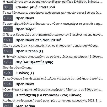
Η «καρδιά» της ενημέρωσης «συντονίζεται» σε «Ώρα Ελλάδος». Ειδήσεις από την Ελλάδα και τον κόσμο, ζωντανές συνδέσεις και ρεπορτάζ που καταγράφουν τον παλμό των γεγονότων. Απόψεις για τα θέματα που απασχολούν την κοινή γνώμη. Ο Παναγιώτης Στάθης και ο Γιάννης Κολοκυθάς συζητούν, αναλύουν και σχολιάζουν την ειδησεογραφία, μαζί με τους πρωταγωνιστές της. Παρουσίαση: Παναγιώτης Στάθης, Γιάννης Κολοκυθάς.
09:50
Καλοκαιρινό Ραντεβού
Τα πιο ξέγνοιαστα, χαρούμενα, αυθόρμητα και «καυτά» ραντεβού της ζωής μας είναι... καλοκαιρινά! Εμπνευσμένοι από την ιδιαίτερη χημεία τους και τη μαγεία του καλοκαιριού, δύο «παλιοί αγαπημένοι» δίνουν ραντεβού και «έρχονται κοντά» στην καρδιά της πρωινής ζώνης... Αποκλειστικά θέματα, συνεντεύξεις, live συνδέσεις, άποψη και φυσικά πολύ γέλιο! Κι όλα αυτά, με μια αύρα ανάλαφρη, φωτεινή, τρυφερή, σαν το αεράκι του Ιουλίου. Ό,τι συζητιέται και μας φτιάχνει τη διάθεση. Ό,τι μας κάνει καλύτερους. Ό,τι αλλάζει τον κόσμο γύρω μας ή έστω τη μέρα μας, είναι στο «Καλοκαιρινό Ραντεβού», τη νέα καλοκαιρινή εκπομπή του OPEN! Παρουσίαση: Λάμπρος Κωνσταντάρας, Ιωάννα Μαλέσκου.
13:00
Open News
Το μεσημβρινό δελτίο ειδήσεων του «Open» καταγράφει τα γεγονότα της επικαιρότητας, λεπτό προς λεπτό, μεταφέροντας καθημερινά τον παλμό των εξελίξεων και αναλύοντας όλα τα θέματα που απασχολούν την κοινωνία.
14:00
Open Τώρα!
Ο Πέτρος Κουσουλός με τη μαχητικότητα που τον διακρίνει και την ικανότητά του να «διαβάζει» την αλήθεια πίσω από την είδηση μπαίνει δυναμικά στη ζωντανή καθημερινότητα, ερευνώντας σε βάθος και παρουσιάζοντας με σύγχρονη ματιά όλα όσα θέλουμε να γνωρίζουμε και μας απασχολούν. Συνεχής ροή με τελευταίες εξελίξεις στα πιο σημαντικά θέματα της επικαιρότητας, αποκλειστικές ειδήσεις που βλέπουν για πρώτη φορά το φως της δημοσιότητας, αποκαλυπτική ανάλυση, υποθέσεις από το δικαστικό και αστυνομικό ρεπορτάζ, αλλά και θέματα κοινωνικά συνθέτουν το παζλ της θεματολογίας της νέας εκπομπής του «Open». Μία αξιόπιστη και έμπειρη δημοσιογραφική ομάδα βρίσκεται στις επάλξεις και μεταφέρει ό,τι συμβαίνει την κάθε στιγμή, με αμεσότητα και παλμό. Παράλληλα, οι τηλεθεατές θα συμμετέχουν σε πραγματικό χρόνο στην εκπομπή με τις δικές τους καταγγελίες, αλλά και το δικό τους σχόλιο πάνω στα πράγματα. Στο πλατό θα βρίσκεται και ο ειδικός συνεργάτης της εκπομπής, ο πάντα καίριος Θανάσης Κατερινόπουλος, ο οποίος με τα εύστοχα σχόλιά του θα δίνει τη δική του οπτική στα γεγονότα.Το καθημερινό μας ραντεβού για ό,τι συμβαίνει ... είναι στο «Open Τώρα!», με τον Πέτρο Κουσουλό με πολύπλευρη, συνεχή ενημέρωση και ενδελεχή δημοσιογραφική έρευνα για τα φλέγοντα ζητήματα της επικαιρότητας.
16:15
Open News στη Νοηματική
Όλα τα γεγονότα της επικαιρότητας, σε τίτλους, στη νοηματική γλώσσα.
16:30
Open Kitchen (Ε)
Η Ντίνα Νικολάου ανανεωμένη, με φρέσκες ιδέες και αστείρευτη διάθεση, μπαίνει στην ολοκαίνουργια κουζίνα της και θα μας κρατάει καθημερινά συντροφιά με τα πιο απλά, αλλά και τα πιο γευστικά μαγειρέματα. Η γνωστή Chef δίνει την απάντηση στην πιο κλασική ερώτηση της ημέρας: «Τι να μαγειρέψω αύριο;». Υγιεινές επιλογές, εύκολα και γρήγορα snack, «vegan» γεύματα, παραδοσιακές συνταγές, τα κλασικά της μαμάς, ethnic προτάσεις, γλυκές δημιουργίες, BBQ και «comfort» μαγειρέματα που θα εναλλάσσονται σε αυτή τη γευστική διαδρομή! Μέσα στην εβδομάδα, η Ντίνα θα μας αποκαλύπτει μυστικά και χρηστικές συμβουλές για την κουζίνα, «zero waste» πρακτικές, αλλά και προτάσεις για τον κήπο και το μπαλκόνι μας! Ακόμα, μαθαίνουμε τα πάντα γύρω από το «art de la table», ενώ ο διαιτολόγος Δημήτρης Γρηγοράκης μας λέει τι πρέπει να προσέξουμε στη διατροφή μας για να έχουμε υγεία και ευεξία.
17:30
Θυρίδα Τηλεπώλησης
Θυρίδα τηλεπώλησης.
17:45
Εικόνες (E)
Το πρόγραμμα διατίθεται με υπότιτλους για άτομα με προβλήματα ακοής. Οι «Εικόνες» με τον Τάσο Δούση στο OPEN. Η εκπομπή μας ταξιδεύει σε λαμπερές πόλεις, σε ερήμους, σε τόπους μαγικούς... Ο παρουσιαστής Τάσος Δούσης συνδυάζει το ταξίδι με το ρεπορτάζ και μας παρουσιάζει τον τρόπο ζωής κάθε χώρας, την κουλτούρα, τη γνωστή αλλά και την άγνωστη ιστορία της.
18:45
Open News
«Open News» σημαίνει αδέσμευτη ενημέρωση. Αξιόπιστη, σε βάθος ενημέρωση, αποκαλυπτική, με συνέπεια, με αλήθεια. Οι δημοσιογράφοι και οι ανταποκριτές του «Open» βρίσκονται καθημερινά στα κέντρα των αποφάσεων. Το Κεντρικό Δελτίο Ειδήσεων του «Open» είναι η γέφυρα επικοινωνίας που ζητούν οι πολίτες και βρίσκεται πάντα στην καρδιά των πολιτικών, διεθνών και οικονομικών εξελίξεων. Παρουσίαση: Εύα Αντωνοπούλου.
20:00
Η Υπόσχεση (La Promesa) - 2ος Κύκλος
Αισθηματική δραματική σειρά μυστηρίου ισπανικής παραγωγής 2023. Επεισόδιο 46. Η Κρουθ και ο Λορένθο προσπαθούν να προσεγγίσουν τη Μπεατρίθ, καθώς θα την χρειαστούν ως σύμμαχο, προκειμένου να αποτρέψουν το γάμο της Μαρτίνα. Η ίδια όμως έχει άλλα σχέδια! Στο μεταξύ, η φροντίδα του Αβέλ και της Χάνα τελικά αποδίδει καρπούς και η κατάσταση υγείας της Ραμόνα βελτιώνεται. Ωστόσο, η συνεργασία τους είχε και μια ακόμη συνέπεια, οι δυο τους να έρθουν πολύ κοντά. Την ίδια στιγμή, η Χιμένα ζητά από τον Μανουέλ να καλέσει την μητέρα της στη Λα Προμέσα, καθώς την χρειάζεται. Πρωταγωνιστούν: Άνα Γκαρτσές, Αρτούρο Γκαρσία Σάντσο, Εύα Μαρτέν, Μανουέλ Ρεγκουέιρο, Χοακίν Κλιμέντ, Μαρία Κάστρο, Αντόνιο Βελάσκεθ, Κάρμεν Φλόρες, Αμπάρο Πινέιρο, Χάβι Λοκ, Κάρμεν Ασέκας. Δημιουργός: Ζοζέπ Κίστερ Ρούμπιο.
21:00
Gran Torino