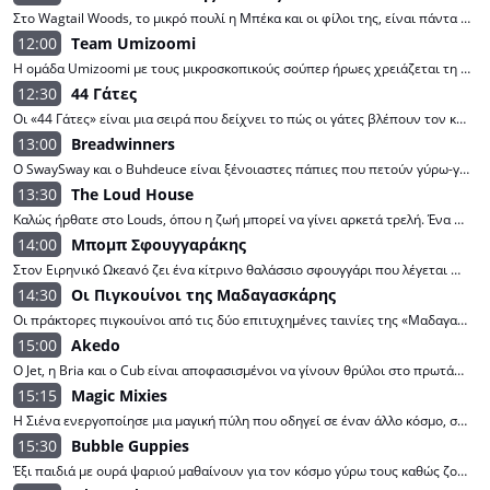
Στο Wagtail Woods, το μικρό πουλί η Μπέκα και οι φίλοι της, είναι πάντα έτοιμοι για περιπέτεια. Η Μπέκα βλέπει την περιπέτεια σε κάθε περίσταση και ως αποτέλεσμα συχνά δαγκώνει περισσότερο από όσο μπορεί να μασήσει, προσγειώνοντας τον εαυτό της και το μάτσο της - τον Ράσελ, τη Σύλβια και τον Πέδρο - σε κάποιες περίεργες καταστάσεις.
12:00
Team Umizοοmi
Η ομάδα Umizoomi με τους μικροσκοπικούς σούπερ ήρωες χρειάζεται τη βοήθειά σας! Κατασκευάστε ένα σούπερ γρήγορο ταχύπλοο, επισκευάστε ένα χαλασμένο τρένο, μέσα από υπέροχες περιπέτειες.
12:30
44 Γάτες
Οι «44 Γάτες» είναι μια σειρά που δείχνει το πώς οι γάτες βλέπουν τον κόσμο μας και πώς ζουν όταν δεν είμαστε τριγύρω! Οι γάτες αυτές κοιτάζουν τον ενήλικο ανθρώπινο κόσμο όπως τα παιδιά - με μια μοναδική, αθώα και κωμική ειλικρινή άποψη. Μας δείχνει για το πώς ζουν οι γάτες όταν δεν είμαστε μαζί τους. Οι γάτες μας είναι μόνες τους, αλλά είναι ακόμα στον δικό μας κόσμο. Και παρότι οι γάτες μας μπορούν να μιλήσουν, οι άνθρωποι δεν μπορούν να τις καταλάβουν. Όταν οι γάτες μιλάνε μπροστά στους ανθρώπους, οι άνθρωποι ακούνε απλά "νιάου"!
13:00
Breadwinners
O SwaySway και ο Buhdeuce είναι ξένοιαστες πάπιες που πετούν γύρω-γύρω με ένα βανάκι με πύραυλο και παραδίδουν ψωμί στους πελάτες τους. Οι καλύτεροι φίλοι ζουν μαζί στον πλανήτη τους, τον Pondgea και μπαίνουν σε κάθε είδους «γελοίες» περιπέτειες.
13:30
The Loud House
Καλώς ήρθατε στο Louds, όπου η ζωή μπορεί να γίνει αρκετά τρελή. Ένα αγόρι, δέκα κορίτσια;! Ο Lincoln Loud δεν θα το άλλαζε για τον κόσμο!
14:00
Μπομπ Σφουγγαράκης
Στον Ειρηνικό Ωκεανό ζει ένα κίτρινο θαλάσσιο σφουγγάρι που λέγεται Μπομπ Σφουγγαράκης και εργάζεται ως μάγειρας στο Κράστι Κραμπ. Ζει υπέροχες περιπέτειες με τους φίλους του στο Μπικίνι Μπότομ.
14:30
Οι Πιγκουίνοι της Μαδαγασκάρης
Οι πράκτορες πιγκουίνοι από τις δύο επιτυχημένες ταινίες της «Μαδαγασκάρης» ξεκινούν μαζί μας! Φυσικά, εκεί είναι και οι άλλοι κάτοικοι του ζωολογικού κήπου, όλοι τους είναι τουλάχιστον τόσο πρωτότυποι και αστείοι όσο οι ίδιοι οι πιγκουίνοι.
15:00
Akedo
Ο Jet, η Bria και ο Cub είναι αποφασισμένοι να γίνουν θρύλοι στο πρωτάθλημα Akedo. Κάνουν ό,τι μπορούν για να τελειοποιήσουν τις ικανότητές τους ώστε να πετύχουν τον στόχο τους.
15:15
Magic Mixies
H Σιένα ενεργοποίησε μια μαγική πύλη που οδηγεί σε έναν άλλο κόσμο, στη μαγεμένη εκείνη χώρα ζει υπέροχες περιπέτειες με αξιαγάπητα πλάσματα.
15:30
Bubble Guppies
Έξι παιδιά με ουρά ψαριού μαθαίνουν για τον κόσμο γύρω τους καθώς ζουν διάφορες περιπέτειες σε μια υποβρύχια πόλη.