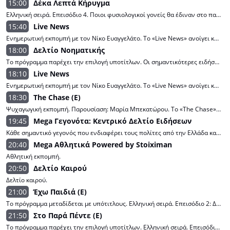
15:00
Δέκα Λεπτά Κήρυγμα
Ελληνική σειρά. Επεισόδιο 4. Ποιοι φυσιολογικοί γονείς θα έδιναν στο παιδί τους πάνω από εκατό χιλιάδες για να πάρει πικάπ να κάνει σκρατς όταν ακούει μουσική με τους φίλους του; Κανείς. Και φυσικά ούτε η Μαίρη ούτε ο Νάσος έχουν σκοπό να υποκύψουν σε τέτοιες αξιώσεις. Μόνο που σαν άνθρωποι έχουν κι αυτοί τις αδυναμίες τους. Κι ο Λεωνίδας, που έχει βάλει πλώρη για το πικάπ και που σαν όλα τα παιδιά δεν αφήνει αδυναμία να πέσει κάτω, θέλει να τις εκμεταλλευτεί για το σκοπό του. Θα τα καταφέρει τελικά; Πρωταγωνιστούν: Κάρμεν Ρουγγέρη (Κικίτσα), Αριέττα Μουτούση (Μαίρη), Ασπασία Τζιτζικάκη (Βιβή), Γαλήνη Τσεβά (Ζέτα), Δημήτρης Κουρούμπαλης (Λεωνίδας), Χάρης Βορκάς (Τέλης), Χριστίνα Σεΐχ (Μαριλένα). Στο ρόλο του μπαμπά Νάσου, ο Σάκης Μπουλάς. Σενάριο: Ντίνα Παντελέων. Σκηνοθεσία: Κώστας Λυχναράς. Εκτέλεση παραγωγής: ΕΨΙΛΟΝ.
15:40
Live News
Ενημερωτική εκπομπή με τον Νίκο Ευαγγελάτο. Το «Live News» ανοίγει καθημερινά πλούσια βεντάλια θεμάτων, κρατώντας το τηλεοπτικό κοινό πλήρως ενημερωμένο. Όλη η επικαιρότητα μέσα από την οξυδερκή ανάλυση του Νίκου Ευαγγελάτου και τα ευφάνταστα πρωτοποριακά γραφικά επαυξημένης πραγματικότητας (AR Graphics) του MEGA. Αρχισυνταξία: Αντώνης Τσολιάς, Σταυριανή Καραμανίδη, Άννα Μαρινάκη.
18:00
Δελτίο Νοηματικής
Το πρόγραμμα παρέχει την επιλογή υποτίτλων. Οι σημαντικότερες ειδήσεις της ημέρας από την Ελλάδα και τον κόσμο στη νοηματική.
18:10
Live News
Ενημερωτική εκπομπή με τον Νίκο Ευαγγελάτο. Το «Live News» ανοίγει καθημερινά πλούσια βεντάλια θεμάτων, κρατώντας το τηλεοπτικό κοινό πλήρως ενημερωμένο. Όλη η επικαιρότητα μέσα από την οξυδερκή ανάλυση του Νίκου Ευαγγελάτου και τα ευφάνταστα πρωτοποριακά γραφικά επαυξημένης πραγματικότητας (AR Graphics) του MEGA. Αρχισυνταξία: Αντώνης Τσολιάς, Σταυριανή Καραμανίδη, Άννα Μαρινάκη.
18:30
The Chase (Ε)
Ψυχαγωγική εκπομπή. Παρουσίαση: Μαρία Μπεκατώρου. Το «The Chase» με τη Μαρία Μπεκατώρου προσφέρει κάθε απόγευμα αδρεναλίνη γνώσεων με τις πιο συναρπαστικές καταδιώξεις ανάμεσα σε παίκτες και Chasers. «Το Γεράκι», «Το Βουνό», «Η Γυναίκα με τα Μαύρα», «Ο Αδέκαστος Επιθεωρητής» και το «Σούπερ Αγόρι», παίρνουν θέση στον «θρόνο» της γνώσης και δηλώνουν έτοιμοι για το πιο απαιτητικό κυνηγητό γνώσεων. Ποιος θα καταφέρει να... κρατήσει απόσταση ασφαλείας και να φύγει από το «The Chase» με ένα μεγάλο χρηματικό έπαθλο; Head of Productions: Αντώνης Μάτσος. Contact Director: Γιάννης Μπίτσικας. Σκηνοθέτης: Πάνος Γεωργίου. Project Manager: Βασίλης Μεγκλίδης. Αρχισυνταξία: Δήμητρα Πασσά. Οργάνωση Παραγωγής: Σταμάτης Τσάκωνας.
19:45
Mega Γεγονότα: Κεντρικό Δελτίο Ειδήσεων
Κάθε σημαντικό γεγονός που ενδιαφέρει τους πολίτες από την Ελλάδα και τον κόσμο κάθε βράδυ είναι MEGA ΓΕΓΟΝΟΤΑ. Η δημοσιογραφική ομάδα του MEGA ερευνά, παρουσιάζει, αναλύει και σχολιάζει την πραγματικότητα με αμεσότητα, αξιοπιστία, εγκυρότητα, χωρίς εντυπωσιασμούς. Στο κεντρικό δελτίο ειδήσεων του MEGA έχουν θέση όλες οι απόψεις. Mε τη Ράνια Τζίμα.
20:40
Mega Αθλητικά Powered by Stoiximan
Αθλητική εκπομπή.
20:50
Δελτίο Καιρού
Δελτίο καιρού.
21:00
Έχω Παιδιά (Ε)
Το πρόγραμμα μεταδίδεται με υπότιτλους. Ελληνική σειρά. Επεισόδιο 2: Δουλειές. Ο Μιχάλης και η Σάρα πνίγονται μέσα στον κόσμο των επιπλέον δουλειών που έρχονται μαζί με τα παιδιά. Η Σάρα αποφασίζει να επιστρέψει και πάλι στον εργασιακό στίβο και ζητάει τη βοήθεια των κοντινών της προσώπων. Ο Μιχάλης και ο Σταύρος αναλαμβάνουν να κάνουν μία σχολική εργασία του Τάσου αντί για εκείνον. Πρωταγωνιστούν: Ευγενία Σαμαρά, Βασίλης Μαυρογεωργίου, Αθηνά Οικονομάκου, Νικόλας Παπαδομιχελάκης, Λάμπρος Φισφής, Μάκης Παπασημακόπουλος, Ανθή Ευστρατιάδου, Θεανώ Κλάδη, Γιάννης Τσουμαράκης. Στον ρόλο της Αντιγόνης, Μπέσσυ Μάλφα. Στον ρόλο του κυρ-Στέλιου, Ερρίκος Λίτσης. Και τα παιδιά: Αμαρυλλίς Καπίρη, Κωνσταντίνος Κουρογένης - Κολτσής, Νικόλας Αλαφάκης. Σενάριο: Λάμπρος Φισφής. Σκηνοθεσία: Διονύσης Φερεντίνος. Διευθυντής Φωτογραφίας: Άκης Γεωργίου. Ενδυματολόγος: Κατερίνα Τσακότα. Σκηνογράφος: Τζοβάνι Τζανετής. Executive producers: Παναγιώτης Παπαχατζής-Κώστας Σάκκαρης. Εκτέλεση Παραγωγής: Αργοναύτες Α.Ε. Παραγωγή: ALTER EGO MEDIA- MEGA 2024-2025.
21:50
Στο Παρά Πέντε (Ε)
Το πρόγραμμα παρέχει την επιλογή υποτίτλων. Ελληνική σειρά. Επεισόδιο 02. Η Ντάλια, ο Σπύρος, η Ζουμπουλία, η Αγγέλα και ο Φώτης χωρίς να το παραδέχονται έχουν κάποιο λόγο να θέλουν να λύσουν το μυστήριο. Η ομάδα δημιουργείται. Οι κακοί δεν αργούν να αντιληφθούν ότι υπάρχουν μάρτυρες και αποφασίζουν να τους βγάλουν απ' τη μέση. Η ομάδα επισκέπτεται τη γραμματέα του υπουργού. Πρωταγωνιστούν: Σμαράγδα Καρύδη (Ντάλια), Ελισάβετ Κωνσταντινίδου (Ζουμπουλία), Γιώργος Καπουτζίδης (Σπύρος), Αργύρης Αγγέλου (Φώτης), Αγγελική Λάμπρη (Αγγέλα), Ειρήνη Κουμαριανού (Σοφία), Παύλος Ορκόπουλος (Θωμάς), Ελένη Κρίτα (Μαριλένα), Μιχάλης Μαρίνος (Αλέξης), Μελίνα Κυριακοπούλου (Φρίντα), Έφη Παπαθεοδώρου (Θεοπούλα), Ιωσήφ Ιωσηφίδης (Αβραάμ), Δημήτρης Πετρόπουλος (Πρωθυπουργός), Γεράσιμος Μιχελής (Αντρέας), Πατρίκιος Κωστής (Νίκος), Θοδωρής Ανθόπουλος (Τίμος). Στο ρόλο του υπουργού, ο Άλκης Παναγιωτίδης, Βασίλης, ο Μάνος Πίντζης. Σενάριο: Γιώργος Καπουτζίδης. Σκηνοθεσία: Αντώνης Αγγελόπουλος. Διεύθυνση φωτογραφίας: Άκης Γεωργίου. Σκηνογραφία: Γιούλα Ζωιοπούλου. Ενδυματολόγος: Μαρία Τσαμουδάκη. Μακιγιάζ: Βάσω Πίτσικα. Κομμώσεις: Κωνσταντίνα Ρούσσου. Ήχος: Γιώργος Κωνσταντινέας. Οργάνωση εκτέλεσης παραγωγής: Δημήτρης Τζιτζικάκης. Διεύθυνση εκτέλεσης παραγωγής: Μαρία Μαντάλα. Μοντάζ: Γιώργος Ζάρρας. Μουσική επιμέλεια: Ασημάκης Κοντογιάννης. Εκτέλεση παραγωγής: STUDIO ATA.