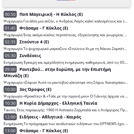
00:50
Ποπ Μαγειρική - Η Κύκλος (E)
Ψυχαγωγία Για άλλη μια σεζόν, ο Ανδρέας Λαγός καλεί καλεσμένους και τηλεθεατές να μην ξεχνούν να μαγειρεύουν με την καρδιά τους, για αυτούς που αγαπούν! Γιατί η μαγειρική μπορεί να είναι ΠΟΠ Μαγειρική! Επιμέλεια συνταγών: Ανδρέας Λαγός Σκηνοθεσία: Γιώργος Λογοθέτης Οργάνωση παραγωγής: Θοδωρής Σ. Καβαδάς Αρχισυνταξία: Tζίνα Γαβαλά Διεύθυνση παραγωγής: Βασίλης Παπαδάκης Διευθυντής Φωτογραφίας: Θέμης Μερτύρης Υπεύθυνη Καλεσμένων- Δημοσιογραφική επιμέλεια: Νικολέτα Μακρή Παραγωγή: GV Productions Παρουσίαση: Ανδρέας Λαγός
01:45
Φτάσαμε - Γ Κύκλος (E)
Ψυχαγωγία Ένας ακόμα κύκλος περιπέτειας, εξερεύνησης και γνωριμίας με πανέμορφους τόπους και ακόμα πιο υπέροχους ανθρώπους ξεκίνησε για την εκπομπή “Φτάσαμε” με τον Ζερόμ Καλούτα. Σκηνοθεσία: Ανδρέας Λουκάκος Διεύθυνση παραγωγής: Λάμπρος Παπαδέας Αρχισυνταξία: Χριστίνα Κατσαντώνη Διεύθυνση φωτογραφίας: Ξενοφών Βαρδαρός Οργάνωση Παραγωγής: Εβελίνα Πιπίδη Έρευνα: Νεκταρία Ψαράκη Παρουσίαση: Ζερόμ Καλούτα
02:35
Στούντιο 4 (E)
Ψυχαγωγία Το ψυχαγωγικό μαγκαζίνο «Στούντιο 4»,με τη Νάνσυ Ζαμπέτογλου και τον Θανάση Αναγνωστόπουλο,μας κρατάει συντροφιά με εκλεκτούς καλεσμένους,ενδιαφέροντα θέματα,ιδιαίτερες ανθρώπινες ιστορίες και κυρίως θετική διάθεση και ενέργεια. Σκηνοθεσία: Θανάσης Τσαουσόπουλος Αρχισυνταξία: Κλεοπάτρα Πατλάκη Βοηθός αρχισυντάκτης: Διονύσης Χριστόπουλος Συντακτική ομάδα: Κώστας Βαϊμάκης, Θάνος Παπαχάμος, Αθηνά Ζώρζου, Βάλια Ζαμπάρα, Κωνσταντίνος Κούρος, Kωνσταντίνος Αρκάς Project director: Γιώργος Ζαμπέτογλου Μουσική επιμέλεια: Μιχάλης Καλφαγιάννης Υπεύθυνη καλεσμένων: Μαρία Χολέβα Στην κουζίνα: Δημήτρης Μακρυνιώτης και Σταύρος Βαρθαλίτης Διεύθυνση παραγωγής: Κυριακή Βρυσοπούλου Παραγωγή: EΡT-Plan A Παρουσίαση: Νάνσυ Ζαμπέτογλου, Θανάσης Αναγνωστόπουλος
05:30
Συνδέσεις
Ενημέρωση Έγκαιρη και αμερόληπτη ενημέρωση, καθημερινά, από τις 05:30 έως τις 09:00, παρέχουν ο Κώστας Παπαχλιμίντζος και η Κατερίνα Δούκα, οι οποίοι συνδέονται με την Ελλάδα και τον κόσμο και μεταδίδουν ό,τι συμβαίνει και ό,τι μας αφορά. Σκηνοθεσία: Γιάννης Γεωργιουδάκης Αρχισυνταξία: Γιώργος Δασιόπουλος, Βάννα Κεκάτου Διεύθυνση φωτογραφίας: Γιώργος Γαγάνης Διεύθυνση παραγωγής: Ελένη Ντάφλου, Βάσια Λιανού
09:00
Ραντεβού... στην Ευρώπη, με την Επιστήμη
Μπινάζη (E)
Ψυχαγωγία «Σόφια» Αυτό το ραντεβού κλείστηκε στη Σόφια. Καταπράσινη και ολοζώντανη,«βαριά» αλλά και φρέσκια ταυτόχρονα, με επιβλητικά μνημεία και σύγχρονα κτίρια,η πρωτεύουσα της Βουλγαρίας είναι σήμερα ένας από τους δημοφιλέστερους προορισμούς. Σκηνοθεσία: Μάνος Αρμουτάκης Κείμενα: Επιστήμη Μπινάζη Έρευνα-Αρχισυνταξία: Λίνα Γιάνναρου Εικονοληψία: Μάνος Αρμουτάκης, Κλεάνθης Κουφαλιώτης Μακιγιάζ: Σοφία Καϊσίδου Μοντάζ: Μάνος Αρμουτάκης Μιξάζ: Κώστας Ντόκος Motion Graphics Design: Βαγγέλης Μολυβιάτης Μουσική Επιμέλεια: Επιστήμη Μπινάζη Λογιστήριο: Κωνσταντίνα Θεοφιλοπούλου Επικοινωνία: Γιώργος Ρόμπολας Creative Producer: Γιούλη Παπαοικονόμου Executive Producers: Πέτρος Αδαμαντίδης, Αλέξανδρος Χριστογιάννης Παραγωγοί: Κωνσταντίνος Τζώρτζης, Νίκος Βερβερίδης Εκτέλεση Παραγωγής: ελc productions σε συνεργασία με τη Dare Film Παρουσίαση: Επιστήμη Μπινάζη
10:00
3ος Όροφος (E)
Ψυχαγωγία «Κροκέτες» & «Τσάι με την εγγονή μου» Ο Γιάννης άρχισε να λέει στην Υβόννη για κάτι κροκέτες που θα αντικαταστήσουν τα φάρμακα και που εκείνος σκέφτηκε να φτιάξει. Παίζουν: Αντώνης Καφετζόπουλος (Γιάννης), Λυδία Φωτοπούλου (Υβόννη), Χάρης Χιώτης (Ανδρέας, ο γιος), Ειρήνη Αγγελοπούλου (Μαρία, η κόρη), Χριστιάνα Δρόσου (Αντωνία, η νύφη) και οι μικροί Θανάσης και Αρετή Μαυρογιάννη (στον ρόλο των εγγονιών). Σενάριο-Σκηνοθεσία: Βασίλης Νεμέας Βοηθός σκηνοθέτη: Αγνή Χιώτη Διευθυντής φωτογραφίας: Σωκράτης Μιχαλόπουλος Ηχοληψία: Χρήστος Λουλούδης Ενδυματολόγος: Ελένη Μπλέτσα Σκηνογράφος: Ελένη-Μπελέ Καραγιάννη Δ/νση παραγωγής: Ναταλία Τασόγλου Σύνθεση πρωτότυπης μουσικής: Κώστας Λειβαδάς Executive producer: Ευάγγελος Μαυρογιάννης Παραγωγή: ΕΡΤΕκτέλεση παραγωγής: Στέλιος Αγγελόπουλος – Μ. ΙΚΕ
10:30
Η Κυρία Δήμαρχος - Ελληνική Ταινία
Ταινίες Έτος παραγωγής: 1960 Η Ασπασία Ζορμπαλά και ο Ανάργυρος Προκόπης, δύο ταβερνιάρηδες που κάθε άλλο παρά φιλικές σχέσεις έχουν, αποφασίζουν να βάλουν υποψηφιότητα για τη θέση του δημάρχου. Σκηνοθεσία: Ροβήρος Μανθούλης. Σενάριο: Βίων Παπαμιχάλης, Νέστορας Μάτσας. Διεύθυνση φωτογραφίας: Φώτης Μεσθεναίος. Μουσική: Μάνος Χατζιδάκις, Αργύρης Κουνάδης. Τραγούδι: Στέλιος Καζαντζίδης, Μαρινέλλα, Άννα Χρυσάφη. Παίζουν: Γεωργία Βασιλειάδου, Βασίλης Αυλωνίτης, Νίκος Κούρκουλος, Αλέκα Στρατηγού, Κούλα Αγαγιώτου, Νίκος Φέρμας, Αθηνά Τζιμούλη, Άση Μιχαηλίδου, Μίλτος Τσίρκας.
12:00
Ειδήσεις - Αθλητικά - Καιρός
Ενημέρωση Το πρόγραμμα των αναλυτικών ειδήσεων του ΕΡΤNEWS έχει ως βασικό άξονα την εγκυρότητα και την αξιοπιστία. Όλες οι ειδήσεις και οι εξελίξεις από την Ελλάδα αλλά και το εξωτερικό, επτά ημέρες την εβδομάδα. Παρουσίαση: Μαρία Σιώζου
13:00
Φτάσαμε - Γ Κύκλος (E)