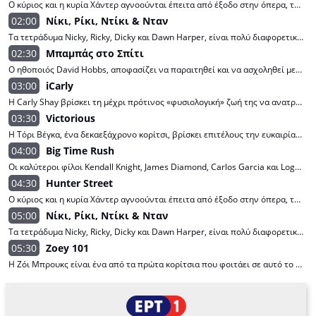
Ο κύριος και η κυρία Χάντερ αγνοούνται έπειτα από έξοδο στην όπερα, τα πέντε ανάδοχα παιδιά τους πρέπει να λύσουν το μυστήριο της εξαφάνισής τους, ενώ προσποιούνται ότι όλα είναι καλά.
02:00
Νίκι, Ρίκι, Ντίκι & Νταν
Τα τετράδυμα Nicky, Ricky, Dicky και Dawn Harper, είναι πολύ διαφορετικά μεταξύ τους, συχνά εμπλέκονται σε σοβαρή αδελφική αντιπαλότητα. Ωστόσο βρίσκουν ενδιαφέρουσες λύσεις για όλα τα προβλήματά τους.
02:30
Μπαμπάς στο Σπίτι
Ο ηθοποιός David Hobbs, αποφασίζει να παραιτηθεί και να ασχοληθεί με τις δουλειές του σπιτιού. Ωστόσο, συνειδητοποιεί ότι το να είσαι σύζυγος στο σπίτι δεν είναι τόσο εύκολο όσο φαίνεται.
03:00
iCarly
Η Carly Shay βρίσκει τη μέχρι πρότινος «φυσιολογική» ζωή της να ανατρέπεται, όταν η διαδικτυακή της εκπομπή, «iCarly», γνωρίζει επιτυχία με τη νεολαία του διαδικτύου. Καθώς οι γονείς της ταξιδεύουν στο εξωτερικό, η Carly πρέπει να βασιστεί στη βοήθεια των φίλων της Sam και Freddie και του ιδιόρρυθμου μεγαλύτερου αδελφού της, Spencer, για να διαχειριστεί τη μεγάλη της επιτυχία.
03:30
Victorious
Η Τόρι Βέγκα, ένα δεκαεξάχρονο κορίτσι, βρίσκει επιτέλους την ευκαιρία να βγει από τη σκιά της αδελφής της και να αποδείξει την αξία της, αφού θα φοιτήσει σε ξακουστό λύκειο παραστατικών τεχνών.
04:00
Big Time Rush
Οι καλύτεροι φίλοι Kendall Knight, James Diamond, Carlos Garcia και Logan Mitchell μεγάλωσαν μαζί στη Μινεσότα. Εκτός από τον Τζέιμς, τα αγόρια ενδιαφέρονται περισσότερο για το χόκεϊ παρά για το Χόλιγουντ, αλλά όταν ένας γνωστός παραγωγός φτάνει στη χώρα αναζητώντας νεαρά ταλέντα, ο Τζέιμς πρέπει να πείσει τους άλλους να τον υποστηρίξουν στο casting.
04:30
Hunter Street
Ο κύριος και η κυρία Χάντερ αγνοούνται έπειτα από έξοδο στην όπερα, τα πέντε ανάδοχα παιδιά τους πρέπει να λύσουν το μυστήριο της εξαφάνισής τους, ενώ προσποιούνται ότι όλα είναι καλά.
05:00
Νίκι, Ρίκι, Ντίκι & Νταν
Τα τετράδυμα Nicky, Ricky, Dicky και Dawn Harper, είναι πολύ διαφορετικά μεταξύ τους, συχνά εμπλέκονται σε σοβαρή αδελφική αντιπαλότητα. Ωστόσο βρίσκουν ενδιαφέρουσες λύσεις για όλα τα προβλήματά τους.
05:30
Zoey 101
Η Ζόι Μπρουκς είναι ένα από τα πρώτα κορίτσια που φοιτάει σε αυτό το κάποτε αποκλειστικά αγορίστικο σχολείο. Μαζί με την καλύτερη της φίλη Λόλα και την τρελή παρέα τους, η Ζόι αντιμετωπίζει τις προκλήσεις της εφηβείας, την πίεση των μαθημάτων, τους πρώτους έρωτες και τις διασκεδαστικές φάρσες!