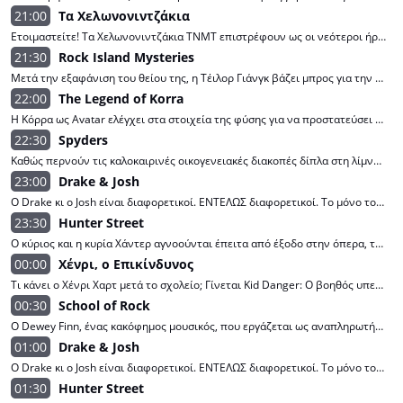
21:00
Τα Χελωνονιντζάκια
Ετοιμαστείτε! Τα Χελωνονιντζάκια TNMT επιστρέφουν ως οι νεότεροι ήρωες της Νέας Υόρκης και αυτή τη φορά έχουν καταπληκτικές νέες δυνάμεις! Ακολούθησε τις περιπέτειες των θρυλικών αδερφών Ραφαέλο, Λεονάρντο, Ντονατέλο και Μικελάντζελο.
21:30
Rock Island Mysteries
Μετά την εξαφάνιση του θείου της, η Τέιλορ Γιάνγκ βάζει μπρος για την περιπέτεια της ζωής της. Οι φίλοι της τη βοηθούν να ρίξει φως στα μυστικά που κρύβει το Ροκ Άιλαντ.
22:00
The Legend of Korra
Η Κόρρα ως Avatar ελέγχει στα στοιχεία της φύσης για να προστατεύσει την πόλη της από τις δυνάμεις του κακού.
22:30
Spyders
Καθώς περνούν τις καλοκαιρινές οικογενειακές διακοπές δίπλα στη λίμνη, τα αδέρφια Tommy, Nikki και Daniel Fisher ανακαλύπτουν ότι οι φαινομενικά βαρετοί γονείς τους είναι στην πραγματικότητα τολμηροί μυστικοί κατάσκοποι. Θα τα καταφέρουν οι ανεκπαίδευτοι, γκαφατζήδες Spyders;
23:00
Drake & Josh
Ο Drake κι ο Josh είναι διαφορετικοί. ΕΝΤΕΛΩΣ διαφορετικοί. Το μόνο τους κοινό σημείο είναι ότι πάνε στο ίδιο σχολείο. Μια μέρα, οι γονείς τους αποφασίζουν να παντρευτούν. Τι θα γίνει όταν ο κουμπωμένος, σχολαστικός Josh και ο κουλ, μοντέρνος Drake αναγκαστούν να μοιραστούν το ίδιο σπίτι; Θα πέσει πολύ γέλιο, σίγουρα!
23:30
Hunter Street
Ο κύριος και η κυρία Χάντερ αγνοούνται έπειτα από έξοδο στην όπερα, τα πέντε ανάδοχα παιδιά τους πρέπει να λύσουν το μυστήριο της εξαφάνισής τους, ενώ προσποιούνται ότι όλα είναι καλά.
00:00
Χένρι, ο Επικίνδυνος
Τι κάνει ο Χένρι Χαρτ μετά το σχολείο; Γίνεται Kid Danger: Ο βοηθός υπερήρωα του Captain Man. Καταπολέμηση του εγκλήματος ΚΑΙ δουλειά στο σπίτι; Κακοί, προσοχή!
00:30
School of Rock
Ο Dewey Finn, ένας κακόφημος μουσικός, που εργάζεται ως αναπληρωτής δάσκαλος σε ένα σχολείο του Τέξας, χρησιμοποιεί το ροκ εν ρολ για να παρακινήσει πέντε υπάκουους μαθητές να φτιάξουν κρυφά ένα συγκρότημα και να κάνουν επιτυχία.
01:00
Drake & Josh
Ο Drake κι ο Josh είναι διαφορετικοί. ΕΝΤΕΛΩΣ διαφορετικοί. Το μόνο τους κοινό σημείο είναι ότι πάνε στο ίδιο σχολείο. Μια μέρα, οι γονείς τους αποφασίζουν να παντρευτούν. Τι θα γίνει όταν ο κουμπωμένος, σχολαστικός Josh και ο κουλ, μοντέρνος Drake αναγκαστούν να μοιραστούν το ίδιο σπίτι; Θα πέσει πολύ γέλιο, σίγουρα!
01:30
Hunter Street