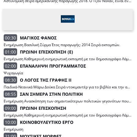
Αστυνομική σειρά αμερικανικής παραγωγής 2018. Ο Τζον Νόλαν, είναι ένας 40χρονος άνδρας που ζει στο Los Angeles και όταν χωρίσει από τη σύζυγο του, αποφασίζει να γίνει αστυνομικός, ακόμα και σε αυτήν την κάπως περασμένη ηλικία. Η παρουσία του δεν είναι ιδιαίτερα ευπρόσδεκτη ούτε στους συνομήλικους ανωτέρους του αλλά ούτε και στους ομοιόβαθμους νεαρούς συναδέλφους του. Αμφότεροι τον αντιμετωπίζουν κάπως σκεπτικά και δεν δείχνουν να τον εμπιστεύονται ιδιαιτέρως. Ο Τζον όμως, θα καταφέρει να τους πείσει να του δώσουν μια ευκαιρία. Παίζουν: Nathan Fillion, Alyssa Diaz, Melissa O'Neil, Shawn Ashmore, Titus Makin Jr., Jenna Dewan. Δημιουργία: ABC Signature .
00:30
ΜΑΓΙΚΟΣ ΦΑΝΟΣ
Ενημέρωση Βασιλική Σύρμα Έτος παραγωγής: 2014 Σειρά εκπομπών.
01:00
ΠΡΩΙΝΗ ΕΠΙΣΚΟΠΗΣΗ (E)
Ενημέρωση Καθημερινή ενημερωτική εκπομπή με τον δημοσιογράφο Λάμπρο Πέγκο. Η εκπομπή, με ψύχραιμη και υπεύθυνη ματιά απέναντι στα γεγονότα, ενημερώνει και μεταδίδει τις κοινοβουλευτικές εξελίξεις. Παρουσίαση: Λάμπρος Πέγκος Αρχισυνταξία: Έλενα Κωνσταντή Παραγωγή : Βουλή Τηλεόραση
02:00
ΕΠΑΝΑΛΗΨΗ ΠΡΟΓΡΑΜΜΑΤΟΣ
Ψυχαγωγία
08:30
Ο ΛΟΓΟΣ ΤΗΣ ΓΡΑΦΗΣ ΙΙ
Παιδικά-Νεανικά Μάρω Δούκα Σειρά ντοκιμαντέρ για το βιβλίο και την ανάγνωση, που φιλοδοξεί να δημιουργήσει ένα διαχρονικό λογοτεχνικό αρχείο Ελλήνων πεζογράφων και ποιητών. Σενάριο-Σκηνοθεσία Μιχάλης Αναστασίου
08:55
ΣΑΝ ΣΗΜΕΡΑ ΣΤΗΝ ΠΟΛΙΤΙΚΗ
Ενημέρωση Ανασκόπηση των σημαντικότερων πολιτικών γεγονότων που συνέβησαν την συγκεκριμένη ημερομηνία. Ερευνά - Επιμέλεια : Γιώργος Γαβαλάς.
09:00
ΠΡΩΙΝΗ ΕΠΙΣΚΟΠΗΣΗ
Ενημέρωση Καθημερινή ενημερωτική εκπομπή με τον δημοσιογράφο Λάμπρο Πέγκο. Η εκπομπή, με ψύχραιμη και υπεύθυνη ματιά απέναντι στα γεγονότα, ενημερώνει και μεταδίδει τις κοινοβουλευτικές εξελίξεις. Παρουσίαση: Λάμπρος Πέγκος Αρχισυνταξία: Έλενα Κωνσταντή Παραγωγή : Βουλή Τηλεόραση
10:00
ΚΟΙΝΟΒΟΥΛΕΥΤΙΚΟ ΕΡΓΟ
Ενημέρωση
21:00
ΜΟΥΣΙΚΕΣ ΜΟΡΦΕΣ