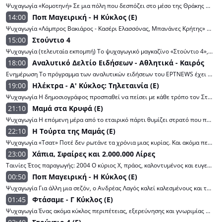
Ψυχαγωγία «Κομοτηνή» Σε μια πόλη που δεσπόζει στο μέσο της Θράκης ως σημείο συνάντησης διαφορετικών πολιτισμών και παραδόσεων ταξιδεύει η εκπομπή “Φτάσαμε” με τον Ζερόμ Καλούτα, ο οποίος μαγεύεται από τις εικόνες και γεύσεις της Κομοτηνής. Σκηνοθεσία: Ανδρέας Λουκάκος Διεύθυνση παραγωγής: Λάμπρος Παπαδέας Αρχισυνταξία: Χριστίνα Κατσαντώνη Διεύθυνση φωτογραφίας: Ξενοφών Βαρδαρός Οργάνωση Παραγωγής: Εβελίνα Πιπίδη Έρευνα: Νεκταρία Ψαράκη Παρουσίαση: Ζερόμ Καλούτα
14:00
Ποπ Μαγειρική - Η Κύκλος (E)
Ψυχαγωγία «Λάμπρος Βακιάρος - Κασέρι Ελασσόνας, Μπανάνες Κρήτης» Στην κουζίνα της «ΠΟΠ Μαγειρικής» καταφτάνει ο γνωστός σεφ, Λάμπρος Βακιάρος. Μαζί με τον οικοδεσπότη της εκπομπής Ανδρέα Λαγό, δημιουργούν δύο πολύ γευστικά πιάτα. Επιμέλεια συνταγών: Ανδρέας Λαγός Σκηνοθεσία: Γιώργος Λογοθέτης Οργάνωση παραγωγής: Θοδωρής Σ. Καβαδάς Αρχισυνταξία: Tζίνα Γαβαλά Διεύθυνση παραγωγής: Βασίλης Παπαδάκης Διευθυντής Φωτογραφίας: Θέμης Μερτύρης Υπεύθυνη Καλεσμένων- Δημοσιογραφική επιμέλεια: Νικολέτα Μακρή Παραγωγή: GV Productions Παρουσίαση: Ανδρέας Λαγός
15:00
Στούντιο 4
Ψυχαγωγία (τελευταία εκπομπή) Το ψυχαγωγικό μαγκαζίνο «Στούντιο 4»,με τη Νάνσυ Ζαμπέτογλου και τον Θανάση Αναγνωστόπουλο,μας κρατάει συντροφιά με εκλεκτούς καλεσμένους,ενδιαφέροντα θέματα,ιδιαίτερες ανθρώπινες ιστορίες και κυρίως θετική διάθεση και ενέργεια. Σκηνοθεσία: Θανάσης Τσαουσόπουλος Αρχισυνταξία: Κλεοπάτρα Πατλάκη Βοηθός αρχισυντάκτης: Διονύσης Χριστόπουλος Συντακτική ομάδα: Κώστας Βαϊμάκης, Θάνος Παπαχάμος, Αθηνά Ζώρζου, Βάλια Ζαμπάρα, Κωνσταντίνος Κούρος, Kωνσταντίνος Αρκάς Project director: Γιώργος Ζαμπέτογλου Μουσική επιμέλεια: Μιχάλης Καλφαγιάννης Υπεύθυνη καλεσμένων: Μαρία Χολέβα Στην κουζίνα: Δημήτρης Μακρυνιώτης και Σταύρος Βαρθαλίτης Διεύθυνση παραγωγής: Κυριακή Βρυσοπούλου Παραγωγή: EΡT-Plan A Παρουσίαση: Νάνσυ Ζαμπέτογλου, Θανάσης Αναγνωστόπουλος
18:00
Αναλυτικό Δελτίο Ειδήσεων - Αθλητικά - Καιρός
Ενημέρωση Το πρόγραμμα των αναλυτικών ειδήσεων του ΕΡΤNEWS έχει ως βασικό άξονα την εγκυρότητα και την αξιοπιστία. Όλες οι ειδήσεις και οι εξελίξεις από την Ελλάδα αλλά και το εξωτερικό, επτά ημέρες την εβδομάδα. Παρουσίαση: Απόστολος Μαγγηριάδης
19:00
Ηλέκτρα - Α' Κύκλος: Τηλεταινία (E)
Ψυχαγωγία Η δημοσιογράφος προσπαθεί να πείσει με κάθε τρόπο τον Στέργιο να δώσει συνέντευξη για την αθωότητα του Βασίλη. Γιατί επιμένει τόσο. Ο Νικόλας μέσα στην οργή για την κατάστασή του, αποκαλύπτει ποιος τον πυροβόλησε. Παίζουν: Έμιλυ Κολιανδρή (Ηλέκτρα), Αποστόλης Τότσικας (Παύλος Φιλίππου), Τάσος Γιαννόπουλος (Σωτήρης Βρεττός), Κατερίνα Διδασκάλου (Δόμνα Σαγιά), Γιώργος Συμεωνίδης (Στέργιος Σαγιάς), Λουκία Παπαδάκη (Τιτίκα Βρεττού), Αλέξανδρος Μυλωνάς (Πέτρος Βρεττός), Θανάσης Πατριαρχέας (Νικόλας Βρεττός), Νεφέλη Κουρή (Κατερίνα), Ευαγγελία Μουμούρη (Μερόπη Χατζή), Δανάη Λουκάκη (Ζωή Νικολαΐδου), Δρόσος Σκώτης (Κυριάκος Χατζής), Ειρήνη Λαφαζάνη (Δανάη), Όλγα Μιχαλοπούλου (Νεφέλη), Βίκτωρας Πέτσας (Βασίλης), Μανώλης Γεραπετρίτης (Περλεπές- Διευθυντής σχολείου), Αλέξανδρος Πιεχόβιακ (Νώντας), Γκαλ Ρομπίσα (Μάρκος), Βασίλειος-Κυριάκος Αφεντούλης (αστυνομικός Χάρης), Χρήστος Γεωργαλής (Σεραφεντίνογλου), Ιφιγένεια Πιεριδού (Ουρανία), Αστέριος Κρικώνης (Φανούρης), Φανή Καταβέλη (Ελένη), Ευγενία Καραμπεσίνη (Φιλιώ), Άρης Αντωνόπουλος (υπαστυνόμος Μίμης), Ελένη Κούστα (Μάρω), Άλκης Μαγγόνας (Τέλης), Νεκτάρια Παναγιωτοπούλου (Σοφία), Θάνος Καληώρας (Ταξίαρχος Ανδρέας Γκίκας), Νίκος Ιωαννίδης (Κωνσταντής), Αλέξανδρος Βάρθης (Δικηγόρος Νάσος Δημαράς), Αιμιλιανός Σταματάκης (Σταύρος), Παύλος Κουρτίδης (Ορέστης Μίχος). Σενάριο: Μαντώ Αρβανίτη, Θωμάς Τσαμπάνης Σκηνοθεσία: Βίκυ Μανώλη Διεύθυνση φωτογραφίας: Γιώργος Παπανδρικόπουλος, Γιάννης Μάνος Ενδυματολόγος: Έλενα Παύλου Σκηνογράφος: Κική Πίττα Οργάνωση παραγωγής: Θοδωρής Κόντος Εκτέλεση παραγωγής: JK PRODUCTIONS – ΚΑΡΑΓΙΑΝΝΗΣΠαραγωγή: ΕΡΤ
21:10
Μαμά στα Κρυφά (E)
Ψυχαγωγία Η επόμενη μέρα από το εταιρικό πάρτι θυμίζει στρατό που προσπαθεί να ανασυγκροτήσει τις δυνάμεις του, να μετρήσει απώλειες και να καταστρώσει νέες στρατηγικές. Παράλληλα, το γραφείο αναλαμβάνει δυο νέες σοβαρές υποθέσεις. Παίζουν: Τζένη Θεωνά (Λίζα Βάλβη), Αντίνοος Αλμπάνης (Πάνος Στεφανίδης), Νικολέττα Καρρά (Πέρλα), Άννα Μενενάκου (Μάρθα), Νίκη Λάμη (Νόρα), Ευγενία Δημητροπούλου (Νίνα, σύζυγος Πάνου), Θανάσης Ισιδώρου (Ιάκωβος), Αντιγόνη Δρακουλάκη (Ελένη Παπανικολάου), Κατερίνα Μισιχρόνη (Έλσα Αθανασιάδου), Χάρης Γρηγορόπουλος (Γεώργιος Νικολάου), Κωνσταντίνος Πεσλής (Απόλλωνας), Εμμέλεια Πρίντεζη (Αφροδίτη, κόρη της Λίζας), Παντελής Παπαδόπουλος (Στέφανος Στεφανίδης), Ραφαήλ Καραογλάνης (Αλέξης, γιος της Λίζας)Σκηνοθεσία: Νίκος Ζαπατίνας Σενάριο: Πάνος Αμαραντίδης Παραγωγή: ΕΡΤΕκτέλεση παραγωγής: Primavisione
22:10
Η Τούρτα της Μαμάς (E)
Ψυχαγωγία «Τσατ» Ποτέ δεν ρωτάνε τα χρόνια μιας κυρίας. Και ακόμα περισσότερο αν αυτή η κυρία είναι η αειθαλής Μαριλού. Άλλωστε, για εκείνη ο χρόνος δεν μετρά κι ο χρόνος δεν έχει κανέναν σκοπό και πρόθεση να την εκθέσει. Σενάριo: Αλέξανδρος Ρήγας, Δημήτρης Αποστόλου Σκηνοθεσία: Αλέξανδρος Ρήγας Σκηνογράφος: Ελένη-Μπελέ Καραγιάννη Ενδυματολόγος: Ελένη Μπλέτσα Δ/νση φωτογραφίας: Γιώργος Αποστολίδης Οργάνωση παραγωγής: Ευάγγελος Μαυρογιάννης Εκτέλεση παραγωγής: Στέλιος Αγγελόπουλος Πρωταγωνιστούν: Κώστας Κόκλας (Τάσος, ο μπαμπάς), Καίτη Κωνσταντίνου (Ευανθία, η μαμά), Λυδία Φωτοπούλου (Μαριλού, η γιαγιά), Θάνος Λέκκας (Κυριάκος, ο μεγάλος γιος), Πάρις Θωμόπουλος (Πάρης, ο μεσαίος γιος), Μιχάλης Παπαδημητρίου (Θωμάς, ο μικρός γιος), Ιωάννα Πηλιχού (Βέτα, η νύφη), Αλέξανδρος Ρήγας (Ακύλας, ο θείος και κριτικός θεάτρου). Η Χρύσα Ρώπα στον ρόλο της Αλεξάνδρας, μάνας του Τάσου και η Μαρία Γεωργιάδου στον ρόλο της Βάσως, μάνας της Βέτας. Επίσης, εμφανίζονται οι Υακίνθη Παπαδοπούλου (Μυρτώ), Χάρης Χιώτης (Ζώης), Δημήτρης Τσώκος (Γιάγκος), Τριαντάφυλλος Δελής (Ντέμι), Έφη Παπαθεοδώρου (Τασώ)
23:00
Χάπια, Σφαίρες και 2.000.000 Λίρες
Ταινίες Έτος παραγωγής: 2004 Ο κύριος Χ, πράος, καλοντυμένος και ευγενικός, έχει κάνει μια περιουσία πουλώντας κοκαΐνη και έκσταση χωρίς να λερώνει τα χέρια του. Τώρα θέλει να αποσυρθεί όσο είναι αρκετά νέος για να απολαύσει τα παράνομα κέρδη του. Σκηνοθεσία: Μάθιου Βον Πρωταγωνιστούν: Ντάνιελ Κρεγκ, Σιένα Μίλερ, Τομ Χάρντι, Μάικλ Γκάμπον, Τζέιμι Φόρμαν, Σάλι Χόκινς, Τζοτζ Χάρι, Κένεθ Κράνχαμ
00:50
Ποπ Μαγειρική - Η Κύκλος (E)
Ψυχαγωγία Για άλλη μια σεζόν, ο Ανδρέας Λαγός καλεί καλεσμένους και τηλεθεατές να μην ξεχνούν να μαγειρεύουν με την καρδιά τους, για αυτούς που αγαπούν! Γιατί η μαγειρική μπορεί να είναι ΠΟΠ Μαγειρική! Επιμέλεια συνταγών: Ανδρέας Λαγός Σκηνοθεσία: Γιώργος Λογοθέτης Οργάνωση παραγωγής: Θοδωρής Σ. Καβαδάς Αρχισυνταξία: Tζίνα Γαβαλά Διεύθυνση παραγωγής: Βασίλης Παπαδάκης Διευθυντής Φωτογραφίας: Θέμης Μερτύρης Υπεύθυνη Καλεσμένων- Δημοσιογραφική επιμέλεια: Νικολέτα Μακρή Παραγωγή: GV Productions Παρουσίαση: Ανδρέας Λαγός
01:45
Φτάσαμε - Γ Κύκλος (E)
Ψυχαγωγία Ένας ακόμα κύκλος περιπέτειας, εξερεύνησης και γνωριμίας με πανέμορφους τόπους και ακόμα πιο υπέροχους ανθρώπους ξεκίνησε για την εκπομπή “Φτάσαμε” με τον Ζερόμ Καλούτα. Σκηνοθεσία: Ανδρέας Λουκάκος Διεύθυνση παραγωγής: Λάμπρος Παπαδέας Αρχισυνταξία: Χριστίνα Κατσαντώνη Διεύθυνση φωτογραφίας: Ξενοφών Βαρδαρός Οργάνωση Παραγωγής: Εβελίνα Πιπίδη Έρευνα: Νεκταρία Ψαράκη Παρουσίαση: Ζερόμ Καλούτα