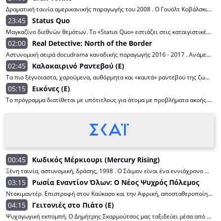
Δραματική ταινία αμερικανικής παραγωγής του 2008 . Ο Γουόλτ Κοβάλσκι είναι ένας βετεράνος του πολέμου της Κορέας και πρώην εργαζόμενος στην αυτοκινητοβιομηχανία που αισθάνεται απογοητευμένος από τη ζωή του, αλλά και από την κοινωνία γενικώς, ενώ τρέφει ιδιαίτερη αντιπάθεια για τους μετανάστες γείτονές του. Η ζωή του όμως αλλάζει όταν στην πορεία κληθεί να πάρει θέση σε ένα ειδεχθές περιστατικό που αφορά αυτούς τους γείτονες και μια κακόφημη συμμορία που λυμαίνεται την περιοχή... Πρωταγωνιστούν: Κλιντ Ίστγουντ, Μπι Βανγκ, Κρίστοφερ Κάρλεϊ, Άχνεϊ Χερ. Σενάριο: Νικ Σενκ, Ντέιβιντ Τζοχάνσον. Σκηνοθεσία: Κλιντ Ίστγουντ. Διάρκεια: 108'.
23:45
Status Quo
Μαγκαζίνο διεθνών θεμάτων. Το «Status Quo» εστιάζει στις καταιγιστικές εξελίξεις οι οποίες ανατρέπουν τις παγκόσμιες ισορροπίες, θέτοντας σε κίνηση τη μηχανή της ιστορίας. Με αναλυτική ματιά, ζωντανές ανταποκρίσεις από το Βερολίνο (Παντελής Βαλασόπουλος), τη Μόσχα (Θανάσης Αυγερινός), τις Βρυξέλλες (Μαρία Αρώνη), την Κωνσταντινούπολη (Μαρία Ζαχαράκη), το Κίεβο και το Τελ Αβίβ (Αδαμαντία Λιόλιου). Το "Status Quo" δεν παρακολουθεί απλώς τις εξελίξεις. Προσφέρει μια νέα, βαθιά ματιά στις αλλαγές που καθορίζουν τον κόσμο μας. Με LIVE ροή ειδήσεων, συνεντεύξεις, αναλύσεις και οπτικοποίηση δεδομένων. Παρουσίαση: Μαρία Καρχιλάκη, Έφη Κουτσοκώστα.
02:00
Real Detective: North of the Border
Αστυνομική σειρά docudrama καναδικής παραγωγής 2016 - 2017 . Ανάμεσα στο πλήθος των υποθέσεων που αναλαμβάνει κάθε ντετέκτιβ, πάντα υπάρχει μία που φτάνει την αντοχή του στα άκρα. Είναι η υπόθεση, που για διάφορους λόγους, μπορεί να καταλήξει σε ένα προσωπικό στοίχημα τόσο μεγάλης έντασης, που θα στοιχειώνει το μυαλό του για πάντα! Αυτές τις υποθέσεις παρουσιάζει το «Real Detective», συνδυάζοντας τον κόσμο του αστυνομικού ντοκιμαντέρ και της αναπαραστατικής αφήγησης σε μια από τις πιο αυθεντικές και καθηλωτικές εκδοχές αστυνομικής σειράς. Κάθε επεισόδιο επικεντρώνεται σε ένα πραγματικό έγκλημα και παρακολουθούμε από την αρχή όλη την εξέλιξη της έρευνας, με τις δραματικές ανατροπές και τις προσωπικές προκλήσεις, φτάνοντας μέχρι τον τελικό στόχο, την απόδοση της δικαιοσύνης. Πρωταγωνιστούν: Μάικλ Μάντσεν, Ντέβον Σάβα, Κέρτις Καραβάτζιο, Μαξ Μαρτίνι κ.α. Δημιουργοί: Σκοτ Μπέιλι, Τιμ Ντόιρον, Πέτρο Ντουζάρα, Αλαίν Ζαλούμ.
02:45
Καλοκαιρινό Ραντεβού (Ε)
Τα πιο ξέγνοιαστα, χαρούμενα, αυθόρμητα και «καυτά» ραντεβού της ζωής μας είναι... καλοκαιρινά! Εμπνευσμένοι από την ιδιαίτερη χημεία τους και τη μαγεία του καλοκαιριού, δύο «παλιοί αγαπημένοι» δίνουν ραντεβού και «έρχονται κοντά» στην καρδιά της πρωινής ζώνης... Αποκλειστικά θέματα, συνεντεύξεις, live συνδέσεις, άποψη και φυσικά πολύ γέλιο! Κι όλα αυτά, με μια αύρα ανάλαφρη, φωτεινή, τρυφερή, σαν το αεράκι του Ιουλίου. Ό,τι συζητιέται και μας φτιάχνει τη διάθεση. Ό,τι μας κάνει καλύτερους. Ό,τι αλλάζει τον κόσμο γύρω μας ή έστω τη μέρα μας, είναι στο «Καλοκαιρινό Ραντεβού», τη νέα καλοκαιρινή εκπομπή του OPEN! Παρουσίαση: Λάμπρος Κωνσταντάρας, Ιωάννα Μαλέσκου.
05:15
Εικόνες (E)
Το πρόγραμμα διατίθεται με υπότιτλους για άτομα με προβλήματα ακοής. Οι «Εικόνες» με τον Τάσο Δούση στο OPEN. Η εκπομπή μας ταξιδεύει σε λαμπερές πόλεις, σε ερήμους, σε τόπους μαγικούς... Ο παρουσιαστής Τάσος Δούσης συνδυάζει το ταξίδι με το ρεπορτάζ και μας παρουσιάζει τον τρόπο ζωής κάθε χώρας, την κουλτούρα, τη γνωστή αλλά και την άγνωστη ιστορία της.
00:45
Κωδικός Μέρκιουρι (Mercury Rising)
Ξένη ταινία, αστυνομική, δράσης, 1998 . Ο Σάιμον είναι ένα εννιάχρονο παιδί με αυτισμό, που κατόρθωσε να σπάσει έναν άκρως απόρρητο κώδικα κρυπτογράφησης της κυβέρνησης των ΗΠΑ. Ο διοικητής της υπηρεσίας εθνικής ασφάλειας διατάζει την εκτέλεση του παιδιού, καθώς το θεωρεί επικίνδυνο για την ασφάλεια των ΗΠΑ, ειδικά εάν βρεθεί στα χέρια εχθρών του κράτους. Ο υποβαθμισμένος όμως πράκτορας του FBI Αρτ Τζέφρις θα βρει τον μικρό Σάιμον και θα τον πάρει υπό την προστασία του. Πρωταγωνιστούν: Μπρους Γουίλις, Άλεκ Μπάλντουιν, Τσι ΜακΜπράιντ, Κιμ Ντίκενς, Ρόμπερτ Στάντον. Σενάριο: Λόρενς Κόνερ, Μαρκ Ρόσενταλ. Σκηνοθεσία: Χάρολντ Μπέκερ .
03:15
Ρωσία Εναντίον Όλων: O Νέος Ψυχρός Πόλεμος
Ντοκιμαντέρ. Επιστροφή στον Καύκασο και την Αφρική, αποσταθεροποίηση της Ουκρανίας, κατάκτηση της Κριμαίας, ανάμειξη στη Μέση Ανατολή: η εξωτερική πολιτική του Vladimir Putin τα τελευταία 15 χρόνια έχει δημιουργήσει μεγάλες αναταραχές στη γεωπολιτική σκακιέρα. Διπλωμάτες, δημοσιογράφοι και πολιτικοί επιστήμονες αναλύουν και αποκρυπτογραφούν τα κίνητρα πίσω από τις κινήσεις του Putin και επιχειρούν να προβλέψουν πού θα καταλήξει αυτός ο νέος Ψυχρός Πόλεμος.
04:15
Γειτονιές στο Πιάτο (Ε)
Ψυχαγωγική εκπομπή. Ο Δημήτρης Σκαρμούτσος μας ταξιδεύει μέσα από τον ΣΚΑΪ στις γειτονιές της Ελλάδας και μας συστήνει μαγαζιά και γεύσεις! Μικρές περιηγήσεις μέσα στις πόλεις, γεμάτες από γαστρονομικές στάσεις και ανθρώπινες ιστορίες που αξίζουν να ακουστούν. Σε κάθε επεισόδιο και δύο πρωτότυπες συνταγές που φέρνουν τις Γειτονιές στο Πιάτο.