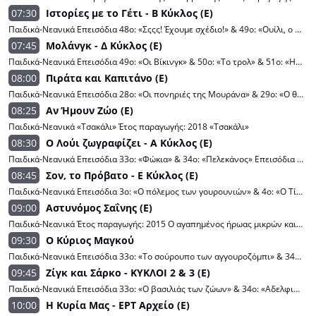
07:30
Ιστορίες με το Γέτι - B Κύκλος (E)
Παιδικά-Νεανικά Επεισόδια 48ο: «Σςςς! Έχουμε σχέδιο!» & 49ο: «Ουίλι, ο πρωταθλητής» Ένα ζεστό και χνουδωτό λούτρινο Γέτι είναι η μασκότ του τοπικού βιβλιοπωλείου. Όταν και ο τελευταίος πελάτης φεύγει, το Γέτι ζωντανεύει για να διαβάσει στους φίλους του τα αγαπημένα του βιβλία.
07:45
Μολάνγκ - Δ Κύκλος (E)
Παιδικά-Νεανικά Επεισόδια 49ο: «Oι Βίκινγκ» & 50ο: «Το τρολ» & 51ο: «Η επίσκεψη του Καίσαρα» Επεισόδια 49ο: «Oι Βίκινγκ» & 50ο: «Το τρολ» & 51ο: «Η επίσκεψη του Καίσαρα»
08:00
Πιράτα και Καπιτάνο (E)
Παιδικά-Νεανικά Επεισόδια 28ο: «Οι πονηριές της Μουράνα» & 29ο: «Ο θησαυρός του Σκορπιού» & 30ο: «Χαρτογραφώντας τα άστρα» Έτος παραγωγής: 2017 Επεισόδια 28ο: «Οι πονηριές της Μουράνα» & 29ο: «Ο θησαυρός του Σκορπιού» & 30ο: «Χαρτογραφώντας τα άστρα»
08:25
Αν Ήμουν Ζώο (E)
Παιδικά-Νεανικά «Τσακάλι» Έτος παραγωγής: 2018 «Τσακάλι»
08:30
Ο Λούι ζωγραφίζει - Α Κύκλος (E)
Παιδικά-Νεανικά Επεισόδια 33ο: «Φώκια» & 34ο: «Πελεκάνος» Επεισόδια 33ο: «Φώκια» & 34ο: «Πελεκάνος»
08:45
Σον, το Πρόβατο - Ε Κύκλος (E)
Παιδικά-Νεανικά Επεισόδια 3ο: «Ο πόλεμος των γουρουνιών» & 4ο: «Ο Τίμι και οι σκατζόχοιροι» Έτος παραγωγής: 2014 Μάχη ξεσπά όταν τα Γουρούνια κλέβουν όλες τις πίτσες και ταμπουρώνονται στη αχυρένια λέσχη του κοπαδιού με όμηρο τον Τίμι.
09:00
Αστυνόμος Σαΐνης (E)
Παιδικά-Νεανικά Έτος παραγωγής: 2015 Ο αγαπημένος ήρωας μικρών και μεγάλων που αγαπήθηκε μέσα από τις συχνότητες της δημόσιας τηλεόρασης τη δεκαετία του 80 επιστρέφει με 26 νέα, ημίωρα επεισόδια παραγωγής 2015.
09:30
Ο Κύριος Μαγκού
Παιδικά-Νεανικά Επεισόδια 33ο: «Το σούρουπο των αγγουροζόμπι» & 34ο: «Αγώνες πάλης» Έτος παραγωγής: 2018 Επεισόδια 33ο: «Το σούρουπο των αγγουροζόμπι» & 34ο: «Αγώνες πάλης»
09:45
Ζίγκ και Σάρκο - ΚΥΚΛΟΙ 2 & 3 (E)
Παιδικά-Νεανικά Επεισόδια 33ο: «O βασιλιάς των ζώων» & 34ο: «Αδελφικοί φίλοι» Έτος παραγωγής: 2015 Επεισόδια 33ο: «O βασιλιάς των ζώων» & 34ο: «Αδελφικοί φίλοι»
10:00
Η Κυρία Μας - ΕΡΤ Αρχείο (E)