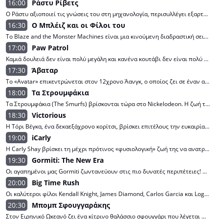
16:00
Ράστυ Ρίβετς
Ο Ράστυ αξιοποιεί τις γνώσεις του στη μηχανολογία, περισυλλέγει εξαρτήματα μηχανών και δημιουργεί ρομπότ που θα τον βοηθήσουν στις περιπέτειές του.
16:30
Ο Μπλέιζ και οι Φίλοι του
Το Blaze and the Monster Machines είναι μια κινούμενη διαδραστική σειρά προσχολικής ηλικίας για τον Blaze, το μεγαλύτερο φορτηγό-τέρας στον κόσμο, και τον καλύτερο φίλο και σύντροφό του, ένα αγόρι που ονομάζεται AJ.
17:00
Paw Patrol
Καμιά δουλειά δεν είναι πολύ μεγάλη και κανένα κουτάβι δεν είναι πολύ μικρό! Το Paw Patrol είναι μια σειρά για παιδιά προσχολικής ηλικίας με πρωταγωνιστές 6 ηρωικά κουτάβια και επικεφαλής ένα 10χρονο αγόρι, ειδικό στις νέες τεχνολογίες, τον Ryder.
17:30
Άβαταρ
Το «Avatar» επικεντρώνεται στον 12χρονο Άανγκ, ο οποίος ζει σε έναν ασιατικό φανταστικό κόσμο που κυβερνάται από τους Άρχοντες της Φωτιάς. Ο Άανγκ δεν είναι μόνο ο κυβερνήτης του αέρα, αλλά και ο άβαταρ, ο άρχοντας όλων των στοιχείων.
18:00
Τα Στρουμφάκια
Τα Στρουμφάκια (The Smurfs) βρίσκονται τώρα στο Nickelodeon. Η ζωή τους στο δάσος θα ήταν τέλεια αν δεν απειλούνταν από τον φοβερό μάγο Δρακουμέλ.
18:30
Victorious
Η Τόρι Βέγκα, ένα δεκαεξάχρονο κορίτσι, βρίσκει επιτέλους την ευκαιρία να βγει από τη σκιά της αδελφής της και να αποδείξει την αξία της, αφού θα φοιτήσει σε ξακουστό λύκειο παραστατικών τεχνών.
19:00
iCarly
Η Carly Shay βρίσκει τη μέχρι πρότινος «φυσιολογική» ζωή της να ανατρέπεται, όταν η διαδικτυακή της εκπομπή, «iCarly», γνωρίζει επιτυχία με τη νεολαία του διαδικτύου. Καθώς οι γονείς της ταξιδεύουν στο εξωτερικό, η Carly πρέπει να βασιστεί στη βοήθεια των φίλων της Sam και Freddie και του ιδιόρρυθμου μεγαλύτερου αδελφού της, Spencer, για να διαχειριστεί τη μεγάλη της επιτυχία.
19:30
Gormiti: The New Era
Οι αγαπημένοι μας Gormiti ζωντανεύουν στις πιο δυνατές περιπέτειες! Μια νέα εποχή ξεκινά στο νησί του Gorm! Ο Zane, ο Glen, ο Carter και η Skye είναι οι 4 Εκλεκτοί-Scions που εκπροσωπούν τα 4 στοιχεία της Φύσης: Νερό, Φωτιά, Αέρας και Γη. Με τη δύναμη των Gormiti θα κληθούν να προστατέψουν το Γκορμ αλλά και τη Γη από τον Άρχοντα του Σκότους Graven και των μοχθηρών του πολεμιστών.
20:00
Big Time Rush
Οι καλύτεροι φίλοι Kendall Knight, James Diamond, Carlos Garcia και Logan Mitchell μεγάλωσαν μαζί στη Μινεσότα. Εκτός από τον Τζέιμς, τα αγόρια ενδιαφέρονται περισσότερο για το χόκεϊ παρά για το Χόλιγουντ, αλλά όταν ένας γνωστός παραγωγός φτάνει στη χώρα αναζητώντας νεαρά ταλέντα, ο Τζέιμς πρέπει να πείσει τους άλλους να τον υποστηρίξουν στο casting.
20:30
Μπομπ Σφουγγαράκης
Στον Ειρηνικό Ωκεανό ζει ένα κίτρινο θαλάσσιο σφουγγάρι που λέγεται Μπομπ Σφουγγαράκης και εργάζεται ως μάγειρας στο Κράστι Κραμπ. Ζει υπέροχες περιπέτειες με τους φίλους του στο Μπικίνι Μπότομ.