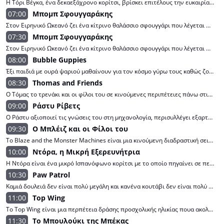
Η Τόρι Βέγκα, ένα δεκαεξάχρονο κορίτσι, βρίσκει επιτέλους την ευκαιρία να βγει από τη σκιά της αδελφής της και να αποδείξει την αξία της, αφού θα φοιτήσει σε ξακουστό λύκειο παραστατικών τεχνών.
07:00
Μπομπ Σφουγγαράκης
Στον Ειρηνικό Ωκεανό ζει ένα κίτρινο θαλάσσιο σφουγγάρι που λέγεται Μπομπ Σφουγγαράκης και εργάζεται ως μάγειρας στο Κράστι Κραμπ. Ζει υπέροχες περιπέτειες με τους φίλους του στο Μπικίνι Μπότομ.
07:30
Μπομπ Σφουγγαράκης
Στον Ειρηνικό Ωκεανό ζει ένα κίτρινο θαλάσσιο σφουγγάρι που λέγεται Μπομπ Σφουγγαράκης και εργάζεται ως μάγειρας στο Κράστι Κραμπ. Ζει υπέροχες περιπέτειες με τους φίλους του στο Μπικίνι Μπότομ.
08:00
Bubble Guppies
Έξι παιδιά με ουρά ψαριού μαθαίνουν για τον κόσμο γύρω τους καθώς ζουν διάφορες περιπέτειες σε μια υποβρύχια πόλη.
08:30
Thomas and Friends
O Τόμας το τρενάκι και οι φίλοι του σε κινούμενες περιπέτειες πάνω στις ράγες!
09:00
Ράστυ Ρίβετς
Ο Ράστυ αξιοποιεί τις γνώσεις του στη μηχανολογία, περισυλλέγει εξαρτήματα μηχανών και δημιουργεί ρομπότ που θα τον βοηθήσουν στις περιπέτειές του.
09:30
Ο Μπλέιζ και οι Φίλοι του
Το Blaze and the Monster Machines είναι μια κινούμενη διαδραστική σειρά προσχολικής ηλικίας για τον Blaze, το μεγαλύτερο φορτηγό-τέρας στον κόσμο, και τον καλύτερο φίλο και σύντροφό του, ένα αγόρι που ονομάζεται AJ.
10:00
Ντόρα, η Μικρή Εξερευνήτρια
Η Ντόρα είναι ένα μικρό Ισπανόφωνο κορίτσι με το οποίο πηγαίνει σε περιπέτειες με την κόκκινη μπότα της φορώντας μαϊμού, που βολεύει το όνομα Μπότες. Κατά τη διάρκεια των περιπετειών της συναντάμε επίσης το σακίδιο της που μιλάει (ή la mochila) και τον χάρτη που τραγουδά ένα ενοχλητικά χαριτωμένο τραγούδι.
10:30
Paw Patrol
Καμιά δουλειά δεν είναι πολύ μεγάλη και κανένα κουτάβι δεν είναι πολύ μικρό! Το Paw Patrol είναι μια σειρά για παιδιά προσχολικής ηλικίας με πρωταγωνιστές 6 ηρωικά κουτάβια και επικεφαλής ένα 10χρονο αγόρι, ειδικό στις νέες τεχνολογίες, τον Ryder.
11:00
Top Wing
Το Top Wing είναι μια περπέτεια δράσης προσχολικής ηλικίας πουα ακολουθεί μια ομάδα πρόθυμων νεαρών πουλιών που εκπαιδεύονται στην Ακαδημία Top Wing.
11:30
Το Μπουλούκι της Μπέκας