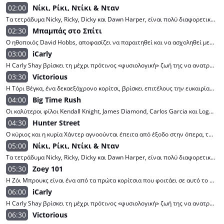
02:00
Νίκι, Ρίκι, Ντίκι & Νταν
Τα τετράδυμα Nicky, Ricky, Dicky και Dawn Harper, είναι πολύ διαφορετικά μεταξύ τους, συχνά εμπλέκονται σε σοβαρή αδελφική αντιπαλότητα. Ωστόσο βρίσκουν ενδιαφέρουσες λύσεις για όλα τα προβλήματά τους.
02:30
Μπαμπάς στο Σπίτι
Ο ηθοποιός David Hobbs, αποφασίζει να παραιτηθεί και να ασχοληθεί με τις δουλειές του σπιτιού. Ωστόσο, συνειδητοποιεί ότι το να είσαι σύζυγος στο σπίτι δεν είναι τόσο εύκολο όσο φαίνεται.
03:00
iCarly
Η Carly Shay βρίσκει τη μέχρι πρότινος «φυσιολογική» ζωή της να ανατρέπεται, όταν η διαδικτυακή της εκπομπή, «iCarly», γνωρίζει επιτυχία με τη νεολαία του διαδικτύου. Καθώς οι γονείς της ταξιδεύουν στο εξωτερικό, η Carly πρέπει να βασιστεί στη βοήθεια των φίλων της Sam και Freddie και του ιδιόρρυθμου μεγαλύτερου αδελφού της, Spencer, για να διαχειριστεί τη μεγάλη της επιτυχία.
03:30
Victorious
Η Τόρι Βέγκα, ένα δεκαεξάχρονο κορίτσι, βρίσκει επιτέλους την ευκαιρία να βγει από τη σκιά της αδελφής της και να αποδείξει την αξία της, αφού θα φοιτήσει σε ξακουστό λύκειο παραστατικών τεχνών.
04:00
Big Time Rush
Οι καλύτεροι φίλοι Kendall Knight, James Diamond, Carlos Garcia και Logan Mitchell μεγάλωσαν μαζί στη Μινεσότα. Εκτός από τον Τζέιμς, τα αγόρια ενδιαφέρονται περισσότερο για το χόκεϊ παρά για το Χόλιγουντ, αλλά όταν ένας γνωστός παραγωγός φτάνει στη χώρα αναζητώντας νεαρά ταλέντα, ο Τζέιμς πρέπει να πείσει τους άλλους να τον υποστηρίξουν στο casting.
04:30
Hunter Street
Ο κύριος και η κυρία Χάντερ αγνοούνται έπειτα από έξοδο στην όπερα, τα πέντε ανάδοχα παιδιά τους πρέπει να λύσουν το μυστήριο της εξαφάνισής τους, ενώ προσποιούνται ότι όλα είναι καλά.
05:00
Νίκι, Ρίκι, Ντίκι & Νταν
Τα τετράδυμα Nicky, Ricky, Dicky και Dawn Harper, είναι πολύ διαφορετικά μεταξύ τους, συχνά εμπλέκονται σε σοβαρή αδελφική αντιπαλότητα. Ωστόσο βρίσκουν ενδιαφέρουσες λύσεις για όλα τα προβλήματά τους.
05:30
Zoey 101
Η Ζόι Μπρουκς είναι ένα από τα πρώτα κορίτσια που φοιτάει σε αυτό το κάποτε αποκλειστικά αγορίστικο σχολείο. Μαζί με την καλύτερη της φίλη Λόλα και την τρελή παρέα τους, η Ζόι αντιμετωπίζει τις προκλήσεις της εφηβείας, την πίεση των μαθημάτων, τους πρώτους έρωτες και τις διασκεδαστικές φάρσες!
06:00
iCarly
Η Carly Shay βρίσκει τη μέχρι πρότινος «φυσιολογική» ζωή της να ανατρέπεται, όταν η διαδικτυακή της εκπομπή, «iCarly», γνωρίζει επιτυχία με τη νεολαία του διαδικτύου. Καθώς οι γονείς της ταξιδεύουν στο εξωτερικό, η Carly πρέπει να βασιστεί στη βοήθεια των φίλων της Sam και Freddie και του ιδιόρρυθμου μεγαλύτερου αδελφού της, Spencer, για να διαχειριστεί τη μεγάλη της επιτυχία.
06:30
Victorious