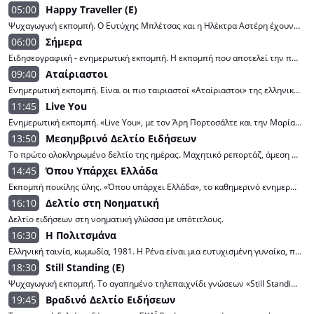
05:00
Happy Traveller (Ε)
Ψυχαγωγική εκπομπή. Ο Ευτύχης Μπλέτσας και η Ηλέκτρα Αστέρη έχουν ταξιδέψει σε όλες τις ηπείρους και έχουν επισκεφτεί κάθε γωνιά του πλανήτη. Οι τηλεθεατές του ΣΚΑΪ «ταξιδεύουν» μαζί τους σε πανέμορφα μέρη της Ελλάδας και μαγικά μέρη στην άλλη άκρη της γης. Η οικογένεια του Happy Traveller «πλημμυρίζει» την τηλεοπτική μας οθόνη με εντυπωσιακές εικόνες, συναρπαστικές εμπειρίες και αμέτρητα, αμέτρητα ταξίδια... .
06:00
Σήμερα
Ειδησεογραφική - ενημερωτική εκπομπή. Η εκπομπή που αποτελεί την πρώτη επιλογή του τηλεοπτικού κοινού για την πρωινή ενημέρωση, το «Σήμερα», είναι και πάλι στον ΣΚΑΪ καθημερινά στις 05.30. Ο Δημήτρης Οικονόμου και ο Άκης Παυλόπουλος συνεχίζουν την επιτυχημένη συνεργασία τους, δίνοντας από νωρίς το στίγμα της ημέρας που ξεκινά. Οι δύο δημοσιογράφοι παρουσιάζουν και αναλύουν τα σημαντικότερα γεγονότα της επικαιρότητας, συζητούν και αναζητούν απαντήσεις από τους πρωταγωνιστές των εξελίξεων, υποδέχονται στο στούντιο αναλυτές και ειδικούς και συνδέονται καθημερινά με όλα τα σημεία ειδησεογραφικού ενδιαφέροντος.
09:40
Αταίριαστοι
Ενημερωτική εκπομπή. Είναι οι πιο ταιριαστοί «Αταίριαστοι» της ελληνικής τηλεόρασης, διαθέτουν χιούμορ, αμεσότητα, εμπειρία και κριτική ματιά. Ο Γιάννης Ντσούνος και ο Χρήστος Κούτρας είναι στον ΣΚΑΪ για 11η χρονιά. Καθημερινά από τις 09.45, οι «Αταίριαστοι» βρίσκονται κοντά μας για να μας μεταφέρουν με τον δικό τους μοναδικό τρόπο τον παλμό της επικαιρότητας, να αποκαλύπτουν όλα όσα συμβαίνουν στο προσκήνιο και το παρασκήνιο, αλλά και να ερευνούν τα ερωτήματα που θέτουν οι τηλεθεατές. Υποδεχόμενοι σημαίνουσες προσωπικότητες της δημόσιας ζωής και ειδικούς σε νευραλγικούς τομείς, αναζητούν τις απαντήσεις θέτοντας καίριες ερωτήσεις.
11:45
Live You
Ενημερωτική εκπομπή. «Live You», με τον Άρη Πορτοσάλτε και την Μαρία Αναστασοπούλου καθημερινά στις 11.45 στον ΣΚΑΪ. Πρωταγωνιστές της εκπομπής οι πολίτες, με τις καταγγελίες, τις ιδέες και τις προτάσεις τους. Ό,τι συμβαίνει την στιγμή που συμβαίνει, ό,τι προβληματίζει την κοινωνία, είναι «Live You». Με ρεπορτάζ, έρευνες και συνεντεύξεις, η εκπομπή συνομιλεί ζωντανά με τους τηλεθεατές, αναζητά καθημερινά λύσεις και απαντήσεις, ρίχνει φως σε σοβαρά θέματα που καίνε, είναι η φωνή όσων πρέπει να ακουστούν.
13:50
Μεσημβρινό Δελτίο Ειδήσεων
Το πρώτο ολοκληρωμένο δελτίο της ημέρας. Μαχητικό ρεπορτάζ, άμεση ενημέρωση. Οι όψεις της επικαιρότητας, οι εξελίξεις από την Ελλάδα και τον κόσμο, με τη δύναμη και τη σφραγίδα της δημοσιογραφικής ομάδας του ΣΚΑΪ. Με τη Λένα Φλυτζάνη.
14:45
Όπου Υπάρχει Ελλάδα
Εκπομπή ποικίλης ύλης. «Όπου υπάρχει Ελλάδα», το καθημερινό ενημερωτικό ταξίδι του ΣΚΑΪ, που αναδεικνύει την αυθεντική ψυχή της Ελλάδας - τις όμορφες, αλλά και τις δύσκολες όψεις της. Η εκπομπή φέρνει στο φως την ιδιαίτερη ταυτότητα κάθε τόπου, «βλέπει» και «ακούει» τη σύγχρονη Ελλάδα μέσα από ιστορίες, αφηγήσεις, εμπειρίες και τον μοναδικό τρόπο ζωής των κατοίκων της. Το στούντιο της εκπομπής στήνεται... σε έναν πολύβουο δρόμο, μια έρημη ακτή, ένα μικρό χωριό στην άκρη του χάρτη, στήνεται «Όπου Υπάρχει Ελλάδα». Σε απευθείας μετάδοση, οι παρουσιαστές, Ευλαμπία Ρέβη και Γιώργος Κουρδής κάθε μέρα «μετακομίζουν» σε άλλο σημείο και μαζί τους ανακαλύπτουμε την πραγματική Ελλάδα.
16:10
Δελτίο στη Νοηματική
Δελτίο ειδήσεων στη νοηματική γλώσσα με υπότιτλους.
16:30
Η Πολιτσμάνα
Ελληνική ταινία, κωμωδία, 1981. Η Ρένα είναι μια ευτυχισμένη γυναίκα, παντρεμένη μ' έναν σοβαρό επιστήμονα, ο οποίος ανακαλύπτει ένα καινούργιο είδος ηλιοσυσσωρευτή. Οι αντίπαλες εταιρείες στέλνουν μία όμορφη βιομηχανική κατάσκοπο, για να του αποσπάσει το μυστικό. Στη δύσκολη στιγμή, η Ρένα μεταμφιέζεται σε αστυνομικίνα και ξεκαθαρίζει τα πράγματα. Όμως δεν σταματάει εκεί, καθώς η στολή που φοράει την ωθεί ν' αρχίσει να κυνηγά κάθε απατεώνα. Πρωταγωνιστούν: Ρένα Βλαχοπούλου, Έλενα Ναθαναήλ, Δημήτρης Ζακυνθινός, Κώστας Καραγιώργης, Νίκος Βερλέκης, Μίρκα Καλατζοπούλου. Σενάριο: Κώστας Καραγιάννης, Γιάννης Πολίτης. Σκηνοθεσία: Κώστας Καραγιάννης.
18:30
Still Standing (Ε)
Ψυχαγωγική εκπομπή. Το αγαπημένο τηλεπαιχνίδι γνώσεων «Still Standing» ανανεώθηκε και είναι στον ΣΚΑΪ! Ο Χρήστος Φερεντίνος υποδέχεται, κάθε μέρα, 9 διαγωνιζόμενους που πατούν γερά στις γνώσεις τους και τολμούν να διεκδικήσουν έως 30.000 ευρώ τη μέρα! Απαραίτητη προϋπόθεση; Να μείνουν όρθιοι μέχρι τέλους και να μη βρεθούν, εντελώς ξαφνικά, να κάνουν... βουτιά στο κενό! Θα τα καταφέρουν; .
19:45
Βραδινό Δελτίο Ειδήσεων