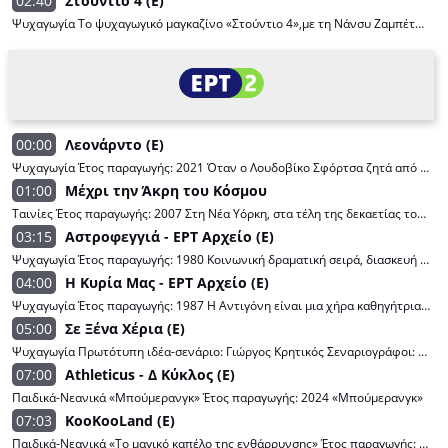
02:40
Στούντιο 4 (E)
Ψυχαγωγία Το ψυχαγωγικό μαγκαζίνο «Στούντιο 4»,με τη Νάνσυ Ζαμπέτογλου και τον Θανάση Αναγνωστόπουλο,μας κρατάει συντροφιά με εκλεκτούς καλεσμένους,ενδιαφέροντα θέματα,ιδιαίτερες ανθρώπινες ιστορίες και κυρίως θετική διάθεση και ενέργεια. Σκηνοθεσία: Θανάσης Τσαουσόπουλος Αρχισυνταξία: Κλεοπάτρα Πατλάκη Βοηθός αρχισυντάκτης: Διονύσης Χριστόπουλος Συντακτική ομάδα: Κώστας Βαϊμάκης, Θάνος Παπαχάμος, Αθηνά Ζώρζου, Βάλια Ζαμπάρα, Κωνσταντίνος Κούρος, Kωνσταντίνος Αρκάς Project director: Γιώργος Ζαμπέτογλου Μουσική επιμέλεια: Μιχάλης Καλφαγιάννης Υπεύθυνη καλεσμένων: Μαρία Χολέβα Στην κουζίνα: Δημήτρης Μακρυνιώτης και Σταύρος Βαρθαλίτης Διεύθυνση παραγωγής: Κυριακή Βρυσοπούλου Παραγωγή: EΡT-Plan A
00:00
Λεονάρντο (E)
Ψυχαγωγία Έτος παραγωγής: 2021 Όταν ο Λουδοβίκο Σφόρτσα ζητά από τον Λεονάρντο να δημιουργήσει ένα γλυπτό προς τιμήν του πατέρα του, σε έφιππη στάση, οι φιλοδοξίες του Λεονάρντο φτάνουν σε νέα ύψη καθώς προσπαθεί να ξεπεράσει τις προσδοκίες του. Πρωταγωνιστούν: Έινταν Τέρνερ, Ματίλντα ντε Άντζελις, Φρέντι Χάιμορ, Τζιανκάρλο Τζανίνι, Κάρλος Κουέβας, Αλεσάντρο Σπερντούτι. Σκηνοθεσία: Φρανκ Σπότνιτζ, Στιβ Τόμσον
01:00
Μέχρι την Άκρη του Κόσμου
Ταινίες Έτος παραγωγής: 2007 Στη Νέα Υόρκη, στα τέλη της δεκαετίας του 1960, μια παρέα νέων ζει ιστορίες έρωτα και επανάστασης μέσα στα ταραγμένα χρόνια της αντιπολεμικής διαμαρτυρίας, του αγώνα για την ελευθερία του λόγου και τα πολιτικά δικαιώματα. Σκηνοθεσία: Τζούλι Τέιμορ Σενάριο: Ντικ Κλέμεντ, Ίαν Λα Φρενέ, Τζούλι Τέιμορ Πρωταγωνιστούν: Τζιμ Στέρτζες, Έβαν Ρέιτσελ Γουντ, Τζο Άντερσον, Μπόνο, Μάρτιν Λούθερ Μακκόι, Ντάνα Φουκς
03:15
Αστροφεγγιά - ΕΡΤ Αρχείο (E)
Ψυχαγωγία Έτος παραγωγής: 1980 Κοινωνική δραματική σειρά, διασκευή του ομότιτλου μυθιστορήματος του Ι. Μ. Παναγιωτόπουλου. Παίζουν: Αντώνης Καφετζόπουλος, Νόρα Βαλσάμη, Γιώργος Κιμούλης, Νέλλη Αγγελίδου, Σταύρος Ξενίδης, Μιμή Ντενίση, Μίνα Αδαμάκη, Γρηγόρης Βαλτινός, Αλίκη Αλεξανδράκη, Ράνια Οικονομίδου, Νίκος Γαροφάλλου, Δάνης Κατρανίδης, Παύλος Κοντογιαννίδης, Ελένη Κούρκουλα, Νίκος Κούρος, Μιχάλης Μητρούσης, Ρίτα Μουσούρη, Αριέττα Μουτούση, Γιώργος Πετρόχειλος, Άρης Ρέτσος, Όλγα Τουρνάκη, Κώστας Τσιάνος, Γιάννης Μποσταντζόγλου, Ασπασία Τζιτζικάκη, Μαίρη Ιγγλέση, Στράτος Παχής, Πάνος Σκουρολιάκος, Γιάννης Φύριος, Χρήστος Λεττονός, Κατερίνα Μπούρλου, Μαριάννα Τριανταφυλλίδου, Όλγα Δαλέντζα, Κώστας Ντίνος, Αλίκη Ακοντίδου, Σοφία Σεϊρλή, Βαγγέλης Θεοδωρόπουλος, Χρήστος Τσάγκας, Άννα Μακράκη, Ρόζα Νεογένη, Δημήτρης Μεταξάς, Τζένη Καλύβα, Τάσος Κωστής, Ιωάννα Μήτρου Ελεύθερη διασκευή: Βαγγέλης Γκούφας Διεύθυνση φωτογραφίας: Άρης Σοφοτάσιος Σκηνικά-κοστούμια: Γιάννης Κύρου Μουσική σύνθεση: Γιώργος Παπαδάκης Αφήγηση: Γιώργος Μοσχίδης Σκηνοθεσία: Διαγόρας Χρονόπουλος
04:00
Η Κυρία Μας - ΕΡΤ Αρχείο (E)
Ψυχαγωγία Έτος παραγωγής: 1987 Η Αντιγόνη είναι μια χήρα καθηγήτρια Φιλολογίας με δύο παιδιά. Στο σχολείο είναι αυστηρή αλλά αγαπάει τη δουλειά της και έχει κατανόηση για τα προβλήματα των μαθητών της. Παίζουν: Κατερίνα Γιουλάκη, Αθηνόδωρος Προύσαλης, Νίκος Κούρος, Θάνος Παπαδόπουλος, Γιούλη Σταμουλάκη, Νεφέλη Ορφανού, Κάρμεν Ρουγγέρη, Σπύρος Μισθός, Θέμης Μάνεσης, Κλαίρη Κατσαντώνη, Μπάμπης Σαρηγιαννίδης, Βασίλης Πολίτης, Θάνος Κανέλλης, Άκης Φλωρέντης, Βιργινία Ζίνγκλερ, Νίκος Καραγεώργης, Θωμάς Παλιούρας Σενάριο: Λάκης Μιχαηλίδης, Βύρων Μακρίδης Μουσική σύνθεση: Γιάννης Ζουγανέλης Φωτογραφία: Βασίλης Καπούλας Σκηνοθεσία: Ερρίκος Θαλασσινός
05:00
Σε Ξένα Χέρια (E)
Ψυχαγωγία Πρωτότυπη ιδέα-σενάριο: Γιώργος Κρητικός Σεναριογράφοι: Αναστάσης Μήδας, Λεωνίδας Μαράκης, Γεωργία Μαυρουδάκη, Ανδρέας Δαίδαλος, Κατερίνα Πεσταματζόγλου Σκηνοθεσία: Στέφανος Μπλάτσος Διεύθυνση φωτογραφίας: Νίκος Κανέλλος, Αντρέας Γούλος Σκηνογραφία: Σοφία Ζούμπερη Ενδυματολόγος: Νινέτ Ζαχαροπούλου Επιμέλεια: Ντίνα Κάσσου Παραγωγή: Γιάννης Καραγιάννης/J. K. Productions Παίζουν: Γιάννης Μπέζος (Χαράλαμπος Φεγκούδης), Γεράσιμος Σκιαδαρέσης (Τζόρνταν Πιπερόπουλος), Ρένια Λουιζίδου (Σούλα Μαυρομάτη), Βάσω Λασκαράκη (Τόνια Μαυρομάτη), Χριστίνα Αλεξανιάν (Διώνη Μαστραπά-Φεγκούδη), Κυριάκος Σαλής (Μάνος Φεγκούδης), Σίσυ Τουμάση (Μαριτίνα Πιπεροπούλου), Αλεξάνδρα Παντελάκη (Μάρω Αχτύπη), Τάσος Γιαννόπουλος (Λουδοβίκος Κοντολαίμης), Λεωνίδας Μαράκης (παπα-Χρύσανθος Αχτύπης), Ελεάννα Στραβοδήμου (Πελαγία Μαυρομάτη), Τάσος Κονταράτος (Πάρης Φεγκούδης, αδελφός του Μάνου), Μαρία Μπαγανά (Ντάντω Μαστραπά), Νίκος Σταυρακούδης (Παντελής), Κωνσταντίνα Αλεξανδράτου (Έμιλυ), Σωσώ Χατζημανώλη (Τραβιάτα), Αθηνά Σακαλή (Ντάνι), Ήρα Ρόκου (Σαλώμη), Χρήστος Κοντογεώργης (Φλοριάν), Παναγιώτης Καρμάτης (Στέλιος), Λαμπρινή Σκρέκα (Jane).
07:00
Athleticus - Δ Κύκλος (E)
Παιδικά-Νεανικά «Μπούμερανγκ» Έτος παραγωγής: 2024 «Μπούμερανγκ»
07:03
KooKooLand (E)
Παιδικά-Νεανικά «Το μαγικό καπέλο της ενθάρρυνσης» Έτος παραγωγής: 2022 Καμιά φορά όλοι χρειαζόμαστε ενθάρρυνση για να τα καταφέρουμε. Ο Λάμπρος φοβάται τις γέφυρες και το Ρομπότ τους τρομερούς Μποργκ του διαστήματος. Ακούγονται οι φωνές των:Αντώνης Κρόμπας – Λάμπρος ο Δεινόσαυρος + voice director Λευτέρης Ελευθερίου – Koobot το Ρομπότ Κατερίνα Τσεβά – Χρύσα η Μύγα Μαρία Σαμάρκου – Γάτα η Σουριγάτα Τατιάννα Καλατζή – Βάγια η Κουκουβάγια Σκηνοθεσία: Ivan Salfa Υπεύθυνη μυθοπλασίας - σενάριο: Θεοδώρα Κατσιφή Σεναριακή Ομάδα: Λίλια Γκούνη-Σοφικίτη, Όλγα Μανάρα Επιστημονική Συνεργάτης, Αναπτυξιακή Ψυχολόγος: Σουζάνα Παπαφάγου Μουσική και ενορχήστρωση: Σταμάτης Σταματάκης Στίχοι: Άρης Δαβαράκης Χορογράφος: Ευδοκία Βεροπούλου Χορευτές:Δανάη Γρίβα Άννα Δασκάλου Ράνια Κολιού Χριστίνα Μάρκου Κατερίνα Μήτσιου Νατάσσα Νίκου Δημήτρης Παπακυριαζής Σπύρος Παυλίδης Ανδρόνικος Πολυδώρου Βασιλική Ρήγα Ενδυματολόγος: Άννα Νομικού Κατασκευή 3D Unreal engine: WASP STUDIOCreative Director: Γιώργος Ζάμπας, ROOFTOP IKEΤίτλοι – Γραφικά: Δημήτρης Μπέλλος, Νίκος Ούτσικας Τίτλοι-Art Direction Supervisor: Άγγελος Ρούβας Line Producer: Ευάγγελος Κυριακίδης Βοηθός Οργάνωσης Παραγωγής: Νίκος Θεοτοκάς Εταιρεία Παραγωγής: Feelgood Productions Executive Producers: Φρόσω Ράλλη - Γιάννης Εξηντάρης Παραγωγός: Ειρήνη Σουγανίδου