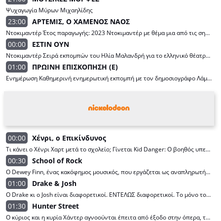
Ψυχαγωγία Μύρων Μιχαηλίδης
23:00
ΑΡΤΕΜΙΣ, Ο ΧΑΜΕΝΟΣ ΝΑΟΣ
Ντοκιμαντέρ Έτος παραγωγής: 2023 Ντοκιμαντέρ με θέμα μια από τις σημαντικότερες αρχαιολογικές ανασκαφές που έγιναν στην Ελλάδα τα τελευταία χρόνια. Μία έρευνα 50 ετών που φέρνει στο φως άγνωστες πτυχές της λατρείας της Αρτέμιδος , αλλά και της αρχαίας Ερέτριας Σκηνοθεσία: Sébastien Reichenbach Παραγωγή: Γερμανία - Γαλλία
00:00
ΕΣΤΙΝ ΟΥΝ
Ντοκιμαντέρ Σειρά εκπομπών του Ηλία Μαλανδρή για το ελληνικό θέατρο και τους ανθρώπους που το χαρακτήρισαν. Παρουσίαση: Ηλίας Μαλανδρής
01:00
ΠΡΩΙΝΗ ΕΠΙΣΚΟΠΗΣΗ (E)
Ενημέρωση Καθημερινή ενημερωτική εκπομπή με τον δημοσιογράφο Λάμπρο Πέγκο. Η εκπομπή, με ψύχραιμη και υπεύθυνη ματιά απέναντι στα γεγονότα, ενημερώνει και μεταδίδει τις κοινοβουλευτικές εξελίξεις. Παρουσίαση: Λάμπρος Πέγκος Αρχισυνταξία: Έλενα Κωνσταντή Παραγωγή : Βουλή Τηλεόραση
00:00
Χένρι, ο Επικίνδυνος
Τι κάνει ο Χένρι Χαρτ μετά το σχολείο; Γίνεται Kid Danger: Ο βοηθός υπερήρωα του Captain Man. Καταπολέμηση του εγκλήματος ΚΑΙ δουλειά στο σπίτι; Κακοί, προσοχή!
00:30
School of Rock
Ο Dewey Finn, ένας κακόφημος μουσικός, που εργάζεται ως αναπληρωτής δάσκαλος σε ένα σχολείο του Τέξας, χρησιμοποιεί το ροκ εν ρολ για να παρακινήσει πέντε υπάκουους μαθητές να φτιάξουν κρυφά ένα συγκρότημα και να κάνουν επιτυχία.
01:00
Drake & Josh
Ο Drake κι ο Josh είναι διαφορετικοί. ΕΝΤΕΛΩΣ διαφορετικοί. Το μόνο τους κοινό σημείο είναι ότι πάνε στο ίδιο σχολείο. Μια μέρα, οι γονείς τους αποφασίζουν να παντρευτούν. Τι θα γίνει όταν ο κουμπωμένος, σχολαστικός Josh και ο κουλ, μοντέρνος Drake αναγκαστούν να μοιραστούν το ίδιο σπίτι; Θα πέσει πολύ γέλιο, σίγουρα!
01:30
Hunter Street
Ο κύριος και η κυρία Χάντερ αγνοούνται έπειτα από έξοδο στην όπερα, τα πέντε ανάδοχα παιδιά τους πρέπει να λύσουν το μυστήριο της εξαφάνισής τους, ενώ προσποιούνται ότι όλα είναι καλά.