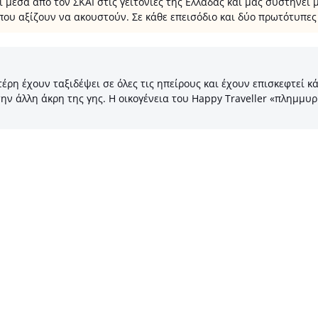
έσα από τον ΣΚΑΪ στις γειτονιές της Ελλάδας και μας συστήνει μα
που αξίζουν να ακουστούν. Σε κάθε επεισόδιο και δύο πρωτότυπες 
η έχουν ταξιδέψει σε όλες τις ηπείρους και έχουν επισκεφτεί κά
ην άλλη άκρη της γης. Η οικογένεια του Happy Traveller «πλημμυρ
Programma Tv
📺 Δες Όλα τα Προγράμματα τηλεόρασης