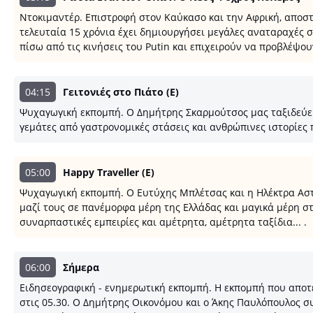
Ντοκιμαντέρ. Επιστροφή στον Καύκασο και την Αφρική, αποστ
τελευταία 15 χρόνια έχει δημιουργήσει μεγάλες αναταραχές 
πίσω από τις κινήσεις του Putin και επιχειρούν να προβλέψο
04:15
Γειτονιές στο Πιάτο (Ε)
Ψυχαγωγική εκπομπή. Ο Δημήτρης Σκαρμούτσος μας ταξιδεύει μ
γεμάτες από γαστρονομικές στάσεις και ανθρώπινες ιστορίες 
05:00
Happy Traveller (Ε)
Ψυχαγωγική εκπομπή. Ο Ευτύχης Μπλέτσας και η Ηλέκτρα Αστέρ
μαζί τους σε πανέμορφα μέρη της Ελλάδας και μαγικά μέρη στ
συναρπαστικές εμπειρίες και αμέτρητα, αμέτρητα ταξίδια... .
06:00
Σήμερα
Ειδησεογραφική - ενημερωτική εκπομπή. Η εκπομπή που αποτελ
στις 05.30. Ο Δημήτρης Οικονόμου και ο Άκης Παυλόπουλος σ