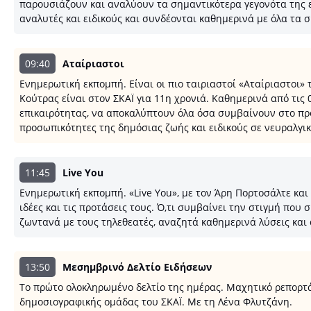
παρουσιάζουν και αναλύουν τα σημαντικότερα γεγονότα της 
αναλυτές και ειδικούς και συνδέονται καθημερινά με όλα τα 
09:40
Αταίριαστοι
Ενημερωτική εκπομπή. Είναι οι πιο ταιριαστοί «Αταίριαστοι» 
Κούτρας είναι στον ΣΚΑΪ για 11η χρονιά. Καθημερινά από τις 
επικαιρότητας, να αποκαλύπτουν όλα όσα συμβαίνουν στο προ
προσωπικότητες της δημόσιας ζωής και ειδικούς σε νευραλγικ
11:45
Live You
Ενημερωτική εκπομπή. «Live You», με τον Άρη Πορτοσάλτε και
ιδέες και τις προτάσεις τους. Ό,τι συμβαίνει την στιγμή που 
ζωντανά με τους τηλεθεατές, αναζητά καθημερινά λύσεις και 
13:50
Μεσημβρινό Δελτίο Ειδήσεων
Το πρώτο ολοκληρωμένο δελτίο της ημέρας. Μαχητικό ρεπορτάζ
δημοσιογραφικής ομάδας του ΣΚΑΪ. Με τη Λένα Φλυτζάνη.