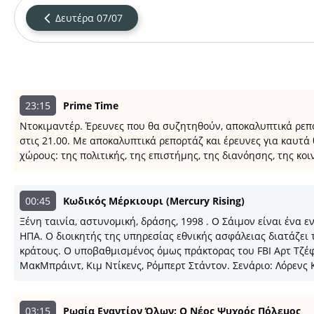
Δευτέρα 07/07
23:15
Prime Time
Ντοκιμαντέρ. Έρευνες που θα συζητηθούν, αποκαλυπτικά ρεπορ
στις 21.00. Με αποκαλυπτικά ρεπορτάζ και έρευνες για καυτά
χώρους: της πολιτικής, της επιστήμης, της διανόησης, της κο
00:45
Κωδικός Μέρκιουρι (Mercury Rising)
Ξένη ταινία, αστυνομική, δράσης, 1998 . Ο Σάιμον είναι έν
ΗΠΑ. Ο διοικητής της υπηρεσίας εθνικής ασφάλειας διατάζει 
κράτους. Ο υποβαθμισμένος όμως πράκτορας του FBI Αρτ Τζέφρ
ΜακΜπράιντ, Κιμ Ντίκενς, Ρόμπερτ Στάντον. Σενάριο: Λόρενς 
03:15
Ρωσία Εναντίον Όλων: O Νέος Ψυχρός Πόλεμος