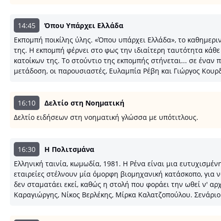
14:45
Όπου Υπάρχει Ελλάδα
Εκπομπή ποικίλης ύλης. «Όπου υπάρχει Ελλάδα», το καθημερινό
της. Η εκπομπή φέρνει στο φως την ιδιαίτερη ταυτότητα κάθε 
κατοίκων της. Το στούντιο της εκπομπής στήνεται... σε έναν
μετάδοση, οι παρουσιαστές, Ευλαμπία Ρέβη και Γιώργος Κουρ
16:10
Δελτίο στη Νοηματική
Δελτίο ειδήσεων στη νοηματική γλώσσα με υπότιτλους.
16:30
Η Πολιτσμάνα
Ελληνική ταινία, κωμωδία, 1981. Η Ρένα είναι μια ευτυχισμέ
εταιρείες στέλνουν μία όμορφη βιομηχανική κατάσκοπο, για ν
δεν σταματάει εκεί, καθώς η στολή που φοράει την ωθεί ν' 
Καραγιώργης, Νίκος Βερλέκης, Μίρκα Καλατζοπούλου. Σενάριο