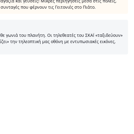
γαζιά και γεύσεις! Μικρές περιηγήσεις μέσα στις πόλεις,
συνταγές που φέρνουν τις Γειτονιές στο Πιάτο.
θε γωνιά του πλανήτη. Οι τηλεθεατές του ΣΚΑΪ «ταξιδεύουν»
ίζει» την τηλεοπτική μας οθόνη με εντυπωσιακές εικόνες,
Alpha
Ant1
Open
Skai
Star
Mega
Mtv
Nickelodeon