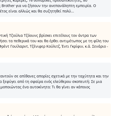
έτρητες κάμερες, 16 δυναμικές προσωπικότητες, 80
g Brother για να ζήσουν την ανεπανάληπτη εμπειρία. Ο
έτος είναι αλλιώς και θα συζητηθεί πολύ...
ντική Τζούλια Τζόουνς βρίσκει επιτέλους τον άντρα των
ήσει τα πεθερικά του και θα έρθει αντιμέτωπος με τη φίλη του
έντ Γουίλαρντ, Τζένιφερ Κούλιτζ, Έντι Γκρίφιν, κ.ά. Σενάριο -
απαντούν σε απίθανες απορίες σχετικά με την ταχύτητα και την
α ξεφύγει από τη σφαίρα ενός ελεύθερου σκοπευτή; Σε μια
ιμοποιώντας ένα αυτοκίνητο; Τι θα γίνει αν κάποιος