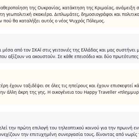
αθεροποίηση της Ουκρανίας, κατάκτηση της Κριμαίας, ανάμειξη στ
στη γεωπολιτική σκακιέρα. Διπλωμάτες, δημοσιογράφοι και πολιτι
υν πού θα καταλήξει αυτός ο νέος Ψυχρός Πόλεμος.
έσα από τον ΣΚΑΪ στις γειτονιές της Ελλάδας και μας συστήνει μα
που αξίζουν να ακουστούν. Σε κάθε επεισόδιο και δύο πρωτότυπες 
η έχουν ταξιδέψει σε όλες τις ηπείρους και έχουν επισκεφτεί κά
ην άλλη άκρη της γης. Η οικογένεια του Happy Traveller «πλημμυρ
εί την πρώτη επιλογή του τηλεοπτικού κοινού για την πρωινή ενη
υνεχίζουν την επιτυχημένη συνεργασία τους, δίνοντας από νωρίς 