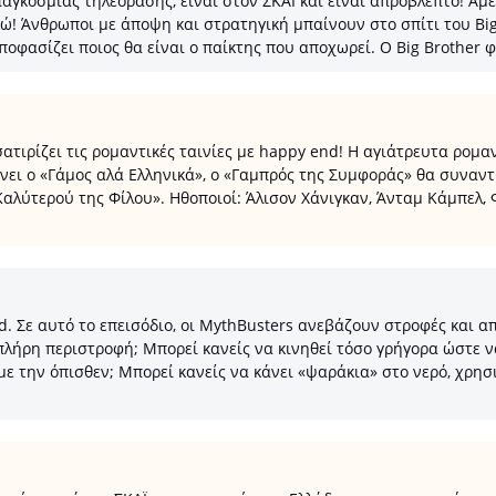
παγκόσμιας τηλεόρασης, είναι στον ΣΚΑΪ και είναι απρόβλεπτο! Αμ
ρώ! Άνθρωποι με άποψη και στρατηγική μπαίνουν στο σπίτι του Bi
αποφασίζει ποιος θα είναι ο παίκτης που αποχωρεί. Ο Big Brother φ
ατιρίζει τις ρομαντικές ταινίες με happy end! Η αγιάτρευτα ρομα
νει ο «Γάμος αλά Ελληνικά», ο «Γαμπρός της Συμφοράς» θα συναντ
Καλύτερού της Φίλου». Ηθοποιοί: Άλισον Χάνιγκαν, Άνταμ Κάμπελ, Φρ
d. Σε αυτό το επεισόδιο, οι MythBusters ανεβάζουν στροφές και 
πλήρη περιστροφή; Μπορεί κανείς να κινηθεί τόσο γρήγορα ώστε ν
με την όπισθεν; Μπορεί κανείς να κάνει «ψαράκια» στο νερό, χρησ