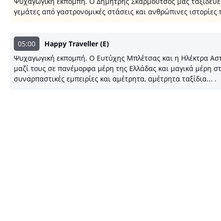
Ψυχαγωγική εκπομπή. Ο Δημήτρης Σκαρμούτσος μας ταξιδεύει μ
γεμάτες από γαστρονομικές στάσεις και ανθρώπινες ιστορίες 
05:00
Happy Traveller (Ε)
Ψυχαγωγική εκπομπή. Ο Ευτύχης Μπλέτσας και η Ηλέκτρα Αστέρ
μαζί τους σε πανέμορφα μέρη της Ελλάδας και μαγικά μέρη στ
συναρπαστικές εμπειρίες και αμέτρητα, αμέτρητα ταξίδια... .
Το programmatileorasis.live είναι ένα site
που σας βοηθάει να δείτε το πρόγραμμα της
ελληνικής τηλεόρασης