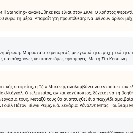
ll Standing» ανανεώθηκε και είναι στον ΣΚΑΪ! Ο Χρήστος Φερεντί
00 ευρώ τη μέρα! Απαραίτητη προϋπόθεση; Να μείνουν όρθιοι μέχρι
 ενημέρωση. Μπροστά στο ρεπορτάζ, με εγκυρότητα, μαχητικότητα
ις πιο σύγχρονες και καινοτόμες εφαρμογές. Με τη Σία Κοσιώνη.
στικής εταιρείας, η Τζιν Μπέικερ, αναλαμβάνει να εντοπίσει τον 
ακΝτάγκαλ. Ο τελευταίος, αν και καχύποπτος, δέχεται να τη βοηθ
εργασία τους. Μεταξύ τους θα αναπτυχθεί ένα παιχνίδι αμοιβαίας
 Γουίλ Πάτον, Βίνγκ Ρέιμς, κ.ά. Σενάριο: Ρόναλντ Μπας, Γουίλιαμ Μ