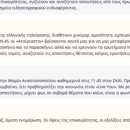
επικαιρότητας, συζητούν και αναζητούν απαντήσεις από τους πρω
σημεία ειδησεογραφικού ενδιαφέροντος.
της ελληνικής τηλεόρασης, διαθέτουν χιούμορ, αμεσότητα, εμπειρί
09.45, οι «Αταίριαστοι» βρίσκονται κοντά μας για να μας μεταφέρο
σκήνιο και το παρασκήνιο, αλλά και να ερευνούν τα ερωτήματα π
ούς τομείς, αναζητούν τις απαντήσεις θέτοντας καίριες ερωτήσεις
 την Μαρία Αναστασοπούλου καθημερινά στις 11.45 στον ΣΚΑΪ. Πρωτ
συμβαίνει, ό,τι προβληματίζει την κοινωνία, είναι «Live You». Με 
απαντήσεις, ρίχνει φως σε σοβαρά θέματα που καίνε, είναι η φω
, άμεση ενημέρωση. Οι όψεις της επικαιρότητας, οι εξελίξεις από