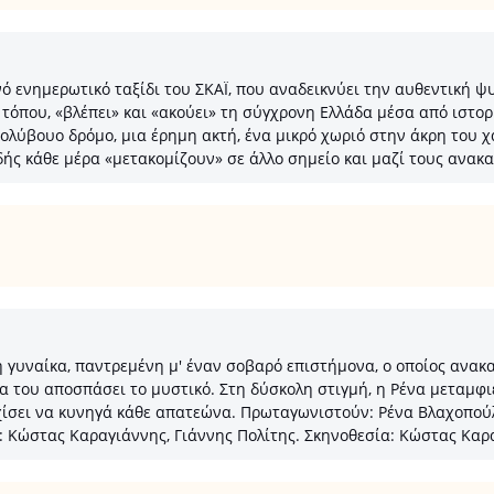
 ενημερωτικό ταξίδι του ΣΚΑΪ, που αναδεικνύει την αυθεντική ψυχ
τόπου, «βλέπει» και «ακούει» τη σύγχρονη Ελλάδα μέσα από ιστορί
 πολύβουο δρόμο, μια έρημη ακτή, ένα μικρό χωριό στην άκρη του 
δής κάθε μέρα «μετακομίζουν» σε άλλο σημείο και μαζί τους ανακ
νη γυναίκα, παντρεμένη μ' έναν σοβαρό επιστήμονα, ο οποίος ανακ
α του αποσπάσει το μυστικό. Στη δύσκολη στιγμή, η Ρένα μεταμφι
αρχίσει να κυνηγά κάθε απατεώνα. Πρωταγωνιστούν: Ρένα Βλαχοπο
: Κώστας Καραγιάννης, Γιάννης Πολίτης. Σκηνοθεσία: Κώστας Καρ