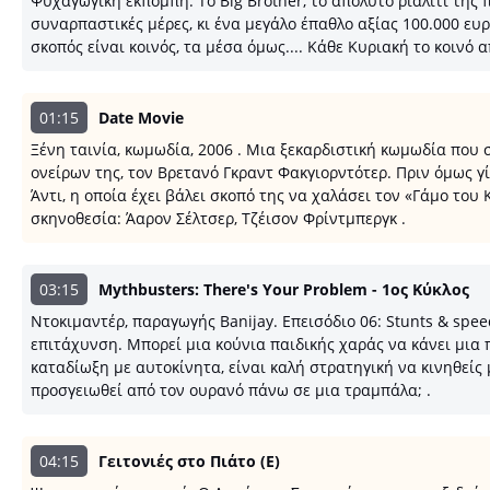
Ψυχαγωγική εκπομπή. Το Big Brother, το απόλυτο ριάλιτι της 
συναρπαστικές μέρες, κι ένα μεγάλο έπαθλο αξίας 100.000 ευ
σκοπός είναι κοινός, τα μέσα όμως.... Κάθε Κυριακή το κοινό 
01:15
Date Movie
Ξένη ταινία, κωμωδία, 2006 . Μια ξεκαρδιστική κωμωδία που σ
ονείρων της, τον Βρετανό Γκραντ Φακγιορντότερ. Πριν όμως γί
Άντι, η οποία έχει βάλει σκοπό της να χαλάσει τον «Γάμο του 
σκηνοθεσία: Άαρον Σέλτσερ, Τζέισον Φρίντμπεργκ .
03:15
Mythbusters: There's Your Problem - 1ος Κύκλος
Ντοκιμαντέρ, παραγωγής Banijay. Επεισόδιο 06: Stunts & spee
επιτάχυνση. Μπορεί μια κούνια παιδικής χαράς να κάνει μια 
καταδίωξη με αυτοκίνητα, είναι καλή στρατηγική να κινηθείς 
προσγειωθεί από τον ουρανό πάνω σε μια τραμπάλα; .
04:15
Γειτονιές στο Πιάτο (Ε)