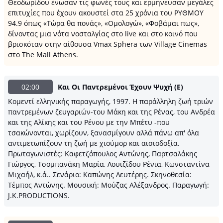
Θεοδωρίδου ένωσαν τις φωνές τους και ερμήνευσαν μεγάλες
επιτυχίες που έχουν ακουστεί στα 25 χρόνια του ΡΥΘΜΟΥ
94.9 όπως «Τώρα θα πονάς», «Ομολογώ», «Φοβάμαι πως»,
δίνοντας μια νότα νοσταλγίας στο live και στο κοινό που
βρισκόταν στην αίθουσα Vmax Sphera των Village Cinemas
στο The Mall Athens.
02:00
Και Οι Παντρεμένοι Έχουν Ψυχή (Ε)
Κομεντί ελληνικής παραγωγής, 1997. Η παράλληλη ζωή τριών
παντρεμένων ζευγαριών-του Μάκη και της Ρένας, του Ανδρέα
και της Αλίκης και του Ρένου με την Μπέτυ -που
τσακώνονται, χωρίζουν, ξανασμίγουν αλλά πάνω απ' όλα
αντιμετωπίζουν τη ζωή με χιούμορ και αισιοδοξία.
Πρωταγωνιστές: Καφετζόπουλος Αντώνης, Παρτσαλάκης
Γιώργος, Τσομπανάκη Μαρία, Λουιζίδου Ρένια, Κωνσταντίνα
Μιχαήλ, κ.ά.. Σενάριο: Καπώνης Λευτέρης. Σκηνοθεσία:
Τέμπος Αντώνης. Μουσική: Μούζας Αλέξανδρος. Παραγωγή:
J.K.PRODUCTIONS.