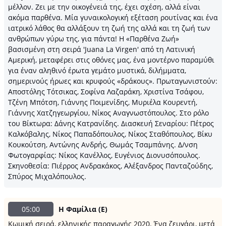
μέλλον. Ζει με την οικογένειά της, έχει σχέση, αλλά είναι
ακόμα παρθένα. Μία γυναικολογική εξέταση ρουτίνας και ένα
ιατρικό λάθος θα αλλάξουν τη ζωή της αλλά και τη ζωή των
ανθρώπων γύρω της, για πάντα! Η «Παρθένα Ζωή»
βασισμένη στη σειρά 'Juana La Virgen' από τη Λατινική
Αμερική, μεταφέρει στις οθόνες μας, ένα μοντέρνο παραμύθι
για έναν αληθινό έρωτα γεμάτο μυστικά, διλήμματα,
σημερινούς ήρωες και κρυφούς «δράκους». Πρωταγωνιστούν:
Αποστόλης Τότσικας, Σοφίνα Λαζαράκη, Χριστίνα Τσάφου,
Τζένη Μπότση, Γιάννης Ποιμενίδης, Μυριέλα Κουρεντή,
Γιάννης Χατζηγεωργίου, Νίκος Αναγνωστόπουλος. Στο ρόλο
του Βίκτωρα: Δάνης Κατρανίδης. Διασκευή Σεναρίου: Πέτρος
Καλκόβαλης, Νίκος Παπαδόπουλος, Νίκος Σταθόπουλος, Βίκυ
Κουκούτση, Αντώνης Ανδρής, Θωμάς Τσαμπάνης. Δ/νση
Φωτογαρφίας: Νίκος Κανέλλος, Ευγένιος Διονυσόπουλος.
Σκηνοθεσία: Πιέρρος Ανδρακάκος, Αλέξανδρος Πανταζούδης,
Σπύρος Μιχαλόπουλος.
05:00
Η Φαμίλια (Ε)
Κωμική σειρά, ελληνικής παραγωγής 2020. Ένα ζευγάρι, μετά