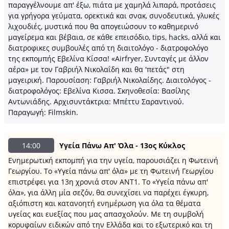
παραγγέλνουμε απ' έξω, πιάτα με χαμηλά λιπαρά, προτάσεις
για γρήγορα γεύματα, ορεκτικά και σνακ, συνοδευτικά, γλυκές
λιχουδιές, μυστικά που θα απογειώσουν το καθημερινό
μαγείρεμα και βέβαια, σε κάθε επεισόδιο, tips, hacks, αλλά και
διατροφικες συμβουλές από τη διαιτολόγο - διατροφολόγο
της εκπομπής Εβελίνα Κίσσα! «Airfryer, Συνταγές με άλλον
αέρα» με τον Γαβριήλ Νικολαΐδη και θα 'πετάς" στη
μαγειρική. Παρουσίαση: Γαβριήλ Νικολαίδης. Διαιτολόγος -
διατροφολόγος: Εβελίνα Κισσα. Σκηνοθεσία: Βασίλης
Αντωνιάδης. Αρχισυντάκτρια: Μπέττυ Σαραντινού.
Παραγωγή: Filmskin.
14:00
Υγεία Πάνω Απ' Όλα - 13ος Κύκλος
Ενημερωτική εκπομπή για την υγεία, παρουσιάζει η Φωτεινή
Γεωργίου. Το «Υγεία πάνω απ' όλα» με τη Φωτεινή Γεωργίου
επιστρέφει για 13η χρονιά στον ΑΝΤ1. Το «Υγεία πάνω απ'
όλα», για άλλη μία σεζόν, θα συνεχίσει να παρέχει έγκυρη,
αξιόπιστη και κατανοητή ενημέρωση για όλα τα θέματα
υγείας και ευεξίας που μας απασχολούν. Με τη συμβολή
κορυφαίων ειδικών από την Ελλάδα και το εξωτερικό και τη