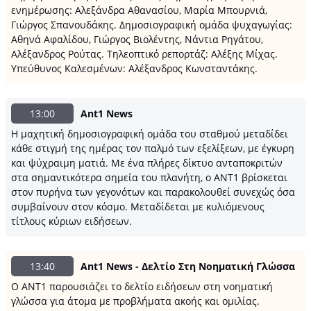
ενημέρωσης: Αλεξάνδρα Αθανασίου, Μαρία Μπουρνιά,
Γιώργος Σπανουδάκης. Δημοσιογραφική ομάδα ψυχαγωγίας:
Αθηνά Αφαλίδου, Γιώργος Βιολέντης, Νάντια Ρηγάτου,
Αλέξανδρος Ρούτας. Τηλεοπτικό ρεπορτάζ: Αλέξης Μίχας.
Υπεύθυνος Καλεσμένων: Αλέξανδρος Κωνσταντάκης.
13:00
Ant1 News
Η μαχητική δημοσιογραφική ομάδα του σταθμού μεταδίδει
κάθε στιγμή της ημέρας τον παλμό των εξελίξεων, με έγκυρη
και ψύχραιμη ματιά. Με ένα πλήρες δίκτυο ανταποκριτών
στα σημαντικότερα σημεία του πλανήτη, ο ΑΝΤ1 βρίσκεται
στον πυρήνα των γεγονότων και παρακολουθεί συνεχώς όσα
συμβαίνουν στον κόσμο. Μεταδίδεται με κυλιόμενους
τίτλους κύριων ειδήσεων.
13:40
Ant1 News - Δελτίο Στη Νοηματική Γλώσσα
Ο ANT1 παρουσιάζει το δελτίο ειδήσεων στη νοηματική
γλώσσα για άτομα με προβλήματα ακοής και ομιλίας.