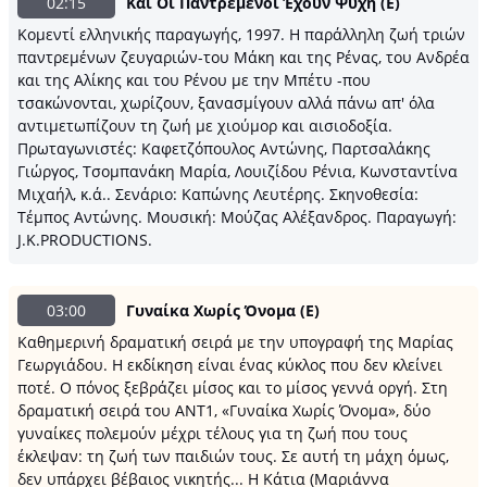
02:15
Και Οι Παντρεμένοι Έχουν Ψυχή (Ε)
Κομεντί ελληνικής παραγωγής, 1997. Η παράλληλη ζωή τριών
παντρεμένων ζευγαριών-του Μάκη και της Ρένας, του Ανδρέα
και της Αλίκης και του Ρένου με την Μπέτυ -που
τσακώνονται, χωρίζουν, ξανασμίγουν αλλά πάνω απ' όλα
αντιμετωπίζουν τη ζωή με χιούμορ και αισιοδοξία.
Πρωταγωνιστές: Καφετζόπουλος Αντώνης, Παρτσαλάκης
Γιώργος, Τσομπανάκη Μαρία, Λουιζίδου Ρένια, Κωνσταντίνα
Μιχαήλ, κ.ά.. Σενάριο: Καπώνης Λευτέρης. Σκηνοθεσία:
Τέμπος Αντώνης. Μουσική: Μούζας Αλέξανδρος. Παραγωγή:
J.K.PRODUCTIONS.
03:00
Γυναίκα Χωρίς Όνομα (Ε)
Καθημερινή δραματική σειρά με την υπογραφή της Μαρίας
Γεωργιάδου. Η εκδίκηση είναι ένας κύκλος που δεν κλείνει
ποτέ. Ο πόνος ξεβράζει μίσος και το μίσος γεννά οργή. Στη
δραματική σειρά του ΑΝΤ1, «Γυναίκα Χωρίς Όνομα», δύο
γυναίκες πολεμούν μέχρι τέλους για τη ζωή που τους
έκλεψαν: τη ζωή των παιδιών τους. Σε αυτή τη μάχη όμως,
δεν υπάρχει βέβαιος νικητής... Η Κάτια (Μαριάννα