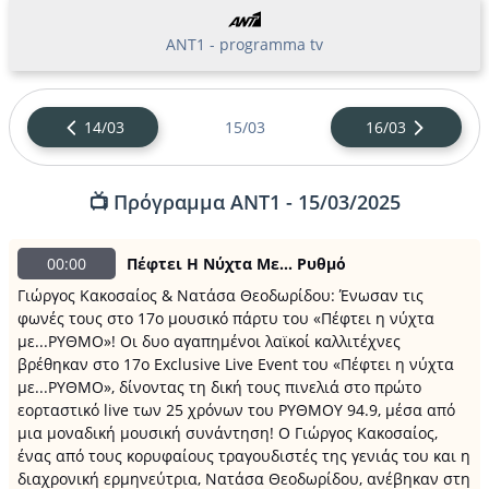
ΑΝΤ1 - programma tv
14/03
15/03
16/03
📺 Πρόγραμμα ΑΝΤ1 - 15/03/2025
00:00
Πέφτει Η Νύχτα Με... Ρυθμό
Γιώργος Κακοσαίος & Νατάσα Θεοδωρίδου: Ένωσαν τις
φωνές τους στο 17ο μουσικό πάρτυ του «Πέφτει η νύχτα
με...ΡΥΘΜΟ»! Οι δυο αγαπημένοι λαϊκοί καλλιτέχνες
βρέθηκαν στο 17ο Exclusive Live Event του «Πέφτει η νύχτα
με...ΡΥΘΜΟ», δίνοντας τη δική τους πινελιά στο πρώτο
εορταστικό live των 25 χρόνων του ΡΥΘΜΟΥ 94.9, μέσα από
μια μοναδική μουσική συνάντηση! Ο Γιώργος Κακοσαίος,
ένας από τους κορυφαίους τραγουδιστές της γενιάς του και η
διαχρονική ερμηνεύτρια, Νατάσα Θεοδωρίδου, ανέβηκαν στη