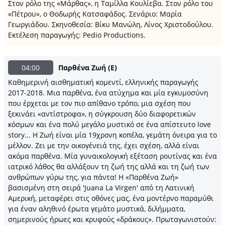
Στον ρόλο της «Μάρθας», η Ταμίλλα Κουλίεβα. Στον ρόλο του
«Πέτρου», ο Θοδωρής Κατσαφάδος. Σενάριο: Μαρία
Γεωργιάδου. Σκηνοθεσία: Βίκυ Μανώλη, Λίνος Χριστοδούλου.
Εκτέλεση παραγωγής: Pedio Productions.
04:00
Παρθένα Ζωή (Ε)
Καθημερινή αισθηματική κομεντί, ελληνικής παραγωγής
2017-2018. Μια παρθένα, ένα ατύχημα και μία εγκυμοσύνη
που έρχεται με τον πιο απίθανο τρόπο, μια σχέση που
ξεκινάει «αντίστροφα», η σύγκρουση δύο διαφορετικών
κόσμων και ένα πολύ μεγάλο μυστικό σε ένα απίστευτο love
story... Η Ζωή είναι μία 19χρονη κοπέλα, γεμάτη όνειρα για το
μέλλον. Ζει με την οικογένειά της, έχει σχέση, αλλά είναι
ακόμα παρθένα. Μία γυναικολογική εξέταση ρουτίνας και ένα
ιατρικό λάθος θα αλλάξουν τη ζωή της αλλά και τη ζωή των
ανθρώπων γύρω της, για πάντα! Η «Παρθένα Ζωή»
βασισμένη στη σειρά 'Juana La Virgen' από τη Λατινική
Αμερική, μεταφέρει στις οθόνες μας, ένα μοντέρνο παραμύθι
για έναν αληθινό έρωτα γεμάτο μυστικά, διλήμματα,
σημερινούς ήρωες και κρυφούς «δράκους». Πρωταγωνιστούν: