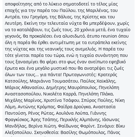
αποφοίτησης από το λύκειο σηματοδοτεί το τέλος μίας
εποχής για την παρέα του Παύλου, της Μαριλένας, του
Αντρέα, του Γρηγόρη, της Βάλιας, της Κρίστης και του
Λευτέρη. Εκείνη την τελευταία νύχτα θα μπερδέψουν, χωρίς
να το καταλάβουν, τις ζωές τους. 20 χρόνια μετά, ένα τυχαίο
γεγονός, θα προκαλέσει ένα αλυσιδωτό, άτυπο reunion όπου
όλη η παρέα θα έρθει αντιμέτωπη με τα ευτράπελα εκείνης
της νύχτας και της νεανικής τους ανεμελιάς. Η παρέα του
τότε γίνεται παρέα του τώρα, ενώ η τυχαία συνάντηση που
τους ξανασμίγει θα φέρει στο φως έναν ανείπωτο εφηβικό
έρωτα και ένα μεγάλο μυστικό που θα ανατρέψει τις ζωές
όλων των τους... για πάντα! Πρωταγωνιστές: Κρατερός
Κατσούλης, Μαριάννα Τουμασάτου, Παύλος Χαϊκάλης,
Μάριος Αθανασίου, Δημήτρης Μαυρόπουλος, Πηνελόπη
Αναστασοπούλου, Νικολέτα Καρρά, Πηνελόπη Πλάκα,
Μιχάλης Μαρίνος, Χριστίνα Τσάφου, Σπύρος Πούλης, Νίκη
Λάμη, Αντώνης Κρόμπας, Φαίδρα Δρούγκα, Αναστασία
Παντούση, Ρένος Ρώτας, Αουλόνα Λούπα, Γιάννης
Φραγκίσκος, Άρης Τσάπης, Περικλής Αλμπάνης, Ιάσωνας
Μανδήλας, Βερίνα Χιώτη, Φαίδωνας Φαρίντ. Σενάριο: Βίκυ
Αλεξοπούλου. Σκηνοθεσία: Βασίλης Θωμόπουλος, Πάνος