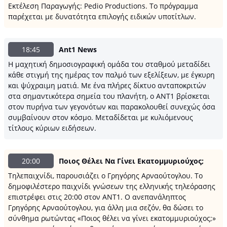
Εκτέλεση Παραγωγής: Pedio Productions. Το πρόγραμμα
παρέχεται με δυνατότητα επιλογής ειδικών υποτίτλων.
18:45
Ant1 News
Η μαχητική δημοσιογραφική ομάδα του σταθμού μεταδίδει
κάθε στιγμή της ημέρας τον παλμό των εξελίξεων, με έγκυρη
και ψύχραιμη ματιά. Με ένα πλήρες δίκτυο ανταποκριτών
στα σημαντικότερα σημεία του πλανήτη, ο ΑΝΤ1 βρίσκεται
στον πυρήνα των γεγονότων και παρακολουθεί συνεχώς όσα
συμβαίνουν στον κόσμο. Μεταδίδεται με κυλιόμενους
τίτλους κύριων ειδήσεων.
20:00
Ποιος Θέλει Να Γίνει Εκατομμυριούχος;
Τηλεπαιχνίδι, παρουσιάζει ο Γρηγόρης Αρναούτογλου. To
δημοφιλέστερο παιχνίδι γνώσεων της ελληνικής τηλεόρασης
επιστρέφει στις 20:00 στον ΑΝΤ1. Ο ανεπανάληπτος
Γρηγόρης Αρναούτογλου, για άλλη μια σεζόν, θα δώσει το
σύνθημα ρωτώντας «Ποιος θέλει να γίνει εκατομμυριούχος;»