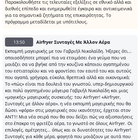
Παρακολουθήστε τις τελευταίες εξελίξεις σε εθνικό αλλά και
διεθνές επίπεδο και ενημερωθείτε έγκαιρα και αντικειμενικά
για τα σημαντικά ζητήματα της επικαιρότητας. Το
πρόγραμμα μεταδίδεται με υπότιτλους.
13:50
Airfryer Συνταγές Με Άλλον Αέρα
Εκπομπή μαγειρικής με τον Γαβριήλ Νικολαΐδη. Ήξερες ότι...
οποιοσδήποτε μπορεί πια να ετοιμάσει ένα γεύμα που να
μοιάζει σα να βγήκε από την κουζίνα κάποιου αγαπημένου
του εστιατορίου και να φροντίσει τον εαυτό του και αυτούς
που αγαπά, γρήγορα, εύκολα, θρεπτικά αλλά και οικονομικά;
Το «πώς» είναι πια δουλειά του γνωστού, υπερ-δημιουργικού
και πολύ αγαπημένου μάγειρα Γαβριήλ Νικολαΐδη και μιας
«μαγικής» μαγειρικής συσκευής: του Airfryer! «Airfryer,
Συνταγές με άλλον αέρα», η νέα εκπομπή μαγειρικής που θα
δώσει «φόρα» στις μαγειρικές σου ικανότητες, έρχεται στον
ΑΝΤ1! Μια νέα σειρά που θα σου δείξει πώς να αξιοποιήσεις
στο έπακρο τη φριτέζα αέρα, το γνωστό σε όλους Airfryer. Οι
επιλογές, αμέτρητες... όπως και οι δυνατότητες του Airfryer!
Συνταγές για κάθε μέρα, φαγητά που μοιάζουν με αυτά που