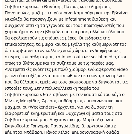
καλύτερα, οι «Weekenders» είναι οι... άνθρωποί σου! Κάθε
Σαββατοκύριακο, ο Θανάσης Πάτρας και ο Δημήτρης
Πανόπουλος, μαζί με τη Δέσποινα Καμπούρη και την Εβελίνα
Νικόλιζα θα προσεγγίζουν με infotainment διάθεση και
σύγχρονη οπτική τα γεγονότα και τους πρωταγωνιστές που
χαρακτήρισαν την εβδομάδα που πέρασε, αλλά και όλα όσα
θα σχολιαστούν τις επόμενες μέρες. Οι ειδήσεις της
επικαιρότητας, τα μικρά και τα μεγάλα της καθημερινότητας,
ό,τι συμβαίνει στον καλλιτεχνικό χώρο, οι ενδιαφέρουσες
στιγμές του αθλητισμού, τα in και out των social media, έτσι
όπως τα βλέπουμε και τα συζητάμε με τις παρέες μας.
Ανατρεπτικές ενότητες με πολύ χιούμορ, ενδιαφέροντα video
με όλα όσα αξίζουν να αποτυπωθούν σε εικόνα, καλεσμένοι
που θα θέλαμε κι εμείς να τους ακούσουμε να διηγούνται τις
ιστορίες τους. Στην πολυσυλλεκτική παρέα του
Σαββατοκύριακου, θα εισβάλλει με τον καυστικό του λόγο ο
Μίλτος Μακρίδης. Άμεσοι, αυθόρμητοι, επικοινωνιακοί και
μάχιμοι, οι «Weekenders» έρχονται για να δώσουν τη
διαφορετική ενημερωτική και ψυχαγωγική ματιά τους στα
Σαββατοκύριακά μας. Αρχισυντάκτης: Μαρία Αχουλιά.
Σκηνοθεσία: Γρηγόρης Παναγιωτίδης. Β. αρχισυντάκτη:
Δήμητρα Ντάβαρη, Πάνος Χελάς. Δημοσιογραφική ομάδα