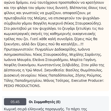
αγώνα δρόμου, ενώ ταυτόχρονα προσπαθούν να κρατήσουν
και την φλόγα του γάμου τους δυνατή. Βλέποντας όλους τους
φίλους και γνωστούς να χωρίζουν, αποφασίζουν, με
πρωτοβουλία της Μαίρης, να επισκεφτούν τον ψυχολόγο-
σύμβουλο γάμου Βαγγέλη Αυγερινό (Νίκος Σταυρακούδης).
Στο ραντεβού με τον ψυχολόγο, το ζευγάρι ξετυλίγει τις πιο
κωμικοτραγικές σκηνές της καθημερινής οικογενειακής
τρέλας που ζει. Γιατί κάθε καλή συνεδρία, ξέρεις πώς θα
ξεκινήσει, αλλά δεν ξέρεις πού θα καταλήξει...!!!
Πρωταγωνιστούν: Πυγμαλίων Δαδακαρίδης, Ιωάννα
Ασημακοπούλου, Νίκος Σταυρακούδης, Μιχάλης Σαράντης,
Ιωάννα Μαυρέα, Ελεάνα Σταυροδήμου, Μαρίτα Γαγάνη,
Νεφέλη Οικονόμου, Κωνσταντίνος Σελβιάδης. Στον ρόλο της
Δέσποινας η Υρώ Μανέ. Σκηνοθεσία: Βασίλης Θωμόπουλος.
Διασκευή σεναρίου: Νίκος Παπαδόπουλος, Ζήσης Ρούμπος,
Τόλης Παπαδημητρίου, Μάνος Τσότρας. Executive Producer:
PEDIO PRODUCTIONS.
05:45
Οι Συμμαθητές (Ε)
Κωμική σειρά ελληνικής παραγωγής. To πάρτι της