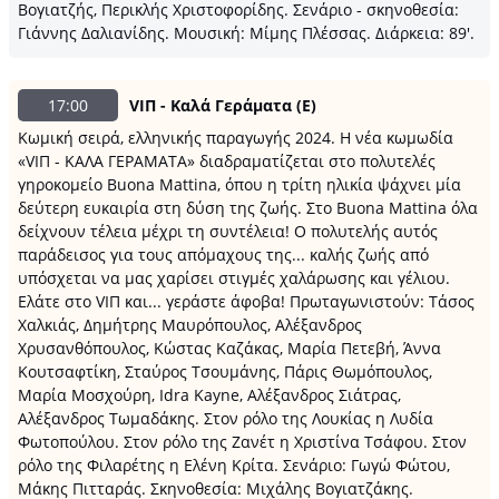
Βογιατζής, Περικλής Χριστοφορίδης. Σενάριο - σκηνοθεσία:
Γιάννης Δαλιανίδης. Μουσική: Μίμης Πλέσσας. Διάρκεια: 89'.
17:00
VΙΠ - Καλά Γεράματα (Ε)
Κωμική σειρά, ελληνικής παραγωγής 2024. Η νέα κωμωδία
«VIΠ - ΚΑΛΑ ΓΕΡΑΜΑΤΑ» διαδραματίζεται στο πολυτελές
γηροκομείο Buona Mattina, όπου η τρίτη ηλικία ψάχνει μία
δεύτερη ευκαιρία στη δύση της ζωής. Στο Buona Mattina όλα
δείχνουν τέλεια μέχρι τη συντέλεια! O πολυτελής αυτός
παράδεισος για τους απόμαχους της... καλής ζωής από
υπόσχεται να μας χαρίσει στιγμές χαλάρωσης και γέλιου.
Ελάτε στο VΙΠ και... γεράστε άφοβα! Πρωταγωνιστούν: Τάσος
Χαλκιάς, Δημήτρης Μαυρόπουλος, Αλέξανδρος
Χρυσανθόπουλος, Κώστας Καζάκας, Μαρία Πετεβή, Άννα
Κουτσαφτίκη, Σταύρος Τσουμάνης, Πάρις Θωμόπουλος,
Μαρία Μοσχούρη, Idra Kayne, Αλέξανδρος Σιάτρας,
Αλέξανδρος Τωμαδάκης. Στον ρόλο της Λουκίας η Λυδία
Φωτοπούλου. Στον ρόλο της Ζανέτ η Χριστίνα Τσάφου. Στον
ρόλο της Φιλαρέτης η Ελένη Κρίτα. Σενάριο: Γωγώ Φώτου,
Μάκης Πιτταράς. Σκηνοθεσία: Μιχάλης Βογιατζάκης.