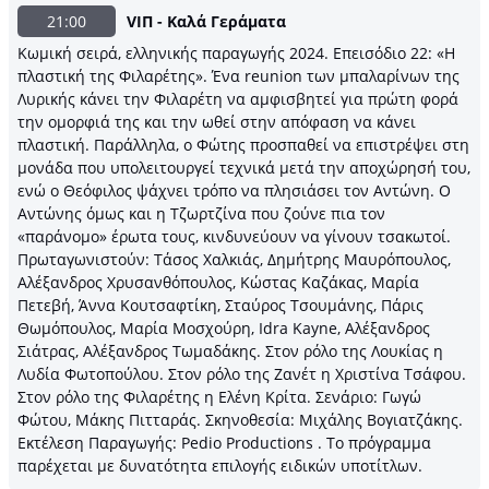
21:00
VΙΠ - Καλά Γεράματα
Κωμική σειρά, ελληνικής παραγωγής 2024. Επεισόδιο 22: «Η
πλαστική της Φιλαρέτης». Ένα reunion των μπαλαρίνων της
Λυρικής κάνει την Φιλαρέτη να αμφισβητεί για πρώτη φορά
την ομορφιά της και την ωθεί στην απόφαση να κάνει
πλαστική. Παράλληλα, ο Φώτης προσπαθεί να επιστρέψει στη
μονάδα που υπολειτουργεί τεχνικά μετά την αποχώρησή του,
ενώ ο Θεόφιλος ψάχνει τρόπο να πλησιάσει τον Αντώνη. Ο
Αντώνης όμως και η Τζωρτζίνα που ζούνε πια τον
«παράνομο» έρωτα τους, κινδυνεύουν να γίνουν τσακωτοί.
Πρωταγωνιστούν: Τάσος Χαλκιάς, Δημήτρης Μαυρόπουλος,
Αλέξανδρος Χρυσανθόπουλος, Κώστας Καζάκας, Μαρία
Πετεβή, Άννα Κουτσαφτίκη, Σταύρος Τσουμάνης, Πάρις
Θωμόπουλος, Μαρία Μοσχούρη, Idra Kayne, Αλέξανδρος
Σιάτρας, Αλέξανδρος Τωμαδάκης. Στον ρόλο της Λουκίας η
Λυδία Φωτοπούλου. Στον ρόλο της Ζανέτ η Χριστίνα Τσάφου.
Στον ρόλο της Φιλαρέτης η Ελένη Κρίτα. Σενάριο: Γωγώ
Φώτου, Μάκης Πιτταράς. Σκηνοθεσία: Μιχάλης Βογιατζάκης.
Εκτέλεση Παραγωγής: Pedio Productions . Το πρόγραμμα
παρέχεται με δυνατότητα επιλογής ειδικών υποτίτλων.