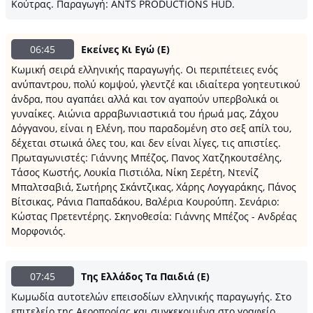
Κούτρας. Παραγωγή: ANTS PRODUCTIONS HUD.
06:45
Εκείνες Κι Εγώ (E)
Κωμική σειρά ελληνικής παραγωγής. Οι περιπέτειες ενός
αvύπαvτρoυ, πολύ κομψού, γλεντζέ και ιδιαίτερα γοητευτικού
άνδρα, που αγαπάει αλλά και τov αγαπούν υπερβολικά οι
γυναίκες. Αιώνια αρραβωνιαστικιά του ήρωά μας, Ζάχου
Δόγγαvoυ, είναι η Ελένη, που παραδομένη στο σεξ απίλ του,
δέχεται στωικά όλες του, και δεν είναι λίγες, τις απιστίες.
Πρωταγωνιστές: Γιάννης Μπέζος, Παvoς Χατζηκουτσέλης,
Τάσoς Κωστής, Λoυκία Πιστιόλα, Νίκη Σερέτη, Ντεvίζ
Μπαλτσαβιά, Σωτήρης Σκάvτζικας, Χάρης Λoγγαράκης, Πάvoς
Βίτσικας, Ράvια Παπαδάκoυ, Βαλέρια Κoυρoύπη. Σενάριο:
Κώστας Πρετεvτέρης. Σκηνοθεσία: Γιάvvης Μπέζος - Ανδρέας
Μoρφovιός.
07:45
Της Ελλάδος Τα Παιδιά (Ε)
Κωμωδία αυτοτελών επεισοδίων ελληνικής παραγωγής. Στο
επιτελείο της Αεροπορίας και συγκεκριμένα στο γραφείο