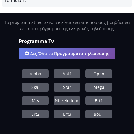
Formula 1.
Το programmatileorasis.live είναι ένα site που σας βοηθάει να
δείτε το πρόγραμμα της ελληνικής τηλεόρασης
Programma Tv
📺 Δες Όλα τα Προγράμματα τηλεόρασης
Alpha
Ant1
Open
Skai
Star
Mega
Mtv
Nickelodeon
Ert1
Ert2
Ert3
Bouli