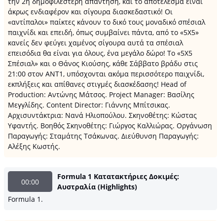
την 2η δημοφιλέστερη απάντηση, και το αποτέλεσμα είναι
άκρως ενδιαφέρον και σίγουρα διασκεδαστικό! Οι
«αντίπαλοι» παίκτες κάνουν το δικό τους μοναδικό σπέσιαλ
παιχνίδι και επειδή, όπως συμβαίνει πάντα, από το «5Χ5»
κανείς δεν φεύγει χαμένος σίγουρα αυτά τα σπέσιαλ
επεισόδια θα είναι για όλους, ένα μεγάλο δώρο! Το «5X5
Σπέσιαλ» και ο Θάνος Κιούσης, κάθε Σάββατο βράδυ στις
21:00 στον ΑΝΤ1, υπόσχονται ακόμα περισσότερο παιχνίδι,
εκπλήξεις και απίθανες στιγμές διασκέδασης! Head of
Production: Αντώνης Μάτσος. Project Manager: Βασίλης
Μεγγλίδης. Content Director: Γιάννης Μπίτσικας.
Αρχισυντάκτρια: Νανά Ηλιοπούλου. Σκηνοθέτης: Κώστας
Υφαντής. Βοηθός Σκηνοθέτης: Γιώργος Καλλιώρας. Οργάνωση
Παραγωγής: Σταμάτης Τσάκωνας. Διεύθυνση Παραγωγής:
Αλέξης Κωστής.
Formula 1 Κατατακτήριες Δοκιμές:
00:00
Αυστραλία (Highlights)
Formula 1.