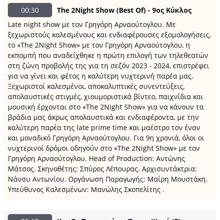
00:30
The 2Night Show (Best Of) - 9ος Κύκλος
Late night show με τον Γρηγόρη Αρναούτογλου. Με
ξεχωριστούς καλεσμένους και ενδιαφέρουσες εξομολογήσεις,
το «The 2Night Show» με τον Γρηγόρη Αρναούτογλου, η
εκπομπή που αναδείχθηκε η πρώτη επιλογή των τηλεθεατών
στη ζώνη προβολής της για τη σεζόν 2023 - 2024, επιστρέφει
για να γίνει και φέτος η καλύτερη νυχτερινή παρέα μας.
Ξεχωριστοί καλεσμένοι, αποκαλυπτικές συνεντεύξεις,
απολαυστικές στιγμές, χιουμοριστικά βίντεο, παιχνίδια και
μουσική έρχονται στο «The 2Night Show» για να κάνουν τα
βράδια μας άκρως απολαυστικά και ενδιαφέροντα, με την
καλύτερη παρέα της late prime time και μαέστρο τον έναν
και μοναδικό Γρηγόρη Αρναούτογλου. Για 9η χρονιά, όλοι οι
νυχτερινοί δρόμοι οδηγούν στο «The 2Νight Show» με τον
Γρηγόρη Αρναούτογλου. Head of Production: Αντώνης
Μάτσος. Σκηνοθέτης: Σπύρος Λέπουρας. Αρχισυντάκτρια:
Νάνσυ Αντωνίου. Οργάνωση Παραγωγής: Μαίρη Μουστάκη.
Υπεύθυνος Καλεσμένων: Μανώλης Σκοπελίτης .