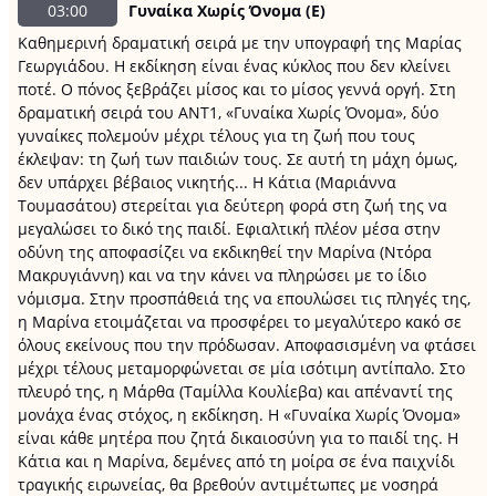
03:00
Γυναίκα Χωρίς Όνομα (Ε)
Καθημερινή δραματική σειρά με την υπογραφή της Μαρίας
Γεωργιάδου. Η εκδίκηση είναι ένας κύκλος που δεν κλείνει
ποτέ. Ο πόνος ξεβράζει μίσος και το μίσος γεννά οργή. Στη
δραματική σειρά του ΑΝΤ1, «Γυναίκα Χωρίς Όνομα», δύο
γυναίκες πολεμούν μέχρι τέλους για τη ζωή που τους
έκλεψαν: τη ζωή των παιδιών τους. Σε αυτή τη μάχη όμως,
δεν υπάρχει βέβαιος νικητής... Η Κάτια (Μαριάννα
Τουμασάτου) στερείται για δεύτερη φορά στη ζωή της να
μεγαλώσει το δικό της παιδί. Εφιαλτική πλέον μέσα στην
οδύνη της αποφασίζει να εκδικηθεί την Μαρίνα (Ντόρα
Μακρυγιάννη) και να την κάνει να πληρώσει με το ίδιο
νόμισμα. Στην προσπάθειά της να επουλώσει τις πληγές της,
η Μαρίνα ετοιμάζεται να προσφέρει το μεγαλύτερο κακό σε
όλους εκείνους που την πρόδωσαν. Αποφασισμένη να φτάσει
μέχρι τέλους μεταμορφώνεται σε μία ισότιμη αντίπαλο. Στο
πλευρό της, η Μάρθα (Ταμίλλα Κουλίεβα) και απέναντί της
μονάχα ένας στόχος, η εκδίκηση. Η «Γυναίκα Χωρίς Όνομα»
είναι κάθε μητέρα που ζητά δικαιοσύνη για το παιδί της. Η
Κάτια και η Μαρίνα, δεμένες από τη μοίρα σε ένα παιχνίδι
τραγικής ειρωνείας, θα βρεθούν αντιμέτωπες με νοσηρά