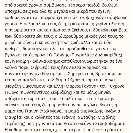
από αρκετά χρόνια συμβίωσης, τέσσερα παιδιά, δουλειά,
υποχρεώσεις και όλα τα μεγάλα και μικρά που έχει η
καθημερινότητα, αποφασίζει να πάει σε ψυχολόγο-σύμβουλο
γάμου. Η σεξουαλική τους ζωή, η κούραση, η γκρίνια Εκείνης,
η ανωριμότητα και τα παράπονα Εκείνου, η δύσκολη εφηβεία
των δύο κοριτσιών τους, ο ιδιόρρυθμος μικρός γιος τους, το
μωρό, οι φίλοι, η κοινωνική τους ζωή, αλλά και οι δύο
πεθερές, δημιουργούν όλες τις προϋποθέσεις για να τους
βγάλουν εκτός ορίων! O Γιάννης (Πυγμαλίων Δαδακαρίδης)
και η Μαίρη (Ιωάννα Ασημακοπούλου) γνωρίστηκαν σε ένα
λούνα-παρκ. Ο έρωτάς τους ήταν κεραυνοβόλος και
παντρεύτηκαν σχεδόν αμέσως. Σήμερα, τους βρίσκουμε με
τέσσερα παιδιά πια, τα δίδυμα 16χρονα κορίτσια, Άννα
(Νεφέλη Οικονόμου) και Έλλη (Μαρίτα Γαγάνη), τον 10χρονο
Γιώργο (Κωνσταντίνος Σελβιάδης) και το μόλις μηνών
αβάφτιστο κοριτσάκι τους. Το αλάτι και το πιπέρι στην
οικογενειακή τους ζωή προσθέτουν σε μεγάλες δόσεις, η
μαμά του Γιάννη (Υρώ Μανέ), η μαμά της Μαίρης (Ιωάννα
Μαυρέα) και ο κολλητός του Γιάννη, ο Στάθης (Μιχάλης
Σαράντης) με τη γυναίκα του Λίτσα (Ελεάννα Στραβοδήμου).
Η καθημερινότητά τους έχει μετατραπεί σε έναν τεράστιο