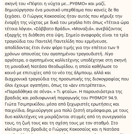
σκηνή του «Πέφτει η νύχτα με...ΡΥΘΜΟ» και μαζί,
δημιούργησαν ένα μουσικό υπερθέαμα που κανείς δε θα
ξεχάσει. Ο Γιώργος Κακοσαίος ήταν αυτός που κήρυξε την
έναρξη της νύχτας με δικά του μεγάλα hits όπως «Τέτοια ώρα
τέτοια λόγια», «Σάββατο Βράδυ», «Μοναξιά», ανεβάζοντας
εξαρχής τη διάθεση στα ύψη. Σημείο αναφοράς είναι τα τρία
τραγούδια του Παντελή Παντελίδη που ερμήνευσε,
αποδίδοντας έτσι έναν φόρο τιμής για την επέτειο των 9
χρόνων απουσίας του αγαπημένου τραγουδιστή. Λίγο
αργότερα, ο αγαπημένος καλλιτέχνης υποδέχτηκε στη σκηνή
τη μοναδική Νατάσα Θεοδωρίδου, η οποία καθήλωσε το
κοινό με επιτυχίες από το νέο της άλμπουμ, αλλά και
διαχρονικά τραγούδια της προσωπικής της δισκογραφίας που
όλοι έχουμε αγαπήσει, όπως τα «Δεν επιτρέπεται»,
«Παραδόθηκα σε σένα», « Τι φταίω». Η παρουσιάστρια της
βραδιάς και ραδιοφωνική παραγωγός του ΡΥΘΜΟΥ 94.9,
Γιώτα Τσιμπρικίδου, μέσα από ξεχωριστές ερωτήσεις και
παιχνίδια, δημιούργησε μια πολύ ζεστή ατμόσφαιρα, με τους
δυο καλλιτέχνες να μοιράζονται στιγμές από τη συνεργασία
τους, τη ζωή τους και τη σχέση τους με τον σταθμό. Στο
κλείσιμο της βραδιάς ο Γιώργος Κακοσαίος και η Νατάσα