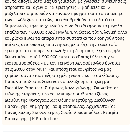
και τα απογεύματά μας θα γεμίσουν με γνώσεις, συγκινήσεις,
απρόοπτα και αγωνία. 15 ερωτήσεις, 3 βοήθειες και 2
μαξιλαράκια μπορούν να κάνουν πραγματικότητα τα όνειρα
των φιλόδοξων παικτών, που θα βρεθούν στο πλατό του
δημοφιλούς τηλεπαιχνιδιού για να διεκδικήσουν το μεγάλο
έπαθλο των 100.000 ευρώ! Μνήμη, γνώσεις, τύχη, λογική αλλά
και ρίσκο είναι τα απαραίτητα συστατικά που οδηγούν τους
παίκτες στις σωστές απαντήσεις με στόχο την τελευταία
ερώτηση που μπορεί να αλλάξει τη ζωή τους. Έχοντας ήδη
δώσει πάνω από 1.500.000 ευρώ το «Ποιος θέλει να γίνει
εκατομμυριούχος;» με τον Γρηγόρη Αρναούτογλου έρχεται
στις 20:00 στον ΑΝΤ1 και υπόσχεται και φέτος να μας
χαρίσει συναρπαστικές στιγμές γνώσης και διασκέδασης.
Πάμε να παίξουμε ξανά και να αλλάξουμε τη ζωή μας!
Executive Producer: Στέφανος Καλλιγιάννης. Σκηνοθεσία:
Γιάννης Μαράκης. Project Manager: Ανδρέας Τζίφας.
Διευθυντής Φωτογραφίας: Θέμης Μερτύρης. Διεύθυνση
Παραγωγής: Δημήτρης Γραμματόπουλος. Αρχισυνταξία:
Πάνος Χάλας. Σκηνογράφος: Σοφία Δροσοπούλου. Εταιρία
Παραγωγής: J.K Productions.