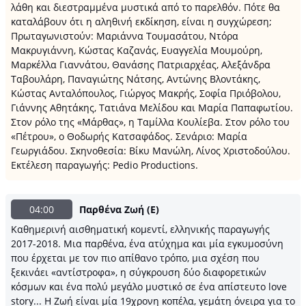
λάθη και διεστραμμένα μυστικά από το παρελθόν. Πότε θα
καταλάβουν ότι η αληθινή εκδίκηση, είναι η συγχώρεση;
Πρωταγωνιστούν: Μαριάννα Τουμασάτου, Ντόρα
Μακρυγιάννη, Κώστας Καζανάς, Ευαγγελία Μουμούρη,
Μαρκέλλα Γιαννάτου, Θανάσης Πατριαρχέας, Αλεξάνδρα
Ταβουλάρη, Παναγιώτης Νάτσης, Αντώνης Βλοντάκης,
Κώστας Ανταλόπουλος, Γιώργος Μακρής, Σοφία Πριόβολου,
Γιάννης Αθητάκης, Τατιάνα Μελίδου και Μαρία Παπαφωτίου.
Στον ρόλο της «Μάρθας», η Ταμίλλα Κουλίεβα. Στον ρόλο του
«Πέτρου», ο Θοδωρής Κατσαφάδος. Σενάριο: Μαρία
Γεωργιάδου. Σκηνοθεσία: Βίκυ Μανώλη, Λίνος Χριστοδούλου.
Εκτέλεση παραγωγής: Pedio Productions.
04:00
Παρθένα Ζωή (Ε)
Καθημερινή αισθηματική κομεντί, ελληνικής παραγωγής
2017-2018. Μια παρθένα, ένα ατύχημα και μία εγκυμοσύνη
που έρχεται με τον πιο απίθανο τρόπο, μια σχέση που
ξεκινάει «αντίστροφα», η σύγκρουση δύο διαφορετικών
κόσμων και ένα πολύ μεγάλο μυστικό σε ένα απίστευτο love
story... Η Ζωή είναι μία 19χρονη κοπέλα, γεμάτη όνειρα για το