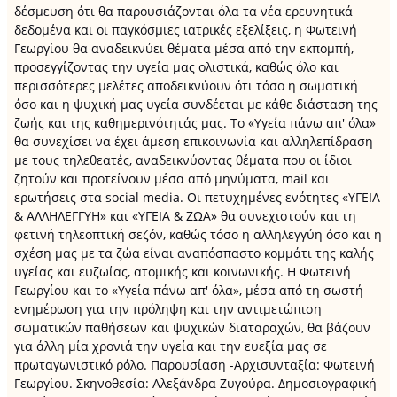
δέσμευση ότι θα παρουσιάζονται όλα τα νέα ερευνητικά
δεδομένα και οι παγκόσμιες ιατρικές εξελίξεις, η Φωτεινή
Γεωργίου θα αναδεικνύει θέματα μέσα από την εκπομπή,
προσεγγίζοντας την υγεία μας ολιστικά, καθώς όλο και
περισσότερες μελέτες αποδεικνύουν ότι τόσο η σωματική
όσο και η ψυχική μας υγεία συνδέεται με κάθε διάσταση της
ζωής και της καθημερινότητάς μας. Το «Υγεία πάνω απ' όλα»
θα συνεχίσει να έχει άμεση επικοινωνία και αλληλεπίδραση
με τους τηλεθεατές, αναδεικνύοντας θέματα που οι ίδιοι
ζητούν και προτείνουν μέσα από μηνύματα, mail και
ερωτήσεις στα social media. Οι πετυχημένες ενότητες «ΥΓΕΙΑ
& ΑΛΛΗΛΕΓΓΥΗ» και «ΥΓΕΙΑ & ΖΩΑ» θα συνεχιστούν και τη
φετινή τηλεοπτική σεζόν, καθώς τόσο η αλληλεγγύη όσο και η
σχέση μας με τα ζώα είναι αναπόσπαστο κομμάτι της καλής
υγείας και ευζωίας, ατομικής και κοινωνικής. Η Φωτεινή
Γεωργίου και το «Υγεία πάνω απ' όλα», μέσα από τη σωστή
ενημέρωση για την πρόληψη και την αντιμετώπιση
σωματικών παθήσεων και ψυχικών διαταραχών, θα βάζουν
για άλλη μία χρονιά την υγεία και την ευεξία μας σε
πρωταγωνιστικό ρόλο. Παρουσίαση -Αρχισυνταξία: Φωτεινή
Γεωργίου. Σκηνοθεσία: Αλεξάνδρα Ζυγούρα. Δημοσιογραφική