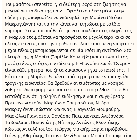
Τουμασάτου) στερείται για δεύτερη φορά στη ζωή της να
μεγαλώσει το δικό της παιδί. Εφιαλτική πλέον μέσα στην
οδύνη της αποφασίζει να εκδικηθεί την Μαρίνα (Ντόρα
Μακρυγιάννη) και να την κάνει να πληρώσει με το ίδιο
νόμισμα. Στην προσπάθειά της να επουλώσει τις πληγές της,
η Μαρίνα ετοιμάζεται να προσφέρει το μεγαλύτερο κακό σε
όλους εκείνους που την πρόδωσαν. Αποφασισμένη να φτάσει
μέχρι τέλους μεταμορφώνεται σε μία ισότιμη αντίπαλο. Στο
πλευρό της, η Μάρθα (Ταμίλλα Κουλίεβα) και απέναντί της
μονάχα ένας στόχος, η εκδίκηση. Η «Γυναίκα Χωρίς Όνομα»
είναι κάθε μητέρα που ζητά δικαιοσύνη για το παιδί της. Η
Κάτια και η Μαρίνα, δεμένες από τη μοίρα σε ένα παιχνίδι
τραγικής ειρωνείας, θα βρεθούν αντιμέτωπες με νοσηρά
λάθη και διεστραμμένα μυστικά από το παρελθόν. Πότε θα
καταλάβουν ότι η αληθινή εκδίκηση, είναι η συγχώρεση;
Πρωταγωνιστούν: Μαριάννα Τουμασάτου, Ντόρα
Μακρυγιάννη, Κώστας Καζανάς, Ευαγγελία Μουμούρη,
Μαρκέλλα Γιαννάτου, Θανάσης Πατριαρχέας, Αλεξάνδρα
Ταβουλάρη, Παναγιώτης Νάτσης, Αντώνης Βλοντάκης,
Κώστας Ανταλόπουλος, Γιώργος Μακρής, Σοφία Πριόβολου,
Γιάννης Αθητάκης, Τατιάνα Μελίδου και Μαρία Παπαφωτίου.