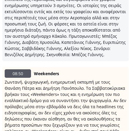
ενημέρωσης υπηρετούν 3 σμηνίτες. Οι ιστορίες της σειράς
εκτυλίσσονται εντός και εκτός του γραφείου και αναφέρονται
στις περιπέτειές τους μέσα στην Αεροπορία αλλά και στην
προσωπική τους ζωή. Οι φάρσες και τα αστεία είναι στην
ημερήσια διάταξη, πάντα όμως η τάξη αποκαθίσταται από
τον αυστηρό σμήναρχο Κάκαλο. Πρωταγωνιστές: Μπέζος
Γιάννης, Διαβάτη Χρυσούλα, Καπετάνιος Γιάννης, Ευριπιώτης
Κώστας, Σαββιδάκης Γιάννης, Αλεξίου Νίκος. Σενάριο:
Βενιζέλος Δημήτρης. Σκηνοθεσία: Μπέζος Γιάννης.
08:50
Weekenders
Ζωντανή, ψυχαγωγική, ενημερωτική εκπομπή με τους
Θανάση Πάτρα και Δημήτρη Πανόπουλο. Τα Σαββατοκύριακα
βρήκαν τους «Weekenders» τους και η ενημέρωση τον πιο
εναλλακτικό δρόμο για να συναντήσει την ψυχαγωγία. Αν δεν
πρόλαβες μέσα στην εβδομάδα να δεις όλα τα headlines της
ειδησεογραφίας, αν δεν είχες χρόνο να ακούσεις όλες τις
δηλώσεις που έκαναν αίσθηση, αν θες να ακολουθήσεις τα
βήματα προσώπων που ξεχωρίζουν για να τους γνωρίσεις