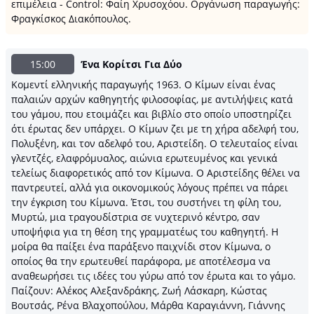
επιμέλεια - Control: Φαίη Χρυσοχόου. Οργάνωση παραγωγής:
Φραγκίσκος Διακόπουλος.
15:00
Ένα Κορίτσι Για Δύο
Κομεντί ελληνικής παραγωγής 1963. Ο Κίμων είναι ένας
παλαιών αρχών καθηγητής φιλοσοφίας, με αντιλήψεις κατά
του γάμου, που ετοιμάζει και βιβλίο στο οποίο υποστηρίζει
ότι έρωτας δεν υπάρχει. Ο Κίμων ζει με τη χήρα αδελφή του,
Πολυξένη, και τον αδελφό του, Αριστείδη. Ο τελευταίος είναι
γλεντζές, ελαφρόμυαλος, αιώνια ερωτευμένος και γενικά
τελείως διαφορετικός από τον Κίμωνα. Ο Αριστείδης θέλει να
παντρευτεί, αλλά για οικονομικούς λόγους πρέπει να πάρει
την έγκριση του Κίμωνα. Έτσι, του συστήνει τη φίλη του,
Μυρτώ, μια τραγουδίστρια σε νυχτερινό κέντρο, σαν
υποψήφια για τη θέση της γραμματέως του καθηγητή. Η
μοίρα θα παίξει ένα παράξενο παιχνίδι στον Κίμωνα, ο
οποίος θα την ερωτευθεί παράφορα, με αποτέλεσμα να
αναθεωρήσει τις ιδέες του γύρω από τον έρωτα και το γάμο.
Παίζουν: Αλέκος Αλεξανδράκης, Ζωή Λάσκαρη, Κώστας
Βουτσάς, Ρένα Βλαχοπούλου, Μάρθα Καραγιάννη, Γιάννης