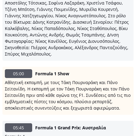
Αποστόλης Τότσικας, Σοφίνα Λαζαράκη, Χριστίνα Τσάφου,
Τζένη Μπότση, Γιάννης Ποιμενίδης, Μυριέλα Κουρεντή,
Γιάννης Χατζηγεωργίου, Νίκος Αναγνωστόπουλος. Στο ρόλο
του Βίκτωρα: Δάνης Κατρανίδης. Διασκευή Σεναρίου: Πέτρος
Καλκόβαλης, Νίκος Παπαδόπουλος, Νίκος Σταθόπουλος, Βίκυ
Κουκούτση, Αντώνης Ανδρής, Θωμάς Τσαμπάνης. Δ/νση
Φωτογαρφίας: Νίκος Κανέλλος, Ευγένιος Διονυσόπουλος.
Σκηνοθεσία: Πιέρρος Ανδρακάκος, Αλέξανδρος Πανταζούδης,
Σπύρος Μιχαλόπουλος.
05:00
Formula 1 Show
Αθλητική εκπομπή, με τους Τάκη Πουρναράκη και Πάνο
Σεϊτανίδη. Η εκπομπή με τον Τάκη Πουρναράκη και τον Πάνο
Σεϊτανίδη πριν από κάθε αγώνα της F1. Συνδέσεις από τις πιο
εμβληματικές πίστες του κόσμου, πλούσιο ρεπορτάζ,
αποκλειστικές συνεντεύξεις και ξεχωριστά αφιερώματα.
05:45
Formula 1 Grand Prix: Αυστραλία