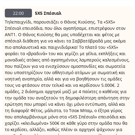
22:00
5X5 Σπέσιαλ
Τηλεπαιχνίδι, παρουσιάζει ο Θάνος Κιούσης. Τα «5Χ5»
Σπέσιαλ επεισόδια, που όλοι αγαπήσαμε, επιστρέφουν στον
ΑΝΤ1. Ο Θάνος Κιούσης θα μας υποδέχεται και φέτος με
σπέσιαλ διάθεση για να κάνει τα Σαββατόβραδά μας ακόμα
πιο απολαυστικά και παιχνιδιάρικα! Το πλατό του «5X5»
φοράει τα «βραδινά» του και γεμίζει με γέλια, εκπλήξεις και
μοναδικές ατάκες από αγαπημένους λαμπερούς καλεσμένους,
που παίζουν για να ενισχύσουν ομοσπονδίες και σωματεία
που υποστηρίζουν τον αθλητισμό ατόμων με σωματική και
νοητική αναπηρία, αλλά και για να βοηθήσουν τις ομάδες
τους να φτάσουν στον τελικό και να κερδίσουν 5.000€. 2
ομάδες, 2 διάσημοι αρχηγοί μαζί με 4 παίκτες ο καθένας για
την ομάδα του αναζητούν τη δημοφιλέστερη απάντηση στην
ερώτηση που μπορεί να κάνει όχι μόνο εντύπωση, αλλά και
τη διαφορά! Φέτος, μάλιστα, το Τσακ Μπαμ, ο έξτρα γύρος
που απολαμβάνουμε μόνο στα «5X5 Σπέσιαλ» επεισόδια και
χαρίζει «κλειδωμένα» 500€ σε κάθε γύρο στην ομάδα που θα
το κερδίσει, αλλάζει, καθώς πλέον οι αρχηγοί ψάχνουν για