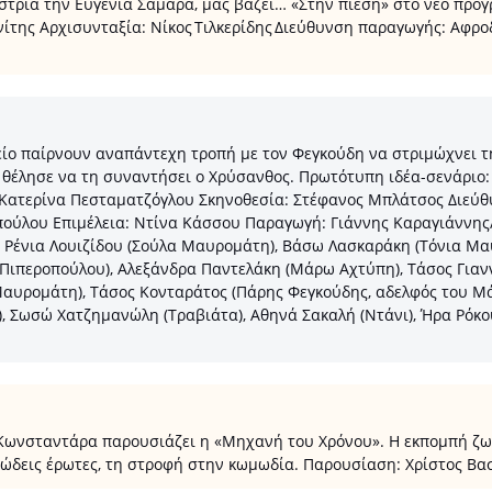
τρια την Ευγενία Σαμαρά, μας βάζει… «Στην πίεση» στο νέο πρόγ
ίτης Αρχισυνταξία: Νίκος Τιλκερίδης Διεύθυνση παραγωγής: Αφροδ
ίο παίρνουν αναπάντεχη τροπή με τον Φεγκούδη να στριμώχνει τη
 θέλησε να τη συναντήσει ο Χρύσανθος. Πρωτότυπη ιδέα-σενάριο:
Κατερίνα Πεσταματζόγλου Σκηνοθεσία: Στέφανος Μπλάτσος Διεύθυ
ούλου Επιμέλεια: Ντίνα Κάσσου Παραγωγή: Γιάννης Καραγιάννης/J
, Ρένια Λουιζίδου (Σούλα Μαυρομάτη), Βάσω Λασκαράκη (Τόνια Μα
 Πιπεροπούλου), Αλεξάνδρα Παντελάκη (Μάρω Αχτύπη), Τάσος Γιαν
Μαυρομάτη), Τάσος Κονταράτος (Πάρης Φεγκούδης, αδελφός του Μ
, Σωσώ Χατζημανώλη (Τραβιάτα), Αθηνά Σακαλή (Ντάνι), Ήρα Ρόκο
νσταντάρα παρουσιάζει η «Μηχανή του Χρόνου». Η εκπομπή ζωντ
χώδεις έρωτες, τη στροφή στην κωμωδία. Παρουσίαση: Χρίστος Βα