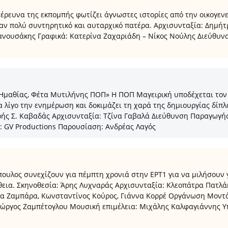
έρευνα της εκπομπής φωτίζει άγνωστες ιστορίες από την οικογενε
ναν πολύ συντηρητικό και αυταρχικό πατέρα. Αρχισυνταξία: Δημή
ουσάκης Γραφικά: Κατερίνα Ζαχαριάδη – Νίκος Νούλης Διεύθυνσ
 Ημαθίας, Φέτα Μυτιλήνης ΠΟΠ» Η ΠΟΠ Μαγειρική υποδέχεται τον
α λίγο την ενημέρωση και δοκιμάζει τη χαρά της δημιουργίας δίπ
ής Σ. Καβαδάς Αρχισυνταξία: Τζίνα Γαβαλά Διεύθυνση Παραγωγή
 GV Productions Παρουσίαση: Ανδρέας Λαγός
λος συνεχίζουν για πέμπτη χρονιά στην ΕΡΤ1 για να μιλήσουν γ
ήθεια. Σκηνοθεσία: Άρης Λυχναράς Αρχισυνταξία: Κλεοπάτρα Πατλ
α Ζαμπάρα, Κωνσταντίνος Κούρος, Γιάννα Κορρέ Οργάνωση Μοντάζ
 Γιώργος Ζαμπέτογλου Μουσική επιμέλεια: Μιχάλης Καλφαγιάννης