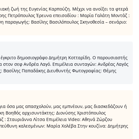
ιακή ζωή της Ευγενίας Καρπούζη. Μέχρι να ανοίξει τα φτερά
τρης Πετρόπουλος Έρευνα επεισοδίου : Μαρία Γαλάτη Μοντάζ :
η παραγωγής: Βασίλης Βασιλόπουλος Σκηνοθεσία – σενάριο:
 έγκριτο δημοσιογράφο Δημήτρη Κοτταρίδη. Ο παρουσιαστής
λα στον σεφ Ανδρέα Λαγό. Eπιμέλεια συνταγών: Ανδρέας Λαγός
ς: Βασίλης Παπαδάκης Διευθυντής Φωτογραφίας: Θέμης
ια όσα μας απασχολούν, μας εμπνέουν, μας διασκεδάζουν ή
άκη Βοηθός αρχισυντάκτης: Διονύσης Χριστόπουλος
 : Σταυριάννα Λίτσα Επιμέλεια Video: Αθηνά Ζώρζου
 Υπεύθυνη καλεσμένων: Μαρία Χολέβα Στην κουζίνα: Δημήτρης