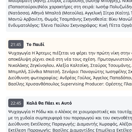
Μαυρομάτη (Αγνή), Σπύρος Σταμούλης (Ιωσήφ Μπόγρης), Νίκος 
(Παπασταύρου)Νέοι χαρακτήρες στη σειρά: Ιωσήφ Πολυζωίδης 
(Νατάσσα), Αθηνά Μπαλτά (Ματούλα), Αγγελική Σίτρα (Καίτη),
Μαντώ Αρβανίτη, Θωμάς Τσαμπάνης Σκηνοθεσία: Βίκυ Μανώλη
Ενδυματολόγος: Έλενα Παύλου Σκηνογράφος: Κική Πίττα Ορ
21:45
Το Παιδί
Ψυχαγωγία Η Άρτεμις πιέζεται να φέρει την πρώτη νίκη στην 
αποκάλυψη ρίχνει σκιά στη νέα τους σχέση. Πρωταγωνιστούν
Νικολάκης Ζεγκίνογλου, Αλεξία Καλτσίκη, Σταύρος Τσουμάνης
Μπιμπλή, Σύνθια Μπατσή. Σενάριο: Παναγιώτης Ιωσηφέλης Σ
Διεύθυνση φωτογραφίας: Ανδρέας Γούλος, Άγγελος Παπαδόπου
Βασίλης Χρυσανθόπουλος Supervising Producer: Ορέστης Πλ
22:45
Καλά θα Πάει κι Αυτό
Ψυχαγωγία Η Ρόδω και ο Αλέκος σε χιουμοριστικές και ταυτό
με τη χυδαία συμπεριφορά του παραγωγού και του σκηνοθέτη
Διεύθυνση Εκτέλεσης Παραγωγής: Διαμαντής Χωραφάς, Αλέξα
Εκτέλεση Παραγωγής: Βασίλης Διαμαντίδης Επιμέλεια Εκτέλεσ