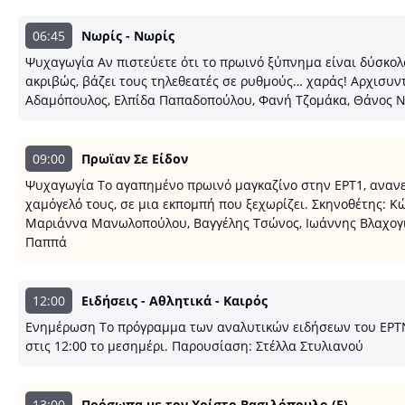
06:45
Νωρίς - Νωρίς
Ψυχαγωγία Αν πιστεύετε ότι το πρωινό ξύπνημα είναι δύσκολ
ακριβώς, βάζει τους τηλεθεατές σε ρυθμούς… χαράς! Αρχισυ
Αδαμόπουλος, Ελπίδα Παπαδοπούλου, Φανή Τζομάκα, Θάνος Ντ
09:00
Πρωϊαν Σε Είδον
Ψυχαγωγία Το αγαπημένο πρωινό μαγκαζίνο στην ΕΡΤ1, ανανεω
χαμόγελό τους, σε μια εκπομπή που ξεχωρίζει. Σκηνοθέτης:
Μαριάννα Μανωλοπούλου, Βαγγέλης Τσώνος, Ιωάννης Βλαχογι
Παππά
12:00
Ειδήσεις - Αθλητικά - Καιρός
Ενημέρωση Το πρόγραμμα των αναλυτικών ειδήσεων του ΕΡΤNEW
στις 12:00 το μεσημέρι. Παρουσίαση: Στέλλα Στυλιανού
13:00
Πρόσωπα με τον Χρίστο Βασιλόπουλο (E)