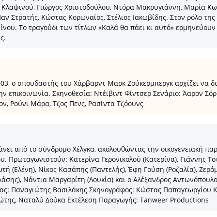
α Κλαψινού, Γιώργος Χριστοδούλου, Ντόρα Μακρυγιάννη, Μαρία Κ
αν Στρατής, Κώστας Κορωναίος, Στέλιος Ιακωβίδης. Στον ρόλο της 
νου. Το τραγούδι των τίτλων «Καλά θα πάει κι αυτό» ερμηνεύουν 
ς.
03, ο σπουδαστής του Χάρβαρντ Μαρκ Ζούκερμπεργκ αρχίζει να δο
ν επικοινωνία. Σκηνοθεσία: Ντέιβιντ Φίντσερ Σενάριο: Άαρον Σόρ
ον, Ρούνι Μάρα, Τζος Πενς, Ρασίντα Τζόουνς
ει από το σύνδρομο Χέλγκα, ακολουθώντας την οικογενειακή παράδ
υ. Πρωταγωνιστούν: Κατερίνα Γερονικολού (Κατερίνα), Γιάννης Τσι
τή (Ελένη), Νίκος Κασάπης (Παντελής), Έφη Γούση (Ροζαλία), Ζερ
Βλάσης), Νάντια Μαργαρίτη (Λουκία) και ο Αλέξανδρος Αντωνόπουλ
ας: Παναγιώτης Βασιλάκης Σκηνογράφος: Κώστας Παπαγεωργίου Κο
ώτης, Ναταλύ Δούκα Εκτέλεση Παραγωγής: Tanweer Productions