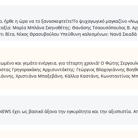
ο, ήρθε η ώρα να το ξανασκεφτείτε!Το ψυχαγωγικό μαγκαζίνο «Νω
νταξία: Μαρία Μπλάνα Σκηνοθέτης: Θανάσης Τσαουσόπουλος Β. Αρχ
ι Βίτα, Νίκος Θρασυβούλου Υπεύθυνη καλεσμένων: Νανά Σκιαδά 
μένο και γεμάτο ενέργεια, για τέταρτη χρονιά! Ο Φώτης Σεργουλ
 Κώστας Γρηγορακάκης Αρχισυντάκτης: Γεώργιος Βλαχογιάννης Βοη
άννης, Χριστιάνα Μπαξεβάνη, Κάλλια Καστάνη, Κωνσταντίνος Μπ
S έχει ως βασικό άξονα την εγκυρότητα και την αξιοπιστία. Από