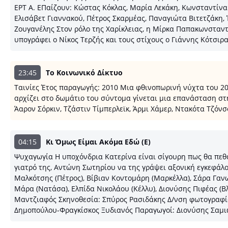
ΕΡΤ Α. ΕΠαίζουν: Κώστας Κόκλας, Μαρία Λεκάκη, Κωνσταντίν
Ελισάβετ Γιαννακού, Πέτρος Σκαρμέας, Παναγιώτα Βιτετζάκη, Ί
Ζουγανέλης Στον ρόλο της Χαρίκλειας, η Μίρκα Παπακωνσταντί
υπογράφει ο Νίκος Τερζής και τους στίχους ο Γιάννης Κότσιρα
23:45
Το Κοινωνικό Δίκτυο
Ταινίες Έτος παραγωγής: 2010 Μια φθινοπωρινή νύχτα του 20
αρχίζει στο δωμάτιο του σύντομα γίνεται μια επανάσταση στη
Άαρον Σόρκιν, Τζάστιν Τίμπερλεϊκ, Άρμι Χάμερ, Ντακότα Τζόνσ
04:15
Κι Όμως Είμαι Ακόμα Εδώ (E)
Ψυχαγωγία Η υποχόνδρια Κατερίνα είναι σίγουρη πως θα πεθάν
γιατρό της, Αντώνη Σωτηρίου να της γράψει αξονική εγκεφάλο
Μαλκότσης (Πέτρος), Βίβιαν Κοντομάρη (Μαρκέλλα), Σάρα Γανω
Μάρα (Νατάσα), Ελπίδα Νικολάου (Κέλλυ), Διονύσης Πιφέας (
Μαντζιαφός Σκηνοθεσία: Σπύρος Ρασιδάκης Δ/νση φωτογραφί
Δημοπούλου-Φραγκίσκος Ξυδιανός Παραγωγοί: Διονύσης Σαμι