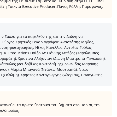
ραμμα της ΕΡΤ!Κάθε Σάββατο και Κυριακή στην ΕΡΤ1. Είσαι
ίτη Τσικνιά Executive Producer: Πάνος Ράλλης Παραγωγός:
ν Σούλα για το παρελθόν της και την Διώνη να
 Γιώργος Κρητικός Σεναριογράφοι: Αναστάσης Μήδας,
νση φωτογραφίας: Νίκος Κανέλλος, Αντρέας Γούλος
. K. Productions Παίζουν: Γιάννης Μπέζος (Χαράλαμπος
υρομάτη), Χριστίνα Αλεξανιάν (Διώνη Μαστραπά-Φεγκούδη),
νόπουλος (Λουδοβίκος Κοντολαίμης), Λεωνίδας Μαράκης
άνου), Μαρία Μπαγανά (Ντάντω Μαστραπά), Νίκος
υ (Σαλώμη), Χρήστος Κοντογεώργης (Φλοριάν), Παναγιώτης
ανεύει τα πρώτα θεατρικά του βήματα στο Παρίσι, την
σιλόπουλος