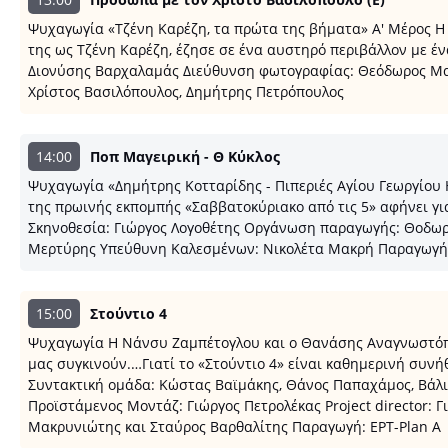
Ψυχαγωγία «Τζένη Καρέζη, τα πρώτα της βήματα» Α' Μέρος Η 
της ως Τζένη Καρέζη, έζησε σε ένα αυστηρό περιβάλλον με έ
Διονύσης Βαρχαλαμάς Διεύθυνση φωτογραφίας: Θεόδωρος Μαν
Χρίστος Βασιλόπουλος, Δημήτρης Πετρόπουλος
14:00
Ποπ Μαγειρική - Θ Κύκλος
Ψυχαγωγία «Δημήτρης Κοτταρίδης - Πιπεριές Αγίου Γεωργίου
της πρωινής εκπομπής «Σαββατοκύριακο από τις 5» αφήνει γι
Σκηνοθεσία: Γιώργος Λογοθέτης Οργάνωση παραγωγής: Θοδωρ
Μερτύρης Υπεύθυνη Καλεσμένων: Νικολέτα Μακρή Παραγωγή:
15:00
Στούντιο 4
Ψυχαγωγία Η Νάνσυ Ζαμπέτογλου και ο Θανάσης Αναγνωστόπου
μας συγκινούν.…Γιατί το «Στούντιο 4» είναι καθημερινή συν
Συντακτική ομάδα: Κώστας Βαϊμάκης, Θάνος Παπαχάμος, Βάλι
Προϊστάμενος Μοντάζ: Γιώργος Πετρολέκας Project director:
Μακρυνιώτης και Σταύρος Βαρθαλίτης Παραγωγή: EΡT-Plan A