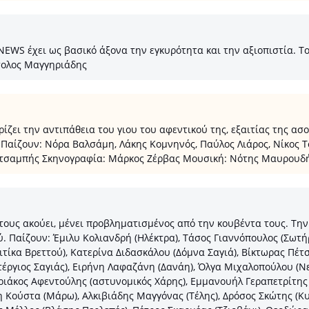
 έχει ως βασικό άξονα την εγκυρότητα και την αξιοπιστία. Το κε
τολος Μαγγηριάδης
ζει την αντιπάθεια του γιου του αφεντικού της, εξαιτίας της ασ
 Παίζουν: Νόρα Βαλσάμη, Λάκης Κομνηνός, Παύλος Λιάρος, Νίκος 
Κατσαμπής Σκηνογραφία: Μάρκος Ζέρβας Μουσική: Νότης Μαυρουδ
τους ακούει, μένει προβληματισμένος από την κουβέντα τους. Την
. Παίζουν: Έμιλυ Κολιανδρή (Ηλέκτρα), Τάσος Γιαννόπουλος (Σωτή
τίκα Βρεττού), Κατερίνα Διδασκάλου (Δόμνα Σαγιά), Βίκτωρας Πέτσ
έργιος Σαγιάς), Ειρήνη Λαφαζάνη (Δανάη), Όλγα Μιχαλοπούλου (Ν
υριάκος Αφεντούλης (αστυνομικός Χάρης), Εμμανουήλ Γεραπετρίτης 
Κούστα (Μάρω), Αλκιβιάδης Μαγγόνας (Τέλης), Δρόσος Σκώτης (Κυ