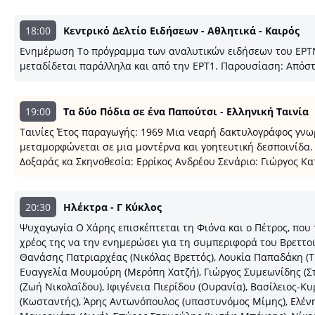
18:00
Κεντρικό Δελτίο Ειδήσεων - Αθλητικά - Καιρός
Ενημέρωση Το πρόγραμμα των αναλυτικών ειδήσεων του ΕΡΤNEWS
μεταδίδεται παράλληλα και από την ΕΡΤ1. Παρουσίαση: Απόσ
19:00
Τα δύο Πόδια σε ένα Παπούτσι - Ελληνική Ταινία
Ταινίες Έτος παραγωγής: 1969 Μια νεαρή δακτυλογράφος γνωρί
μεταμορφώνεται σε μια μοντέρνα και γοητευτική δεσποινίδα.
Δοξαράς κα Σκηνοθεσία: Ερρίκος Ανδρέου Σενάριο: Γιώργος 
20:30
Ηλέκτρα - Γ Κύκλος
Ψυχαγωγία Ο Χάρης επισκέπτεται τη Φιόνα και ο Πέτρος, που 
χρέος της να την ενημερώσει για τη συμπεριφορά του Βρεττού
Θανάσης Πατριαρχέας (Νικόλας Βρεττός), Λουκία Παπαδάκη (Τι
Ευαγγελία Μουμούρη (Μερόπη Χατζή), Γιώργος Συμεωνίδης (Στ
(Ζωή Νικολαΐδου), Ιφιγένεια Πιερίδου (Ουρανία), Βασίλειος-Κ
(Κωσταντής), Άρης Αντωνόπουλος (υπαστυνόμος Μίμης), Ελένη 