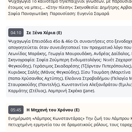
Ψυχαγωγία Το καινοτόμο τηλεπαιχνίδι γνώσεων, με παρουσιάσ
έτοιμος να μπεις… «Στην πίεση»; Σκηνοθεσία: Δημήτρης Αρβαν
Σοφία Παναγιωτάκη Παρουσίαση: Ευγενία Σαμαρά
04:10
Σε Ξένα Χέρια (E)
Ψυχαγωγία Επεισόδια 45ο & 46ο Οι συναντήσεις στο ξενοδοχε
απογοητεύεται όταν συνειδητοποιεί τον πραγματικό λόγο που
Λεωνίδας Μαράκης, Γεωργία Μαυρουδάκη, Ανδρέας Δαίδαλος, 
Σκηνογραφία: Σοφία Ζούμπερη Ενδυματολόγος: Νινέτ Ζαχαροπ
Φεγκούδης), Γεράσιμος Σκιαδαρέσης (Τζόρνταν Πιπερόπουλος)
Κυριάκος Σαλής (Μάνος Φεγκούδης), Σίσυ Τουμάση (Μαριτίνα
(παπα-Χρύσανθος Αχτύπης), Ελεάννα Στραβοδήμου (Πελαγία 
Σταυρακούδης (Παντελής), Κωνσταντίνα Αλεξανδράτου (Έμιλυ)
Καρμάτης (Στέλιος), Λαμπρινή Σκρέκα (Jane).
05:45
Η Μηχανή του Χρόνου (E)
Ενημέρωση «Λάμπρος Κωνσταντάρας» Την ζωή του Λάμπρου Κω
πετυχημένη ερμηνεία του σε δραματικούς ρόλους, τους ταρα