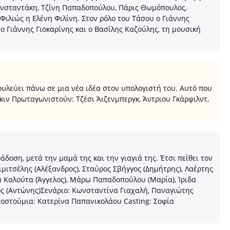
ωνσταντάκη, Τζίνη Παπαδοπούλου, Πάρις Θωμόπουλος,
Φιλιώς η Ελένη Φιλίνη. Στον ρόλο του Τάσου ο Γιάννης
ο Γιάννης Γιοκαρίνης και ο Βασίλης Καζούλης, τη μουσική
υλεύει πάνω σε μια νέα ιδέα στον υπολογιστή του. Αυτό που
κιν Πρωταγωνιστούν: Τζέσι Άιζενμπεργκ, Άντριου Γκάρφιλντ,
οση, μετά την μαμά της και την γιαγιά της. Έτσι πείθει τον
μιτσέλης (Αλέξανδρος), Σταύρος Σβήγγος (Δημήτρης), Λαέρτης
όμ Καλούτα (Άγγελος), Μάρω Παπαδοπούλου (Μαρία), Ίριδα
ος (Αντώνης)Σενάριο: Κωνσταντίνα Γιαχαλή, Παναγιώτης
στούμια: Κατερίνα Παπανικολάου Casting: Σοφία