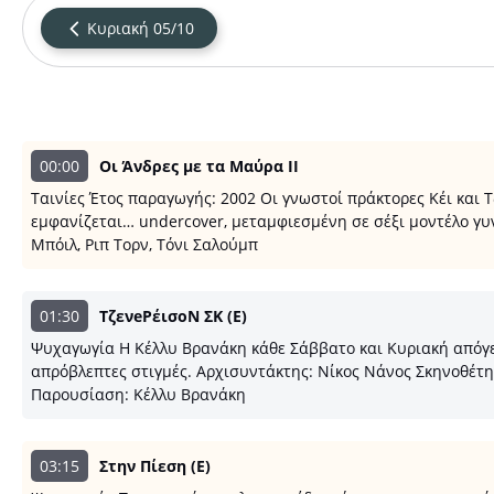
Κυριακή 05/10
00:00
Οι Άνδρες με τα Μαύρα ΙΙ
Ταινίες Έτος παραγωγής: 2002 Οι γνωστοί πράκτορες Kέι και
εμφανίζεται… undercover, μεταμφιεσμένη σε σέξι μοντέλο γυ
Μπόιλ, Ριπ Τορν, Τόνι Σαλούμπ
01:30
ΤζενeΡέισοΝ ΣΚ (E)
Ψυχαγωγία Η Κέλλυ Βρανάκη κάθε Σάββατο και Κυριακή απόγευ
απρόβλεπτες στιγμές. Αρχισυντάκτης: Νίκος Νάνος Σκηνοθέτ
Παρουσίαση: Κέλλυ Βρανάκη
03:15
Στην Πίεση (E)