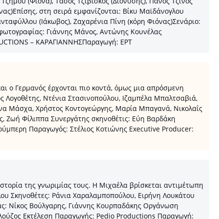
ζήμου (Φιόνα), Τάσος Τζιβίσκος (Διονύσης), Πάνος Τζίνος
νας)Επίσης, στη σειρά εμφανίζονται: Βίκυ Μαϊδάνογλου
ανταφύλλου (Ιάκωβος), Ζαχαρένια Πίνη (κόρη Φιόνας)Σενάριο:
φωτογραφίας: Γιάννης Μάνος, Αντώνης Κουνέλας
ODUCTIONS – ΚΑΡΑΓΙΑΝΝΗΣΠαραγωγή: ΕΡΤ
αι ο Γερμανός έρχονται πιο κοντά, όμως μια απρόσμενη
 Λογοθέτης, Ντένια Στασινοπούλου, Ιζαμπέλα Μπαλτσαβιά,
Άννα Μάσχα, Χρήστος Κοντογεώργης, Μαρία Μπαγανά, Νικολαΐς
, Ζωή Φίλιππα Συνεργάτης σκηνοθέτις: Εύη Βαρδάκη
ύμπερη Παραγωγός: Στέλιος Κοτιώνης Executive Producer:
ιστορία της γνωριμίας τους. Η Μιχαέλα βρίσκεται αντιμέτωπη
λου Σκηνοθέτες: Ράνια Χαραλαμποπούλου, Ειρήνη Λουκάτου
ας: Νίκος Βούλγαρης, Γιάννης Κουρπαδάκης Οργάνωση
ελούζος Εκτέλεση Παραγωγής: Pedio Productions Παραγωγή: