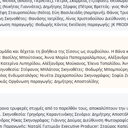
Μέλλος (Βλάσης Περλεπές), Πέτρος Σκαρμέας (Τζιοβάνι), Θεοδώρα Τ
(Νικήτας Γιαννάτος), Δημήτρης Σέρφας (Πέτρος Βρεττός- γιος Φιό
 Έφη Σταυροπούλου (Νότα), Εύη Βασιλειάδη (Λαμπρινή), Θάνος Τρι
 Σκηνοθέτες: Θανάσης Ιατρίδης, Λίνος Χριστοδούλου Διεύθυνση 
γάνωση παραγωγής: Θοδωρής Κόντος Εκτέλεση παραγωγής: JK PR
ομάδα και δέχεται τη βοήθεια της Σίσσυς ως συμβούλου. Η Βάνα κ
: Βασίλης Μπούτσικος, Άννα Μαρία Παπαχαραλάμπους, Αλέξανδρος
, Κατερίνα Λυπηρίδου, Αλέξανδρος Μούκανος, Έλενα Τοπαλίδου, 
κηνοθεσία: Στέφανος Μπλάτσος Σκηνοθέτες: Θοδωρής Μπαμπούρης
λος Ενδυματολόγος: Νινέτα Ζαχαροπούλου Σκηνογράφος: Σοφία Ζο
ακιάς Οργάνωση παραγωγής: Δημήτρης Αποστολίδης
χρονα τρυφερές στιγμές από το παρελθόν τους, αποκαλύπτουν την 
. Σκηνοθεσία: Γρηγόρης Καραντινάκης Σενάριο: Δημήτρης Αποστό
νδρος Ρόκας Σκηνογράφος: Γιάννης Δούμας Διεύθυνση Φωτογραφί
η Παραγωγής: Ναταλί Γιετιμιάν Executive Producer: Σταύρος Καπ