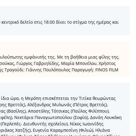
ντρικό δελτίο στις 18:00 δίνει το στίγμα της ημέρας και
ουλούπωτης εμφάνισής της. Με τη βοήθεια μιας φίλης της,
Τσούκας, Γιώργος Γαβριηλίδης, Μαρία Μπονέλου, Χρήστος
ής Τραγούδι: Γιάννης Πουλόπουλος Παραγωγή: FINOS FILM
 ίδια ώρα, η Μερόπη επισκέπτεται την Τιτίκα θεωρώντας
ρης Βρεττός), Αλέξανδρος Μυλωνάς (Πέτρος Βρεττός),
ας (Βασίλης), Αποστόλης Τότσικας (Παύλος Φιλίππου),
εφέλη), Νεκτάρια Παναγιωτοπούλου (Σοφία), Δανάη Λουκάκη
(Περλεπές- Διευθυντής σχολείου), Νίκος Ιωαννίδης
ριάκος Χατζής), Ευγενία Καραμπεσίνη (Φιλιώ), Ηλιάνα