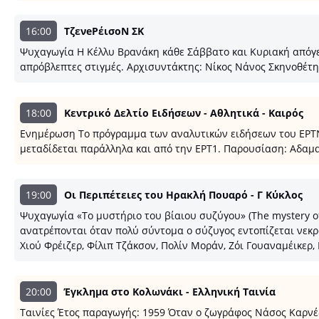
16:00
ΤζενeΡέισοΝ ΣΚ
Ψυχαγωγία Η Κέλλυ Βρανάκη κάθε Σάββατο και Κυριακή απόγευ
απρόβλεπτες στιγμές. Αρχισυντάκτης: Νίκος Νάνος Σκηνοθέτ
18:00
Κεντρικό Δελτίο Ειδήσεων - Αθλητικά - Καιρός
Ενημέρωση Το πρόγραμμα των αναλυτικών ειδήσεων του ΕΡΤNEWS
μεταδίδεται παράλληλα και από την ΕΡΤ1. Παρουσίαση: Αδαμα
19:00
Οι Περιπέτειες του Ηρακλή Πουαρό - Γ Κύκλος
Ψυχαγωγία «Το μυστήριο του βίαιου συζύγου» (The mystery o
ανατρέπονται όταν πολύ σύντομα ο σύζυγος εντοπίζεται νεκρ
Χιού Φρέιζερ, Φίλιπ Τζάκσον, Πολίν Μοράν, Ζόι Γουαναμέικερ,
20:00
Έγκλημα στο Κολωνάκι - Ελληνική Ταινία
Ταινίες Έτος παραγωγής: 1959 Όταν ο ζωγράφος Νάσος Καρνέζ