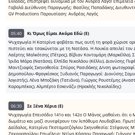
Ελλάδας, επιστρέφει δυναμικά με τον Ανδρέα Λαγό! Eπιμέλει
Γαβαλά Διεύθυνση Παραγωγής: Βασίλης Παπαδάκης Διευθυντή
GV Productions Παρουσίαση: Ανδρέας Λαγός
05:40
Κι Όμως Είμαι Ακόμα Εδώ (E)
Ψυχαγωγία Η Κατερίνα φοβάται πως αυτή τη φορά χώρισε ορι
πιστεύει και τσακώνεται με τη Νατάσα. Η Λουκία απειλεί τον
Λαέρτης Μαλκότσης (Πέτρος), Βίβιαν Κοντομάρη (Μαρκέλλα), Σ
Ίριδα Μάρα (Νατάσα), Ελπίδα Νικολάου (Κέλλυ), Διονύσης Πιφ
Μαντζιαφός Σκηνοθεσία: Σπύρος Ρασιδάκης Δ/νση φωτογραφί
Δημοπούλου-Φραγκίσκος Ξυδιανός Παραγωγοί: Διονύσης Σαμιώτ
λογιστής), Λένα Μποζάκη (Τατιάνα), Γιώργος Ρουστέμης (Ανα
Καραμπέκος), Αλμπέρτο Εσκενάζυ (Ηρακλής Νικολαΐδης)
06:30
Σε Ξένα Χέρια (E)
Ψυχαγωγία Επεισόδιο 141ο και 142ο Ο Μάνος μαθαίνει ότι ο Μ
δωμάτιο και μαζί συνεφέρουν τον λιπόθυμο Λουδοβίκο. Πρωτ
Δαίδαλος, Κατερίνα Πεσταματζόγλου Σκηνοθεσία: Στέφανος Μ
Ζαχαροπούλου Επιμέλεια: Ντίνα Κάσσου Παραγωγή: Γιάννης Κα