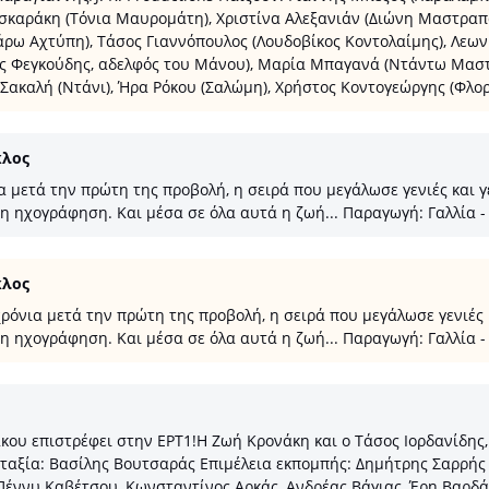
σκαράκη (Τόνια Μαυρομάτη), Χριστίνα Αλεξανιάν (Διώνη Μαστραπ
ρω Αχτύπη), Τάσος Γιαννόπουλος (Λουδοβίκος Κοντολαίμης), Λεω
ς Φεγκούδης, αδελφός του Μάνου), Μαρία Μπαγανά (Ντάντω Μαστρ
ακαλή (Ντάνι), Ήρα Ρόκου (Σαλώμη), Χρήστος Κοντογεώργης (Φλοριά
κλος
 μετά την πρώτη της προβολή, η σειρά που μεγάλωσε γενιές και γε
 ηχογράφηση. Και μέσα σε όλα αυτά η ζωή... Παραγωγή: Γαλλία -
κλος
όνια μετά την πρώτη της προβολή, η σειρά που μεγάλωσε γενιές κ
 ηχογράφηση. Και μέσα σε όλα αυτά η ζωή... Παραγωγή: Γαλλία -
 επιστρέφει στην ΕΡΤ1!Η Ζωή Κρονάκη και ο Τάσος Ιορδανίδης, 
νταξία: Βασίλης Βουτσαράς Επιμέλεια εκπομπής: Δημήτρης Σαρρή
Πέννυ Καβέτσου, Κωνσταντίνος Αρκάς, Ανδρέας Βάγιας, Έρη Βαρδ