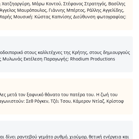
η Χατζηαργύρη, Μάρω Κοντού, Στέφανος Στρατηγός, Βασίλης
Άγγελος Μαυρόπουλος, Γιάννης Μπέρτος, Ράλλης Αγγελίδης,
ς Μαρής Μουσική: Κώστας Καπνίσης Διεύθυνση φωτογραφίας:
δοιπορικό στους καλλιτέχνες της Κρήτης, στους δημιουργούς
ας Μυλωνάς Εκτέλεση Παραγωγής: Rhodium Productions
ελες μετά τον ξαφνικό θάνατο του πατέρα του. Η ζωή του
αγωνιστούν: Σεθ Ρόγκεν, Τζέι Τσου, Κάμερον Ντίαζ, Κρίστοφ
 δίνει ραντεβού γεμάτο ρυθμό, χιούμορ, θετική ενέργεια και