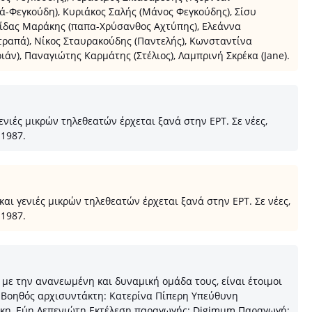
ά-Φεγκούδη), Κυριάκος Σαλής (Μάνος Φεγκούδης), Σίσυ
νίδας Μαράκης (παπα-Χρύσανθος Αχτύπης), Ελεάννα
απά), Νίκος Σταυρακούδης (Παντελής), Κωνσταντίνα
ν), Παναγιώτης Καρμάτης (Στέλιος), Λαμπρινή Σκρέκα (Jane).
νιές μικρών τηλεθεατών έρχεται ξανά στην ΕΡΤ. Σε νέες,
 1987.
αι γενιές μικρών τηλεθεατών έρχεται ξανά στην ΕΡΤ. Σε νέες,
 1987.
με την ανανεωμένη και δυναμική ομάδα τους, είναι έτοιμοι
ς Βοηθός αρχισυντάκτη: Κατερίνα Πίπερη Υπεύθυνη
άκη, Εύη Λεπενιώτη Εκτέλεση παραγωγής: Digimum Παραγωγή: