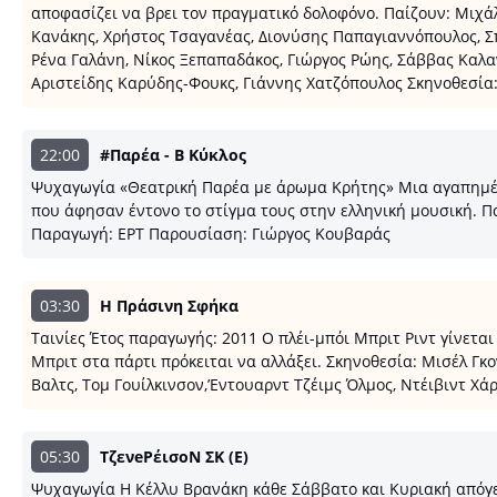
αποφασίζει να βρει τον πραγματικό δολοφόνο. Παίζουν: Μιχ
Κανάκης, Χρήστος Τσαγανέας, Διονύσης Παπαγιαννόπουλος, Σ
Ρένα Γαλάνη, Νίκος Ξεπαπαδάκος, Γιώργος Ρώης, Σάββας Καλ
Αριστείδης Καρύδης-Φουκς, Γιάννης Χατζόπουλος Σκηνοθεσία
22:00
#Παρέα - B Κύκλος
Ψυχαγωγία «Θεατρική Παρέα με άρωμα Κρήτης» Μια αγαπημένη
που άφησαν έντονο το στίγμα τους στην ελληνική μουσική. 
Παραγωγή: ΕΡΤ Παρουσίαση: Γιώργος Κουβαράς
03:30
Η Πράσινη Σφήκα
Ταινίες Έτος παραγωγής: 2011 Ο πλέι-μπόι Μπριτ Ριντ γίνεται
Μπριτ στα πάρτι πρόκειται να αλλάξει. Σκηνοθεσία: Μισέλ Γκο
Βαλτς, Τομ Γουίλκινσον,’Εντουαρντ Τζέιμς Όλμος, Ντέιβιντ Χ
05:30
ΤζενeΡέισοΝ ΣΚ (E)
Ψυχαγωγία Η Κέλλυ Βρανάκη κάθε Σάββατο και Κυριακή απόγευ