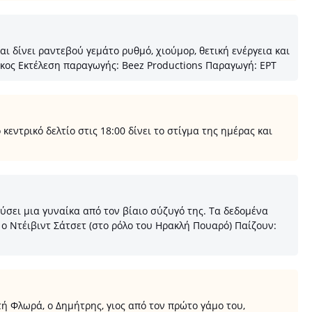
 δίνει ραντεβού γεμάτο ρυθμό, χιούμορ, θετική ενέργεια και
κος Εκτέλεση παραγωγής: Beez Productions Παραγωγή: ΕΡΤ
ντρικό δελτίο στις 18:00 δίνει το στίγμα της ημέρας και
σει μια γυναίκα από τον βίαιο σύζυγό της. Τα δεδομένα
ο Ντέιβιντ Σάτσετ (στο ρόλο του Ηρακλή Πουαρό) Παίζουν:
ή Φλωρά, ο Δημήτρης, γιος από τον πρώτο γάμο του,