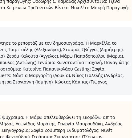
ωση παραγωγής: Θοδωρής Σ. Καβαδάς Αρχισυνταξία: Τζίνα
ια Κειμένων Προϊοντικών Βίντεο: Νικολέτα Μακρή Παραγωγή:
τησε το ρεπορτάζ με τον δημοσιογράφο. Η Μαρκέλλα το
νης Τσιμιτσέλης (Αλέξανδρος), Σταύρος Σβήγγος (Δημήτρης),
ία), Ζερόμ Καλούτα (Άγγελος), Μάρω Παπαδοπούλου (Μαρία),
νόπουλος (Αντώνης) Σενάριο: Κωνσταντίνα Γιαχαλή, Παναγιώτης
στούμια: Κατερίνα Παπανικολάου Casting: Σοφία
ts: Νάντια Μαργαρίτη (Λουκία), Νίκος Γιαλελής (Ανδρέας,
μητρα Στογιάννη (Ισμήνη), Κώστας Κάππας (Γιώργος
εί ψύχραιμα. Η Μάρω απελευθερώνει τη Σκορδίλω απ’ το
ς Μήδας, Λεωνίδας Μαράκης, Γεωργία Μαυρουδάκη, Ανδρέας
ς Σκηνογραφία: Σοφία Ζούμπερη Ενδυματολόγος: Νινέτ
ος Φεγκούδης), Γεράσιμος Σκιαδαρέσης (Τζόρνταν