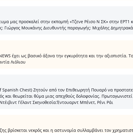
μα μας προσκαλεί στην εκπομπή «Τζενe Ρέισο Ν ΣΚ» στην ΕΡΤ1 και
ης: Γιώργος Μουκάνης Διευθυντής παραγωγής: Μιχάλης Δημητρακά
 έχει ως βασικό άξονα την εγκυρότητα και την αξιοπιστία. Το κε
ντία Λιόλιου
f Spanish Chest) Ζητούν από τον Επιθεωρητή Πουαρό να προστατεύ
ός και θεωρείται θύμα μιας απεχθούς δολοφονίας. Πρωταγωνιστεί 
 Ντέιβιντ Γέλαντ Σκηνοθεσία:Έντουαρντ Μπένετ, Ρένι Ράι
ης βρίσκεται νεκρός και η αστυνομία συλλαμβάνει τον χρηματιστ