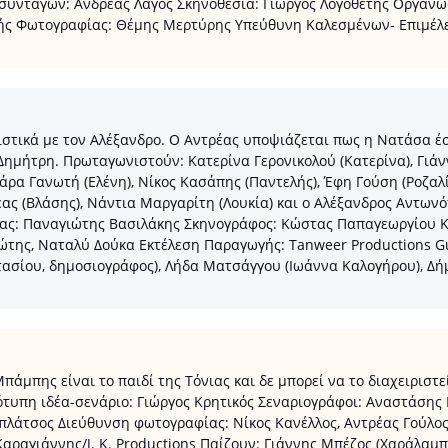
α συνταγών: Ανδρέας Λαγός Σκηνοθεσία: Γιώργος Λογοθέτης Οργάν
ς Φωτογραφίας: Θέμης Μερτύρης Υπεύθυνη Καλεσμένων- Επιμέλε
στικά με τον Αλέξανδρο. Ο Αντρέας υποψιάζεται πως η Νατάσα έσ
 Δημήτρη. Πρωταγωνιστούν: Κατερίνα Γερονικολού (Κατερίνα), Γιάν
άρα Γανωτή (Ελένη), Νίκος Κασάπης (Παντελής), Έφη Γούση (Ροζαλ
έας (Βλάσης), Νάντια Μαργαρίτη (Λουκία) και ο Αλέξανδρος Αντω
ας: Παναγιώτης Βασιλάκης Σκηνογράφος: Κώστας Παπαγεωργίου Κο
ης, Ναταλύ Δούκα Εκτέλεση Παραγωγής: Tanweer Productions Gues
στασίου, δημοσιογράφος), Λήδα Ματσάγγου (Ιωάννα Καλογήρου), Δή
πάμπης είναι το παιδί της Τόνιας και δε μπορεί να το διαχειριστ
ότυπη ιδέα-σενάριο: Γιώργος Κρητικός Σεναριογράφοι: Αναστάση
πλάτσος Διεύθυνση φωτογραφίας: Νίκος Κανέλλος, Αντρέας Γούλο
ραγιάννης/J. K. Productions Παίζουν: Γιάννης Μπέζος (Χαράλαμπ