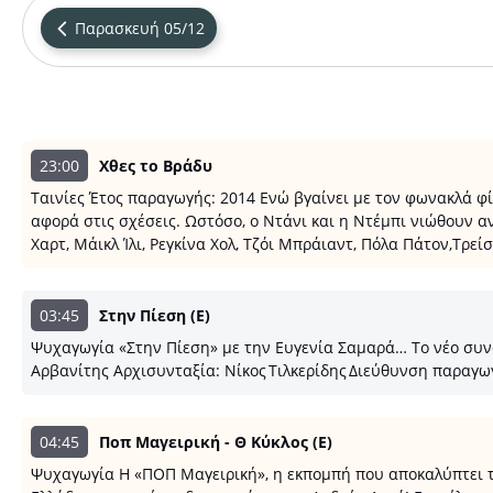
Παρασκευή 05/12
23:00
Χθες το Βράδυ
Ταινίες Έτος παραγωγής: 2014 Ενώ βγαίνει με τον φωνακλά φί
αφορά στις σχέσεις. Ωστόσο, ο Ντάνι και η Ντέμπι νιώθουν α
Χαρτ, Μάικλ Ίλι, Ρεγκίνα Χολ, Τζόι Μπράιαντ, Πόλα Πάτον,Τρε
03:45
Στην Πίεση (E)
Ψυχαγωγία «Στην Πίεση» με την Ευγενία Σαμαρά… Το νέο συνα
Αρβανίτης Αρχισυνταξία: Νίκος Τιλκερίδης Διεύθυνση παραγω
04:45
Ποπ Μαγειρική - Θ Κύκλος (E)
Ψυχαγωγία Η «ΠΟΠ Μαγειρική», η εκπομπή που αποκαλύπτει τις