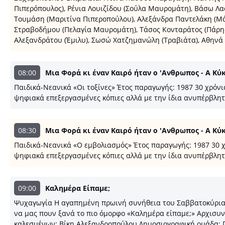
Πιπερόπουλος), Ρένια Λουιζίδου (Σούλα Μαυρομάτη), Βάσω Λα
Τουμάση (Μαριτίνα Πιπεροπούλου), Αλεξάνδρα Παντελάκη (Μά
Στραβοδήμου (Πελαγία Μαυρομάτη), Τάσος Κονταράτος (Πάρη
Αλεξανδράτου (Έμιλυ), Σωσώ Χατζημανώλη (Τραβιάτα), Αθηνά Σ
08:00
Μια Φορά κι έναν Καιρό ήταν o 'Ανθρωπος - Α Κύ
Παιδικά-Νεανικά «Οι τοξίνες» Έτος παραγωγής: 1987 30 χρόνια
ψηφιακά επεξεργασμένες κόπιες αλλά με την ίδια ανυπέρβλητη
08:30
Μια Φορά κι έναν Καιρό ήταν o 'Ανθρωπος - Α Κύ
Παιδικά-Νεανικά «Ο εμβολιασμός» Έτος παραγωγής: 1987 30 χρ
ψηφιακά επεξεργασμένες κόπιες αλλά με την ίδια ανυπέρβλητη
09:00
Καλημέρα Είπαμε;
Ψυχαγωγία Η αγαπημένη πρωινή συνήθεια του Σαββατοκύριακου
να μας πουν ξανά το πιο όμορφο «Καλημέρα είπαμε;» Αρχισυ
καλεσμένων: Βίκη Αλεξανδροπούλου Δημοσιογραφική ομάδα: 