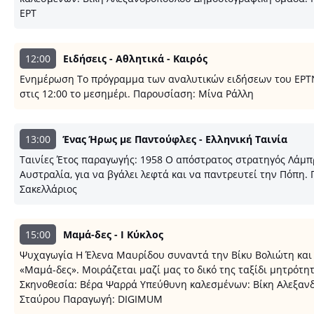
ΕΡΤ
12:00
Ειδήσεις - Αθλητικά - Καιρός
Ενημέρωση Το πρόγραμμα των αναλυτικών ειδήσεων του ΕΡΤNEW
στις 12:00 το μεσημέρι. Παρουσίαση: Μίνα Ράλλη
13:00
Ένας Ήρως με Παντούφλες - Ελληνική Ταινία
Ταινίες Έτος παραγωγής: 1958 Ο απόστρατος στρατηγός Λάμπρο
Αυστραλία, για να βγάλει λεφτά και να παντρευτεί την Πόπη.
Σακελλάριος
15:00
Μαμά-δες - Ι Κύκλος
Ψυχαγωγία Η Έλενα Μαυρίδου συναντά την Βίκυ Βολιώτη και
«Μαμά-δες». Μοιράζεται μαζί μας το δικό της ταξίδι μητρότη
Σκηνοθεσία: Βέρα Ψαρρά Υπεύθυνη καλεσμένων: Βίκη Αλεξανδ
Σταύρου Παραγωγή: DIGIMUM