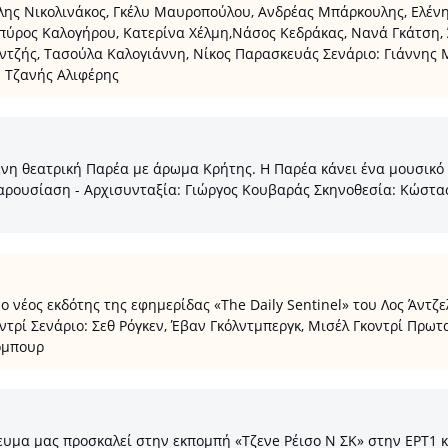
άλης Νικολινάκος, Γκέλυ Μαυροπούλου, Ανδρέας Μπάρκουλης, Ελέν
πύρος Καλογήρου, Κατερίνα Χέλμη,Νάσος Κεδράκας, Νανά Γκάτση, 
αντζής, Τασούλα Καλογιάννη, Νίκος Παρασκευάς Σενάριο: Γιάννη
: Τζανής Αλιφέρης
 θεατρική Παρέα με άρωμα Κρήτης. Η Παρέα κάνει ένα μουσικό ο
Παρουσίαση - Αρχισυνταξία: Γιώργος Κουβαράς Σκηνοθεσία: Κώστ
 ο νέος εκδότης της εφημερίδας «The Daily Sentinel» του Λος Άντζ
ντρί Σενάριο: Σεθ Ρόγκεν, Έβαν Γκόλντμπεργκ, Μισέλ Γκοντρί Πρωτ
άρμπουρ
μα μας προσκαλεί στην εκπομπή «Τζενe Ρέισο Ν ΣΚ» στην ΕΡΤ1 και