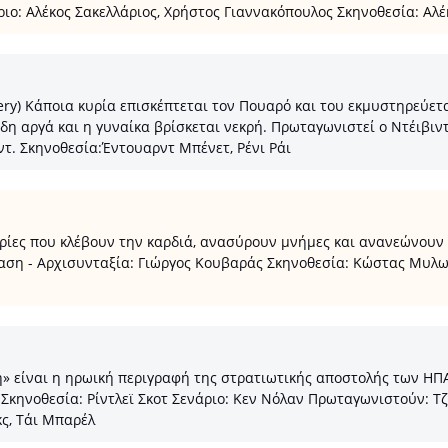
ο: Αλέκος Σακελλάριος, Χρήστος Γιαννακόπουλος Σκηνοθεσία: Αλέ
ry) Kάποια κυρία επισκέπτεται τον Πουαρό και του εκμυστηρεύετα
η αργά και η γυναίκα βρίσκεται νεκρή. Πρωταγωνιστεί ο Ντέιβιντ
ντ. Σκηνοθεσία:Έντουαρντ Μπένετ, Ρένι Ράι
ες που κλέβουν την καρδιά, ανασύρουν μνήμες και ανανεώνουν τη
ίαση - Αρχισυνταξία: Γιώργος Κουβαράς Σκηνοθεσία: Κώστας Μυλ
η» είναι η ηρωική περιγραφή της στρατιωτικής αποστολής των ΗΠ
Σκηνοθεσία: Ρίντλεϊ Σκοτ Σενάριο: Κεν Νόλαν Πρωταγωνιστούν: Τζ
κς, Τάι Μπαρέλ