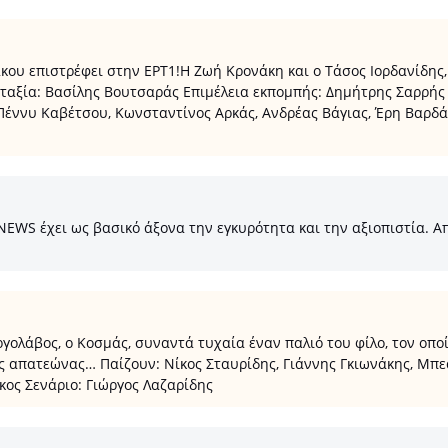
 επιστρέφει στην ΕΡΤ1!Η Ζωή Κρονάκη και ο Τάσος Ιορδανίδης, 
νταξία: Βασίλης Βουτσαράς Επιμέλεια εκπομπής: Δημήτρης Σαρρή
Πέννυ Καβέτσου, Κωνσταντίνος Αρκάς, Ανδρέας Βάγιας, Έρη Βαρδ
S έχει ως βασικό άξονα την εγκυρότητα και την αξιοπιστία. Από
ργολάβος, ο Κοσμάς, συναντά τυχαία έναν παλιό του φίλο, τον οπο
ας απατεώνας… Παίζουν: Νίκος Σταυρίδης, Γιάννης Γκιωνάκης, Μπ
ος Σενάριο: Γιώργος Λαζαρίδης