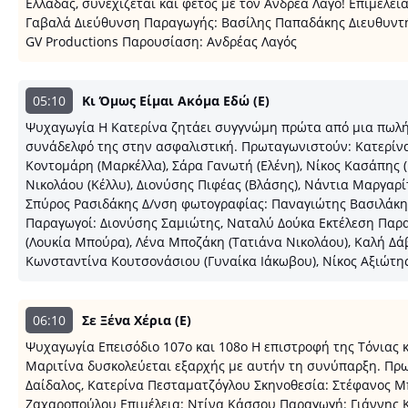
Ελλάδας, συνεχίζεται και φέτος με τον Ανδρέα Λαγό! Eπιμέλ
Γαβαλά Διεύθυνση Παραγωγής: Βασίλης Παπαδάκης Διευθυντή
GV Productions Παρουσίαση: Ανδρέας Λαγός
05:10
Κι Όμως Είμαι Ακόμα Εδώ (E)
Ψυχαγωγία Η Κατερίνα ζητάει συγγνώμη πρώτα από μια πωλήτρ
συνάδελφό της στην ασφαλιστική. Πρωταγωνιστούν: Κατερίνα Γ
Κοντομάρη (Μαρκέλλα), Σάρα Γανωτή (Ελένη), Νίκος Κασάπης (
Νικολάου (Κέλλυ), Διονύσης Πιφέας (Βλάσης), Νάντια Μαργαρ
Σπύρος Ρασιδάκης Δ/νση φωτογραφίας: Παναγιώτης Βασιλάκη
Παραγωγοί: Διονύσης Σαμιώτης, Ναταλύ Δούκα Εκτέλεση Παρα
(Λουκία Μπούρα), Λένα Μποζάκη (Τατιάνα Νικολάου), Καλή Δάβ
Κωνσταντίνα Κουτσονάσιου (Γυναίκα Ιάκωβου), Νίκος Αξιώτης
06:10
Σε Ξένα Χέρια (E)
Ψυχαγωγία Επεισόδιο 107ο και 108ο Η επιστροφή της Τόνιας 
Μαριτίνα δυσκολεύεται εξαρχής με αυτήν τη συνύπαρξη. Πρω
Δαίδαλος, Κατερίνα Πεσταματζόγλου Σκηνοθεσία: Στέφανος Μ
Ζαχαροπούλου Επιμέλεια: Ντίνα Κάσσου Παραγωγή: Γιάννης Κα