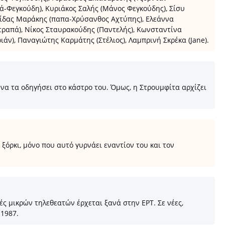
ά-Φεγκούδη), Κυριάκος Σαλής (Μάνος Φεγκούδης), Σίσυ
νίδας Μαράκης (παπα-Χρύσανθος Αχτύπης), Ελεάννα
απά), Νίκος Σταυρακούδης (Παντελής), Κωνσταντίνα
ν), Παναγιώτης Καρμάτης (Στέλιος), Λαμπρινή Σκρέκα (Jane).
να τα οδηγήσει στο κάστρο του. Όμως, η Στρουμφίτα αρχίζει
ξόρκι, μόνο που αυτό γυρνάει εναντίον του και τον
ές μικρών τηλεθεατών έρχεται ξανά στην ΕΡΤ. Σε νέες,
 1987.