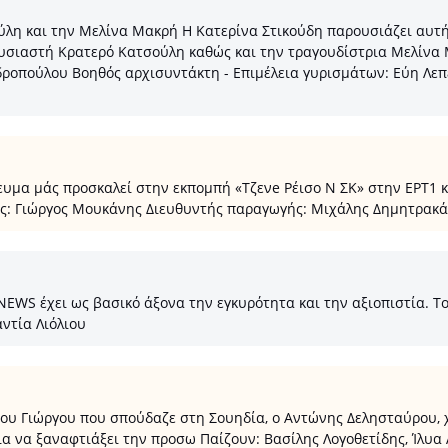
λη και την Μελίνα Μακρή Η Κατερίνα Στικούδη παρουσιάζει αυτή 
ρουσιαστή Κρατερό Κατσούλη καθώς και την τραγουδίστρια Μελίνα
ροπούλου Βοηθός αρχισυντάκτη - Επιμέλεια γυρισμάτων: Εύη Λεπ
μα μάς προσκαλεί στην εκπομπή «Τζενe Ρέισο Ν ΣΚ» στην ΕΡΤ1 και
ης: Γιώργος Μουκάνης Διευθυντής παραγωγής: Μιχάλης Δημητρακά
 έχει ως βασικό άξονα την εγκυρότητα και την αξιοπιστία. Το κε
ντία Λιόλιου
του Γιώργου που σπούδαζε στη Σουηδία, ο Αντώνης Δελησταύρου, χ
για να ξαναφτιάξει την προσω Παίζουν: Βασίλης Λογοθετίδης, Ίλυ