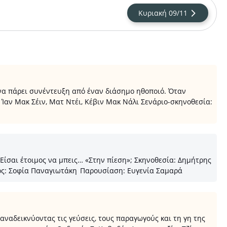
Κυριακή 09/11
 να πάρει συνέντευξη από έναν διάσημο ηθοποιό. Όταν
, Ίαν Μακ Σέιν, Ματ Ντέι, Κέβιν Μακ Νάλι Σενάριο-σκηνοθεσία:
Είσαι έτοιμος να μπεις… «Στην πίεση»; Σκηνοθεσία: Δημήτρης
γός: Σοφία Παναγιωτάκη Παρουσίαση: Ευγενία Σαμαρά
αναδεικνύοντας τις γεύσεις, τους παραγωγούς και τη γη της