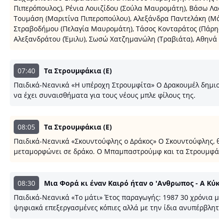
Πιπερόπουλος), Ρένια Λουιζίδου (Σούλα Μαυρομάτη), Βάσω Λα
Τουμάση (Μαριτίνα Πιπεροπούλου), Αλεξάνδρα Παντελάκη (Μά
Στραβοδήμου (Πελαγία Μαυρομάτη), Τάσος Κονταράτος (Πάρη
Αλεξανδράτου (Έμιλυ), Σωσώ Χατζημανώλη (Τραβιάτα), Αθηνά Σ
07:40
Τα Στρουμφάκια (E)
Παιδικά-Νεανικά «Η υπέροχη Στρουμφίτα» Ο Δρακουμέλ δημιου
να έχει συναισθήματα για τους νέους μπλε φίλους της.
08:05
Τα Στρουμφάκια (E)
Παιδικά-Νεανικά «Σκουντούφλης ο Δράκος» Ο Σκουντούφλης, θέ
μεταμορφώνει σε δράκο. Ο Μπαμπαστρούμφ και τα Στρουμφάκ
08:30
Μια Φορά κι έναν Καιρό ήταν o 'Ανθρωπος - Α Κύ
Παιδικά-Νεανικά «Το μάτι» Έτος παραγωγής: 1987 30 χρόνια μ
ψηφιακά επεξεργασμένες κόπιες αλλά με την ίδια ανυπέρβλητη