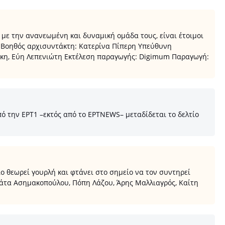
με την ανανεωμένη και δυναμική ομάδα τους, είναι έτοιμοι
ς Βοηθός αρχισυντάκτη: Κατερίνα Πίπερη Υπεύθυνη
άκη, Εύη Λεπενιώτη Εκτέλεση παραγωγής: Digimum Παραγωγή:
 την ΕΡΤ1 –εκτός από το ΕΡTNEWS– μεταδίδεται το δελτίο
ίο θεωρεί γουρλή και φτάνει στο σημείο να τον συντηρεί
εάτα Ασημακοπούλου, Πόπη Λάζου, Άρης Μαλλιαγρός, Καίτη