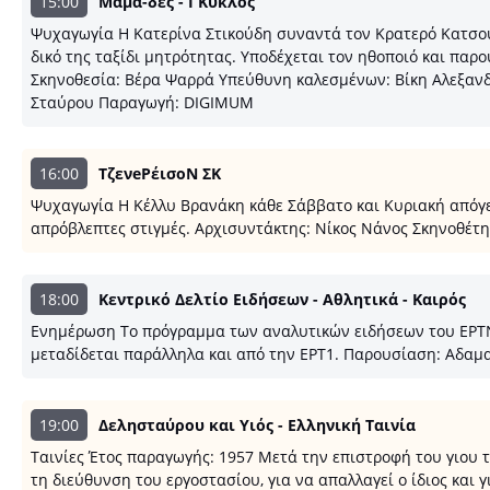
15:00
Μαμά-δες - Ι Κύκλος
Ψυχαγωγία Η Κατερίνα Στικούδη συναντά τον Κρατερό Κατσού
δικό της ταξίδι μητρότητας. Υποδέχεται τον ηθοποιό και πα
Σκηνοθεσία: Βέρα Ψαρρά Υπεύθυνη καλεσμένων: Βίκη Αλεξανδ
Σταύρου Παραγωγή: DIGIMUM
16:00
ΤζενeΡέισοΝ ΣΚ
Ψυχαγωγία Η Κέλλυ Βρανάκη κάθε Σάββατο και Κυριακή απόγευ
απρόβλεπτες στιγμές. Αρχισυντάκτης: Νίκος Νάνος Σκηνοθέτ
18:00
Κεντρικό Δελτίο Ειδήσεων - Αθλητικά - Καιρός
Ενημέρωση Το πρόγραμμα των αναλυτικών ειδήσεων του ΕΡΤNEWS
μεταδίδεται παράλληλα και από την ΕΡΤ1. Παρουσίαση: Αδαμα
19:00
Δελησταύρου και Υιός - Ελληνική Ταινία
Ταινίες Έτος παραγωγής: 1957 Μετά την επιστροφή του γιου 
τη διεύθυνση του εργοστασίου, για να απαλλαγεί ο ίδιος και 