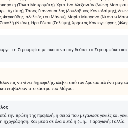
σκαράκη (Τόνια Μαυρομάτη), Χριστίνα Αλεξανιάν (Διώνη Μαστραπ
ρω Αχτύπη), Τάσος Γιαννόπουλος (Λουδοβίκος Κοντολαίμης), Λεω
ς Φεγκούδης, αδελφός του Μάνου), Μαρία Μπαγανά (Ντάντω Μαστρ
ακαλή (Ντάνι), Ήρα Ρόκου (Σαλώμη), Χρήστος Κοντογεώργης (Φλοριά
ργεί τη Στρουμφίτα με σκοπό να παγιδεύσει τα Στρουμφάκια και 
λοντας να γίνει δημοφιλής, κλέβει από τον Δρακουμέλ ένα μαγικό 
ια εισβάλουν στο κάστρο του Μάγου.
κλος
ετά την πρώτη της προβολή, η σειρά που μεγάλωσε γενιές και γενι
 ηχογράφηση. Και μέσα σε όλα αυτά η ζωή... Παραγωγή: Γαλλία -