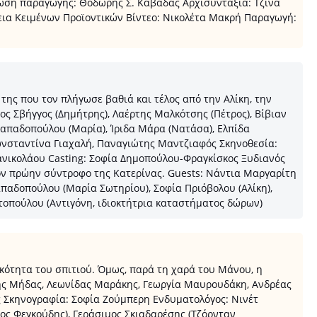
άνωση παραγωγής: Θοδωρής Σ. Καβαδάς Αρχισυνταξία: Τζίνα
ια Κειμένων Προϊοντικών Βίντεο: Νικολέτα Μακρή Παραγωγή:
ης που τον πλήγωσε βαθιά και τέλος από την Αλίκη, την
ος Σβήγγος (Δημήτρης), Λαέρτης Μαλκότσης (Πέτρος), Βίβιαν
Παπαδοπούλου (Μαρία), Ίριδα Μάρα (Νατάσα), Ελπίδα
Κωνσταντίνα Γιαχαλή, Παναγιώτης Μαντζιαφός Σκηνοθεσία:
νικολάου Casting: Σοφία Δημοπούλου-Φραγκίσκος Ξυδιανός
ον πρώην σύντροφο της Κατερίνας. Guests: Νάντια Μαργαρίτη
απαδοπούλου (Μαρία Σωτηρίου), Σοφία Πριόβολου (Αλίκη),
τοπούλου (Αντιγόνη, ιδιοκτήτρια καταστήματος δώρων)
κότητα του σπιτιού. Όμως, παρά τη χαρά του Μάνου, η
σης Μήδας, Λεωνίδας Μαράκης, Γεωργία Μαυρουδάκη, Ανδρέας
ς Σκηνογραφία: Σοφία Ζούμπερη Ενδυματολόγος: Νινέτ
ος Φεγκούδης), Γεράσιμος Σκιαδαρέσης (Τζόρνταν