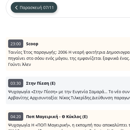
Παρασκευή 07/11
23:00
Scoop
Ταινίες Έτος παραγωγής: 2006 Η νεαρή φοιτήτρια Δημοσιογρα
πηγαίνει στο σόου ενός μάγου, της εμφανίζεται ξαφνικά ένας..
Γούντι Άλεν
03:30
Στην Πίεση (E)
Ψυχαγωγία «Στην Πίεση» με την Ευγενία Σαμαρά… Το νέο συνα
Αρβανίτης Αρχισυνταξία: Νίκος Τιλκερίδης Διεύθυνση παραγω
04:20
Ποπ Μαγειρική - Θ Κύκλος (E)
Ψυχαγωγία Η «ΠΟΠ Μαγειρική», η εκπομπή που αποκαλύπτει τις