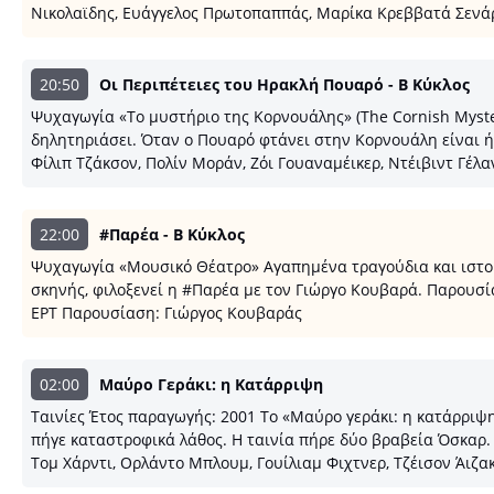
Νικολαϊδης, Ευάγγελος Πρωτοπαππάς, Μαρίκα Κρεββατά Σενάρι
20:50
Οι Περιπέτειες του Ηρακλή Πουαρό - B Κύκλος
Ψυχαγωγία «Το μυστήριο της Κορνουάλης» (The Cornish Myste
δηλητηριάσει. Όταν ο Πουαρό φτάνει στην Κορνουάλη είναι ήδ
Φίλιπ Τζάκσον, Πολίν Μοράν, Ζόι Γουαναμέικερ, Ντέιβιντ Γέλα
22:00
#Παρέα - B Κύκλος
Ψυχαγωγία «Μουσικό Θέατρο» Αγαπημένα τραγούδια και ιστορί
σκηνής, φιλοξενεί η #Παρέα με τον Γιώργο Κουβαρά. Παρουσ
ΕΡΤ Παρουσίαση: Γιώργος Κουβαράς
02:00
Μαύρο Γεράκι: η Κατάρριψη
Ταινίες Έτος παραγωγής: 2001 Το «Μαύρο γεράκι: η κατάρριψ
πήγε καταστροφικά λάθος. Η ταινία πήρε δύο βραβεία Όσκαρ. 
Τομ Χάρντι, Ορλάντο Μπλουμ, Γουίλιαμ Φιχτνερ, Τζέισον Άιζα