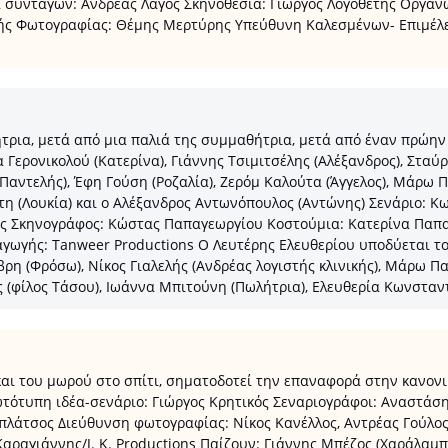
εια συνταγών: Ανδρέας Λαγός Σκηνοθεσία: Γιώργος Λογοθέτης Οργ
ς Φωτογραφίας: Θέμης Μερτύρης Υπεύθυνη Καλεσμένων- Επιμέλε
ια, μετά από μια παλιά της συμμαθήτρια, μετά από έναν πρώην τ
ερονικολού (Κατερίνα), Γιάννης Τσιμιτσέλης (Αλέξανδρος), Σταύρ
Παντελής), Έφη Γούση (Ροζαλία), Ζερόμ Καλούτα (Άγγελος), Μάρω 
ίτη (Λουκία) και ο Αλέξανδρος Αντωνόπουλος (Αντώνης) Σενάριο: 
ς Σκηνογράφος: Κώστας Παπαγεωργίου Κοστούμια: Κατερίνα Παπα
γωγής: Tanweer Productions Ο Λευτέρης Ελευθερίου υποδύεται τ
ρη (Φρόσω), Νίκος Γιαλελής (Ανδρέας λογιστής κλινικής), Μάρω Π
 (φίλος Τάσου), Ιωάννα Μπιτούνη (Πωλήτρια), Ελευθερία Κωνσταν
και του μωρού στο σπίτι, σηματοδοτεί την επαναφορά στην κανονι
τότυπη ιδέα-σενάριο: Γιώργος Κρητικός Σεναριογράφοι: Αναστά
πλάτσος Διεύθυνση φωτογραφίας: Νίκος Κανέλλος, Αντρέας Γούλο
ραγιάννης/J. K. Productions Παίζουν: Γιάννης Μπέζος (Χαράλαμπ