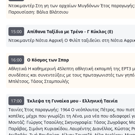
Ντοκιμαντέρ Στη γη των αρχαίων Μυγδόνων Έτος παραγωγής:
Παρουσίαση: Βάλια Βλάτσιου
15:00
Απίθανα Ταξίδια με Τρένο - Γ Κύκλος (E)
Ντοκιμαντέρ Νότια Αφρική Ο Φιλίπ ταξιδεύει στη Νότια Αφρικ
16:00
Ο Κόσμος των Σπορ
Αθλητικά Η καθημερινή 45λεπτη αθλητική εκπομπή της ΕΡΤ3 με 
συνδέσεις και συνεντεύξεις με τους πρωταγωνιστές των γηπέ
Μπλέτσος, Τάσος Σταμπουλής
17:00
Έκλεψα τη Γυναίκα μου - Ελληνική Ταινία
Ταινίες Έτος παραγωγής: 1964 Ο νεόπλουτος Πέτρος, που πιστ
κοπέλες, μέχρι που γνωρίζει τη Λένα, μια νέα που αδιαφορεί
Μοντάζ: Γιώργος Τσαούλης Σκηνογραφία: Τάσος Ζωγράφος Μο
Παράβας, Σιμόνη Κυριακίδου, Λαυρέντης Διανέλλος, Κώστας Ρ
Λειβαδάς, Ζωή Βουδούρη, Λίλιαν Σουρτζή, Λέλα Δερλίκου, Μι