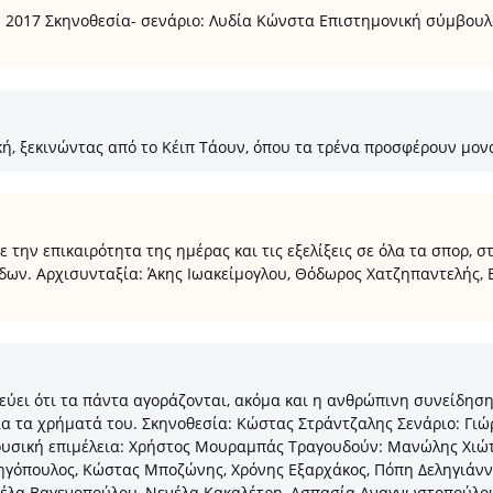
 2017 Σκηνοθεσία- σενάριο: Λυδία Κώνστα Επιστημονική σύμβουλ
ή, ξεκινώντας από το Κέιπ Τάουν, όπου τα τρένα προσφέρουν μονα
την επικαιρότητα της ημέρας και τις εξελίξεις σε όλα τα σπορ, σ
δων. Αρχισυνταξία: Άκης Ιωακείμογλου, Θόδωρος Χατζηπαντελής,
εύει ότι τα πάντα αγοράζονται, ακόμα και η ανθρώπινη συνείδησ
 για τα χρήματά του. Σκηνοθεσία: Κώστας Στράντζαλης Σενάριο: 
υσική επιμέλεια: Χρήστος Μουραμπάς Τραγουδούν: Μανώλης Χιώτη
ηγόπουλος, Κώστας Μποζώνης, Χρόνης Εξαρχάκος, Πόπη Δεληγιάνν
καέλα Βαγενοπούλου, Νενέλα Κακαλέτρη, Ασπασία Αναγνωστοπούλου