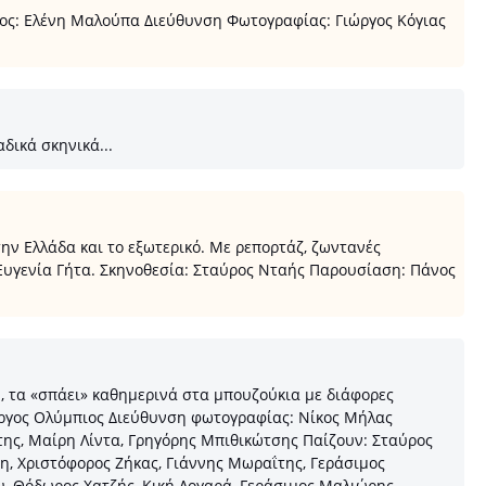
ος: Ελένη Μαλούπα Διεύθυνση Φωτογραφίας: Γιώργος Κόγιας
δικά σκηνικά...
την Ελλάδα και το εξωτερικό. Με ρεπορτάζ, ζωντανές
 Ευγενία Γήτα. Σκηνοθεσία: Σταύρος Νταής Παρουσίαση: Πάνος
η, τα «σπάει» καθημερινά στα μπουζούκια με διάφορες
Γιώργος Ολύμπιος Διεύθυνση φωτογραφίας: Νίκος Μήλας
ς, Μαίρη Λίντα, Γρηγόρης Μπιθικώτσης Παίζουν: Σταύρος
η, Χριστόφορος Ζήκας, Γιάννης Μωραΐτης, Γεράσιμος
, Θόδωρος Χατζής, Κική Λογαρά, Γεράσιμος Μαλιώρης,