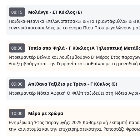
08:15
Μολάνγκ - ΣΤ Κύκλος (E)
Παιδικά-Νεανικά «Χελωνοπιτσάκι» & «Το Τριαντάφυλλο» & «Πιο
ευγενικό κοτοπουλάκι, με το όνομα Πίου Πίου μεγαλώνουν μαζί
08:30
Τοπία από Ψηλά - Γ Κύκλος (Α Τηλεοπτική Μετάδ
Ντοκιμαντέρ Βέλγιο και Λουξεμβούργο Β' Μέρος Έτος παραγωγής
Λουξεμβούργο και την Γερμανία και μαθαίνουμε τη μοναδική 
09:00
Απίθανα Ταξίδια με Τρένο - Γ Κύκλος (E)
Ντοκιμαντέρ Νότια Αφρική Ο Φιλίπ ταξιδεύει στη Νότια Αφρικ
10:00
Μέρα με Χρώμα
Ενημέρωση Έτος παραγωγής: 2025 Καθημερινή εκπομπή παραγωγ
την καινοτομία και την επιχειρηματικότητα. Ρεπορτάζ: Φρό