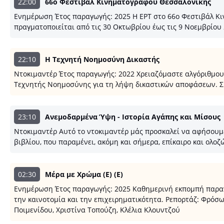
22:00
66ο Φεστιβάλ Κινηματογράφου Θεσσαλονίκης
Ενημέρωση Έτος παραγωγής: 2025 Η ΕΡΤ στο 66ο Φεστιβάλ Κι
πραγματοποιείται από τις 30 Οκτωβρίου έως τις 9 Νοεμβρίου 
22:10
Η Τεχνητή Νοημοσύνη Δικαστής
Ντοκιμαντέρ Έτος παραγωγής: 2022 Χρειαζόμαστε αλγόριθμο
Τεχνητής Νοημοσύνης για τη λήψη δικαστικών αποφάσεων. Σκ
23:10
Ανεμοδαρμένα Ύψη - Ιστορία Αγάπης και Μίσους
Ντοκιμαντέρ Αυτό το ντοκιμαντέρ μάς προσκαλεί να αφήσουμε 
βιβλίου, που παραμένει, ακόμη και σήμερα, επίκαιρο και ολοζ
02:30
Μέρα με Χρώμα (E) (E)
Ενημέρωση Έτος παραγωγής: 2025 Καθημερινή εκπομπή παραγωγ
την καινοτομία και την επιχειρηματικότητα. Ρεπορτάζ: Φρό
Ποιμενίδου, Χριστίνα Τοπούζη, Κλέλια Κλουντζού