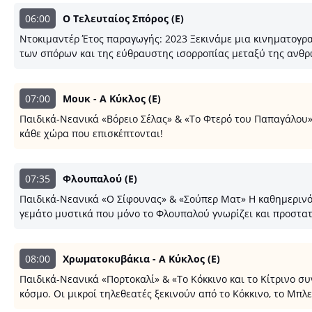
06:00
Ο Τελευταίος Σπόρος (E)
Ντοκιμαντέρ Έτος παραγωγής: 2023 Ξεκινάμε μια κινηματογρα
των σπόρων και της εύθραυστης ισορροπίας μεταξύ της ανθρ
07:00
Μουκ - Α Κύκλος (E)
Παιδικά-Νεανικά «Βόρειο Σέλας» & «Το Φτερό του Παπαγάλου
κάθε χώρα που επισκέπτονται!
07:35
Φλουπαλού (E)
Παιδικά-Νεανικά «Ο Σίφουνας» & «Σούπερ Ματ» Η καθημερινότ
γεμάτο μυστικά που μόνο το Φλουπαλού γνωρίζει και προστατε
08:00
Χρωματοκυβάκια - Α Κύκλος (E)
Παιδικά-Νεανικά «Πορτοκαλί» & «To Kόκκινο και το Κίτρινο 
κόσμο. Οι μικροί τηλεθεατές ξεκινούν από το Κόκκινο, το Μπλε