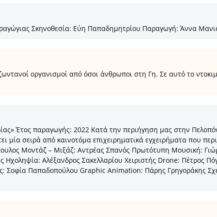
Δραγώγιας Σκηνοθεσία: Εύη Παπαδημητρίου Παραγωγή: Άννα Μαν
ωντανοί οργανισμοί από όσοι άνθρωποι στη Γη. Σε αυτό το ντοκι
δίας» Έτος παραγωγής: 2022 Κατά την περιήγηση μας στην Πελοπό
τει μία σειρά από καινοτόμα επιχειρηματικά εγχειρήματα που περ
υλος Μοντάζ – Μιξάζ: Αντρέας Σπανός Πρωτότυπη Μουσική: Γιώργο
ης Ηχοληψία: Αλέξανδρος Σακελλαρίου Χειριστής Drone: Πέτρος 
: Σοφία Παπαδοπούλου Graphic Animation: Πάρης Γρηγοράκης Σχε