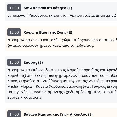
11:30
Με Αποφασιστικότητα (E)
Ενημέρωση Υπεύθυνος εκπομπής – Αρχισυνταξία: Δημήτρης 
12:00
Χώμα, η Βάση της Ζωής (E)
Ντοκιμαντέρ Σε ένα κουταλάκι χώμα υπάρχουν περισσότεροι ζ
ζωτικού οικοσυστήματος κάτω από τα πόδια μας.
13:00
Σπόρος (E)
Ντοκιμαντέρ Σπόρος Ιδεών στους Νομούς Κορινθίας και Αρκα
Κορινθίας) όπου εκτός των φημισμένων προιόντων του, διαθέ
Κάκος Σκηνοθεσία – Διεύθυνση Φωτογραφίας: Αντρέας Πετρόπο
Media: Μαρία – Κάντια Χαρδαλιά Εικονοληψία : Γιώργος Δέτσ
Παραγωγής: Γιάννης Διαμαντής Σχεδιασμός σήματος εκπομπής
Sporos Productions
14:00
Βότανα Καρποί της Γης - Α Κύκλος (E)