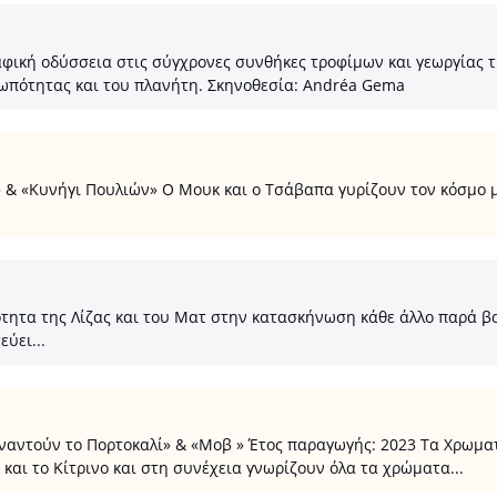
φική οδύσσεια στις σύγχρονες συνθήκες τροφίμων και γεωργίας τ
ωπότητας και του πλανήτη. Σκηνοθεσία: Andréa Gema
» & «Κυνήγι Πουλιών» O Mουκ και ο Τσάβαπα γυρίζουν τον κόσμο 
ητα της Λίζας και του Ματ στην κατασκήνωση κάθε άλλο παρά βαρ
ύει...
συναντούν το Πορτοκαλί» & «Μοβ » Έτος παραγωγής: 2023 Τα Χρωμ
 και το Κίτρινο και στη συνέχεια γνωρίζουν όλα τα χρώματα...