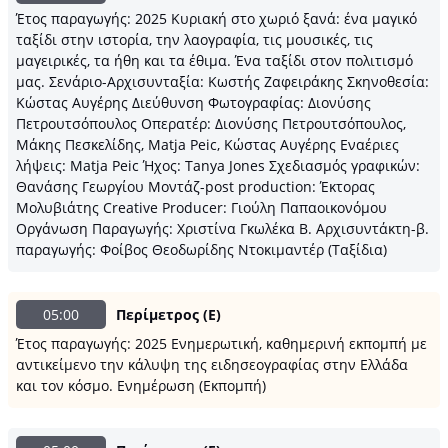
Έτος παραγωγής: 2025 Κυριακή στο χωριό ξανά: ένα μαγικό
ταξίδι στην ιστορία, την λαογραφία, τις μουσικές, τις
μαγειρικές, τα ήθη και τα έθιμα. Ένα ταξίδι στον πολιτισμό
μας. Σενάριο-Αρχισυνταξία: Κωστής Ζαφειράκης Σκηνοθεσία:
Κώστας Αυγέρης Διεύθυνση Φωτογραφίας: Διονύσης
Πετρουτσόπουλος Οπερατέρ: Διονύσης Πετρουτσόπουλος,
Μάκης Πεσκελίδης, Matja Peic, Κώστας Αυγέρης Εναέριες
λήψεις: Matja Peic Ήχος: Tanya Jones Σχεδιασμός γραφικών:
Θανάσης Γεωργίου Μοντάζ-post production: Έκτορας
Μολυβιάτης Creative Producer: Γιούλη Παπαοικονόμου
Οργάνωση Παραγωγής: Χριστίνα Γκωλέκα Β. Αρχισυντάκτη-β.
παραγωγής: Φοίβος Θεοδωρίδης Ντοκιμαντέρ (Ταξίδια)
05:00
Περίμετρος (E)
Έτος παραγωγής: 2025 Ενημερωτική, καθημερινή εκπομπή με
αντικείμενο την κάλυψη της ειδησεογραφίας στην Ελλάδα
και τον κόσμο. Ενημέρωση (Εκπομπή)