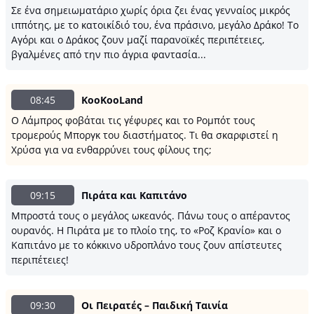
Σε ένα σημειωματάριο χωρίς όρια ζει ένας γενναίος μικρός
ιππότης, με το κατοικίδιό του, ένα πράσινο, μεγάλο Δράκο! Το
Αγόρι και ο Δράκος ζουν μαζί παρανοϊκές περιπέτειες,
βγαλμένες από την πιο άγρια φαντασία...
08:45
KooKooLand
Ο Λάμπρος φοβάται τις γέφυρες και το Ρομπότ τους
τρομερούς Μποργκ του διαστήματος. Τι θα σκαρφιστεί η
Χρύσα για να ενθαρρύνει τους φίλους της;
09:15
Πιράτα και Καπιτάνο
Μπροστά τους ο μεγάλος ωκεανός. Πάνω τους ο απέραντος
ουρανός. Η Πιράτα με το πλοίο της, το «Ροζ Κρανίο» και ο
Καπιτάνο με το κόκκινο υδροπλάνο τους ζουν απίστευτες
περιπέτειες!
09:30
Οι Πειρατές – Παιδική Ταινία