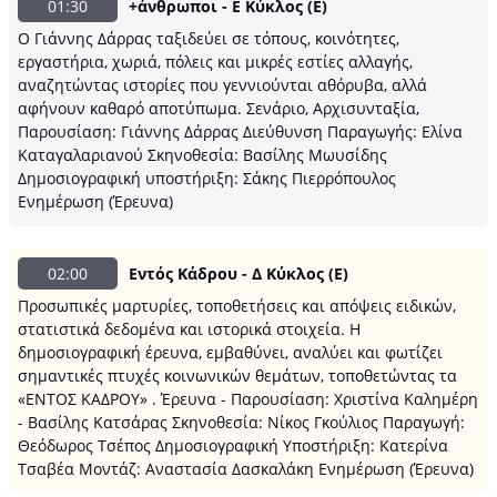
01:30
+άνθρωποι - Ε Κύκλος (E)
Ο Γιάννης Δάρρας ταξιδεύει σε τόπους, κοινότητες,
εργαστήρια, χωριά, πόλεις και μικρές εστίες αλλαγής,
αναζητώντας ιστορίες που γεννιούνται αθόρυβα, αλλά
αφήνουν καθαρό αποτύπωμα. Σενάριο, Αρχισυνταξία,
Παρουσίαση: Γιάννης Δάρρας Διεύθυνση Παραγωγής: Ελίνα
Καταγαλαριανού Σκηνοθεσία: Βασίλης Μωυσίδης
Δημοσιογραφική υποστήριξη: Σάκης Πιερρόπουλος
Ενημέρωση (Έρευνα)
02:00
Εντός Κάδρου - Δ Κύκλος (E)
Προσωπικές μαρτυρίες, τοποθετήσεις και απόψεις ειδικών,
στατιστικά δεδομένα και ιστορικά στοιχεία. Η
δημοσιογραφική έρευνα, εμβαθύνει, αναλύει και φωτίζει
σημαντικές πτυχές κοινωνικών θεμάτων, τοποθετώντας τα
«ΕΝΤΟΣ ΚΑΔΡΟΥ» . Έρευνα - Παρουσίαση: Χριστίνα Καλημέρη
- Βασίλης Κατσάρας Σκηνοθεσία: Νίκος Γκούλιος Παραγωγή:
Θεόδωρος Τσέπος Δημοσιογραφική Υποστήριξη: Κατερίνα
Τσαβέα Μοντάζ: Αναστασία Δασκαλάκη Ενημέρωση (Έρευνα)