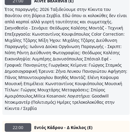
21:00
Άιντε Βαλκάνια (E)
Έτος παραγωγής: 2026 Ταξιδεύουμε στην Κίκιντα του
Βανάτου στη βόρεια Σερβία. Εδώ όπου οι κολοκύθες δεν είναι
απλά καρποί αλλά γιορτή ταυτότητας και συμμετοχής.
Σκηνοθεσία - Σενάριο: Θεόδωρος Καλέσης Μοντάζ - Τεχνική
Επεξεργασία: Κωνσταντίνος Κουφιόπουλος Color Correction:
Μιχάλης Τζάρης Μίξη Ήχου: Μιχάλης Τζάρης Διεύθυνση
Παραγωγής: Ιωάννα Δούκα Οργάνωση Παραγωγής - Σκριπτ:
Νόπη Ράντη Διεύθυνση Φωτογραφίας: Θεόδωρος Καλέσης
Εικονοληψία: Λυμπέρης Διονυσόπουλος Σπέσιαλ Εφέ -
Γραφικά: Παναγιώτης Γιωργάκας Κείμενα: Γιώργος Σταμκός
Δημοσιογραφική Έρευνα: Ζήνα Λευκου Παναγιώτου Αφήγηση:
Πάνος Μπουντουρογλου Βοηθός Μοντάζ: Ελένη Καψουρα
Μουσική Επιμέλεια: Κωνσταντίνος Κουφιόπουλος Μουσική
Τίτλων: Γιώργος Μουχτάρης Μεταφράσεις: Σπύρος
Αμοιρόπουλος,Milica Kosanovic Λογιστήριο: Goodwill
Ντοκιμαντέρ (Πολιτισμός) Ημέρες τρελοκολοκύθας στην
Κίκιντα / Σερβία
22:00
Εντός Κάδρου - Δ Κύκλος (E)