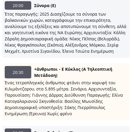
20:00
Σύνορα (E)
Έτος παραγωγής: 2025 Διασχίζουμε τα σύνορα των
βαλκανικών χωρών, καταγράφουμε την επικαιρότητα,
αναλύουμε τις εξελίξεις και αποτυπώνουμε τη σύνθετη, αλλά
και γοητευτική εικόνα της ΝΑ Ευρώπης Αρχισυνταξία: Κάλλη
Ζάραλη Δημοσιογραφική ομάδα: Νίκος Πέλπας (Βελιγράδι),
Νίκος Φραγκόπουλος (Σκόπια), Αλέξανδρος Μάρκου, Σερίφ
Μεχμέτ, Χριστίνα Σιγανίδου, Έλενα Τσιώτα Ενημέρωση
+άνθρωποι - Ε Κύκλος (Α Τηλεοπτική
20:30
Μετάδοση)
Ένας τετραπληγικός άνθρωπος φτάνει στην κορυφή του
Κιλιμάντζαρου, στα 5.895 μέτρα. Σενάριο, Αρχισυνταξία,
Παρουσίαση: Γιάννης Δάρρας Διεύθυνση Παραγωγής: Ελίνα
Καταγαλαριανού Σκηνοθεσία: Βασίλης Μωυσίδης
Δημοσιογραφική υποστήριξη: Σάκης Πιερρόπουλος
Ενημέρωση (Έρευνα) Χωρίς φρένο