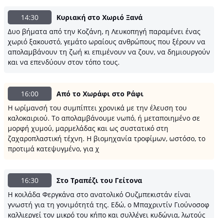
14:30
Κυριακή στο Χωριό Ξανά
Δυο βήματα από την Κοζάνη, η Λευκοπηγή παραμένει ένας
χωριό ξακουστό, γεμάτο ωραίους ανθρώπους που ξέρουν να
απολαμβάνουν τη ζωή κι επιμένουν να ζουν, να δημιουργούν
και να επενδύουν στον τόπο τους.
16:00
Από το Χωράφι στο Ράφι
Η ωρίμανσή του συμπίπτει χρονικά με την έλευση του
καλοκαιριού. Το απολαμβάνουμε νωπό, ή μεταποιημένο σε
μορφή χυμού, μαρμελάδας και ως συστατικό στη
ζαχαροπλαστική τέχνη. Η βιομηχανία τροφίμων, ωστόσο, το
προτιμά κατεψυγμένο, για χ
16:30
Στο Τραπέζι του Γείτονα
Η κοιλάδα Φεργκάνα στο ανατολικό Ουζμπεκιστάν είναι
γνωστή για τη γονιμότητά της. Εδώ, ο Μπαχριντίν Γιούνοσοφ
καλλιεργεί τον μικρό του κήπο και συλλέγει κυδώνια, λωτούς