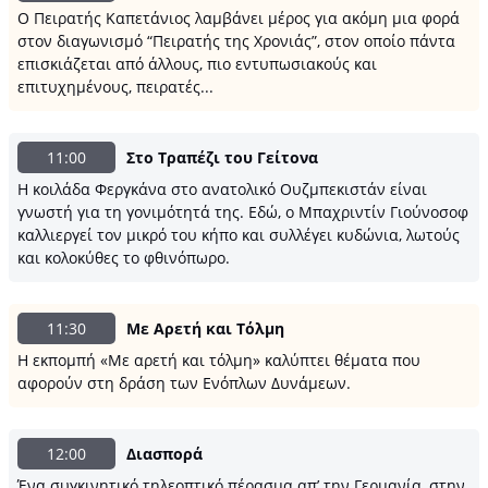
Ο Πειρατής Καπετάνιος λαμβάνει μέρος για ακόμη μια φορά
στον διαγωνισμό “Πειρατής της Χρονιάς”, στον οποίο πάντα
επισκιάζεται από άλλους, πιο εντυπωσιακούς και
επιτυχημένους, πειρατές...
11:00
Στο Τραπέζι του Γείτονα
Η κοιλάδα Φεργκάνα στο ανατολικό Ουζμπεκιστάν είναι
γνωστή για τη γονιμότητά της. Εδώ, ο Μπαχριντίν Γιούνοσοφ
καλλιεργεί τον μικρό του κήπο και συλλέγει κυδώνια, λωτούς
και κολοκύθες το φθινόπωρο.
11:30
Με Αρετή και Τόλμη
Η εκπομπή «Με αρετή και τόλμη» καλύπτει θέματα που
αφορούν στη δράση των Ενόπλων Δυνάμεων.
12:00
Διασπορά
Ένα συγκινητικό τηλεοπτικό πέρασμα απ’ την Γερμανία, στην