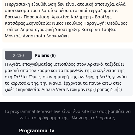
Η εργασιακή εξουθένωση δεν είναι ατομική αποτυχία, αλλά
αποτέλεσμα του πλαισίου μέσα στο οποίο εργαζόμαστε.
Έρευνα - Παρουσίαση: Χριστίνα Καλημέρη - Βασίλης
Κατσάρας Σκηνοθεσία: Νίκος Γκούλιος Παραγωγή: Θεόδωρος
Τσέπος Δημοσιογραφική Υποστήριξη: Κατερίνα Τσαβέα
Μοντάζ: Αναστασία Δασκαλάκη
22:30
Polaris (E)
Η Αγιάτ, επαγγελματίας ιστιοπλόος στον Αρκτικό, ταξιδεύει
μακριά από τον κόσμο και το παρελθόν της οικογένειάς της
στη Γαλλία. Όμως, όταν η μικρή της αδελφή, η Λειλά, γεννάει
το κοριτσάκι της, την Ιναγιά, έρχονται τα πάνω-κάτω στις
ζωές Σκηνοθεσία: Ainara Vera Ντοκιμαντέρ (Τρόπος ζωής)
Το programmatileorasis.live είναι ένα site που σας βοηθάει να
δείτε το πρόγραμμα της ελληνικής τηλεόρασης
Programma Tv