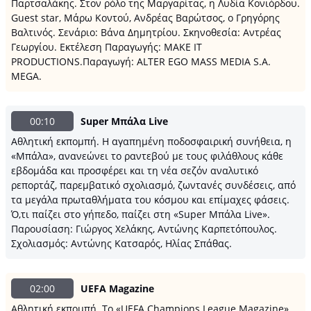
Παρτσαλάκης. Στον ρόλο της Μαργαρίτας, η Λυδία Κονιόρδου.
Guest star, Μάρω Κοντού, Ανδρέας Βαρώτσος, ο Γρηγόρης
Βαλτινός. Σενάριο: Βάνα Δημητρίου. Σκηνοθεσία: Αντρέας
Γεωργίου. Εκτέλεση Παραγωγής: MAKE IT
PRODUCTIONS.Παραγωγή: ALTER EGO MASS MEDIA S.A.
MEGA.
00:10
Super Μπάλα Live
Αθλητική εκπομπή. Η αγαπημένη ποδοσφαιρική συνήθεια, η
«Μπάλα», ανανεώνει το ραντεβού με τους φιλάθλους κάθε
εβδομάδα και προσφέρει και τη νέα σεζόν αναλυτικό
ρεπορτάζ, παρεμβατικό σχολιασμό, ζωντανές συνδέσεις, από
τα μεγάλα πρωταθλήματα του κόσμου και επίμαχες φάσεις.
Ό,τι παίζει στο γήπεδο, παίζει στη «Super Μπάλα Live».
Παρουσίαση: Γιώργος Χελάκης, Αντώνης Καρπετόπουλος.
Σχολιασμός: Αντώνης Κατσαρός, Ηλίας Σπάθας.
02:00
UEFA Magazine
Αθλητική εκπομπή. Το «UEFA Champions League Magazine»