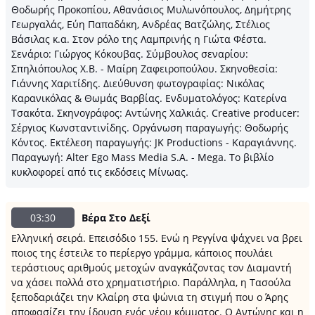
Θοδωρής Προκοπίου, Αθανάσιος Μυλωνόπουλος, Δημήτρης
Γεωργαλάς, Εύη Παπαδάκη, Ανδρέας Βατζώλης, Στέλιος
Βάσιλας κ.α. Στον ρόλο της Λαμπρινής η Γιώτα Φέστα.
Σενάριο: Γιώργος Κόκουβας. Σύμβουλος σεναρίου:
Σπηλιόπουλος Χ.Β. - Μαίρη Ζαφειροπούλου. Σκηνοθεσία:
Γιάννης Χαριτίδης. Διεύθυνση φωτογραφίας: Νικόλας
Καρανικόλας & Θωμάς Βαρβίας. Ενδυματολόγος: Κατερίνα
Τσακότα. Σκηνογράφος: Αντώνης Χαλκιάς. Creative producer:
Σέργιος Κωνσταντινίδης. Οργάνωση παραγωγής: Θοδωρής
Κόντος. Εκτέλεση παραγωγής: JK Productions - Καραγιάννης.
Παραγωγή: Alter Ego Mass Media S.A. - Mega. Το βιβλίο
κυκλοφορεί από τις εκδόσεις Μίνωας.
03:30
Βέρα Στο Δεξί
Ελληνική σειρά. Επεισόδιο 155. Ενώ η Ρεγγίνα ψάχνει να βρει
ποιος της έστειλε το περίεργο γράμμα, κάποιος πουλάει
τεράστιους αριθμούς μετοχών αναγκάζοντας τον Διαμαντή
να χάσει πολλά στο χρηματιστήριο. Παράλληλα, η Τασούλα
ξεποδαριάζει την Κλαίρη στα ψώνια τη στιγμή που ο Άρης
αποφασίζει την ίδρυση ενός νέου κόμματος. Ο Αντώνης και η