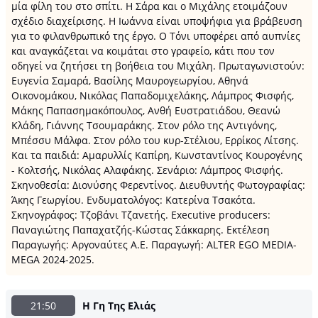
μία φίλη του στο σπίτι. Η Σάρα και ο Μιχάλης ετοιμάζουν
σχέδιο διαχείρισης. Η Ιωάννα είναι υποψήφια για βράβευση
για το φιλανθρωπικό της έργο. Ο Τόνι υποφέρει από αυπνίες
και αναγκάζεται να κοιμάται στο γραφείο, κάτι που τον
οδηγεί να ζητήσει τη βοήθεια του Μιχάλη. Πρωταγωνιστούν:
Ευγενία Σαμαρά, Βασίλης Μαυρογεωργίου, Αθηνά
Οικονομάκου, Νικόλας Παπαδομιχελάκης, Λάμπρος Φισφής,
Μάκης Παπασημακόπουλος, Ανθή Ευστρατιάδου, Θεανώ
Κλάδη, Γιάννης Τσουμαράκης. Στον ρόλο της Αντιγόνης,
Μπέσσυ Μάλφα. Στον ρόλο του κυρ-Στέλιου, Ερρίκος Λίτσης.
Και τα παιδιά: Αμαρυλλίς Καπίρη, Κωνσταντίνος Κουρογένης
- Κολτσής, Νικόλας Αλαφάκης. Σενάριο: Λάμπρος Φισφής.
Σκηνοθεσία: Διονύσης Φερεντίνος. Διευθυντής Φωτογραφίας:
Άκης Γεωργίου. Ενδυματολόγος: Κατερίνα Τσακότα.
Σκηνογράφος: Τζοβάνι Τζανετής. Executive producers:
Παναγιώτης Παπαχατζής-Κώστας Σάκκαρης. Εκτέλεση
Παραγωγής: Αργοναύτες Α.Ε. Παραγωγή: ALTER EGO MEDIA-
MEGA 2024-2025.
21:50
Η Γη Της Ελιάς