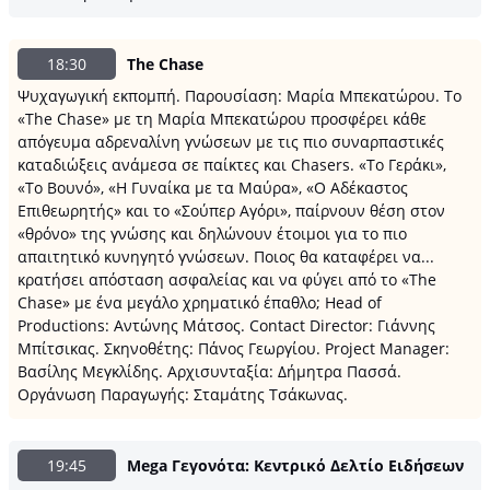
18:30
The Chase
Ψυχαγωγική εκπομπή. Παρουσίαση: Μαρία Μπεκατώρου. Το
«The Chase» με τη Μαρία Μπεκατώρου προσφέρει κάθε
απόγευμα αδρεναλίνη γνώσεων με τις πιο συναρπαστικές
καταδιώξεις ανάμεσα σε παίκτες και Chasers. «Το Γεράκι»,
«Το Βουνό», «Η Γυναίκα με τα Μαύρα», «Ο Αδέκαστος
Επιθεωρητής» και το «Σούπερ Αγόρι», παίρνουν θέση στον
«θρόνο» της γνώσης και δηλώνουν έτοιμοι για το πιο
απαιτητικό κυνηγητό γνώσεων. Ποιος θα καταφέρει να...
κρατήσει απόσταση ασφαλείας και να φύγει από το «The
Chase» με ένα μεγάλο χρηματικό έπαθλο; Head of
Productions: Αντώνης Μάτσος. Contact Director: Γιάννης
Μπίτσικας. Σκηνοθέτης: Πάνος Γεωργίου. Project Manager:
Βασίλης Μεγκλίδης. Αρχισυνταξία: Δήμητρα Πασσά.
Οργάνωση Παραγωγής: Σταμάτης Τσάκωνας.
19:45
Mega Γεγονότα: Κεντρικό Δελτίο Ειδήσεων