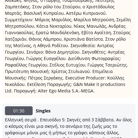
Αλικάκη. Μηνάς: ο Γιωργής Τσαμπουράκης. Λευτέρης
Ζαμπετάκης. Στον ρόλο του Σταύρου, ο Χριστόδουλος
Μαρτάς. Βασιλική Κυπραίου, Αστέρω Κυπριανού.
Συμμετέχουν: Μάριος Μαριόλος, Μαρίλια Μητρούση, Σεμέλη
Μητροπούλου, Κάτια Νεκταρίου, Νίκος Μανωλάς, Ανδρέας
Γιαννακούλας, Ερατώ Μανδαλενάκη, Εβίτα Αγαΐτση, Σταύρος
Χατζαριάν, Θάνος Λάμπρου, Χριστιάνα Βατίστα. Στον ρόλο
της Ματίνας, η Αθηνά Ροδίτου. Σκηνοθεσία: Αντρέας
Γεωργίου. Σενάριο: Βάνα Δημητρίου. Σκηνοθέτες: Αντρέας
Γεωργίου, Γιώργος Ευαγγέλου. Διεύθυνση Φωτογραφίας:
Ραφαέλλος Γεωργίου, Στέλιος Ευτυχίου, Γιώργος Τσεριώτης.
Πρωτότυπη Μουσική: Χρίστος Στυλιανού. Επιμέλεια
Μουσικής: Πέτρος Σεργάκης. Executive Producer: Κούλλης
Νικολάου. Εκτέλεση Παραγωγής: G&N Make it productions
Ltd. Παραγωγή: Alter Ego Media S.A.-MEGA.
01:30
Singles
Ελληνική σειρά . Επεισόδιο 5: Σκηνές από 3 Σάββατα. Αν όλος
ο κόσμος είναι μια σκηνή, το σενάριο της ζωής μας το
γράφουμε μόνοι μας ή μήπως το γράφει κάποιος άλλος,