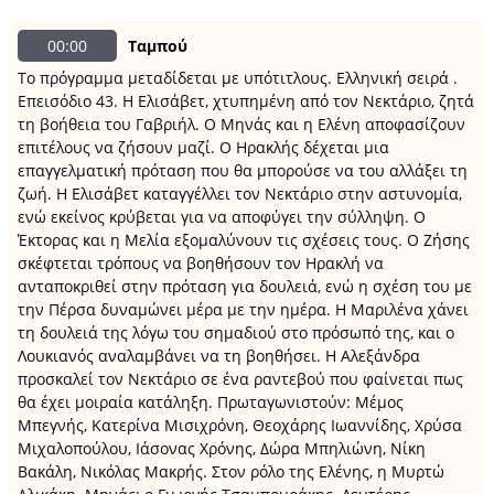
00:00
Ταμπού
Το πρόγραμμα μεταδίδεται με υπότιτλους. Ελληνική σειρά .
Επεισόδιο 43. Η Ελισάβετ, χτυπημένη από τον Νεκτάριο, ζητά
τη βοήθεια του Γαβριήλ. Ο Μηνάς και η Ελένη αποφασίζουν
επιτέλους να ζήσουν μαζί. Ο Ηρακλής δέχεται μια
επαγγελματική πρόταση που θα μπορούσε να του αλλάξει τη
ζωή. Η Ελισάβετ καταγγέλλει τον Νεκτάριο στην αστυνομία,
ενώ εκείνος κρύβεται για να αποφύγει την σύλληψη. Ο
Έκτορας και η Μελία εξομαλύνουν τις σχέσεις τους. Ο Ζήσης
σκέφτεται τρόπους να βοηθήσουν τον Ηρακλή να
ανταποκριθεί στην πρόταση για δουλειά, ενώ η σχέση του με
την Πέρσα δυναμώνει μέρα με την ημέρα. Η Μαριλένα χάνει
τη δουλειά της λόγω του σημαδιού στο πρόσωπό της, και ο
Λουκιανός αναλαμβάνει να τη βοηθήσει. Η Αλεξάνδρα
προσκαλεί τον Νεκτάριο σε ένα ραντεβού που φαίνεται πως
θα έχει μοιραία κατάληξη. Πρωταγωνιστούν: Μέμος
Μπεγνής, Κατερίνα Μισιχρόνη, Θεοχάρης Ιωαννίδης, Χρύσα
Μιχαλοπούλου, Ιάσονας Χρόνης, Δώρα Μπηλιώνη, Νίκη
Βακάλη, Νικόλας Μακρής. Στον ρόλο της Ελένης, η Μυρτώ