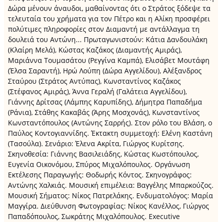
Δώρα μένουν άναυδοι, μαθαίνοντας ότι ο Στράτος ξόδεψε τα
τελευταία του χρήματα για τον Πέτρο και η Αλίκη προσφέρει
πολύτιμες πληροφορίες στον Διαμαντή με αντάλλαγμα τη
δουλειά του Αντώνη... Πρωταγωνιστούν: Κάτια Δανδουλάκη
(Κλαίρη Μελά), Κώστας Καζάκος (Διαμαντής Αμιράς),
Μαριάννα Τουμασάτου (Ρεγγίνα Καμπά), Ελισάβετ Μουτάφη
(Έλσα Σαραντή), Ηρώ Λούπη (Δώρα Αγγελίδου), Αλέξανδρος
Σταύρου (Στράτος Αντύπας), Κωνσταντίνος Καζάκος
(Στέφανος Αμιράς), Άννα Γεραλή (Γαλάτεια Αγγελίδου),
Γιάννης Δρίτσας (Λάμπης Καρυπίδης), Δήμητρα Παπαδήμα
(Ράνια), Στάθης Κακαβάς (Άρης Μοσχονάς), Κωνσταντίνος
Κωνσταντόπουλος (Αντώνης Σαρρής). Στον ρόλο του Βλάση, ο
Παύλος Κοντογιαννίδης. Έκτακτη συμμετοχή: Ελένη Καστάνη
(Τασούλα). Σενάριο: Έλενα Ακρίτα, Γιώργος Κυρίτσης.
Σκηνοθεσία: Γιάννης Βασιλειάδης, Κώστας Κωστόπουλος,
Ευγενία Οικονόμου, Σπύρος Μιχαλόπουλος. Οργάνωση
Εκτέλεσης Παραγωγής: Θοδωρής Κόντος. Σκηνογράφος:
Αντώνης Χαλκιάς. Μουσική επιμέλεια: Βαγγέλης Μπαρκούζος.
Μουσική Σήματος: Νίκος Πατρελάκης. Ενδυματολόγος: Μαρία
Μαγγίρα. Διεύθυνση Φωτογραφίας: Νίκος Κανέλλος, Γιώργος
Παπαδόπουλος, Σωκράτης Μιχαλόπουλος. Executive