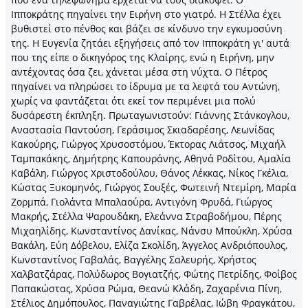
Ιπποκράτης πηγαίνει την Ειρήνη στο γιατρό. Η Στέλλα έχει
βυθιστεί στο πένθος και βάζει σε κίνδυνο την εγκυμοσύνη
της. Η Ευγενία ζητάει εξηγήσεις από τον Ιπποκράτη γι' αυτά
που της είπε ο δικηγόρος της Κλαίρης, ενώ η Ειρήνη, μην
αντέχοντας όσα ζει, χάνεται μέσα στη νύχτα. Ο Πέτρος
πηγαίνει να πληρώσει το ίδρυμα με τα λεφτά του Αντώνη,
χωρίς να φαντάζεται ότι εκεί τον περιμένει μια πολύ
δυσάρεστη έκπληξη. Πρωταγωνιστούν: Γιάννης Στάνκογλου,
Αναστασία Παντούση, Γεράσιμος Σκιαδαρέσης, Λεωνίδας
Κακούρης, Γιώργος Χρυσοστόμου, Έκτορας Λιάτσος, Μιχαήλ
Ταμπακάκης, Δημήτρης Καπουράνης, Αθηνά Ροδίτου, Αμαλία
Καβάλη, Γιώργος Χριστοδούλου, Θάνος Λέκκας, Νίκος Γκέλια,
Κώστας Ξυκομηνός, Γιώργος Σουξές, Φωτεινή Ντεμίρη, Μαρία
Ζορμπά, Γιολάντα Μπαλαούρα, Αντιγόνη Φρυδά, Γιώργος
Μακρής, Στέλλα Ψαρουδάκη, Ελεάννα Στραβοδήμου, Πέρης
Μιχαηλίδης, Κωνσταντίνος Δανίκας, Νάνσυ Μπούκλη, Χρύσα
Βακάλη, Εύη Δόβελου, Ελίζα Σκολίδη, Άγγελος Ανδριόπουλος,
Κωνσταντίνος Γαβαλάς, Βαγγέλης Σαλευρής, Χρήστος
Χαλβατζάρας, Πολύδωρος Βογιατζής, Φώτης Πετρίδης, Φοίβος
Παπακώστας, Χρύσα Ρώμα, Θεανώ Κλάδη, Ζαχαρένια Πίνη,
Στέλιος Δημόπουλος, Παναγιώτης Γαβρέλας, Ιώβη Φραγκάτου,