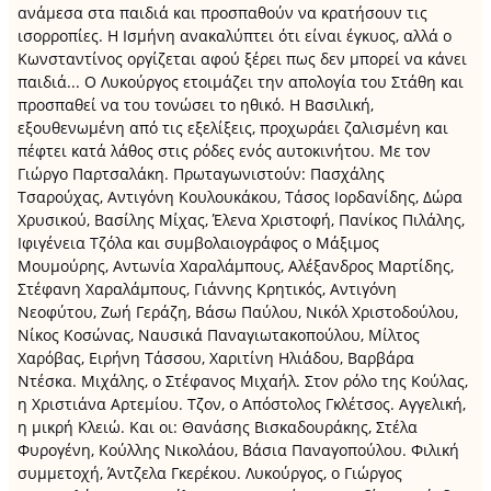
ανάμεσα στα παιδιά και προσπαθούν να κρατήσουν τις
ισορροπίες. Η Ισμήνη ανακαλύπτει ότι είναι έγκυος, αλλά ο
Κωνσταντίνος οργίζεται αφού ξέρει πως δεν μπορεί να κάνει
παιδιά... Ο Λυκούργος ετοιμάζει την απολογία του Στάθη και
προσπαθεί να του τονώσει το ηθικό. Η Βασιλική,
εξουθενωμένη από τις εξελίξεις, προχωράει ζαλισμένη και
πέφτει κατά λάθος στις ρόδες ενός αυτοκινήτου. Με τον
Γιώργο Παρτσαλάκη. Πρωταγωνιστούν: Πασχάλης
Τσαρούχας, Αντιγόνη Κουλουκάκου, Τάσος Ιορδανίδης, Δώρα
Χρυσικού, Βασίλης Μίχας, Έλενα Χριστοφή, Πανίκος Πιλάλης,
Ιφιγένεια Τζόλα και συμβολαιογράφος ο Μάξιμος
Μουμούρης, Αντωνία Χαραλάμπους, Αλέξανδρος Μαρτίδης,
Στέφανη Χαραλάμπους, Γιάννης Κρητικός, Αντιγόνη
Νεοφύτου, Ζωή Γεράζη, Βάσω Παύλου, Νικόλ Χριστοδούλου,
Νίκος Κοσώνας, Ναυσικά Παναγιωτακοπούλου, Μίλτος
Χαρόβας, Ειρήνη Τάσσου, Χαριτίνη Ηλιάδου, Βαρβάρα
Ντέσκα. Μιχάλης, ο Στέφανος Μιχαήλ. Στον ρόλο της Κούλας,
η Χριστιάνα Αρτεμίου. Τζον, ο Απόστολος Γκλέτσος. Αγγελική,
η μικρή Κλειώ. Και οι: Θανάσης Βισκαδουράκης, Στέλα
Φυρογένη, Κούλλης Νικολάου, Βάσια Παναγοπούλου. Φιλική
συμμετοχή, Άντζελα Γκερέκου. Λυκούργος, ο Γιώργος