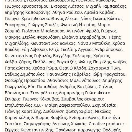
Γιώργος Χρυσοστόμου, Έκτορας Λιάτσος, Μιχαήλ Ταμπακάκης,
Δημήτρης Καπουράνης, Αθηνά Ροδίτου, Αμαλία Καβάλη,
Γιώργος Χριστοδούλου, Θάνος Λέκκας, Νίκος Γκέλια, Κώστας
Ξυκομηνός, Γιώργος Σουξές, Φωτεινή Ντεμίρη, Μαρία
Ζορμπά, Γιολάντα Μπαλαούρα, Αντιγόνη Φρυδά, Γιώργος
Μακρής, Στέλλα Ψαρουδάκη, Ελεάννα Στραβοδήμου, Πέρης
Μιχαηλίδης, Κωνσταντίνος Δανίκας, Νάνσυ Μπούκλη, Χρύσα
Βακάλη, Εύη Δόβελου, Ελίζα Σκολίδη, Άγγελος Ανδριόπουλος,
Κωνσταντίνος Γαβαλάς, Βαγγέλης Σαλευρής, Χρήστος
Χαλβατζάρας, Πολύδωρος Βογιατζής, Φώτης Πετρίδης, Φοίβος
Παπακώστας, Χρύσα Ρώμα, Θεανώ Κλάδη, Ζαχαρένια Πίνη,
Στέλιος Δημόπουλος, Παναγιώτης Γαβρέλας, Ιώβη Φραγκάτου,
Θοδωρής Προκοπίου, Αθανάσιος Μυλωνόπουλος, Δημήτρης
Γεωργαλάς, Εύη Παπαδάκη, Ανδρέας Βατζώλης, Στέλιος
Βάσιλας κ.α. Στον ρόλο της Λαμπρινής η Γιώτα Φέστα.
Σενάριο: Γιώργος Κόκουβας. Σύμβουλος σεναρίου:
Σπηλιόπουλος Χ.Β. - Μαίρη Ζαφειροπούλου. Σκηνοθεσία:
Γιάννης Χαριτίδης. Διεύθυνση φωτογραφίας: Νικόλας
Καρανικόλας & Θωμάς Βαρβίας. Ενδυματολόγος: Κατερίνα
Τσακότα. Σκηνογράφος: Αντώνης Χαλκιάς. Creative producer:
Σέργιος Κωνσταντινίδης. Οργάνωση παραγωγής: Θοδωρής