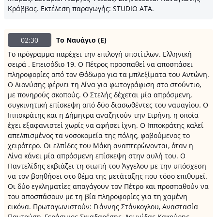
Κράββας. Εκτέλεση παραγωγής: STUDIO ATA.
02:30
Το Ναυάγιο (Ε)
Το πρόγραμμα παρέχει την επιλογή υποτίτλων. Ελληνική
σειρά . Επεισόδιο 19. Ο Πέτρος προσπαθεί να αποσπάσει
πληροφορίες από τον Θόδωρο για τα μπλεξίματα του Αντώνη.
Ο Διονύσης φέρνει τη Λίνα για φωτογράφιση στο στούντιο,
με πονηρούς σκοπούς. Ο Στελής δέχεται μία απρόσμενη,
συγκινητική επίσκεψη από δύο διασωθέντες του ναυαγίου. Ο
Ιπποκράτης και η Δήμητρα αναζητούν την Ειρήνη, η οποία
έχει εξαφανιστεί χωρίς να αφήσει ίχνη. Ο Ιπποκράτης καλεί
απελπισμένος τα νοσοκομεία της πόλης, φοβούμενος το
χειρότερο. Οι ελπίδες του Μάκη αναπτερώνονται, όταν η
Λίνα κάνει μία απρόσμενη επίσκεψη στην αυλή του. Ο
Παντελίδης εκβιάζει τη σιωπή του Άγγελου με την υπόσχεση
να τον βοηθήσει στο θέμα της μετάταξης που τόσο επιθυμεί.
Οι δύο εγκληματίες απαγάγουν τον Πέτρο και προσπαθούν να
του αποσπάσουν με τη βία πληροφορίες για τη χαμένη
εικόνα. Πρωταγωνιστούν: Γιάννης Στάνκογλου, Αναστασία
Παντούση, Γεράσιμος Σκιαδαρέσης, Λεωνίδας Κακούρης,