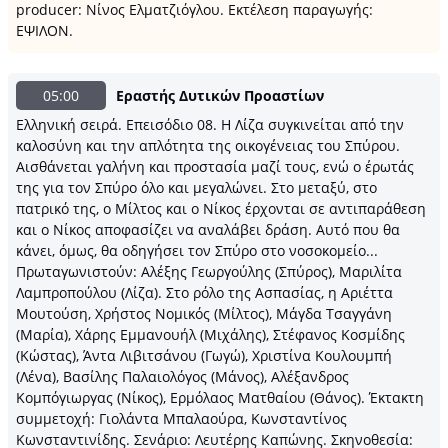
producer: Νίνος Ελματζιόγλου. Εκτέλεση παραγωγής:
ΕΨΙΛΟΝ.
05:00
Εραστής Δυτικών Προαστίων
Ελληνική σειρά. Επεισόδιο 08. Η Λίζα συγκινείται από την
καλοσύνη και την απλότητα της οικογένειας του Σπύρου.
Αισθάνεται γαλήνη και προστασία μαζί τους, ενώ ο έρωτάς
της για τον Σπύρο όλο και μεγαλώνει. Στο μεταξύ, στο
πατρικό της, ο Μίλτος και ο Νίκος έρχονται σε αντιπαράθεση
και ο Νίκος αποφασίζει να αναλάβει δράση. Αυτό που θα
κάνει, όμως, θα οδηγήσει τον Σπύρο στο νοσοκομείο...
Πρωταγωνιστούν: Αλέξης Γεωργούλης (Σπύρος), Μαριλίτα
Λαμπροπούλου (Λίζα). Στο ρόλο της Ασπασίας, η Αριέττα
Μουτούση, Χρήστος Νομικός (Μίλτος), Μάγδα Τσαγγάνη
(Μαρία), Χάρης Εμμανουήλ (Μιχάλης), Στέφανος Κοσμίδης
(Κώστας), Άντα Λιβιτσάνου (Γωγώ), Χριστίνα Κουλουμπή
(Λένα), Βασίλης Παλαιολόγος (Μάνος), Αλέξανδρος
Κομπόγιωργας (Νίκος), Ερμόλαος Ματθαίου (Θάνος). Έκτακτη
συμμετοχή: Γιολάντα Μπαλαούρα, Κωνσταντίνος
Κωνσταντινίδης. Σενάριο: Λευτέρης Καπώνης. Σκηνοθεσία: