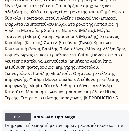
λίγο έξω απ' τα νερά του. Θα υπάρξουν αμηχανίες και
αδεξιότητες αλλά ο Σπύρος είναι μαχητής και μαθημένος στα
δύσκολα. Πρωταγωνιστούν: Αλέξης Γεωργούλης (Σπύρος),
Μαριλίτα Λαμπροπούλου (Λίζα). Στο ρόλο της Ασπασίας, η
Αριέττα Μουτούση, Χρήστος Νομικός (Μίλτος), Μάγδα
Τσαγγάνη (Μαρία), Χάρης Εμμανουήλ (Μιχάλης), Στέφανος
Κοσμίδης (Κώστας), Άντα Λιβιτσάνου (Γωγώ), Χριστίνα
Κουλουμπή (Λένα), Βασίλης Παλαιολόγος (Μάνος), Αλέξανδρος
Κομπόγιωργας (Νίκος), Ερμόλαος Ματθαίου (Θάνος). Σενάριο:
Λευτέρης Καπώνης. Σκηνοθεσία: Δημήτρης Αρβανίτης.
Διεύθυνση φωτογραφίας: Δημήτρης Αποστόλου.
Σκηνογράφος: Βασίλης Μπαλτσάς. Οργάνωση εκτέλεσης
παραγωγής: Φαίδρα Μανουσακίδου. Διεύθυνση εκτέλεσης
παραγωγής: Μαρία Πάουελ. Ενδυματολόγος: Αλεξάνδρα
Κατσαΐτη. Μουσική τίτλων και μουσική επιμέλεια: Νίκος
Τερζής. Εταιρεία εκτέλεσης παραγωγής: JK PRODUCTIONS.
05:40
Κοινωνία Ώρα Μega
Ενημερωτική εκπομπή με τον Ιορδάνη Χασαπόπουλο και την