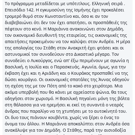
Το πρόγραμμα μεταδίδεται με υπότιτλους. Ελληνική σειρά .
Επεισόδιο 142. Η εγκυμοσύνη της Ισμήνης έχει προκαλέσει
τρομερό θυμό στον Κωνσταντίνο και, όσο κι αν τον
διαβεβαιώνει ότι δεν τον έχει απατήσει, οι προσπάθειές της
πέφτουν στο κενό. Η Μαριάννα ανακοινώνει στον Δημάδη,
τον οικονομικό διευθυντή της εταιρείας, τις οικονομικές της
απαιτήσεις προκειμένου να τον καλύψει στον Ανδρέα. Η μέρα
της απολογίας του Στάθη στον Ανακριτή έχει φτάσει και οι
αστυνομικοί τον συνοδεύουν στο Δικαστικό μέγαρο. Τον
συνοδεύει ο Λυκούργος, ενώ απ' έξω περιμένουν με αγωνία η
Βασιλική, η Ιουλία και ο Παρασκευάς. Αγωνία, όμως, για την
έκβαση έχει και η Αριάδνη και ο Κουράκος προσπαθεί να της
δώσει κουράγιο. Οι οικονομικές σπατάλες της Άννας οδηγούν
τη σχέση της με τον Πότη από το κακό στο χειρότερο. Μια
ακόμα υπερβολή που θα κάνει με αχρείαστα ψώνια, θα τους
οδηγήσει στον χωρισμό. Η Βασιλική πηγαίνει μόνη της βόλτα
στη θάλασσα για να ηρεμήσει κι εκεί τη συναντά ο νεαρός
άνδρας που παραλίγο να τη χτυπήσει με το αυτοκίνητό του.
Οι δυο τους πιάνουν κουβέντα, χωρίς να ξέρει ο ένας το
όνομα του άλλου. Η Μαριάννα αποκαλύπτει στον Ανδρέα όσα
ανακάλυψε για τον Δημάδη. Ο Στάθης, παρά την αισιοδοξία