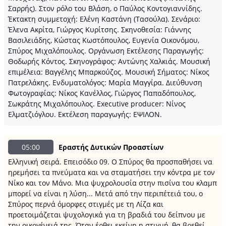
Σαρρής). Στον ρόλο του Βλάση, ο Παύλος Κοντογιαννίδης.
Έκτακτη συμμετοχή: Ελένη Καστάνη (Τασούλα). Σενάριο:
Έλενα Ακρίτα, Γιώργος Κυρίτσης. Σκηνοθεσία: Γιάννης
Βασιλειάδης, Κώστας Κωστόπουλος, Ευγενία Οικονόμου,
Σπύρος Μιχαλόπουλος. Οργάνωση Εκτέλεσης Παραγωγής:
Θοδωρής Κόντος. Σκηνογράφος: Αντώνης Χαλκιάς. Μουσική
επιμέλεια: Βαγγέλης Μπαρκούζος. Μουσική Σήματος: Νίκος
Πατρελάκης. Ενδυματολόγος: Μαρία Μαγγίρα. Διεύθυνση
Φωτογραφίας: Νίκος Κανέλλος, Γιώργος Παπαδόπουλος,
Σωκράτης Μιχαλόπουλος. Executive producer: Νίνος
Ελματζιόγλου. Εκτέλεση παραγωγής: ΕΨΙΛΟΝ.
05:00
Εραστής Δυτικών Προαστίων
Ελληνική σειρά. Επεισόδιο 09. Ο Σπύρος θα προσπαθήσει να
ηρεμήσει τα πνεύματα και να σταματήσει την κόντρα με τον
Νίκο και τον Μάνο. Μια ψυχρολουσία στην πισίνα του κλαμπ
μπορεί να είναι η λύση... Μετά από την περιπέτειά του, ο
Σπύρος περνά όμορφες στιγμές με τη Λίζα και
προετοιμάζεται ψυχολογικά για τη βραδιά του δείπνου με
την οικογένειά της. Όταν έρθει εκείνη η στιγμή, θα βρεθεί