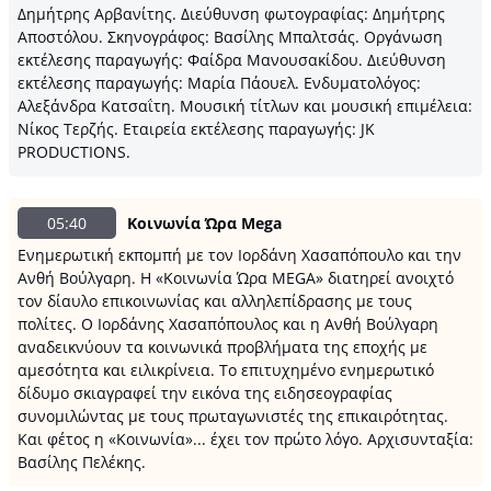
Δημήτρης Αρβανίτης. Διεύθυνση φωτογραφίας: Δημήτρης
Αποστόλου. Σκηνογράφος: Βασίλης Μπαλτσάς. Οργάνωση
εκτέλεσης παραγωγής: Φαίδρα Μανουσακίδου. Διεύθυνση
εκτέλεσης παραγωγής: Μαρία Πάουελ. Ενδυματολόγος:
Αλεξάνδρα Κατσαΐτη. Μουσική τίτλων και μουσική επιμέλεια:
Νίκος Τερζής. Εταιρεία εκτέλεσης παραγωγής: JK
PRODUCTIONS.
05:40
Κοινωνία Ώρα Μega
Ενημερωτική εκπομπή με τον Ιορδάνη Χασαπόπουλο και την
Ανθή Βούλγαρη. Η «Κοινωνία Ώρα MEGA» διατηρεί ανοιχτό
τον δίαυλο επικοινωνίας και αλληλεπίδρασης με τους
πολίτες. O Ιορδάνης Χασαπόπουλος και η Ανθή Βούλγαρη
αναδεικνύουν τα κοινωνικά προβλήματα της εποχής με
αμεσότητα και ειλικρίνεια. To επιτυχημένο ενημερωτικό
δίδυμο σκιαγραφεί την εικόνα της ειδησεογραφίας
συνομιλώντας με τους πρωταγωνιστές της επικαιρότητας.
Και φέτος η «Κοινωνία»... έχει τον πρώτο λόγο. Αρχισυνταξία:
Βασίλης Πελέκης.