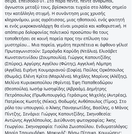
σειρά. Επεισόδιο 01. Στο παρά πέντε, πέντε άνθρωποι,
άγνωστοι μεταξύ τους, βρίσκονται τυχαία στο λάθος σημείο
την κατάλληλη στιγμή. Η συνάντηση μιας χρυσής
κληρονόμου, μιας αγρότισσας, μιας ηθοποιού, ενός φοιτητή
κι ενός μικροκαναλάρχη θα είναι μοιραία και καθοριστική. Η
απόπειρα δολοφονίας πολιτικού προσώπου θα τους
τοποθετήσει σε κοινή πορεία προς την επίλυση του
μυστηρίου... Μια πορεία, γεμάτη περιπέτεια κι άφθονο γέλιο!
Πρωταγωνιστούν: Σμαράγδα Καρύδη (Ντάλια), Ελισάβετ
Κωνσταντινίδου (Ζουμπουλία), Γιώργος Καπουτζίδης
(Σπύρος), Αργύρης Αγγέλου (Φώτης), Αγγελική Λάμπρη
(Αγγέλα), Ειρήνη Κουμαριανού (Σοφία), Παύλος Ορκόπουλος
(Θωμάς), Ελένη Κρίτα (Μαριλένα), Μιχάλης Μαρίνος (Αλέξης),
Μελίνα Κυριακοπούλου (Φρίντα), Έφη Παπαθεοδώρου
(Θεοπούλα), Ιωσήφ Ιωσηφίδης (Αβραάμ), Δημήτρης
Πετρόπουλος (Πρωθυπουργός), Γεράσιμος Μιχελής (Αντρέας),
Πατρίκιος Κωστής (Νίκος), Θοδωρής Ανθόπουλος (Τίμος). Στο
ρόλο του υπουργού, ο Άλκης Παναγιωτίδης, Βασίλης, ο Μάνος
Πίντζης. Σενάριο: Γιώργος Καπουτζίδης. Σκηνοθεσία:
Αντώνης Αγγελόπουλος. Διεύθυνση φωτογραφίας: Άκης
Γεωργίου. Σκηνογραφία: Γιούλα Ζωιοπούλου. Ενδυματολόγος:
Μαρία Τσαμουδάκη. Μακιγιάζ: Βάσω Πίτσικα. Κομμώσεις: