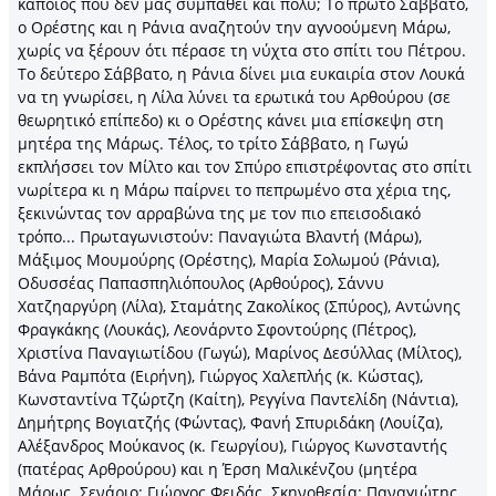
κάποιος που δεν μας συμπαθεί και πολύ; Το πρώτο Σάββατο,
ο Ορέστης και η Ράνια αναζητούν την αγνοούμενη Μάρω,
χωρίς να ξέρουν ότι πέρασε τη νύχτα στο σπίτι του Πέτρου.
Το δεύτερο Σάββατο, η Ράνια δίνει μια ευκαιρία στον Λουκά
να τη γνωρίσει, η Λίλα λύνει τα ερωτικά του Αρθούρου (σε
θεωρητικό επίπεδο) κι ο Ορέστης κάνει μια επίσκεψη στη
μητέρα της Μάρως. Τέλος, το τρίτο Σάββατο, η Γωγώ
εκπλήσσει τον Μίλτο και τον Σπύρο επιστρέφοντας στο σπίτι
νωρίτερα κι η Μάρω παίρνει το πεπρωμένο στα χέρια της,
ξεκινώντας τον αρραβώνα της με τον πιο επεισοδιακό
τρόπο... Πρωταγωνιστούν: Παναγιώτα Βλαντή (Μάρω),
Μάξιμος Μουμούρης (Ορέστης), Μαρία Σολωμού (Ράνια),
Οδυσσέας Παπασπηλιόπουλος (Αρθούρος), Σάννυ
Χατζηαργύρη (Λίλα), Σταμάτης Ζακολίκος (Σπύρος), Αντώνης
Φραγκάκης (Λουκάς), Λεονάρντο Σφοντούρης (Πέτρος),
Χριστίνα Παναγιωτίδου (Γωγώ), Μαρίνος Δεσύλλας (Μίλτος),
Βάνα Ραμπότα (Ειρήνη), Γιώργος Χαλεπλής (κ. Κώστας),
Κωνσταντίνα Τζώρτζη (Καίτη), Ρεγγίνα Παντελίδη (Νάντια),
Δημήτρης Βογιατζής (Φώντας), Φανή Σπυριδάκη (Λουίζα),
Αλέξανδρος Μούκανος (κ. Γεωργίου), Γιώργος Κωνσταντής
(πατέρας Αρθρούρου) και η Έρση Μαλικένζου (μητέρα
Μάρως. Σενάριο: Γιώργος Φειδάς. Σκηνοθεσία: Παναγιώτης