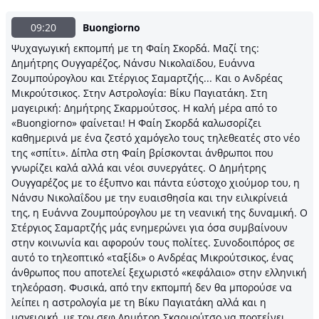
09:20
Buongiorno
Ψυχαγωγική εκπομπή με τη Φαίη Σκορδά. Μαζί της:
Δημήτρης Ουγγαρέζος, Νάνσυ Νικολαϊδου, Ευάννα
Ζουμπούρογλου και Στέργιος Σαμαρτζής... Και ο Ανδρέας
Μικρούτσικος. Στην Αστρολογία: Βίκυ Παγιατάκη. Στη
μαγειρική: Δημήτρης Σκαρμούτσος. Η καλή μέρα από το
«Buongiorno» φαίνεται! Η Φαίη Σκορδά καλωσορίζει
καθημερινά με ένα ζεστό χαμόγελο τους τηλεθεατές στο νέο
της «σπίτι». Δίπλα στη Φαίη βρίσκονται άνθρωποι που
γνωρίζει καλά αλλά και νέοι συνεργάτες. Ο Δημήτρης
Ουγγαρέζος με το έξυπνο και πάντα εύστοχο χιούμορ του, η
Νάνσυ Νικολαΐδου με την ευαισθησία και την ειλικρίνειά
της, η Ευάννα Ζουμπούρογλου με τη νεανική της δυναμική. Ο
Στέργιος Σαμαρτζής μάς ενημερώνει για όσα συμβαίνουν
στην κοινωνία και αφορούν τους πολίτες. Συνοδοιπόρος σε
αυτό το τηλεοπτικό «ταξίδι» ο Ανδρέας Μικρούτσικος, ένας
άνθρωπος που αποτελεί ξεχωριστό «κεφάλαιο» στην ελληνική
τηλεόραση. Φυσικά, από την εκπομπή δεν θα μπορούσε να
λείπει η αστρολογία με τη Βίκυ Παγιατάκη αλλά και η
μαγειρική, με τον σεφ Δημήτρη Σκαρμούτσο να προτείνει