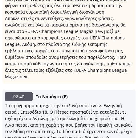
φέρνει στις οθόνες μας όλη την αθλητική δράση από την
κορυφαία ευρωπαϊκή διασυλλογική διοργάνωση.
Αποκλειστικές συνεντεύξεις, γκολ, καλύτερες φάσεις,
αναλύσεις και όλα τα παραλειπόμενα της διοργάνωσης θα
είναι στο «UEFA Champions League Magazine», μαζί με
αφιερώματα από κορυφαίες στιγμές του UEFA Champions
League. Ακόμη, στο πλαίσιο της ειδικής εκπομπής,
εμβληματικές μορφές του ευρωπαϊκού ποδοσφαίρου μας
θυμίζουν σπουδαίες αναμετρήσεις του παρελθόντος. Πριν
και μετά από κάθε αγωνιστική της διοργάνωσης, μαθαίνουμε
όλες τις τελευταίες εξελίξεις στο «UEFA Champions League
Magazine».
02:40
Το Ναυάγιο (Ε)
Το πρόγραμμα παρέχει την επιλογή υποτίτλων. Ελληνική
σειρά . Επεισόδιο 18. Ο Πέτρος προσπαθεί να καταλάβει τι
σχέση έχει ο Αντώνης με την εκκλησία του χωριού του. Η
Λίνα πετάει από τη χαρά της που βρήκε τον Ηρακλή και καλεί
τον Μάκη στο σπίτι της. Τα δύο παιδιά έρχονται κοντά, μέχρι
που ένα τηλεφώνημα έρχεται να τους διακόψει. Ο