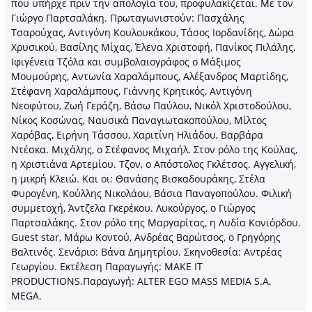
που υπήρχε πριν την απολογία του, προφυλακίζεται. Με τον
Γιώργο Παρτσαλάκη. Πρωταγωνιστούν: Πασχάλης
Τσαρούχας, Αντιγόνη Κουλουκάκου, Τάσος Ιορδανίδης, Δώρα
Χρυσικού, Βασίλης Μίχας, Έλενα Χριστοφή, Πανίκος Πιλάλης,
Ιφιγένεια Τζόλα και συμβολαιογράφος ο Μάξιμος
Μουμούρης, Αντωνία Χαραλάμπους, Αλέξανδρος Μαρτίδης,
Στέφανη Χαραλάμπους, Γιάννης Κρητικός, Αντιγόνη
Νεοφύτου, Ζωή Γεράζη, Βάσω Παύλου, Νικόλ Χριστοδούλου,
Νίκος Κοσώνας, Ναυσικά Παναγιωτακοπούλου, Μίλτος
Χαρόβας, Ειρήνη Τάσσου, Χαριτίνη Ηλιάδου, Βαρβάρα
Ντέσκα. Μιχάλης, ο Στέφανος Μιχαήλ. Στον ρόλο της Κούλας,
η Χριστιάνα Αρτεμίου. Τζον, ο Απόστολος Γκλέτσος. Αγγελική,
η μικρή Κλειώ. Και οι: Θανάσης Βισκαδουράκης, Στέλα
Φυρογένη, Κούλλης Νικολάου, Βάσια Παναγοπούλου. Φιλική
συμμετοχή, Άντζελα Γκερέκου. Λυκούργος, ο Γιώργος
Παρτσαλάκης. Στον ρόλο της Μαργαρίτας, η Λυδία Κονιόρδου.
Guest star, Μάρω Κοντού, Ανδρέας Βαρώτσος, ο Γρηγόρης
Βαλτινός. Σενάριο: Βάνα Δημητρίου. Σκηνοθεσία: Αντρέας
Γεωργίου. Εκτέλεση Παραγωγής: MAKE IT
PRODUCTIONS.Παραγωγή: ALTER EGO MASS MEDIA S.A.
MEGA.