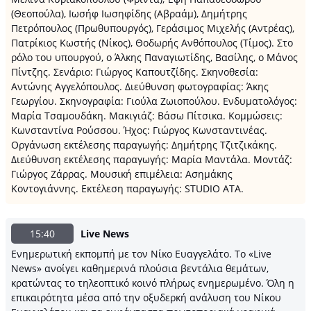
(Θεοπούλα), Ιωσήφ Ιωσηφίδης (Αβραάμ), Δημήτρης
Πετρόπουλος (Πρωθυπουργός), Γεράσιμος Μιχελής (Αντρέας),
Πατρίκιος Κωστής (Νίκος), Θοδωρής Ανθόπουλος (Τίμος). Στο
ρόλο του υπουργού, ο Άλκης Παναγιωτίδης, Βασίλης, ο Μάνος
Πίντζης. Σενάριο: Γιώργος Καπουτζίδης. Σκηνοθεσία:
Αντώνης Αγγελόπουλος. Διεύθυνση φωτογραφίας: Άκης
Γεωργίου. Σκηνογραφία: Γιούλα Ζωιοπούλου. Ενδυματολόγος:
Μαρία Τσαμουδάκη. Μακιγιάζ: Βάσω Πίτσικα. Κομμώσεις:
Κωνσταντίνα Ρούσσου. Ήχος: Γιώργος Κωνσταντινέας.
Οργάνωση εκτέλεσης παραγωγής: Δημήτρης Τζιτζικάκης.
Διεύθυνση εκτέλεσης παραγωγής: Μαρία Μαντάλα. Μοντάζ:
Γιώργος Ζάρρας. Μουσική επιμέλεια: Ασημάκης
Κοντογιάννης. Εκτέλεση παραγωγής: STUDIO ATA.
15:40
Live News
Ενημερωτική εκπομπή με τον Νίκο Ευαγγελάτο. Το «Live
News» ανοίγει καθημερινά πλούσια βεντάλια θεμάτων,
κρατώντας το τηλεοπτικό κοινό πλήρως ενημερωμένο. Όλη η
επικαιρότητα μέσα από την οξυδερκή ανάλυση του Νίκου