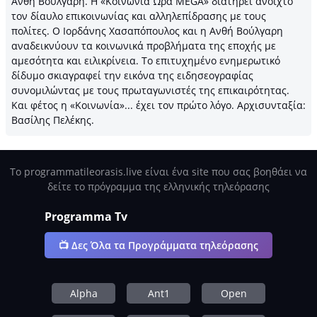
Ανθή Βούλγαρη. Η «Κοινωνία Ώρα MEGA» διατηρεί ανοιχτό
τον δίαυλο επικοινωνίας και αλληλεπίδρασης με τους
πολίτες. O Ιορδάνης Χασαπόπουλος και η Ανθή Βούλγαρη
αναδεικνύουν τα κοινωνικά προβλήματα της εποχής με
αμεσότητα και ειλικρίνεια. To επιτυχημένο ενημερωτικό
δίδυμο σκιαγραφεί την εικόνα της ειδησεογραφίας
συνομιλώντας με τους πρωταγωνιστές της επικαιρότητας.
Και φέτος η «Κοινωνία»... έχει τον πρώτο λόγο. Αρχισυνταξία:
Βασίλης Πελέκης.
Το programmatileorasis.live είναι ένα site που σας βοηθάει να
δείτε το πρόγραμμα της ελληνικής τηλεόρασης
Programma Tv
📺 Δες Όλα τα Προγράμματα τηλεόρασης
Alpha
Ant1
Open