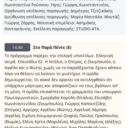
Κωνσταντίνα Ρούσσου. Ήχος: Γιώργος Κωνσταντινέας.
Οργάνωση εκτέλεσης παραγωγής: Δημήτρης Τζιτζικάκης.
Διεύθυνση εκτέλεσης παραγωγής: Μαρία Μαντάλα. Μοντάζ:
Γιώργος Ζάρρας. Μουσική επιμέλεια: Ασημάκης
Κοντογιάννης. Εκτέλεση παραγωγής: STUDIO ATA.
14:40
Στο Παρά Πέντε (E)
Το πρόγραμμα παρέχει την επιλογή υποτίτλων. Ελληνική
σειρά. Επεισόδιο 02. Η Ντάλια, ο Σπύρος, η Ζουμπουλία, η
Αγγέλα και ο Φώτης χωρίς να το παραδέχονται έχουν κάποιο
λόγο να θέλουν να λύσουν το μυστήριο. Η ομάδα
δημιουργείται. Οι κακοί δεν αργούν να αντιληφθούν ότι
υπάρχουν μάρτυρες και αποφασίζουν να τους βγάλουν απ'
τη μέση. Η ομάδα επισκέπτεται τη γραμματέα του υπουργού.
Πρωταγωνιστούν: Σμαράγδα Καρύδη (Ντάλια), Ελισάβετ
Κωνσταντινίδου (Ζουμπουλία), Γιώργος Καπουτζίδης
(Σπύρος), Αργύρης Αγγέλου (Φώτης), Αγγελική Λάμπρη
(Αγγέλα), Ειρήνη Κουμαριανού (Σοφία), Παύλος Ορκόπουλος
(Θωμάς), Ελένη Κρίτα (Μαριλένα), Μιχάλης Μαρίνος (Αλέξης),
Μελίνα Κυριακοπούλου (Φρίντα), Έφη Παπαθεοδώρου