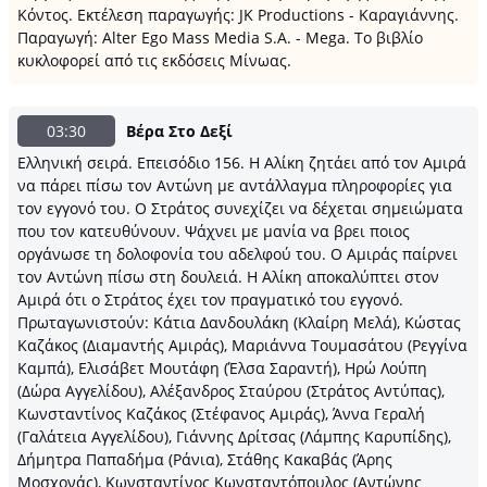
Κόντος. Εκτέλεση παραγωγής: JK Productions - Καραγιάννης.
Παραγωγή: Alter Ego Mass Media S.A. - Mega. Το βιβλίο
κυκλοφορεί από τις εκδόσεις Μίνωας.
03:30
Βέρα Στο Δεξί
Ελληνική σειρά. Επεισόδιο 156. Η Αλίκη ζητάει από τον Αμιρά
να πάρει πίσω τον Αντώνη με αντάλλαγμα πληροφορίες για
τον εγγονό του. Ο Στράτος συνεχίζει να δέχεται σημειώματα
που τον κατευθύνουν. Ψάχνει με μανία να βρει ποιος
οργάνωσε τη δολοφονία του αδελφού του. Ο Αμιράς παίρνει
τον Αντώνη πίσω στη δουλειά. Η Αλίκη αποκαλύπτει στον
Αμιρά ότι ο Στράτος έχει τον πραγματικό του εγγονό.
Πρωταγωνιστούν: Κάτια Δανδουλάκη (Κλαίρη Μελά), Κώστας
Καζάκος (Διαμαντής Αμιράς), Μαριάννα Τουμασάτου (Ρεγγίνα
Καμπά), Ελισάβετ Μουτάφη (Έλσα Σαραντή), Ηρώ Λούπη
(Δώρα Αγγελίδου), Αλέξανδρος Σταύρου (Στράτος Αντύπας),
Κωνσταντίνος Καζάκος (Στέφανος Αμιράς), Άννα Γεραλή
(Γαλάτεια Αγγελίδου), Γιάννης Δρίτσας (Λάμπης Καρυπίδης),
Δήμητρα Παπαδήμα (Ράνια), Στάθης Κακαβάς (Άρης
Μοσχονάς), Κωνσταντίνος Κωνσταντόπουλος (Αντώνης