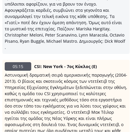
υπόλοιποι αφορίζουν, για να βρουν τον ένοχο.
Αφουγκράζεται καρδιές, συμβιώνει στα γεγονότα και
συναρμολογεί την τελική εικόνα της κάθε υπόθεσης. Τα
«Γιατί;» ποτέ δεν έχουν άμεση απάντηση. Όμως αυτό είναι
το μυστικό της επιτυχίας. Παίζουν: Mariska Hargitay,
Christopher Meloni, Peter Scanavino, Lynn Maracola, Octavio
Pisano, Ryan Buggle, Michael Mastro. Δημιουργός: Dick Woolf
.
05:15
CSI: New York - 7ος Κύκλος (Ε)
Αστυνομική δραματική σειρά αμερικανικής παραγωγής (2004-
2013). Ο βίαιος και σκοτεινός κόσμος των ντετέκτιβ της
Υπηρεσίας Εξιχνίασης Εγκλημάτων ξεδιπλώνεται στην οθόνη,
καθώς η ομάδα του CSI χρησιμοποιεί τις καλύτερες
επιστημονικές και τεχνικές μεθόδους τόσο στα εργαστήρια
όσο στον τόπο του εγκλήματος για να λύσει τους γρίφους και
να συλλάβει τους εγκληματίες. Ο ντετέκτιβ Μακ Τέιλορ
ηγείται της ομάδας της Νέας Υόρκης και είναι πλήρως
αφοσιωμένος στη δουλειά του. Ένας δυναμικός ντετέκτιβ, ο
οποίος πιστεύει πως όλα συνδέονται μεταξύ τους και κάθε