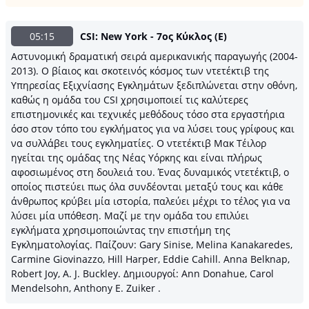
05:15
CSI: New York - 7ος Κύκλος (Ε)
Αστυνομική δραματική σειρά αμερικανικής παραγωγής (2004-
2013). Ο βίαιος και σκοτεινός κόσμος των ντετέκτιβ της
Υπηρεσίας Εξιχνίασης Εγκλημάτων ξεδιπλώνεται στην οθόνη,
καθώς η ομάδα του CSI χρησιμοποιεί τις καλύτερες
επιστημονικές και τεχνικές μεθόδους τόσο στα εργαστήρια
όσο στον τόπο του εγκλήματος για να λύσει τους γρίφους και
να συλλάβει τους εγκληματίες. Ο ντετέκτιβ Μακ Τέιλορ
ηγείται της ομάδας της Νέας Υόρκης και είναι πλήρως
αφοσιωμένος στη δουλειά του. Ένας δυναμικός ντετέκτιβ, ο
οποίος πιστεύει πως όλα συνδέονται μεταξύ τους και κάθε
άνθρωπος κρύβει μία ιστορία, παλεύει μέχρι το τέλος για να
λύσει μία υπόθεση. Μαζί με την ομάδα του επιλύει
εγκλήματα χρησιμοποιώντας την επιστήμη της
Εγκληματολογίας. Παίζουν: Gary Sinise, Melina Kanakaredes,
Carmine Giovinazzo, Hill Harper, Eddie Cahill. Anna Belknap,
Robert Joy, A. J. Buckley. Δημιουργοί: Ann Donahue, Carol
Mendelsohn, Anthony E. Zuiker .