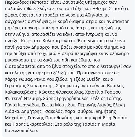
Περίανδρος Πώποτας, είναι φανατικός υπέρμαχος των
παλαιών ηθών. Σλόγκαν του, το «Τάξις και Ηθική». Σ' αυτό το
χωριό, έρχεται να ταράξει τα νερά μια Αθηναία, με
σύγχρονες αντιλήψεις. Η Χαρά διαφημίστρια και ανύπαντρη
μητέρα, απογοητευμένη από τους άντρες και τη ζωή της
στην Αθήνα, αποφασίζει να κάνει αποκέντρωση και να
ανοίξει Καφέ, στο Κολοκοτρωνίτσι. Έτσι γίνεται το κόκκινο
πανί για τον Δήμαρχο, που βάζει σκοπό με κάθε τίμημα να
την διώξει από το χωριό. Η σειρά περιγράφει έναν ολόκληρο
μικρόκοσμο, με τα δικά του ήθη και έθιμα, που
διαταράσσεται από το ξένο στοιχείο, το οποίο λειτουργεί σαν
καταλύτης για την μετεξέλιξή του. Πρωταγωνιστούν οι:
Χάρης Ρώμας, Ρένια Λουιζίδου, η Τζόυς Ευείδη, και ο
Γεράσιμος Σκιαδαρέσης. Συμπρωταγωνιστούν οι: Βασίλης
Χαλακατεβάκης, Κώστας Φλοκατούλας, Χριστίνα Τσάφου,
Φωτεινή Ντεμίρη, Χάρης Γρηγορόπουλος, Στέλιος Γούτης,
Ράνια Ιωαννίδου, Σοφία Μουτίδου, Περικλής Λιανός, Ελένη
Λιάσκα, Δημήτρης Τσακαλάς, Χαρά Ισμύρου, Δημήτρης
Μαχαίρας, Γιάννης Παπαθανάσης και οι μικροί Έφη Ρασσιά
και Πάρης Σκαρτσολιάς. Στο ρόλο της Τασίας η Μαρία
Κανελλοπούλου.