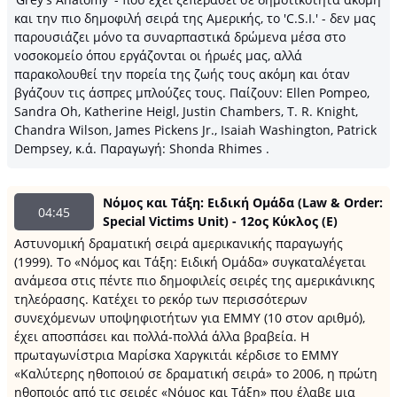
και την πιο δημοφιλή σειρά της Αμερικής, το 'C.S.I.' - δεν μας
παρουσιάζει μόνο τα συναρπαστικά δρώμενα μέσα στο
νοσοκομείο όπου εργάζονται οι ήρωές μας, αλλά
παρακολουθεί την πορεία της ζωής τους ακόμη και όταν
βγάζουν τις άσπρες μπλούζες τους. Παίζουν: Ellen Pompeo,
Sandra Oh, Katherine Heigl, Justin Chambers, T. R. Knight,
Chandra Wilson, James Pickens Jr., Isaiah Washington, Patrick
Dempsey, κ.ά. Παραγωγή: Shonda Rhimes .
Νόμος και Τάξη: Ειδική Ομάδα (Law & Order:
04:45
Special Victims Unit) - 12ος Κύκλος (E)
Αστυνομική δραματική σειρά αμερικανικής παραγωγής
(1999). Το «Νόμος και Τάξη: Ειδική Ομάδα» συγκαταλέγεται
ανάμεσα στις πέντε πιο δημοφιλείς σειρές της αμερικάνικης
τηλεόρασης. Κατέχει το ρεκόρ των περισσότερων
συνεχόμενων υποψηφιοτήτων για ΕΜΜΥ (10 στον αριθμό),
έχει αποσπάσει και πολλά-πολλά άλλα βραβεία. Η
πρωταγωνίστρια Μαρίσκα Χαργκιτάι κέρδισε το EMMY
«Καλύτερης ηθοποιού σε δραματική σειρά» το 2006, η πρώτη
ηθοποιός από τις σειρές «Νόμος και Τάξη» που έλαβε μια