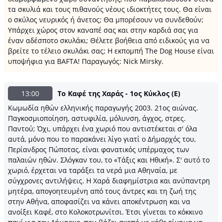
τα σκυλιά και τους πιθανούς νέους ιδιοκτήτες τους. Θα είναι
ο σκύλος νευρικός ή άνετος; Θα μπορέσουν να συνδεθούν;
Υπάρχει χώρος στον καναπέ σας και στην καρδιά σας για
έναν αδέσποτο σκυλάκι; Θέλετε βοήθεια από ειδικούς για να
βρείτε το τέλειο σκυλάκι σας; Η εκπομπή The Dog House είναι
υποψήφια για BAFTA! Παραγωγός: Nick Mirsky.
13:00
Το Καφέ της Χαράς - 1ος Κύκλος (E)
Κωμωδία ηθών ελληνικής παραγωγής 2003. 21ος αιώνας.
Παγκοσμιοποίηση, αστυφιλία, μόλυνση, άγχος, στρες.
Παντού; Όχι, υπάρχει ένα χωριό που αντιστέκεται σ' όλα
αυτά, μόνο που το παρακάνει λίγο γιατί ο Δήμαρχός του,
Περίανδρος Πώποτας, είναι φανατικός υπέρμαχος των
παλαιών ηθών. Σλόγκαν του, το «Τάξις και Ηθική». Σ' αυτό το
χωριό, έρχεται να ταράξει τα νερά μια Αθηναία, με
σύγχρονες αντιλήψεις. Η Χαρά διαφημίστρια και ανύπαντρη
μητέρα, απογοητευμένη από τους άντρες και τη ζωή της
στην Αθήνα, αποφασίζει να κάνει αποκέντρωση και να
ανοίξει Καφέ, στο Κολοκοτρωνίτσι. Έτσι γίνεται το κόκκινο