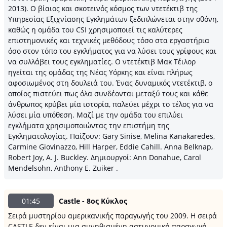
2013). Ο βίαιος και σκοτεινός κόσμος των ντετέκτιβ της
Υπηρεσίας Εξιχνίασης Εγκλημάτων ξεδιπλώνεται στην οθόνη,
καθώς η ομάδα του CSI χρησιμοποιεί τις καλύτερες
επιστημονικές και τεχνικές μεθόδους τόσο στα εργαστήρια
όσο στον τόπο του εγκλήματος για να λύσει τους γρίφους και
να συλλάβει τους εγκληματίες. Ο ντετέκτιβ Μακ Τέιλορ
ηγείται της ομάδας της Νέας Υόρκης και είναι πλήρως
αφοσιωμένος στη δουλειά του. Ένας δυναμικός ντετέκτιβ, ο
οποίος πιστεύει πως όλα συνδέονται μεταξύ τους και κάθε
άνθρωπος κρύβει μία ιστορία, παλεύει μέχρι το τέλος για να
λύσει μία υπόθεση. Μαζί με την ομάδα του επιλύει
εγκλήματα χρησιμοποιώντας την επιστήμη της
Εγκληματολογίας. Παίζουν: Gary Sinise, Melina Kanakaredes,
Carmine Giovinazzo, Hill Harper, Eddie Cahill. Anna Belknap,
Robert Joy, A. J. Buckley. Δημιουργοί: Ann Donahue, Carol
Mendelsohn, Anthony E. Zuiker .
01:45
Castle - 8ος Κύκλος
Σειρά μυστηρίου αμερικανικής παραγωγής του 2009. Η σειρά
CASTLE δεν είναι μια συνηθισμένη αστυνομική παραγωγή