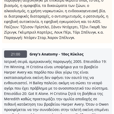
παραγωγή ασχολήθηκε με επίκαιρα θέματα όπως το σεξ, ο
βιασμός, η ομοφοβία, τα δικαιώματα των ζώων, ο
αλκοολισμός, η χρήση ναρκωτικών, η ενδοοικογενειακή βία,
οι διατροφικές διαταραχές, ο αντισημιτισμός, ο ρατσισμός, η
εφηβική αυτοκτονία, η εφηβική εγκυμοσύνη και το AIDS.
Παίζουν: Τζέισον Πρίστλεϊ, Σάνεν Ντόχερτι, Τζένι Γκαρθ, Ίαν
Ζίρινγκ, Γκέιμπριελ Καρτέρις, Λουκ Πέρι, Τόρι Σπέλινγκ, κ.α.
Παραγωγή: Ντάρεν Σταρ, Άαρον Σπέλινγκ.
21:00
Grey's Anatomy - 10ος Κύκλος
Ιατρική σειρά, αμερικανικής παραγωγής 2005. Επεισόδιο 19:
I'm Winning. Η Cristina είναι υποψήφια για το βραβείο
Harper Avery και παρόλο που όλοι γύρω της είναι
εκστασιασμένοι εκείνη δεν αφήνει τον εαυτό της να
ενθουσιαστεί. Η Bailey παλεύει ακόμη να σώσει το νεαρό
αγόρι που έχει πρόβλημα με το ανοσοποιητικό του σύστημα.
Επεισόδιο 20: Got It Alone. Η Cristina ζητά τη βοήθεια της
Meredith καθώς προετοιμάζει την ομιλία αποδοχής σε
πιθανή κατάκτηση του βραβείου Harper Avery. Όταν ο Owen
προσφέρεται να την συνοδεύσει στην τελετή εκείνη επιμένει