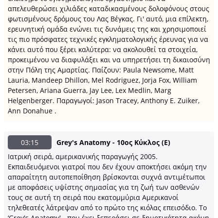
απελευθερώσει χιλιάδες καταδικασμένους δολοφόνους στους
φωτισμένους δρόμους του Λας Βέγκας. Γι' αυτό, μια επίλεκτη,
ερευνητική ομάδα ενώνει τις δυνάμεις της και χρησιμοποιεί
τις πιο πρόσφατες τεχνικές εγκληματολογικής έρευνας για να
κάνει αυτό που ξέρει καλύτερα: να ακολουθεί τα στοιχεία,
προκειμένου να διαφυλάξει και να υπηρετήσει τη δικαιοσύνη
στην Πόλη της Αμαρτίας. Παίζουν: Paula Newsome, Matt
Lauria, Mandeep Dhillon, Mel Rodriguez, Jorja Fox, William
Petersen, Ariana Guerra, Jay Lee, Lex Medlin, Marg
Helgenberger. Παραγωγοί: Jason Tracey, Anthony E. Zuiker,
Ann Donahue .
03:15
Grey's Anatomy - 10ος Κύκλος (Ε)
Ιατρική σειρά, αμερικανικής παραγωγής 2005.
Εκπαιδευόμενοι γιατροί που δεν έχουν αποκτήσει ακόμη την
απαραίτητη αυτοπεποίθηση βρίσκονται συχνά αντιμέτωποι
με αποφάσεις υψίστης σημασίας για τη ζωή των ασθενών
τους σε αυτή τη σειρά που εκατομμύρια Αμερικανοί
τηλεθεατές λάτρεψαν από το πρώτο της κιόλας επεισόδιο. Το
‘Grey's Anatomy' - που έχει ξεπεράσει σε δημοτικότητα ακόμη