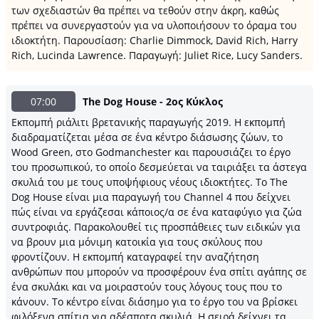
των σχεδιαστών θα πρέπει να τεθούν στην άκρη, καθώς
πρέπει να συνεργαστούν για να υλοποιήσουν το όραμα του
ιδιοκτήτη. Παρουσίαση: Charlie Dimmock, David Rich, Harry
Rich, Lucinda Lawrence. Παραγωγή: Juliet Rice, Lucy Sanders.
07:00
The Dog House - 2ος Κύκλος
Εκπομπή ριάλιτι βρετανικής παραγωγής 2019. H εκπομπή
διαδραματίζεται μέσα σε ένα κέντρο διάσωσης ζώων, το
Wood Green, στο Godmanchester και παρουσιάζει το έργο
του προσωπικού, το οποίο δεσμεύεται να ταιριάξει τα άστεγα
σκυλιά του με τους υποψήφιους νέους ιδιοκτήτες. Το The
Dog House είναι μια παραγωγή του Channel 4 που δείχνει
πώς είναι να εργάζεσαι κάποιος/α σε ένα καταφύγιο για ζώα
συντροφιάς. Παρακολουθεί τις προσπάθειες των ειδικών για
να βρουν μια μόνιμη κατοικία για τους σκύλους που
φροντίζουν. Η εκπομπή καταγραφεί την αναζήτηση
ανθρώπων που μπορούν να προσφέρουν ένα σπίτι αγάπης σε
ένα σκυλάκι και να μοιραστούν τους λόγους τους που το
κάνουν. Το κέντρο είναι διάσημο για το έργο του να βρίσκει
φιλόξενα σπίτια για αδέσποτα σκυλιά. Η σειρά δείχνει τα