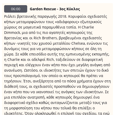
06:00
Garden Rescue - 3ος Κύκλος
Ριάλιτι βρετανικής παραγωγής 2018. Κορυφαίοι σχεδιαστές
κήπων μεταμορφώνουν τους «αδιάφορους» εξωτερικούς
χώρους σε μαγευτικά παραμυθένια τοπία. Η Charlie
Dimmock, μια από τις πιο αγαπητές κηπουρούς της
Βρετανίας και οι Rich Brothers, βραβευμένοι σχεδιαστές
κήπων -νικητές του χρυσού μεταλλίου Chelsea, ενώνουν τις
δυνάμεις τους για να μεταμορφώσουν κήπους σε όλη τη
χώρα. Σε κάθε επεισόδιο αυτής της εμπνευσμένης εκπομπής,
η Charlie και οι αδελφοί Rich, ταξιδεύουν σε διαφορετική
περιοχή και ελέγχουν έναν κήπο που έχει μεγάλη ανάγκη από
ανανέωση. Ωστόσο, οι ιδιοκτήτες των σπιτιών έχουν το δικό
τους προϋπολογισμό, τον οποίο οι κηπουροί θα πρέπει να
τηρήσουν. Έτσι, ανεξάρτητα από το πόσα χρήματα έχουν στη
διάθεσή τους, οι σχεδιαστές προσπαθούν να δημιουργήσουν
έναν κήπο που να ικανοποιεί τις ανάγκες των ιδιοκτήτων. Σε
μια επιπλέον ανατροπή, κάθε κηπουρός δημιουργεί ένα
διαφορετικό σχέδιο καθώς ανταγωνίζονται μεταξύ τους για
τη μορφοποίηση του κήπου που τελικά θα επιλέξει ο
ιδιοκτήτης. Όταν ολοκληρωθεί η επιλογή του σχεδίου, τα εγώ