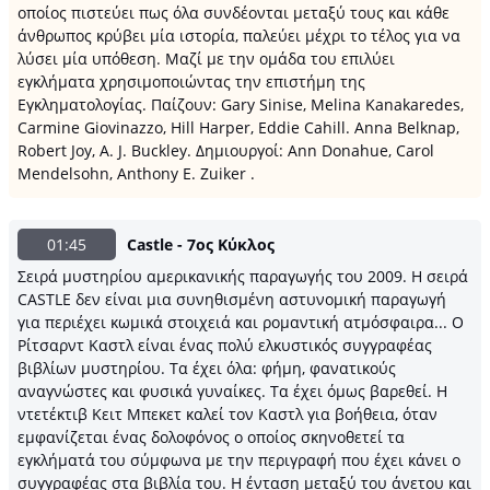
οποίος πιστεύει πως όλα συνδέονται μεταξύ τους και κάθε
άνθρωπος κρύβει μία ιστορία, παλεύει μέχρι το τέλος για να
λύσει μία υπόθεση. Μαζί με την ομάδα του επιλύει
εγκλήματα χρησιμοποιώντας την επιστήμη της
Εγκληματολογίας. Παίζουν: Gary Sinise, Melina Kanakaredes,
Carmine Giovinazzo, Hill Harper, Eddie Cahill. Anna Belknap,
Robert Joy, A. J. Buckley. Δημιουργοί: Ann Donahue, Carol
Mendelsohn, Anthony E. Zuiker .
01:45
Castle - 7ος Κύκλος
Σειρά μυστηρίου αμερικανικής παραγωγής του 2009. Η σειρά
CASTLE δεν είναι μια συνηθισμένη αστυνομική παραγωγή
για περιέχει κωμικά στοιχειά και ρομαντική ατμόσφαιρα... Ο
Ρίτσαρντ Καστλ είναι ένας πολύ ελκυστικός συγγραφέας
βιβλίων μυστηρίου. Τα έχει όλα: φήμη, φανατικούς
αναγνώστες και φυσικά γυναίκες. Τα έχει όμως βαρεθεί. Η
ντετέκτιβ Κειτ Μπεκετ καλεί τον Καστλ για βοήθεια, όταν
εμφανίζεται ένας δολοφόνος ο οποίος σκηνοθετεί τα
εγκλήματά του σύμφωνα με την περιγραφή που έχει κάνει ο
συγγραφέας στα βιβλία του. Η ένταση μεταξύ του άνετου και