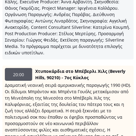
Κάλης. Executive Producer: Άννα Αρβανίτη. Σκηνοθεσία:
Θάνος Γκομόζιας. Project Manager: Ιφιγένεια Κολλάρου.
Οργάνωση Παραγωγής: Ανδρέας Παράβας. Διεύθυνση
Φωτογραφίας: Αντώνης Λιναρδάτος. Σκηνογραφία: Αγγελική
Ανακτορίδη. Content Consultant Silverline: Κατερίνα Κουμπή.
Post Production Producer: Στέλιος Μερτύρης. Προσαρμογή
Σεναρίου: Γιώργος Φειδάς. Εκτέλεση παραγωγής: Silverline
Media. Το πρόγραμμα παρέχεται με δυνατότητα επιλογής
ειδικών υποτίτλων.
Χτυποκάρδια στο Μπέβερλι Χιλς (Beverly
20:00
Hills, 90210) - 7ος Κύκλος
Δραματική νεανική σειρά αμερικανικής παραγωγής 1990 (HD).
Oι δίδυμοι Μπράντον και Μπρέντα Γουόλς μετακόμισαν από
τη Μινεάπολη της Μινεσότα στο Μπέβερλι Χιλς της
Καλιφόρνιας, εξαιτίας της δουλείας του πάτερα τους και η
ζωή τους αλλάζει δραματικά. Η σειρά ξεκινάει με το
πολιτισμικό σοκ που έπαθαν οι έφηβοι προσπαθώντας να
προσαρμοστούν σε νέο κοινωνικό περιβάλλον
αναπτύσσοντας φιλίες και αισθηματικές σχέσεις. Η