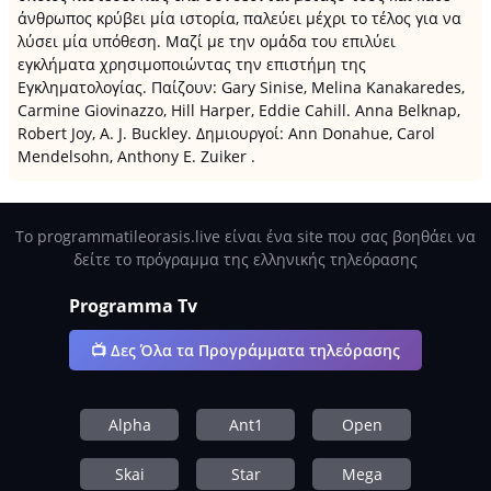
άνθρωπος κρύβει μία ιστορία, παλεύει μέχρι το τέλος για να
λύσει μία υπόθεση. Μαζί με την ομάδα του επιλύει
εγκλήματα χρησιμοποιώντας την επιστήμη της
Εγκληματολογίας. Παίζουν: Gary Sinise, Melina Kanakaredes,
Carmine Giovinazzo, Hill Harper, Eddie Cahill. Anna Belknap,
Robert Joy, A. J. Buckley. Δημιουργοί: Ann Donahue, Carol
Mendelsohn, Anthony E. Zuiker .
Το programmatileorasis.live είναι ένα site που σας βοηθάει να
δείτε το πρόγραμμα της ελληνικής τηλεόρασης
Programma Tv
📺 Δες Όλα τα Προγράμματα τηλεόρασης
Alpha
Ant1
Open
Skai
Star
Mega