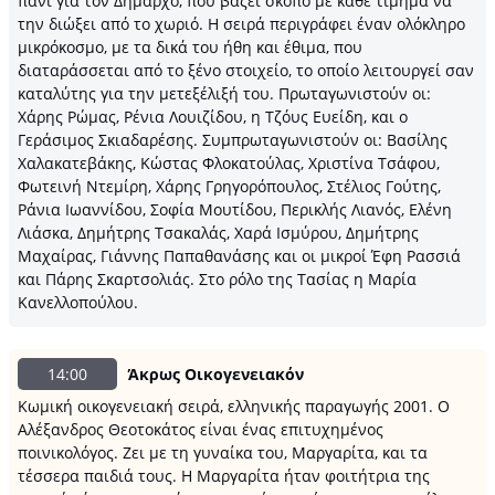
πανί για τον Δήμαρχο, που βάζει σκοπό με κάθε τίμημα να
την διώξει από το χωριό. Η σειρά περιγράφει έναν ολόκληρο
μικρόκοσμο, με τα δικά του ήθη και έθιμα, που
διαταράσσεται από το ξένο στοιχείο, το οποίο λειτουργεί σαν
καταλύτης για την μετεξέλιξή του. Πρωταγωνιστούν οι:
Χάρης Ρώμας, Ρένια Λουιζίδου, η Τζόυς Ευείδη, και ο
Γεράσιμος Σκιαδαρέσης. Συμπρωταγωνιστούν οι: Βασίλης
Χαλακατεβάκης, Κώστας Φλοκατούλας, Χριστίνα Τσάφου,
Φωτεινή Ντεμίρη, Χάρης Γρηγορόπουλος, Στέλιος Γούτης,
Ράνια Ιωαννίδου, Σοφία Μουτίδου, Περικλής Λιανός, Ελένη
Λιάσκα, Δημήτρης Τσακαλάς, Χαρά Ισμύρου, Δημήτρης
Μαχαίρας, Γιάννης Παπαθανάσης και οι μικροί Έφη Ρασσιά
και Πάρης Σκαρτσολιάς. Στο ρόλο της Τασίας η Μαρία
Κανελλοπούλου.
14:00
Άκρως Οικογενειακόν
Κωμική οικογενειακή σειρά, ελληνικής παραγωγής 2001. Ο
Αλέξανδρος Θεοτοκάτος είναι ένας επιτυχημένος
ποινικολόγος. Ζει με τη γυναίκα του, Μαργαρίτα, και τα
τέσσερα παιδιά τους. Η Μαργαρίτα ήταν φοιτήτρια της