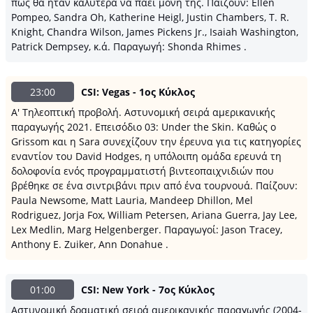
πως θα ήταν καλύτερα να πάει μόνη της. Παίζουν: Ellen
Pompeo, Sandra Oh, Katherine Heigl, Justin Chambers, T. R.
Knight, Chandra Wilson, James Pickens Jr., Isaiah Washington,
Patrick Dempsey, κ.ά. Παραγωγή: Shonda Rhimes .
23:00
CSI: Vegas - 1ος Κύκλος
Α' Τηλεοπτική προβολή. Αστυνομική σειρά αμερικανικής
παραγωγής 2021. Επεισόδιο 03: Under the Skin. Καθώς ο
Grissom και η Sara συνεχίζουν την έρευνα για τις κατηγορίες
εναντίον του David Hodges, η υπόλοιπη ομάδα ερευνά τη
δολοφονία ενός προγραμματιστή βιντεοπαιχνιδιών που
βρέθηκε σε ένα σιντριβάνι πριν από ένα τουρνουά. Παίζουν:
Paula Newsome, Matt Lauria, Mandeep Dhillon, Mel
Rodriguez, Jorja Fox, William Petersen, Ariana Guerra, Jay Lee,
Lex Medlin, Marg Helgenberger. Παραγωγοί: Jason Tracey,
Anthony E. Zuiker, Ann Donahue .
01:00
CSI: New York - 7ος Κύκλος
Αστυνομική δραματική σειρά αμερικανικής παραγωγής (2004-