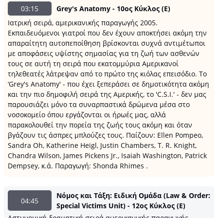
03:15
Grey's Anatomy - 10ος Κύκλος (Ε)
Ιατρική σειρά, αμερικανικής παραγωγής 2005.
Εκπαιδευόμενοι γιατροί που δεν έχουν αποκτήσει ακόμη την
απαραίτητη αυτοπεποίθηση βρίσκονται συχνά αντιμέτωποι
με αποφάσεις υψίστης σημασίας για τη ζωή των ασθενών
τους σε αυτή τη σειρά που εκατομμύρια Αμερικανοί
τηλεθεατές λάτρεψαν από το πρώτο της κιόλας επεισόδιο. Το
‘Grey's Anatomy' - που έχει ξεπεράσει σε δημοτικότητα ακόμη
και την πιο δημοφιλή σειρά της Αμερικής, το 'C.S.I.' - δεν μας
παρουσιάζει μόνο τα συναρπαστικά δρώμενα μέσα στο
νοσοκομείο όπου εργάζονται οι ήρωές μας, αλλά
παρακολουθεί την πορεία της ζωής τους ακόμη και όταν
βγάζουν τις άσπρες μπλούζες τους. Παίζουν: Ellen Pompeo,
Sandra Oh, Katherine Heigl, Justin Chambers, T. R. Knight,
Chandra Wilson, James Pickens Jr., Isaiah Washington, Patrick
Dempsey, κ.ά. Παραγωγή: Shonda Rhimes .
Νόμος και Τάξη: Ειδική Ομάδα (Law & Order:
04:45
Special Victims Unit) - 12ος Κύκλος (E)
Αστυνομική δραματική σειρά αμερικανικής παραγωγής