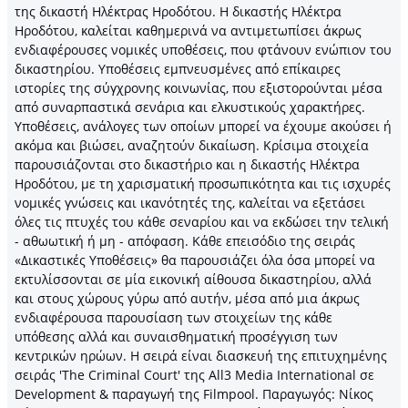
της δικαστή Ηλέκτρας Ηροδότου. Η δικαστής Ηλέκτρα
Ηροδότου, καλείται καθημερινά να αντιμετωπίσει άκρως
ενδιαφέρουσες νομικές υποθέσεις, που φτάνουν ενώπιον του
δικαστηρίου. Υποθέσεις εμπνευσμένες από επίκαιρες
ιστορίες της σύγχρονης κοινωνίας, που εξιστορούνται μέσα
από συναρπαστικά σενάρια και ελκυστικούς χαρακτήρες.
Υποθέσεις, ανάλογες των οποίων μπορεί να έχουμε ακούσει ή
ακόμα και βιώσει, αναζητούν δικαίωση. Κρίσιμα στοιχεία
παρουσιάζονται στο δικαστήριο και η δικαστής Ηλέκτρα
Ηροδότου, με τη χαρισματική προσωπικότητα και τις ισχυρές
νομικές γνώσεις και ικανότητές της, καλείται να εξετάσει
όλες τις πτυχές του κάθε σεναρίου και να εκδώσει την τελική
- αθωωτική ή μη - απόφαση. Κάθε επεισόδιο της σειράς
«Δικαστικές Υποθέσεις» θα παρουσιάζει όλα όσα μπορεί να
εκτυλίσσονται σε μία εικονική αίθουσα δικαστηρίου, αλλά
και στους χώρους γύρω από αυτήν, μέσα από μια άκρως
ενδιαφέρουσα παρουσίαση των στοιχείων της κάθε
υπόθεσης αλλά και συναισθηματική προσέγγιση των
κεντρικών ηρώων. Η σειρά είναι διασκευή της επιτυχημένης
σειράς 'The Criminal Court' της All3 Media International σε
Development & παραγωγή της Filmpool. Παραγωγός: Νίκος