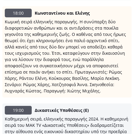
18:00
Κωνσταντίνου και Ελένης
Κωμική σειρά ελληνικής παραγωγής. Η συνύπαρξη δύο
διαφορετικών ανθρώπων και οι αντιδράσεις στα ποικίλα
γεγονότα της καθημερινής ζωής. Ο καθένας από τους ήρωες
θεωρεί ότι έχει κληρονομήσει ένα παλιό αρχοντικό σπίτι,
αλλά κανείς από τους δύο δεν μπορεί να αποδείξει καθαρά
τους ισχυρισμούς του. Έτσι, καταφεύγουν στην δικαιοσύνη
για να λύσουν την διαφορά τους, ενώ παράλληλα
αποφασίζουν να συγκατοικήσουν μέχρι να αποφασιστεί
επίσημα σε ποιόν ανήκει το σπίτι. Πρωταγωνιστές: Ρώμας
Χάρης, Ράντου Ελένη, Κούκουρας Βασίλης, Μαρία Λεκάκη.
Σενάριο: Ρώμας Χάρης, Χατζησοφιά Άννα. Σκηνοθεσία:
Λυχναράς Κώστας. Παραγωγή: Χιώτης Μιχάλης.
19:00
Δικαστικές Υποθέσεις (Ε)
Καθημερινή σειρά, ελληνικής παραγωγής 2024. Η καθημερινή
σειρά του ΜΑΚ TV «Δικαστικές Υποθέσεις» διαδραματίζεται
στην αίθουσα ενός εικονικού δικαστηρίου υπό την προεδρία