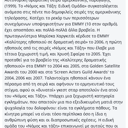
(1999). Το «Νόμος και Τάξη: Ειδική Ομάδα» συγκαταλέγεται
ανάμεσα στις πέντε πιο δημοφιλείς σειρές της αμερικάνικης
τηλεόρασης. Κατέχει το ρεκόρ των περισσότερων
συνεχόμενων υποψηφιοτήτων για ΕΜΜΥ (10 στον αριθμό),
έχει αποσπάσει και πολλά-πολλά άλλα βραβεία. Η
πρωταγωνίστρια Μαρίσκα Χαργκιτάι κέρδισε το EMMY
«Καλύτερης ηθοποιού σε δραματική σειρά» το 2006, η πρώτη
ηθοποιός από τις σειρές «Νόμος και Τάξη» που έλαβε μια
τέτοια ξεχωριστή τιμή, και Χρυσή Σφαίρα το 2005. Έχει
προταθεί για το βραβείο της «Καλύτερης δραματικής
ηθοποιού» στα EMMY το 2004 και 2005, στα Golden Satellite
Awards του 2000 και στα 'Screen Actors Guild Awards' το
2004, 2006 και 2007. Ταλαντούχοι ηθοποιοί κάνουν ένα
πέρασμα από τη σειρά και αφήνουν το ερμηνευτικό τους
στίγμα, αφού οι «δυνατοί» γκεστ σταρ αποτελούν ένα ατού
του «Νόμος και Τάξη». Υπάρχει μια ξεχωριστή κατηγορία
εγκλημάτων, που απαιτούν μια πιο εξειδικευμένη ματιά στην
ψυχολογία του δολοφόνου: είναι τα εγκλήματα πάθους. Τα
κίνητρα μπορεί να είναι τόσο περίπλοκα όσο η ίδια η
ανθρώπινη φύση και οι διαπροσωπικές σχέσεις. Η ειδική
ομάδα του «Νόμος και τάξη» επικοινωνεί με αυτούς που οι