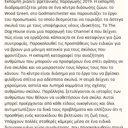
Εκπομπή ριάλιτι βρετανικής παραγωγής 2019. H εκπομπή
διαδραματίζεται μέσα σε ένα κέντρο διάσωσης ζώων, το
Wood Green, στο Godmanchester και παρουσιάζει το έργο
του προσωπικού, το οποίο δεσμεύεται να ταιριάξει τα άστεγα
σκυλιά του με τους υποψήφιους νέους ιδιοκτήτες. Το The
Dog House είναι μια παραγωγή του Channel 4 που δείχνει
πώς είναι να εργάζεσαι κάποιος/α σε ένα καταφύγιο για ζώα
συντροφιάς. Παρακολουθεί τις προσπάθειες των ειδικών για
να βρουν μια μόνιμη κατοικία για τους σκύλους που
φροντίζουν. Η εκπομπή καταγραφεί την αναζήτηση
ανθρώπων που μπορούν να προσφέρουν ένα σπίτι αγάπης σε
ένα σκυλάκι και να μοιραστούν τους λόγους τους που το
κάνουν. Το κέντρο είναι διάσημο για το έργο του να βρίσκει
φιλόξενα σπίτια για αδέσποτα σκυλιά. Η σειρά δείχνει τα
χαρούμενα, αστεία και λυπηρά κομμάτια της σχέσης
ανθρώπου-σκύλου. Παράλληλα, ξετυλίγονται οι ιστορίες των
ανθρώπων που θέλουν να υιοθετήσουν ένα σκύλο. Αυτοί
μπορεί προέρχονται από κάθε είδους οικογένειες και όλοι
αντιμετωπίζουν τα δικά τους προβλήματα και ελπίζουν ότι η
προσθήκη ενός κατοικίδιου θα βελτιώσει τη ζωή τους.
Υπάρχουν πολλές σταθερές κάμερες μέσα σε ένα ειδικά
διαμορφωμένο χώρο συνάντησης, που παρακολουθούν στενά