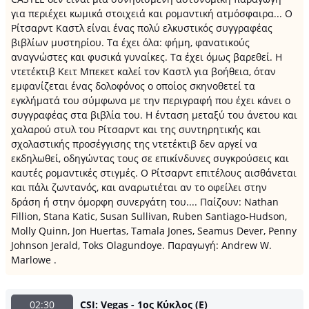
για περιέχει κωμικά στοιχειά και ρομαντική ατμόσφαιρα... Ο
Ρίτσαρντ Καστλ είναι ένας πολύ ελκυστικός συγγραφέας
βιβλίων μυστηρίου. Τα έχει όλα: φήμη, φανατικούς
αναγνώστες και φυσικά γυναίκες. Τα έχει όμως βαρεθεί. Η
ντετέκτιβ Κειτ Μπεκετ καλεί τον Καστλ για βοήθεια, όταν
εμφανίζεται ένας δολοφόνος ο οποίος σκηνοθετεί τα
εγκλήματά του σύμφωνα με την περιγραφή που έχει κάνει ο
συγγραφέας στα βιβλία του. Η ένταση μεταξύ του άνετου και
χαλαρού στυλ του Ρίτσαρντ και της συντηρητικής και
σχολαστικής προσέγγισης της ντετέκτιβ δεν αργεί να
εκδηλωθεί, οδηγώντας τους σε επικίνδυνες συγκρούσεις και
καυτές ρομαντικές στιγμές. Ο Ρίτσαρντ επιτέλους αισθάνεται
και πάλι ζωντανός, και αναρωτιέται αν το οφείλει στην
δράση ή στην όμορφη συνεργάτη του.... Παίζουν: Nathan
Fillion, Stana Katic, Susan Sullivan, Ruben Santiago-Hudson,
Molly Quinn, Jon Huertas, Tamala Jones, Seamus Dever, Penny
Johnson Jerald, Toks Olagundoye. Παραγωγή: Andrew W.
Marlowe .
02:30
CSI: Vegas - 1ος Κύκλος (Ε)