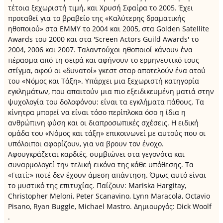
τέτοια ξεχωριστή τιμή, και Χρυσή Σφαίρα το 2005. Έχει
προταθεί για το βραβείο της «Καλύτερης δραματικής
ηθοποιού» στα EMMY το 2004 και 2005, στα Golden Satellite
Awards του 2000 και στα 'Screen Actors Guild Awards' το
2004, 2006 και 2007. Ταλαντούχοι ηθοποιοί κάνουν ένα
πέρασμα από τη σειρά και αφήνουν το ερμηνευτικό τους
στίγμα, αφού οι «δυνατοί» γκεστ σταρ αποτελούν ένα ατού
του «Νόμος και Τάξη». Υπάρχει μια ξεχωριστή κατηγορία
εγκλημάτων, που απαιτούν μια πιο εξειδικευμένη ματιά στην
ψυχολογία του δολοφόνου: είναι τα εγκλήματα πάθους. Τα
κίνητρα μπορεί να είναι τόσο περίπλοκα όσο η ίδια η
ανθρώπινη φύση και οι διαπροσωπικές σχέσεις. Η ειδική
ομάδα του «Νόμος και τάξη» επικοινωνεί με αυτούς που οι
υπόλοιποι αφορίζουν, για να βρουν τον ένοχο.
Αφουγκράζεται καρδιές, συμβιώνει στα γεγονότα και
συναρμολογεί την τελική εικόνα της κάθε υπόθεσης. Τα
«Γιατί;» ποτέ δεν έχουν άμεση απάντηση. Όμως αυτό είναι
το μυστικό της επιτυχίας. Παίζουν: Mariska Hargitay,
Christopher Meloni, Peter Scanavino, Lynn Maracola, Octavio
Pisano, Ryan Buggle, Michael Mastro. Δημιουργός: Dick Woolf
.