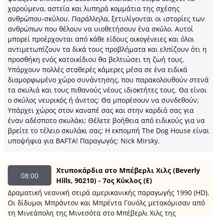
χαρούμενα, αστεία και λυπηρά κομμάτια της σχέσης
ανθρώπου-σκύλου. Παράλληλα, ξετυλίγονται οι ιστορίες των
ανθρώπων που θέλουν να υιοθετήσουν ένα σκύλο. Αυτοί
μπορεί προέρχονται από κάθε είδους οικογένειες και όλοι
αντιμετωπίζουν τα δικά τους προβλήματα και ελπίζουν ότι η
προσθήκη ενός κατοικίδιου θα βελτιώσει τη ζωή τους.
Υπάρχουν πολλές σταθερές κάμερες μέσα σε ένα ειδικά
διαμορφωμένο χώρο συνάντησης, που παρακολουθούν στενά
τα σκυλιά και τους πιθανούς νέους ιδιοκτήτες τους. Θα είναι
ο σκύλος νευρικός ή άνετος; Θα μπορέσουν να συνδεθούν;
Υπάρχει χώρος στον καναπέ σας και στην καρδιά σας για
έναν αδέσποτο σκυλάκι; Θέλετε βοήθεια από ειδικούς για να
βρείτε το τέλειο σκυλάκι σας; Η εκπομπή The Dog House είναι
υποψήφια για BAFTA! Παραγωγός: Nick Mirsky.
Χτυποκάρδια στο Μπέβερλι Χιλς (Beverly
08:00
Hills, 90210) - 7ος Κύκλος (Ε)
Δραματική νεανική σειρά αμερικανικής παραγωγής 1990 (HD).
Oι δίδυμοι Μπράντον και Μπρέντα Γουόλς μετακόμισαν από
τη Μινεάπολη της Μινεσότα στο Μπέβερλι Χιλς της