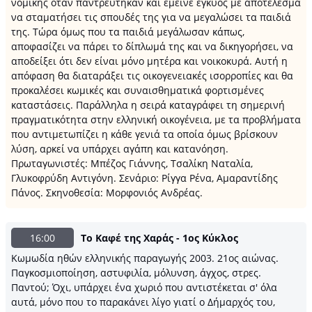
νομικής όταν παντρεύτηκαν και έμεινε έγκυος με αποτέλεσμα
να σταματήσει τις σπουδές της για να μεγαλώσει τα παιδιά
της. Τώρα όμως που τα παιδιά μεγάλωσαν κάπως,
αποφασίζει να πάρει το δίπλωμά της και να δικηγορήσει, να
αποδείξει ότι δεν είναι μόνο μητέρα και νοικοκυρά. Αυτή η
απόφαση θα διαταράξει τις οικογενειακές ισορροπίες και θα
προκαλέσει κωμικές και συναισθηματικά φορτισμένες
καταστάσεις. Παράλληλα η σειρά καταγράφει τη σημερινή
πραγματικότητα στην ελληνική οικογένεια, με τα προβλήματα
που αντιμετωπίζει η κάθε γενιά τα οποία όμως βρίσκουν
λύση, αρκεί να υπάρχει αγάπη και κατανόηση.
Πρωταγωνιστές: Μπέζος Γιάννης, Τσαλίκη Ναταλία,
Γλυκοφρύδη Αντιγόνη. Σενάριο: Ρίγγα Ρένα, Αμαραντίδης
Πάνος. Σκηνοθεσία: Μορφονιός Ανδρέας.
16:00
Το Καφέ της Χαράς - 1ος Κύκλος
Κωμωδία ηθών ελληνικής παραγωγής 2003. 21ος αιώνας.
Παγκοσμιοποίηση, αστυφιλία, μόλυνση, άγχος, στρες.
Παντού; Όχι, υπάρχει ένα χωριό που αντιστέκεται σ' όλα
αυτά, μόνο που το παρακάνει λίγο γιατί ο Δήμαρχός του,