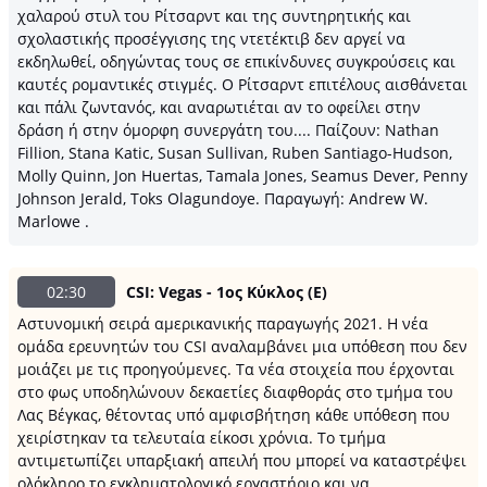
χαλαρού στυλ του Ρίτσαρντ και της συντηρητικής και
σχολαστικής προσέγγισης της ντετέκτιβ δεν αργεί να
εκδηλωθεί, οδηγώντας τους σε επικίνδυνες συγκρούσεις και
καυτές ρομαντικές στιγμές. Ο Ρίτσαρντ επιτέλους αισθάνεται
και πάλι ζωντανός, και αναρωτιέται αν το οφείλει στην
δράση ή στην όμορφη συνεργάτη του.... Παίζουν: Nathan
Fillion, Stana Katic, Susan Sullivan, Ruben Santiago-Hudson,
Molly Quinn, Jon Huertas, Tamala Jones, Seamus Dever, Penny
Johnson Jerald, Toks Olagundoye. Παραγωγή: Andrew W.
Marlowe .
02:30
CSI: Vegas - 1ος Κύκλος (Ε)
Αστυνομική σειρά αμερικανικής παραγωγής 2021. H νέα
ομάδα ερευνητών του CSI αναλαμβάνει μια υπόθεση που δεν
μοιάζει με τις προηγούμενες. Τα νέα στοιχεία που έρχονται
στο φως υποδηλώνουν δεκαετίες διαφθοράς στο τμήμα του
Λας Βέγκας, θέτοντας υπό αμφισβήτηση κάθε υπόθεση που
χειρίστηκαν τα τελευταία είκοσι χρόνια. Το τμήμα
αντιμετωπίζει υπαρξιακή απειλή που μπορεί να καταστρέψει
ολόκληρο το εγκληματολογικό εργαστήριο και να