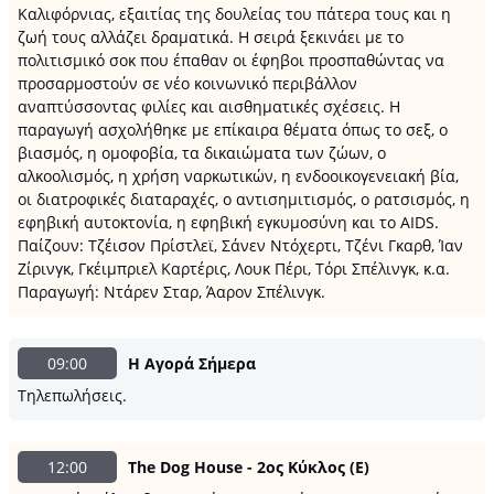
Καλιφόρνιας, εξαιτίας της δουλείας του πάτερα τους και η
ζωή τους αλλάζει δραματικά. Η σειρά ξεκινάει με το
πολιτισμικό σοκ που έπαθαν οι έφηβοι προσπαθώντας να
προσαρμοστούν σε νέο κοινωνικό περιβάλλον
αναπτύσσοντας φιλίες και αισθηματικές σχέσεις. Η
παραγωγή ασχολήθηκε με επίκαιρα θέματα όπως το σεξ, ο
βιασμός, η ομοφοβία, τα δικαιώματα των ζώων, ο
αλκοολισμός, η χρήση ναρκωτικών, η ενδοοικογενειακή βία,
οι διατροφικές διαταραχές, ο αντισημιτισμός, ο ρατσισμός, η
εφηβική αυτοκτονία, η εφηβική εγκυμοσύνη και το AIDS.
Παίζουν: Τζέισον Πρίστλεϊ, Σάνεν Ντόχερτι, Τζένι Γκαρθ, Ίαν
Ζίρινγκ, Γκέιμπριελ Καρτέρις, Λουκ Πέρι, Τόρι Σπέλινγκ, κ.α.
Παραγωγή: Ντάρεν Σταρ, Άαρον Σπέλινγκ.
09:00
Η Αγορά Σήμερα
Τηλεπωλήσεις.
12:00
The Dog House - 2ος Κύκλος (Ε)