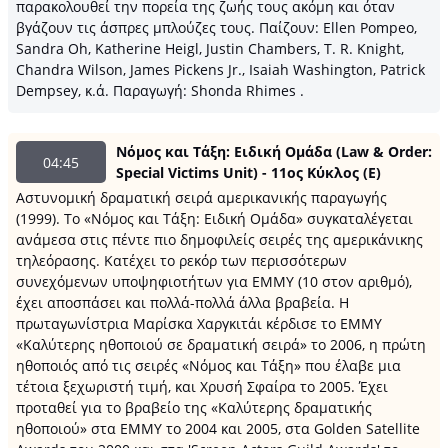
παρακολουθεί την πορεία της ζωής τους ακόμη και όταν
βγάζουν τις άσπρες μπλούζες τους. Παίζουν: Ellen Pompeo,
Sandra Oh, Katherine Heigl, Justin Chambers, T. R. Knight,
Chandra Wilson, James Pickens Jr., Isaiah Washington, Patrick
Dempsey, κ.ά. Παραγωγή: Shonda Rhimes .
Νόμος και Τάξη: Ειδική Ομάδα (Law & Order:
04:45
Special Victims Unit) - 11ος Κύκλος (E)
Αστυνομική δραματική σειρά αμερικανικής παραγωγής
(1999). Το «Νόμος και Τάξη: Ειδική Ομάδα» συγκαταλέγεται
ανάμεσα στις πέντε πιο δημοφιλείς σειρές της αμερικάνικης
τηλεόρασης. Κατέχει το ρεκόρ των περισσότερων
συνεχόμενων υποψηφιοτήτων για ΕΜΜΥ (10 στον αριθμό),
έχει αποσπάσει και πολλά-πολλά άλλα βραβεία. Η
πρωταγωνίστρια Μαρίσκα Χαργκιτάι κέρδισε το EMMY
«Καλύτερης ηθοποιού σε δραματική σειρά» το 2006, η πρώτη
ηθοποιός από τις σειρές «Νόμος και Τάξη» που έλαβε μια
τέτοια ξεχωριστή τιμή, και Χρυσή Σφαίρα το 2005. Έχει
προταθεί για το βραβείο της «Καλύτερης δραματικής
ηθοποιού» στα EMMY το 2004 και 2005, στα Golden Satellite