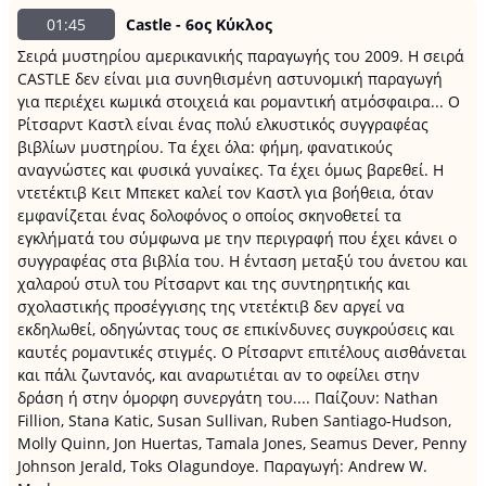
01:45
Castle - 6ος Κύκλος
Σειρά μυστηρίου αμερικανικής παραγωγής του 2009. Η σειρά
CASTLE δεν είναι μια συνηθισμένη αστυνομική παραγωγή
για περιέχει κωμικά στοιχειά και ρομαντική ατμόσφαιρα... Ο
Ρίτσαρντ Καστλ είναι ένας πολύ ελκυστικός συγγραφέας
βιβλίων μυστηρίου. Τα έχει όλα: φήμη, φανατικούς
αναγνώστες και φυσικά γυναίκες. Τα έχει όμως βαρεθεί. Η
ντετέκτιβ Κειτ Μπεκετ καλεί τον Καστλ για βοήθεια, όταν
εμφανίζεται ένας δολοφόνος ο οποίος σκηνοθετεί τα
εγκλήματά του σύμφωνα με την περιγραφή που έχει κάνει ο
συγγραφέας στα βιβλία του. Η ένταση μεταξύ του άνετου και
χαλαρού στυλ του Ρίτσαρντ και της συντηρητικής και
σχολαστικής προσέγγισης της ντετέκτιβ δεν αργεί να
εκδηλωθεί, οδηγώντας τους σε επικίνδυνες συγκρούσεις και
καυτές ρομαντικές στιγμές. Ο Ρίτσαρντ επιτέλους αισθάνεται
και πάλι ζωντανός, και αναρωτιέται αν το οφείλει στην
δράση ή στην όμορφη συνεργάτη του.... Παίζουν: Nathan
Fillion, Stana Katic, Susan Sullivan, Ruben Santiago-Hudson,
Molly Quinn, Jon Huertas, Tamala Jones, Seamus Dever, Penny
Johnson Jerald, Toks Olagundoye. Παραγωγή: Andrew W.