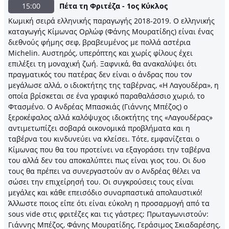
15:00
Πέτα τη Φριτέζα - 1ος Κύκλος
Κωμική σειρά ελληνικής παραγωγής 2018-2019. O ελληνικής
καταγωγής Κίμωνας Ορλώφ (Φάνης Μουρατίδης) είναι ένας
διεθνούς φήμης σεφ, βραβευμένος με πολλά αστέρια
Michelin. Αυστηρός, υπερόπτης και χωρίς φίλους έχει
επιλέξει τη μοναχική ζωή. Ξαφνικά, θα ανακαλύψει ότι
πραγματικός του πατέρας δεν είναι ο άνδρας που τον
μεγάλωσε αλλά, ο ιδιοκτήτης της ταβέρνας, «Η Λαγουδέρα», η
οποία βρίσκεται σε ένα γραφικό παραθαλάσσιο χωριό, το
Φτασμένο. Ο Ανδρέας Μπασκιάς (Γιάννης Μπέζος) ο
ξεροκέφαλος αλλά καλόψυχος ιδιοκτήτης της «Λαγουδέρας»
αντιμετωπίζει σοβαρά οικονομικά προβλήματα και η
ταβέρνα του κινδυνεύει να κλείσει. Τότε, εμφανίζεται ο
Κίμωνας που θα του προτείνει να εξαγοράσει την ταβέρνα
του αλλά δεν του αποκαλύπτει πως είναι γιος του. Οι δυο
τους θα πρέπει να συνεργαστούν αν ο Ανδρέας θέλει να
σώσει την επιχείρησή του. Οι συγκρούσεις τους είναι
μεγάλες και κάθε επεισόδιο συναρπαστικά απολαυστικό!
Άλλωστε ποιος είπε ότι είναι εύκολη η προσαρμογή από τα
sous vide στις φριτέζες και τις γάστρες; Πρωταγωνιστούν:
Γιάννης Μπέζος, Φάνης Μουρατίδης, Γεράσιμος Σκιαδαρέσης,