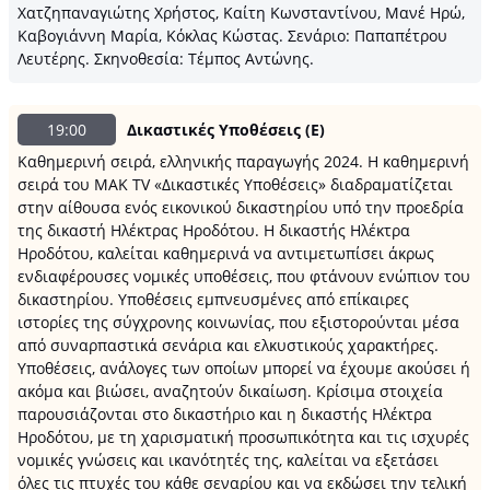
Χατζηπαναγιώτης Χρήστος, Καίτη Κωνσταντίνου, Μανέ Ηρώ,
Καβογιάννη Μαρία, Κόκλας Κώστας. Σενάριο: Παπαπέτρου
Λευτέρης. Σκηνοθεσία: Τέμπος Αντώνης.
19:00
Δικαστικές Υποθέσεις (Ε)
Καθημερινή σειρά, ελληνικής παραγωγής 2024. Η καθημερινή
σειρά του ΜΑΚ TV «Δικαστικές Υποθέσεις» διαδραματίζεται
στην αίθουσα ενός εικονικού δικαστηρίου υπό την προεδρία
της δικαστή Ηλέκτρας Ηροδότου. Η δικαστής Ηλέκτρα
Ηροδότου, καλείται καθημερινά να αντιμετωπίσει άκρως
ενδιαφέρουσες νομικές υποθέσεις, που φτάνουν ενώπιον του
δικαστηρίου. Υποθέσεις εμπνευσμένες από επίκαιρες
ιστορίες της σύγχρονης κοινωνίας, που εξιστορούνται μέσα
από συναρπαστικά σενάρια και ελκυστικούς χαρακτήρες.
Υποθέσεις, ανάλογες των οποίων μπορεί να έχουμε ακούσει ή
ακόμα και βιώσει, αναζητούν δικαίωση. Κρίσιμα στοιχεία
παρουσιάζονται στο δικαστήριο και η δικαστής Ηλέκτρα
Ηροδότου, με τη χαρισματική προσωπικότητα και τις ισχυρές
νομικές γνώσεις και ικανότητές της, καλείται να εξετάσει
όλες τις πτυχές του κάθε σεναρίου και να εκδώσει την τελική