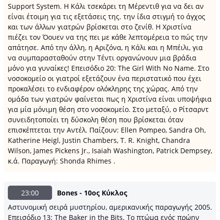
Support System. Η Κάλι τσεκάρει τη Μέρεντιθ για να δει αν
είναι έτοιμη για τις εξετάσεις της. την ίδια στιγμή το άγχος
και των άλλων γιατρών βρίσκεται στο ζενίθ. Η Χριστίνα
πιέζει τον Όουεν να της πει με κάθε λεπτομέρεια το πώς την
απάτησε. Από την άλλη, η Αριζόνα, η Κάλι και η Μπέιλι, για
να συμπαρασταθούν στην Τέντι οργανώνουν μια βράδια
μόνο για γυναίκες! Επεισόδιο 20: The Girl With No Name. Στο
νοσοκομείο οι γιατροί εξετάζουν ένα περιστατικό που έχει
προκαλέσει το ενδιαφέρον ολόκληρης της χώρας. Από την
ομάδα των γιατρών φαίνεται πως η Χριστίνα είναι υποψήφια
για μία μόνιμη θέση στο νοσοκομείο. Στο μεταξύ, ο Ρίτσαρντ
συνειδητοποίει τη δύσκολη θέση που βρίσκεται όταν
επισκέπτεται την Αντέλ. Παίζουν: Ellen Pompeo, Sandra Oh,
Katherine Heigl, Justin Chambers, T. R. Knight, Chandra
Wilson, James Pickens Jr., Isaiah Washington, Patrick Dempsey,
κ.ά. Παραγωγή: Shonda Rhimes .
23:00
Bones - 10ος Κύκλος
Αστυνομική σειρά μυστηρίου, αμερικανικής παραγωγής 2005.
Επεισόδιο 13: The Baker in the Bits. Το πτώμα ενός πρώην