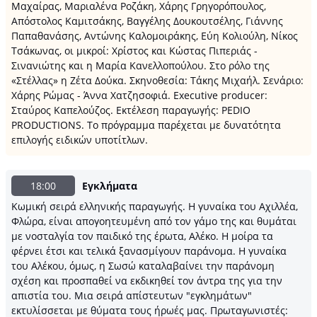
Μαχαίρας, Μαριαλένα Ροζάκη, Χάρης Γρηγορόπουλος,
Απόστολος Καμιτσάκης, Βαγγέλης Δουκουτσέλης, Γιάννης
Παπαθανάσης, Αντώνης Καλομοιράκης, Εύη Κολιούλη, Νίκος
Τσάκωνας, οι μικροί: Χρίστος και Κώστας Πιπεριάς -
Σινανιώτης και η Μαρία Κανελλοπούλου. Στο ρόλο της
«Στέλλας» η Ζέτα Δούκα. Σκηνοθεσία: Τάκης Μιχαήλ. Σενάριο:
Χάρης Ρώμας - Άννα Χατζησοφιά. Executive producer:
Σταύρος Καπελούζος. Εκτέλεση παραγωγής: PEDIO
PRODUCTIONS. Το πρόγραμμα παρέχεται με δυνατότητα
επιλογής ειδικών υποτίτλων.
18:00
Εγκλήματα
Κωμική σειρά ελληνικής παραγωγής. Η γυναίκα του Αχιλλέα,
Φλώρα, είναι απογοητευμένη από τον γάμο της και θυμάται
με νοσταλγία τον παιδικό της έρωτα, Αλέκο. Η μοίρα τα
φέρνει έτσι και τελικά ξανασμίγουν παράνομα. Η γυναίκα
του Αλέκου, όμως, η Σωσώ καταλαβαίνει την παράνομη
σχέση και προσπαθεί να εκδικηθεί τον άντρα της για την
απιστία του. Μια σειρά απίστευτων "εγκλημάτων"
εκτυλίσσεται με θύματα τους ήρωές μας. Πρωταγωνιστές: