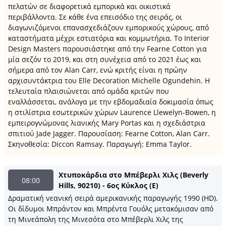
πελατών σε διαφορετικά εμπορικά και οικιστικά
περιβάλλοντα. Σε κάθε ένα επεισόδιο της σειράς, οι
διαγωνιζόμενοι επανασχεδιάζουν εμπορικούς χώρους, από
καταστήματα μέχρι εστιατόρια και κομμωτήρια. Το Interior
Design Masters παρουσιάστηκε από την Fearne Cotton για
μία σεζόν το 2019, και στη συνέχεια από το 2021 έως και
σήμερα από τον Alan Carr, ενώ κριτής είναι η πρώην
αρχισυντάκτρια του Elle Decoration Michelle Ogundehin. Η
τελευταία πλαισιώνεται από ομάδα κριτών που
εναλλάσσεται, ανάλογα με την εβδομαδιαία δοκιμασία όπως
η στιλίστρια εσωτερικών χώρων Laurence Llewelyn-Bowen, η
εμπειρογνώμονας λιανικής Mary Portas και η σχεδιάστρια
σπιτιού Jade Jagger. Παρουσίαση: Fearne Cotton, Alan Carr.
Σκηνοθεσία: Diccon Ramsay. Παραγωγή: Emma Taylor.
Χτυποκάρδια στο Μπέβερλι Χιλς (Beverly
08:00
Hills, 90210) - 6ος Κύκλος (Ε)
Δραματική νεανική σειρά αμερικανικής παραγωγής 1990 (HD).
Oι δίδυμοι Μπράντον και Μπρέντα Γουόλς μετακόμισαν από
τη Μινεάπολη της Μινεσότα στο Μπέβερλι Χιλς της