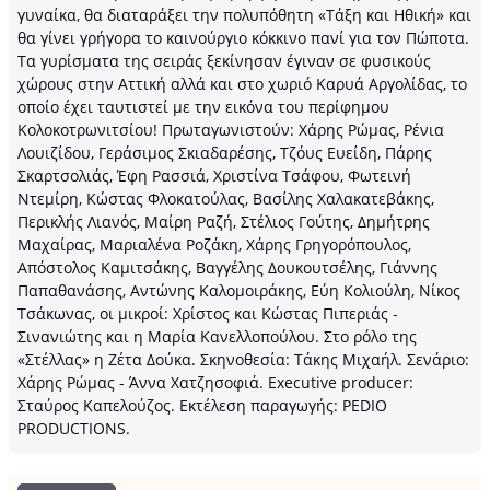
γυναίκα, θα διαταράξει την πολυπόθητη «Τάξη και Ηθική» και
θα γίνει γρήγορα το καινούργιο κόκκινο πανί για τον Πώποτα.
Τα γυρίσματα της σειράς ξεκίνησαν έγιναν σε φυσικούς
χώρους στην Αττική αλλά και στο χωριό Καρυά Αργολίδας, το
οποίο έχει ταυτιστεί με την εικόνα του περίφημου
Κολοκοτρωνιτσίου! Πρωταγωνιστούν: Χάρης Ρώμας, Ρένια
Λουιζίδου, Γεράσιμος Σκιαδαρέσης, Τζόυς Ευείδη, Πάρης
Σκαρτσολιάς, Έφη Ρασσιά, Χριστίνα Τσάφου, Φωτεινή
Ντεμίρη, Κώστας Φλοκατούλας, Βασίλης Χαλακατεβάκης,
Περικλής Λιανός, Μαίρη Ραζή, Στέλιος Γούτης, Δημήτρης
Μαχαίρας, Μαριαλένα Ροζάκη, Χάρης Γρηγορόπουλος,
Απόστολος Καμιτσάκης, Βαγγέλης Δουκουτσέλης, Γιάννης
Παπαθανάσης, Αντώνης Καλομοιράκης, Εύη Κολιούλη, Νίκος
Τσάκωνας, οι μικροί: Χρίστος και Κώστας Πιπεριάς -
Σινανιώτης και η Μαρία Κανελλοπούλου. Στο ρόλο της
«Στέλλας» η Ζέτα Δούκα. Σκηνοθεσία: Τάκης Μιχαήλ. Σενάριο:
Χάρης Ρώμας - Άννα Χατζησοφιά. Executive producer:
Σταύρος Καπελούζος. Εκτέλεση παραγωγής: PEDIO
PRODUCTIONS.