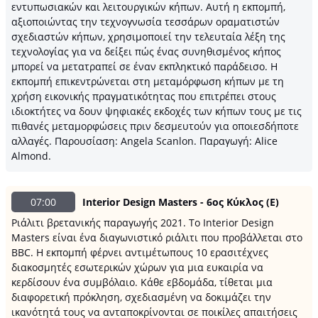
εντυπωσιακών και λειτουργικών κήπων. Αυτή η εκπομπή,
αξιοποιώντας την τεχνογνωσία τεσσάρων οραματιστών
σχεδιαστών κήπων, χρησιμοποιεί την τελευταία λέξη της
τεχνολογίας για να δείξει πώς ένας συνηθισμένος κήπος
μπορεί να μετατραπεί σε έναν εκπληκτικό παράδεισο. Η
εκπομπή επικεντρώνεται στη μεταμόρφωση κήπων με τη
χρήση εικονικής πραγματικότητας που επιτρέπει στους
ιδιοκτήτες να δουν ψηφιακές εκδοχές των κήπων τους με τις
πιθανές μεταμορφώσεις πριν δεσμευτούν για οποιεσδήποτε
αλλαγές. Παρουσίαση: Angela Scanlon. Παραγωγή: Alice
Almond.
07:00
Interior Design Masters - 6ος Κύκλος (E)
Pιάλιτι βρετανικής παραγωγής 2021. Το Interior Design
Masters είναι ένα διαγωνιστικό ριάλιτι που προβάλλεται στο
BBC. Η εκπομπή φέρνει αντιμέτωπους 10 ερασιτέχνες
διακοσμητές εσωτερικών χώρων για μια ευκαιρία να
κερδίσουν ένα συμβόλαιο. Κάθε εβδομάδα, τίθεται μια
διαφορετική πρόκληση, σχεδιασμένη να δοκιμάζει την
ικανότητά τους να ανταποκρίνονται σε ποικίλες απαιτήσεις