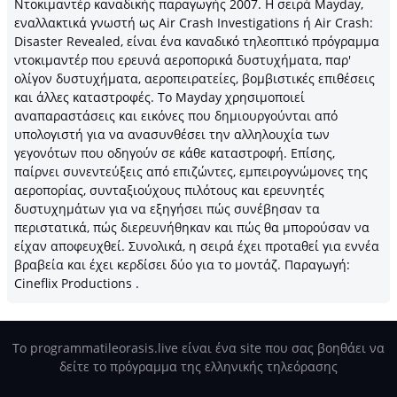
Ντοκιμαντέρ καναδικής παραγωγής 2007. H σειρά Mayday,
εναλλακτικά γνωστή ως Air Crash Investigations ή Air Crash:
Disaster Revealed, είναι ένα καναδικό τηλεοπτικό πρόγραμμα
ντοκιμαντέρ που ερευνά αεροπορικά δυστυχήματα, παρ'
ολίγον δυστυχήματα, αεροπειρατείες, βομβιστικές επιθέσεις
και άλλες καταστροφές. Το Mayday χρησιμοποιεί
αναπαραστάσεις και εικόνες που δημιουργούνται από
υπολογιστή για να ανασυνθέσει την αλληλουχία των
γεγονότων που οδηγούν σε κάθε καταστροφή. Επίσης,
παίρνει συνεντεύξεις από επιζώντες, εμπειρογνώμονες της
αεροπορίας, συνταξιούχους πιλότους και ερευνητές
δυστυχημάτων για να εξηγήσει πώς συνέβησαν τα
περιστατικά, πώς διερευνήθηκαν και πώς θα μπορούσαν να
είχαν αποφευχθεί. Συνολικά, η σειρά έχει προταθεί για εννέα
βραβεία και έχει κερδίσει δύο για το μοντάζ. Παραγωγή:
Cineflix Productions .
Το programmatileorasis.live είναι ένα site που σας βοηθάει να
δείτε το πρόγραμμα της ελληνικής τηλεόρασης