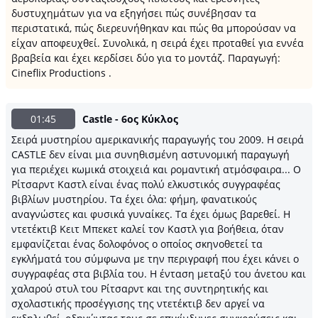
δυστυχημάτων για να εξηγήσει πώς συνέβησαν τα
περιστατικά, πώς διερευνήθηκαν και πώς θα μπορούσαν να
είχαν αποφευχθεί. Συνολικά, η σειρά έχει προταθεί για εννέα
βραβεία και έχει κερδίσει δύο για το μοντάζ. Παραγωγή:
Cineflix Productions .
01:45
Castle - 6ος Κύκλος
Σειρά μυστηρίου αμερικανικής παραγωγής του 2009. Η σειρά
CASTLE δεν είναι μια συνηθισμένη αστυνομική παραγωγή
για περιέχει κωμικά στοιχειά και ρομαντική ατμόσφαιρα... Ο
Ρίτσαρντ Καστλ είναι ένας πολύ ελκυστικός συγγραφέας
βιβλίων μυστηρίου. Τα έχει όλα: φήμη, φανατικούς
αναγνώστες και φυσικά γυναίκες. Τα έχει όμως βαρεθεί. Η
ντετέκτιβ Κειτ Μπεκετ καλεί τον Καστλ για βοήθεια, όταν
εμφανίζεται ένας δολοφόνος ο οποίος σκηνοθετεί τα
εγκλήματά του σύμφωνα με την περιγραφή που έχει κάνει ο
συγγραφέας στα βιβλία του. Η ένταση μεταξύ του άνετου και
χαλαρού στυλ του Ρίτσαρντ και της συντηρητικής και
σχολαστικής προσέγγισης της ντετέκτιβ δεν αργεί να