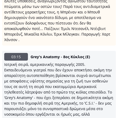
άλυτες υποθέσεις, αναγνωρίζοντας αγνώστου ταυτότητας
πτώματα, μέσω των οστών τους! Παρά τους αντιδιαμετρικά
αντίθετους χαρακτήρες τους, η Μπρέναν και ο Μπουθ
δημιουργούν ένα ικανότατο δίδυμο, με αποτέλεσμα να
εντοπίζουν δολοφόνους που πίστευαν ότι δεν θα
αποκαλυφθούν ποτέ... Παίζουν: Έμιλι Ντεσανέλ, Ντέιβιντ
Μπορεάνζ, Μικαέλα Κόνλιν, Έρικ Μίλεγκαν. Παραγωγή: Χαρτ
Χάνσον .
03:15
Grey's Anatomy - 8ος Κύκλος (Ε)
Ιατρική σειρά, αμερικανικής παραγωγής 2005.
Εκπαιδευόμενοι γιατροί που δεν έχουν αποκτήσει ακόμη την
απαραίτητη αυτοπεποίθηση βρίσκονται συχνά αντιμέτωποι
με αποφάσεις υψίστης σημασίας για τη ζωή των ασθενών
τους σε αυτή τη σειρά που εκατομμύρια Αμερικανοί
τηλεθεατές λάτρεψαν από το πρώτο της κιόλας επεισόδιο. Το
‘Grey's Anatomy' - που έχει ξεπεράσει σε δημοτικότητα ακόμη
και την πιο δημοφιλή σειρά της Αμερικής, το 'C.S.I.' - δεν μας
παρουσιάζει μόνο τα συναρπαστικά δρώμενα μέσα στο
νοσοκομείο όπου εργάζονται οι ήρωές μας, αλλά