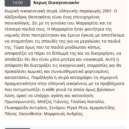
14:00
Άκρως Οικογενειακόν
Κωμική οικογενειακή σειρά, ελληνικής παραγωγής 2001. Ο
Αλέξανδρος Θεοτοκάτος είναι ένας επιτυχημένος
ποινικολόγος. Ζει με τη γυναίκα του, Μαργαρίτα, και τα
τέσσερα παιδιά τους. Η Μαργαρίτα ήταν φοιτήτρια της
νομικής όταν παντρεύτηκαν και έμεινε έγκυος με αποτέλεσμα
να σταματήσει τις σπουδές της για να μεγαλώσει τα παιδιά
της. Τώρα όμως που τα παιδιά μεγάλωσαν κάπως,
αποφασίζει να πάρει το δίπλωμά της και να δικηγορήσει, να
αποδείξει ότι δεν είναι μόνο μητέρα και νοικοκυρά. Αυτή η
απόφαση θα διαταράξει τις οικογενειακές ισορροπίες και θα
προκαλέσει κωμικές και συναισθηματικά φορτισμένες
καταστάσεις. Παράλληλα η σειρά καταγράφει τη σημερινή
πραγματικότητα στην ελληνική οικογένεια, με τα προβλήματα
που αντιμετωπίζει η κάθε γενιά τα οποία όμως βρίσκουν
λύση, αρκεί να υπάρχει αγάπη και κατανόηση.
Πρωταγωνιστές: Μπέζος Γιάννης, Τσαλίκη Ναταλία,
Γλυκοφρύδη Αντιγόνη. Σενάριο: Ρίγγα Ρένα, Αμαραντίδης
Πάνος. Σκηνοθεσία: Μορφονιός Ανδρέας.