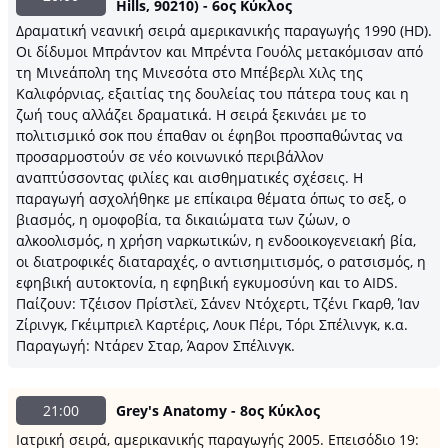
Hills, 90210) - 6ος Κύκλος
Δραματική νεανική σειρά αμερικανικής παραγωγής 1990 (HD).
Oι δίδυμοι Μπράντον και Μπρέντα Γουόλς μετακόμισαν από
τη Μινεάπολη της Μινεσότα στο Μπέβερλι Χιλς της
Καλιφόρνιας, εξαιτίας της δουλείας του πάτερα τους και η
ζωή τους αλλάζει δραματικά. Η σειρά ξεκινάει με το
πολιτισμικό σοκ που έπαθαν οι έφηβοι προσπαθώντας να
προσαρμοστούν σε νέο κοινωνικό περιβάλλον
αναπτύσσοντας φιλίες και αισθηματικές σχέσεις. Η
παραγωγή ασχολήθηκε με επίκαιρα θέματα όπως το σεξ, ο
βιασμός, η ομοφοβία, τα δικαιώματα των ζώων, ο
αλκοολισμός, η χρήση ναρκωτικών, η ενδοοικογενειακή βία,
οι διατροφικές διαταραχές, ο αντισημιτισμός, ο ρατσισμός, η
εφηβική αυτοκτονία, η εφηβική εγκυμοσύνη και το AIDS.
Παίζουν: Τζέισον Πρίστλεϊ, Σάνεν Ντόχερτι, Τζένι Γκαρθ, Ίαν
Ζίρινγκ, Γκέιμπριελ Καρτέρις, Λουκ Πέρι, Τόρι Σπέλινγκ, κ.α.
Παραγωγή: Ντάρεν Σταρ, Άαρον Σπέλινγκ.
21:00
Grey's Anatomy - 8ος Κύκλος
Ιατρική σειρά, αμερικανικής παραγωγής 2005. Επεισόδιο 19: