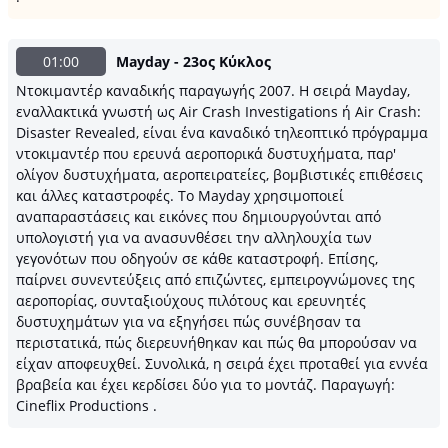
01:00
Mayday - 23ος Κύκλος
Ντοκιμαντέρ καναδικής παραγωγής 2007. H σειρά Mayday,
εναλλακτικά γνωστή ως Air Crash Investigations ή Air Crash:
Disaster Revealed, είναι ένα καναδικό τηλεοπτικό πρόγραμμα
ντοκιμαντέρ που ερευνά αεροπορικά δυστυχήματα, παρ'
ολίγον δυστυχήματα, αεροπειρατείες, βομβιστικές επιθέσεις
και άλλες καταστροφές. Το Mayday χρησιμοποιεί
αναπαραστάσεις και εικόνες που δημιουργούνται από
υπολογιστή για να ανασυνθέσει την αλληλουχία των
γεγονότων που οδηγούν σε κάθε καταστροφή. Επίσης,
παίρνει συνεντεύξεις από επιζώντες, εμπειρογνώμονες της
αεροπορίας, συνταξιούχους πιλότους και ερευνητές
δυστυχημάτων για να εξηγήσει πώς συνέβησαν τα
περιστατικά, πώς διερευνήθηκαν και πώς θα μπορούσαν να
είχαν αποφευχθεί. Συνολικά, η σειρά έχει προταθεί για εννέα
βραβεία και έχει κερδίσει δύο για το μοντάζ. Παραγωγή:
Cineflix Productions .