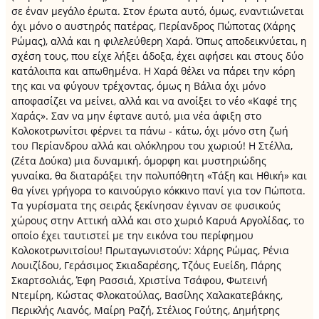
σε έναν μεγάλο έρωτα. Στον έρωτα αυτό, όμως, εναντιώνεται
όχι μόνο ο αυστηρός πατέρας, Περίανδρος Πώποτας (Χάρης
Ρώμας), αλλά και η φιλελεύθερη Χαρά. Όπως αποδεικνύεται, η
σχέση τους, που είχε λήξει άδοξα, έχει αφήσει και στους δύο
κατάλοιπα και απωθημένα. Η Χαρά θέλει να πάρει την κόρη
της και να φύγουν τρέχοντας, όμως η Βάλια όχι μόνο
αποφασίζει να μείνει, αλλά και να ανοίξει το νέο «Καφέ της
Χαράς». Σαν να μην έφτανε αυτό, μια νέα άφιξη στο
Κολοκοτρωνίτσι φέρνει τα πάνω - κάτω, όχι μόνο στη ζωή
του Περίανδρου αλλά και ολόκληρου του χωριού! Η Στέλλα,
(Ζέτα Δούκα) μια δυναμική, όμορφη και μυστηριώδης
γυναίκα, θα διαταράξει την πολυπόθητη «Τάξη και Ηθική» και
θα γίνει γρήγορα το καινούργιο κόκκινο πανί για τον Πώποτα.
Τα γυρίσματα της σειράς ξεκίνησαν έγιναν σε φυσικούς
χώρους στην Αττική αλλά και στο χωριό Καρυά Αργολίδας, το
οποίο έχει ταυτιστεί με την εικόνα του περίφημου
Κολοκοτρωνιτσίου! Πρωταγωνιστούν: Χάρης Ρώμας, Ρένια
Λουιζίδου, Γεράσιμος Σκιαδαρέσης, Τζόυς Ευείδη, Πάρης
Σκαρτσολιάς, Έφη Ρασσιά, Χριστίνα Τσάφου, Φωτεινή
Ντεμίρη, Κώστας Φλοκατούλας, Βασίλης Χαλακατεβάκης,
Περικλής Λιανός, Μαίρη Ραζή, Στέλιος Γούτης, Δημήτρης