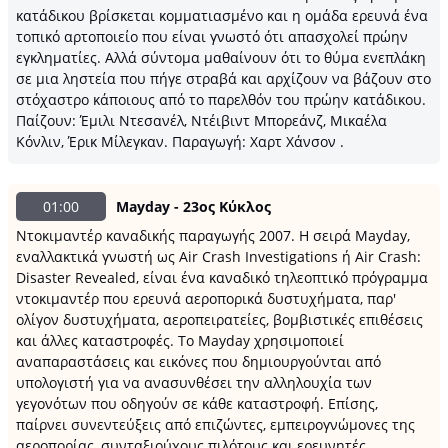
κατάδικου βρίσκεται κομματιασμένο και η ομάδα ερευνά ένα
τοπικό αρτοποιείο που είναι γνωστό ότι απασχολεί πρώην
εγκληματίες. Αλλά σύντομα μαθαίνουν ότι το θύμα ενεπλάκη
σε μια ληστεία που πήγε στραβά και αρχίζουν να βάζουν στο
στόχαστρο κάποιους από το παρελθόν του πρώην κατάδικου.
Παίζουν: Έμιλι Ντεσανέλ, Ντέιβιντ Μπορεάνζ, Μικαέλα
Κόνλιν, Έρικ Μίλεγκαν. Παραγωγή: Χαρτ Χάνσον .
01:00
Mayday - 23ος Κύκλος
Ντοκιμαντέρ καναδικής παραγωγής 2007. H σειρά Mayday,
εναλλακτικά γνωστή ως Air Crash Investigations ή Air Crash:
Disaster Revealed, είναι ένα καναδικό τηλεοπτικό πρόγραμμα
ντοκιμαντέρ που ερευνά αεροπορικά δυστυχήματα, παρ'
ολίγον δυστυχήματα, αεροπειρατείες, βομβιστικές επιθέσεις
και άλλες καταστροφές. Το Mayday χρησιμοποιεί
αναπαραστάσεις και εικόνες που δημιουργούνται από
υπολογιστή για να ανασυνθέσει την αλληλουχία των
γεγονότων που οδηγούν σε κάθε καταστροφή. Επίσης,
παίρνει συνεντεύξεις από επιζώντες, εμπειρογνώμονες της
αεροπορίας, συνταξιούχους πιλότους και ερευνητές