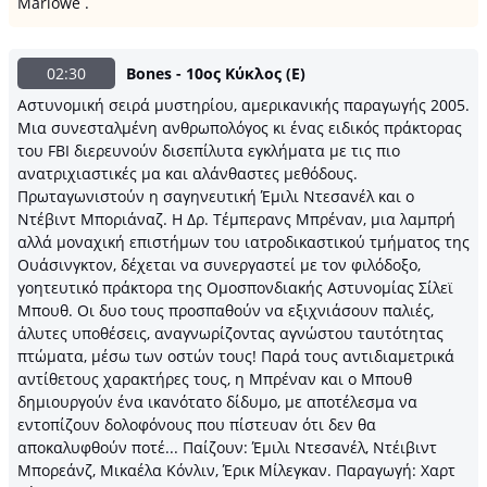
Marlowe .
02:30
Bones - 10ος Κύκλος (Ε)
Αστυνομική σειρά μυστηρίου, αμερικανικής παραγωγής 2005.
Μια συνεσταλμένη ανθρωπολόγος κι ένας ειδικός πράκτορας
του FBI διερευνούν δισεπίλυτα εγκλήματα με τις πιο
ανατριχιαστικές μα και αλάνθαστες μεθόδους.
Πρωταγωνιστούν η σαγηνευτική Έμιλι Ντεσανέλ και o
Ντέβιντ Μποριάναζ. Η Δρ. Τέμπερανς Μπρέναν, μια λαμπρή
αλλά μοναχική επιστήμων του ιατροδικαστικού τμήματος της
Ουάσινγκτον, δέχεται να συνεργαστεί με τον φιλόδοξο,
γοητευτικό πράκτορα της Ομοσπονδιακής Αστυνομίας Σίλεϊ
Μπουθ. Οι δυο τους προσπαθούν να εξιχνιάσουν παλιές,
άλυτες υποθέσεις, αναγνωρίζοντας αγνώστου ταυτότητας
πτώματα, μέσω των οστών τους! Παρά τους αντιδιαμετρικά
αντίθετους χαρακτήρες τους, η Μπρέναν και ο Μπουθ
δημιουργούν ένα ικανότατο δίδυμο, με αποτέλεσμα να
εντοπίζουν δολοφόνους που πίστευαν ότι δεν θα
αποκαλυφθούν ποτέ... Παίζουν: Έμιλι Ντεσανέλ, Ντέιβιντ
Μπορεάνζ, Μικαέλα Κόνλιν, Έρικ Μίλεγκαν. Παραγωγή: Χαρτ