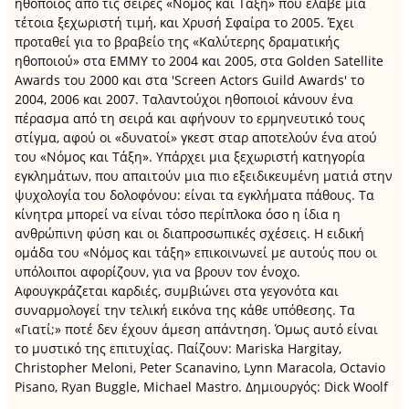
ηθοποιός από τις σειρές «Νόμος και Τάξη» που έλαβε μια
τέτοια ξεχωριστή τιμή, και Χρυσή Σφαίρα το 2005. Έχει
προταθεί για το βραβείο της «Καλύτερης δραματικής
ηθοποιού» στα EMMY το 2004 και 2005, στα Golden Satellite
Awards του 2000 και στα 'Screen Actors Guild Awards' το
2004, 2006 και 2007. Ταλαντούχοι ηθοποιοί κάνουν ένα
πέρασμα από τη σειρά και αφήνουν το ερμηνευτικό τους
στίγμα, αφού οι «δυνατοί» γκεστ σταρ αποτελούν ένα ατού
του «Νόμος και Τάξη». Υπάρχει μια ξεχωριστή κατηγορία
εγκλημάτων, που απαιτούν μια πιο εξειδικευμένη ματιά στην
ψυχολογία του δολοφόνου: είναι τα εγκλήματα πάθους. Τα
κίνητρα μπορεί να είναι τόσο περίπλοκα όσο η ίδια η
ανθρώπινη φύση και οι διαπροσωπικές σχέσεις. Η ειδική
ομάδα του «Νόμος και τάξη» επικοινωνεί με αυτούς που οι
υπόλοιποι αφορίζουν, για να βρουν τον ένοχο.
Αφουγκράζεται καρδιές, συμβιώνει στα γεγονότα και
συναρμολογεί την τελική εικόνα της κάθε υπόθεσης. Τα
«Γιατί;» ποτέ δεν έχουν άμεση απάντηση. Όμως αυτό είναι
το μυστικό της επιτυχίας. Παίζουν: Mariska Hargitay,
Christopher Meloni, Peter Scanavino, Lynn Maracola, Octavio
Pisano, Ryan Buggle, Michael Mastro. Δημιουργός: Dick Woolf
.