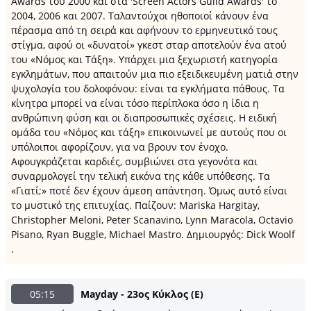
Awards του 2000 και στα 'Screen Actors Guild Awards' το
2004, 2006 και 2007. Ταλαντούχοι ηθοποιοί κάνουν ένα
πέρασμα από τη σειρά και αφήνουν το ερμηνευτικό τους
στίγμα, αφού οι «δυνατοί» γκεστ σταρ αποτελούν ένα ατού
του «Νόμος και Τάξη». Υπάρχει μια ξεχωριστή κατηγορία
εγκλημάτων, που απαιτούν μια πιο εξειδικευμένη ματιά στην
ψυχολογία του δολοφόνου: είναι τα εγκλήματα πάθους. Τα
κίνητρα μπορεί να είναι τόσο περίπλοκα όσο η ίδια η
ανθρώπινη φύση και οι διαπροσωπικές σχέσεις. Η ειδική
ομάδα του «Νόμος και τάξη» επικοινωνεί με αυτούς που οι
υπόλοιποι αφορίζουν, για να βρουν τον ένοχο.
Αφουγκράζεται καρδιές, συμβιώνει στα γεγονότα και
συναρμολογεί την τελική εικόνα της κάθε υπόθεσης. Τα
«Γιατί;» ποτέ δεν έχουν άμεση απάντηση. Όμως αυτό είναι
το μυστικό της επιτυχίας. Παίζουν: Mariska Hargitay,
Christopher Meloni, Peter Scanavino, Lynn Maracola, Octavio
Pisano, Ryan Buggle, Michael Mastro. Δημιουργός: Dick Woolf
.
05:15
Mayday - 23ος Κύκλος (Ε)