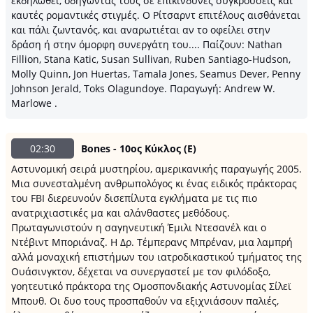
εκδηλωθεί, οδηγώντας τους σε επικίνδυνες συγκρούσεις και
καυτές ρομαντικές στιγμές. Ο Ρίτσαρντ επιτέλους αισθάνεται
και πάλι ζωντανός, και αναρωτιέται αν το οφείλει στην
δράση ή στην όμορφη συνεργάτη του.... Παίζουν: Nathan
Fillion, Stana Katic, Susan Sullivan, Ruben Santiago-Hudson,
Molly Quinn, Jon Huertas, Tamala Jones, Seamus Dever, Penny
Johnson Jerald, Toks Olagundoye. Παραγωγή: Andrew W.
Marlowe .
02:30
Bones - 10ος Κύκλος (Ε)
Αστυνομική σειρά μυστηρίου, αμερικανικής παραγωγής 2005.
Μια συνεσταλμένη ανθρωπολόγος κι ένας ειδικός πράκτορας
του FBI διερευνούν δισεπίλυτα εγκλήματα με τις πιο
ανατριχιαστικές μα και αλάνθαστες μεθόδους.
Πρωταγωνιστούν η σαγηνευτική Έμιλι Ντεσανέλ και o
Ντέβιντ Μποριάναζ. Η Δρ. Τέμπερανς Μπρέναν, μια λαμπρή
αλλά μοναχική επιστήμων του ιατροδικαστικού τμήματος της
Ουάσινγκτον, δέχεται να συνεργαστεί με τον φιλόδοξο,
γοητευτικό πράκτορα της Ομοσπονδιακής Αστυνομίας Σίλεϊ
Μπουθ. Οι δυο τους προσπαθούν να εξιχνιάσουν παλιές,