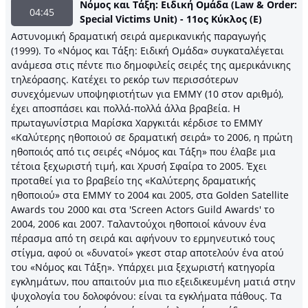
Νόμος και Τάξη: Ειδική Ομάδα (Law & Order:
04:45
Special Victims Unit) - 11ος Κύκλος (E)
Αστυνομική δραματική σειρά αμερικανικής παραγωγής
(1999). Το «Νόμος και Τάξη: Ειδική Ομάδα» συγκαταλέγεται
ανάμεσα στις πέντε πιο δημοφιλείς σειρές της αμερικάνικης
τηλεόρασης. Κατέχει το ρεκόρ των περισσότερων
συνεχόμενων υποψηφιοτήτων για ΕΜΜΥ (10 στον αριθμό),
έχει αποσπάσει και πολλά-πολλά άλλα βραβεία. Η
πρωταγωνίστρια Μαρίσκα Χαργκιτάι κέρδισε το EMMY
«Καλύτερης ηθοποιού σε δραματική σειρά» το 2006, η πρώτη
ηθοποιός από τις σειρές «Νόμος και Τάξη» που έλαβε μια
τέτοια ξεχωριστή τιμή, και Χρυσή Σφαίρα το 2005. Έχει
προταθεί για το βραβείο της «Καλύτερης δραματικής
ηθοποιού» στα EMMY το 2004 και 2005, στα Golden Satellite
Awards του 2000 και στα 'Screen Actors Guild Awards' το
2004, 2006 και 2007. Ταλαντούχοι ηθοποιοί κάνουν ένα
πέρασμα από τη σειρά και αφήνουν το ερμηνευτικό τους
στίγμα, αφού οι «δυνατοί» γκεστ σταρ αποτελούν ένα ατού
του «Νόμος και Τάξη». Υπάρχει μια ξεχωριστή κατηγορία
εγκλημάτων, που απαιτούν μια πιο εξειδικευμένη ματιά στην
ψυχολογία του δολοφόνου: είναι τα εγκλήματα πάθους. Τα