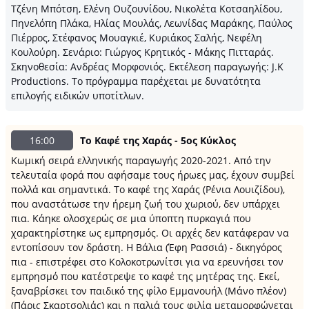
Τζένη Μπότση, Ελένη Ουζουνίδου, Νικολέτα Κοτσαηλίδου,
Πηνελόπη Πλάκα, Ηλίας Μουλάς, Λεωνίδας Μαράκης, Παύλος
Πιέρρος, Στέφανος Μουαγκιέ, Κυριάκος Σαλής, Νεφέλη
Κουλούρη. Σενάριο: Γιώργος Κρητικός - Μάκης Πιτταράς.
Σκηνοθεσία: Ανδρέας Μορφονιός. Εκτέλεση παραγωγής: J.K
Productions. Το πρόγραμμα παρέχεται με δυνατότητα
επιλογής ειδικών υποτίτλων.
16:00
Το Καφέ της Χαράς - 5ος Κύκλος
Κωμική σειρά ελληνικής παραγωγής 2020-2021. Από την
τελευταία φορά που αφήσαμε τους ήρωες μας, έχουν συμβεί
πολλά και σημαντικά. Το καφέ της Χαράς (Ρένια Λουιζίδου),
που αναστάτωσε την ήρεμη ζωή του χωριού, δεν υπάρχει
πια. Κάηκε ολοσχερώς σε μια ύποπτη πυρκαγιά που
χαρακτηρίστηκε ως εμπρησμός. Οι αρχές δεν κατάφεραν να
εντοπίσουν τον δράστη. Η Βάλια (Έφη Ρασσιά) - δικηγόρος
πια - επιστρέφει στο Κολοκοτρωνίτσι για να ερευνήσει τον
εμπρησμό που κατέστρεψε το καφέ της μητέρας της. Εκεί,
ξαναβρίσκει τον παιδικό της φίλο Εμμανουήλ (Μάνο πλέον)
(Πάρις Σκαρτσολιάς) και η παλιά τους φιλία μεταμορφώνεται