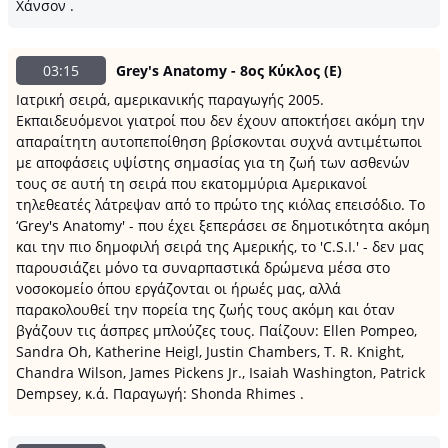
Χάνσον .
03:15
Grey's Anatomy - 8ος Κύκλος (Ε)
Ιατρική σειρά, αμερικανικής παραγωγής 2005.
Εκπαιδευόμενοι γιατροί που δεν έχουν αποκτήσει ακόμη την
απαραίτητη αυτοπεποίθηση βρίσκονται συχνά αντιμέτωποι
με αποφάσεις υψίστης σημασίας για τη ζωή των ασθενών
τους σε αυτή τη σειρά που εκατομμύρια Αμερικανοί
τηλεθεατές λάτρεψαν από το πρώτο της κιόλας επεισόδιο. Το
‘Grey's Anatomy' - που έχει ξεπεράσει σε δημοτικότητα ακόμη
και την πιο δημοφιλή σειρά της Αμερικής, το 'C.S.I.' - δεν μας
παρουσιάζει μόνο τα συναρπαστικά δρώμενα μέσα στο
νοσοκομείο όπου εργάζονται οι ήρωές μας, αλλά
παρακολουθεί την πορεία της ζωής τους ακόμη και όταν
βγάζουν τις άσπρες μπλούζες τους. Παίζουν: Ellen Pompeo,
Sandra Oh, Katherine Heigl, Justin Chambers, T. R. Knight,
Chandra Wilson, James Pickens Jr., Isaiah Washington, Patrick
Dempsey, κ.ά. Παραγωγή: Shonda Rhimes .