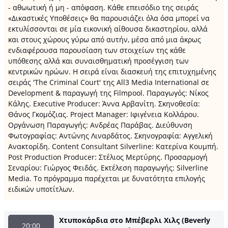
- αθωωτική ή μη - απόφαση. Κάθε επεισόδιο της σειράς
«Δικαστικές Υποθέσεις» θα παρουσιάζει όλα όσα μπορεί να
εκτυλίσσονται σε μία εικονική αίθουσα δικαστηρίου, αλλά
και στους χώρους γύρω από αυτήν, μέσα από μια άκρως
ενδιαφέρουσα παρουσίαση των στοιχείων της κάθε
υπόθεσης αλλά και συναισθηματική προσέγγιση των
κεντρικών ηρώων. Η σειρά είναι διασκευή της επιτυχημένης
σειράς 'The Criminal Court' της All3 Media International σε
Development & παραγωγή της Filmpool. Παραγωγός: Νίκος
Κάλης. Executive Producer: Άννα Αρβανίτη. Σκηνοθεσία:
Θάνος Γκομόζιας. Project Manager: Ιφιγένεια Κολλάρου.
Οργάνωση Παραγωγής: Ανδρέας Παράβας. Διεύθυνση
Φωτογραφίας: Αντώνης Λιναρδάτος. Σκηνογραφία: Αγγελική
Ανακτορίδη. Content Consultant Silverline: Κατερίνα Κουμπή.
Post Production Producer: Στέλιος Μερτύρης. Προσαρμογή
Σεναρίου: Γιώργος Φειδάς. Εκτέλεση παραγωγής: Silverline
Media. Το πρόγραμμα παρέχεται με δυνατότητα επιλογής
ειδικών υποτίτλων.
Χτυποκάρδια στο Μπέβερλι Χιλς (Beverly
20:00