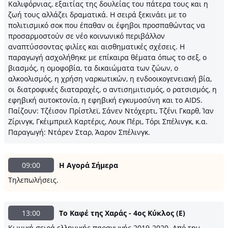
Καλιφόρνιας, εξαιτίας της δουλείας του πάτερα τους και η
ζωή τους αλλάζει δραματικά. Η σειρά ξεκινάει με το
πολιτισμικό σοκ που έπαθαν οι έφηβοι προσπαθώντας να
προσαρμοστούν σε νέο κοινωνικό περιβάλλον
αναπτύσσοντας φιλίες και αισθηματικές σχέσεις. Η
παραγωγή ασχολήθηκε με επίκαιρα θέματα όπως το σεξ, ο
βιασμός, η ομοφοβία, τα δικαιώματα των ζώων, ο
αλκοολισμός, η χρήση ναρκωτικών, η ενδοοικογενειακή βία,
οι διατροφικές διαταραχές, ο αντισημιτισμός, ο ρατσισμός, η
εφηβική αυτοκτονία, η εφηβική εγκυμοσύνη και το AIDS.
Παίζουν: Τζέισον Πρίστλεϊ, Σάνεν Ντόχερτι, Τζένι Γκαρθ, Ίαν
Ζίρινγκ, Γκέιμπριελ Καρτέρις, Λουκ Πέρι, Τόρι Σπέλινγκ, κ.α.
Παραγωγή: Ντάρεν Σταρ, Άαρον Σπέλινγκ.
09:00
Η Αγορά Σήμερα
Τηλεπωλήσεις.
13:00
Το Καφέ της Χαράς - 4ος Κύκλος (E)
Κωμική σειρά ελληνικής παραγωγής 2019-2020. Από την