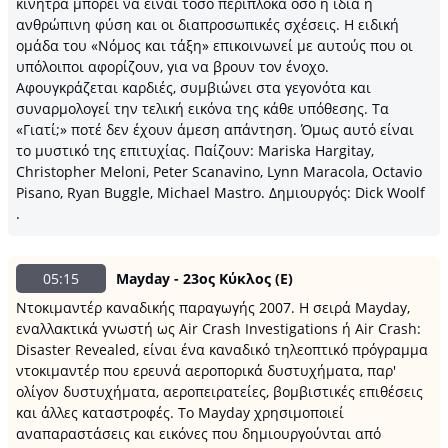
κίνητρα μπορεί να είναι τόσο περίπλοκα όσο η ίδια η
ανθρώπινη φύση και οι διαπροσωπικές σχέσεις. Η ειδική
ομάδα του «Νόμος και τάξη» επικοινωνεί με αυτούς που οι
υπόλοιποι αφορίζουν, για να βρουν τον ένοχο.
Αφουγκράζεται καρδιές, συμβιώνει στα γεγονότα και
συναρμολογεί την τελική εικόνα της κάθε υπόθεσης. Τα
«Γιατί;» ποτέ δεν έχουν άμεση απάντηση. Όμως αυτό είναι
το μυστικό της επιτυχίας. Παίζουν: Mariska Hargitay,
Christopher Meloni, Peter Scanavino, Lynn Maracola, Octavio
Pisano, Ryan Buggle, Michael Mastro. Δημιουργός: Dick Woolf
.
05:15
Mayday - 23ος Κύκλος (Ε)
Ντοκιμαντέρ καναδικής παραγωγής 2007. H σειρά Mayday,
εναλλακτικά γνωστή ως Air Crash Investigations ή Air Crash:
Disaster Revealed, είναι ένα καναδικό τηλεοπτικό πρόγραμμα
ντοκιμαντέρ που ερευνά αεροπορικά δυστυχήματα, παρ'
ολίγον δυστυχήματα, αεροπειρατείες, βομβιστικές επιθέσεις
και άλλες καταστροφές. Το Mayday χρησιμοποιεί
αναπαραστάσεις και εικόνες που δημιουργούνται από