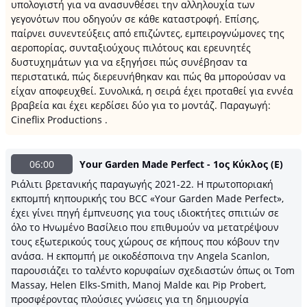
υπολογιστή για να ανασυνθέσει την αλληλουχία των
γεγονότων που οδηγούν σε κάθε καταστροφή. Επίσης,
παίρνει συνεντεύξεις από επιζώντες, εμπειρογνώμονες της
αεροπορίας, συνταξιούχους πιλότους και ερευνητές
δυστυχημάτων για να εξηγήσει πώς συνέβησαν τα
περιστατικά, πώς διερευνήθηκαν και πώς θα μπορούσαν να
είχαν αποφευχθεί. Συνολικά, η σειρά έχει προταθεί για εννέα
βραβεία και έχει κερδίσει δύο για το μοντάζ. Παραγωγή:
Cineflix Productions .
06:00
Your Garden Made Perfect - 1ος Κύκλος (Ε)
Pιάλιτι βρετανικής παραγωγής 2021-22. Η πρωτοποριακή
εκπομπή κηπουρικής του BCC «Your Garden Made Perfect»,
έχει γίνει πηγή έμπνευσης για τους ιδιοκτήτες σπιτιών σε
όλο το Ηνωμένο Βασίλειο που επιθυμούν να μετατρέψουν
τους εξωτερικούς τους χώρους σε κήπους που κόβουν την
ανάσα. Η εκπομπή με οικοδέσποινα την Angela Scanlon,
παρουσιάζει το ταλέντο κορυφαίων σχεδιαστών όπως οι Tom
Massay, Helen Elks-Smith, Manoj Malde και Pip Probert,
προσφέροντας πλούσιες γνώσεις για τη δημιουργία