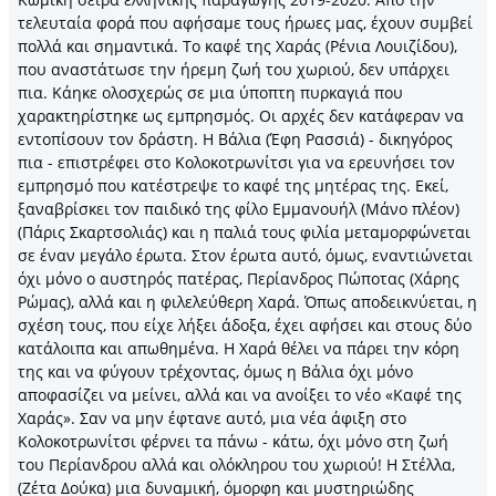
τελευταία φορά που αφήσαμε τους ήρωες μας, έχουν συμβεί
πολλά και σημαντικά. Το καφέ της Χαράς (Ρένια Λουιζίδου),
που αναστάτωσε την ήρεμη ζωή του χωριού, δεν υπάρχει
πια. Κάηκε ολοσχερώς σε μια ύποπτη πυρκαγιά που
χαρακτηρίστηκε ως εμπρησμός. Οι αρχές δεν κατάφεραν να
εντοπίσουν τον δράστη. Η Βάλια (Έφη Ρασσιά) - δικηγόρος
πια - επιστρέφει στο Κολοκοτρωνίτσι για να ερευνήσει τον
εμπρησμό που κατέστρεψε το καφέ της μητέρας της. Εκεί,
ξαναβρίσκει τον παιδικό της φίλο Εμμανουήλ (Μάνο πλέον)
(Πάρις Σκαρτσολιάς) και η παλιά τους φιλία μεταμορφώνεται
σε έναν μεγάλο έρωτα. Στον έρωτα αυτό, όμως, εναντιώνεται
όχι μόνο ο αυστηρός πατέρας, Περίανδρος Πώποτας (Χάρης
Ρώμας), αλλά και η φιλελεύθερη Χαρά. Όπως αποδεικνύεται, η
σχέση τους, που είχε λήξει άδοξα, έχει αφήσει και στους δύο
κατάλοιπα και απωθημένα. Η Χαρά θέλει να πάρει την κόρη
της και να φύγουν τρέχοντας, όμως η Βάλια όχι μόνο
αποφασίζει να μείνει, αλλά και να ανοίξει το νέο «Καφέ της
Χαράς». Σαν να μην έφτανε αυτό, μια νέα άφιξη στο
Κολοκοτρωνίτσι φέρνει τα πάνω - κάτω, όχι μόνο στη ζωή
του Περίανδρου αλλά και ολόκληρου του χωριού! Η Στέλλα,
(Ζέτα Δούκα) μια δυναμική, όμορφη και μυστηριώδης