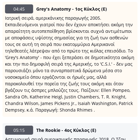
04:45
Grey's Anatomy - 1ος Κύκλος (Ε)
Ιατρική σειρά, αμερικάνικης παραγωγής 2005.
Εκπαιδευόμενοι γιατροί που δεν έχουν αποκτήσει ακόμη την
απαραίτητη αυτοπεποίθηση βρίσκονται συχνά αντιμέτωποι
με αποφάσεις υψίστης σημασίας για τη ζωή των ασθενών
τους σε αυτή τη σειρά που εκατομμύρια Αμερικανοί
τηλεθεατές λάτρεψαν από το πρώτο της κιόλας επεισόδιο. Το
‘Grey's Anatomy' - που έχει ξεπεράσει σε δημοτικότητα ακόμη
και την πιο δημοφιλή σειρά της Αμερικής, το 'C.S.I.' - δεν μας
παρουσιάζει μόνο τα συναρπαστικά δρώμενα μέσα στο
νοσοκομείο όπου εργάζονται οι ήρωές μας, αλλά
παρακολουθεί την πορεία της ζωής τους ακόμη και όταν
βγάζουν τις άσπρες μπλούζες τους. Παίζουν: Ellen Pompeo,
Sandra Oh, Katherine Heigl, Justin Chambers, T. R. Knight,
Chandra Wilson, James Pickens Jr., Isaiah Washington, Patrick
Dempsey, κ.ά. Παραγωγή: Shonda Rhimes .
05:15
The Rookie - 4ος Κύκλος (Ε)
Αστυνομική σειρά αμερικανικής παραγωγής 2018. Ο Τζον