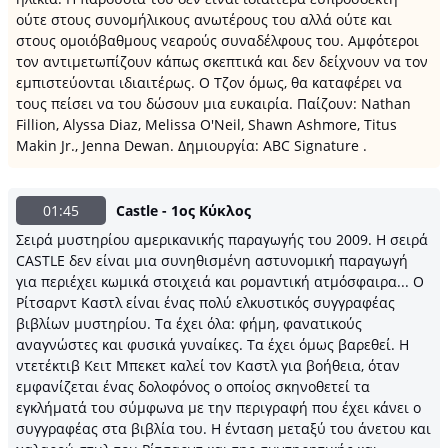
ούτε στους συνομήλικους ανωτέρους του αλλά ούτε και
στους ομοιόβαθμους νεαρούς συναδέλφους του. Αμφότεροι
τον αντιμετωπίζουν κάπως σκεπτικά και δεν δείχνουν να τον
εμπιστεύονται ιδιαιτέρως. Ο Τζον όμως, θα καταφέρει να
τους πείσει να του δώσουν μια ευκαιρία. Παίζουν: Nathan
Fillion, Alyssa Diaz, Melissa O'Neil, Shawn Ashmore, Titus
Makin Jr., Jenna Dewan. Δημιουργία: ABC Signature .
01:45
Castle - 1ος Κύκλος
Σειρά μυστηρίου αμερικανικής παραγωγής του 2009. Η σειρά
CASTLE δεν είναι μια συνηθισμένη αστυνομική παραγωγή
για περιέχει κωμικά στοιχειά και ρομαντική ατμόσφαιρα... Ο
Ρίτσαρντ Καστλ είναι ένας πολύ ελκυστικός συγγραφέας
βιβλίων μυστηρίου. Τα έχει όλα: φήμη, φανατικούς
αναγνώστες και φυσικά γυναίκες. Τα έχει όμως βαρεθεί. Η
ντετέκτιβ Κειτ Μπεκετ καλεί τον Καστλ για βοήθεια, όταν
εμφανίζεται ένας δολοφόνος ο οποίος σκηνοθετεί τα
εγκλήματά του σύμφωνα με την περιγραφή που έχει κάνει ο
συγγραφέας στα βιβλία του. Η ένταση μεταξύ του άνετου και