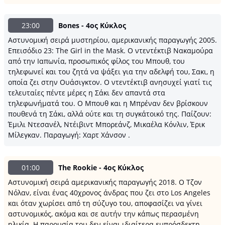
23:00
Bones - 4ος Κύκλος
Αστυνομική σειρά μυστηρίου, αμερικανικής παραγωγής 2005.
Επεισόδιο 23: The Girl in the Mask. Ο ντεντέκτιβ Νακαμούρα
από την Ιαπωνία, προσωπικός φίλος του Μπουθ, του
τηλεφωνεί και του ζητά να ψάξει για την αδελφή του, Σακι, η
οποία ζει στην Ουάσιγκτον. Ο ντεντέκτιβ ανησυχεί γιατί τις
τελευταίες πέντε μέρες η Σάκι δεν απαντά στα
τηλεφωνήματά του. Ο Μπουθ και η Μπρέναν δεν βρίσκουν
πουθενά τη Σάκι, αλλά ούτε και τη συγκάτοικό της. Παίζουν:
Έμιλι Ντεσανέλ, Ντέιβιντ Μπορεάνζ, Μικαέλα Κόνλιν, Έρικ
Μίλεγκαν. Παραγωγή: Χαρτ Χάνσον .
01:00
The Rookie - 4ος Κύκλος
Αστυνομική σειρά αμερικανικής παραγωγής 2018. Ο Τζον
Νόλαν, είναι ένας 40χρονος άνδρας που ζει στο Los Angeles
και όταν χωρίσει από τη σύζυγο του, αποφασίζει να γίνει
αστυνομικός, ακόμα και σε αυτήν την κάπως περασμένη
ηλικία. Η παρουσία του δεν είναι ιδιαίτερα ευπρόσδεκτη