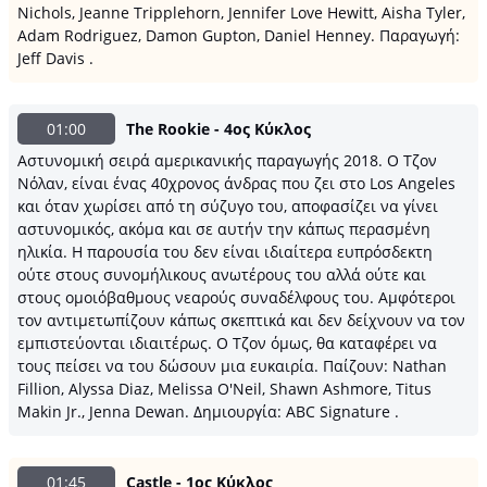
Nichols, Jeanne Tripplehorn, Jennifer Love Hewitt, Aisha Tyler,
Adam Rodriguez, Damon Gupton, Daniel Henney. Παραγωγή:
Jeff Davis .
01:00
The Rookie - 4ος Κύκλος
Αστυνομική σειρά αμερικανικής παραγωγής 2018. Ο Τζον
Νόλαν, είναι ένας 40χρονος άνδρας που ζει στο Los Angeles
και όταν χωρίσει από τη σύζυγο του, αποφασίζει να γίνει
αστυνομικός, ακόμα και σε αυτήν την κάπως περασμένη
ηλικία. Η παρουσία του δεν είναι ιδιαίτερα ευπρόσδεκτη
ούτε στους συνομήλικους ανωτέρους του αλλά ούτε και
στους ομοιόβαθμους νεαρούς συναδέλφους του. Αμφότεροι
τον αντιμετωπίζουν κάπως σκεπτικά και δεν δείχνουν να τον
εμπιστεύονται ιδιαιτέρως. Ο Τζον όμως, θα καταφέρει να
τους πείσει να του δώσουν μια ευκαιρία. Παίζουν: Nathan
Fillion, Alyssa Diaz, Melissa O'Neil, Shawn Ashmore, Titus
Makin Jr., Jenna Dewan. Δημιουργία: ABC Signature .
01:45
Castle - 1ος Κύκλος