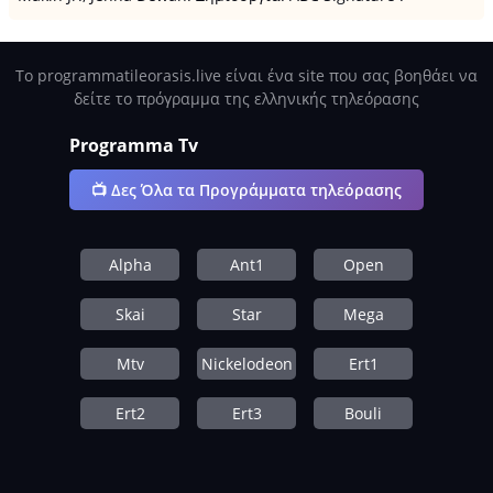
Το programmatileorasis.live είναι ένα site που σας βοηθάει να
δείτε το πρόγραμμα της ελληνικής τηλεόρασης
Programma Tv
📺 Δες Όλα τα Προγράμματα τηλεόρασης
Alpha
Ant1
Open
Skai
Star
Mega
Mtv
Nickelodeon
Ert1
Ert2
Ert3
Bouli