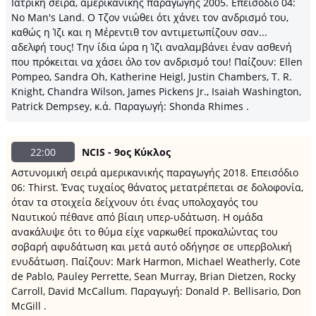
Ιατρική σειρά, αμερικάνικης παραγωγής 2005. Επεισόδιο 04:
No Man's Land. Ο Τζον νιώθει ότι χάνει τον ανδρισμό του,
καθώς η Ίζι και η Μέρεντιθ τον αντιμετωπίζουν σαν...
αδελφή τους! Την ίδια ώρα η Ίζι αναλαμβάνει έναν ασθενή
που πρόκειται να χάσει όλο τον ανδρισμό του! Παίζουν: Ellen
Pompeo, Sandra Oh, Katherine Heigl, Justin Chambers, T. R.
Knight, Chandra Wilson, James Pickens Jr., Isaiah Washington,
Patrick Dempsey, κ.ά. Παραγωγή: Shonda Rhimes .
22:00
NCIS - 9ος Κύκλος
Αστυνομική σειρά αμερικανικής παραγωγής 2018. Επεισόδιο
06: Thirst. Ένας τυχαίος θάνατος μετατρέπεται σε δολοφονία,
όταν τα στοιχεία δείχνουν ότι ένας υπολοχαγός του
Ναυτικού πέθανε από βίαιη υπερ-υδάτωση. Η ομάδα
ανακάλυψε ότι το θύμα είχε ναρκωθεί προκαλώντας του
σοβαρή αφυδάτωση και μετά αυτό οδήγησε σε υπερβολική
ενυδάτωση. Παίζουν: Mark Harmon, Michael Weatherly, Cote
de Pablo, Pauley Perrette, Sean Murray, Brian Dietzen, Rocky
Carroll, David McCallum. Παραγωγή: Donald P. Bellisario, Don
McGill .