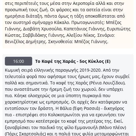
στις περιπέτειές τους μέσα στην Αεροπορία αλλά και στην
προσωπική τους ζωή. Οι φάρσες και τα αστεία είναι στην
ημερήσια διάταξη, πάντα όμως η τάξη αποκαθίσταται από
τον αυστηρό σμήναρχο Κάκαλο. Πρωταγωνιστές: Μπέζος
Γιάννης, Διαβάτη Χρυσούλα, Καπετάνιος Γιάννης, Ευριπιώτης
Κώστας, Σαββιδάκης Γιάννης, Αλεξίου Νίκος. Σενάριο:
Βενιζέλος Δημήτρης. Σκηνοθεσία: Μπέζος Γιάννης.
16:00
Το Καφέ της Χαράς - 5ος Κύκλος (Ε)
Κωμική σειρά ελληνικής παραγωγής 2019-2020. Από την
τελευταία φορά που αφήσαμε τους ήρωες μας, έχουν συμβεί
πολλά και σημαντικά. Το καφέ της Χαράς (Ρένια Λουιζίδου),
που αναστάτωσε την ήρεμη ζωή του χωριού, δεν υπάρχει
πια. Κάηκε ολοσχερώς σε μια ύποπτη πυρκαγιά που
χαρακτηρίστηκε ως εμπρησμός. Οι αρχές δεν κατάφεραν να
εντοπίσουν τον δράστη. Η Βάλια (Έφη Ρασσιά) - δικηγόρος
πια - επιστρέφει στο Κολοκοτρωνίτσι για να ερευνήσει τον
εμπρησμό που κατέστρεψε το καφέ της μητέρας της. Εκεί,
ξαναβρίσκει τον παιδικό της φίλο Εμμανουήλ (Μάνο πλέον)
(Πάρις Σκαρτσολιάς) και η παλιά τους φιλία μεταμορφώνεται