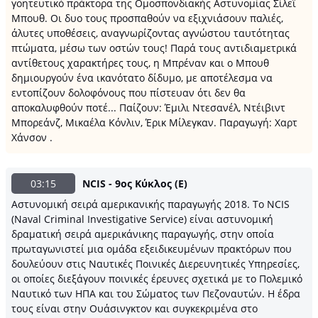
γοητευτικό πράκτορα της Ομοσπονδιακής Αστυνομίας Σίλεϊ
Μπουθ. Οι δυο τους προσπαθούν να εξιχνιάσουν παλιές,
άλυτες υποθέσεις, αναγνωρίζοντας αγνώστου ταυτότητας
πτώματα, μέσω των οστών τους! Παρά τους αντιδιαμετρικά
αντίθετους χαρακτήρες τους, η Μπρέναν και ο Μπουθ
δημιουργούν ένα ικανότατο δίδυμο, με αποτέλεσμα να
εντοπίζουν δολοφόνους που πίστευαν ότι δεν θα
αποκαλυφθούν ποτέ... Παίζουν: Έμιλι Ντεσανέλ, Ντέιβιντ
Μπορεάνζ, Μικαέλα Κόνλιν, Έρικ Μίλεγκαν. Παραγωγή: Χαρτ
Χάνσον .
03:15
NCIS - 9ος Κύκλος (Ε)
Αστυνομική σειρά αμερικανικής παραγωγής 2018. Το NCIS
(Naval Criminal Investigative Service) είναι αστυνομική
δραματική σειρά αμερικάνικης παραγωγής, στην οποία
πρωταγωνιστεί μια ομάδα εξειδικευμένων πρακτόρων που
δουλεύουν στις Ναυτικές Ποινικές Διερευνητικές Υπηρεσίες,
οι οποίες διεξάγουν ποινικές έρευνες σχετικά με το Πολεμικό
Ναυτικό των ΗΠΑ και του Σώματος των Πεζοναυτών. Η έδρα
τους είναι στην Ουάσινγκτον και συγκεκριμένα στο