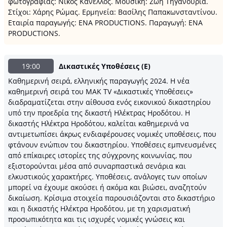
φωτογραφίας: Νίκος Κανέλλος. Μουσική: Ζωή Τηγανούρια.
Στίχοι: Χάρης Ρώμας. Ερμηνεία: Βασίλης Παπακωνσταντίνου.
Εταιρία παραγωγής: ΕΝΑ PRODUCTIONS. Παραγωγή: ΕΝΑ
PRODUCTIONS.
19:00
Δικαστικές Υποθέσεις (Ε)
Καθημερινή σειρά, ελληνικής παραγωγής 2024. Η νέα
καθημερινή σειρά του ΜΑΚ TV «Δικαστικές Υποθέσεις»
διαδραματίζεται στην αίθουσα ενός εικονικού δικαστηρίου
υπό την προεδρία της δικαστή Ηλέκτρας Ηροδότου. Η
δικαστής Ηλέκτρα Ηροδότου, καλείται καθημερινά να
αντιμετωπίσει άκρως ενδιαφέρουσες νομικές υποθέσεις, που
φτάνουν ενώπιον του δικαστηρίου. Υποθέσεις εμπνευσμένες
από επίκαιρες ιστορίες της σύγχρονης κοινωνίας, που
εξιστορούνται μέσα από συναρπαστικά σενάρια και
ελκυστικούς χαρακτήρες. Υποθέσεις, ανάλογες των οποίων
μπορεί να έχουμε ακούσει ή ακόμα και βιώσει, αναζητούν
δικαίωση. Κρίσιμα στοιχεία παρουσιάζονται στο δικαστήριο
και η δικαστής Ηλέκτρα Ηροδότου, με τη χαρισματική
προσωπικότητα και τις ισχυρές νομικές γνώσεις και