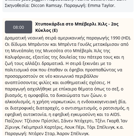
Σκηνοθεσία: Diccon Ramsay. Παραγωγή: Emma Taylor.
Χτυποκάρδια στο Μπέβερλι Χιλς - 2ος
08:00
Κύκλος (Ε)
Δραματική νεανική σειρά αμερικανικής παραγωγής 1990 (HD).
Oι δίδυμοι Μπράντον και Μπρέντα Γουόλς μετακόμισαν από
τη Μινεάπολη της Μινεσότα στο Μπέβερλι Χιλς της
Καλιφόρνιας, εξαιτίας της δουλείας του πάτερα τους και η
ζωή τους αλλάζει δραματικά. Η σειρά ξεκινάει με το
πολιτισμικό σοκ που έπαθαν οι έφηβοι προσπαθώντας να
προσαρμοστούν σε νέο κοινωνικό περιβάλλον
αναπτύσσοντας φιλίες και αισθηματικές σχέσεις. Η
παραγωγή ασχολήθηκε με επίκαιρα θέματα όπως το σεξ, ο
βιασμός, η ομοφοβία, τα δικαιώματα των ζώων, ο
αλκοολισμός, η χρήση ναρκωτικών, η ενδοοικογενειακή βία,
οι διατροφικές διαταραχές, ο αντισημιτισμός, ο ρατσισμός, η
εφηβική αυτοκτονία, η εφηβική εγκυμοσύνη και το AIDS.
Παίζουν: Τζέισον Πρίστλεϊ, Σάνεν Ντόχερτι, Τζένι Γκαρθ, Ίαν
Ζίρινγκ, Γκέιμπριελ Καρτέρις, Λουκ Πέρι, Τόρι Σπέλινγκ, κ.α.
Παραγωγή: Ντάρεν Σταρ, Άαρον Σπέλινγκ.