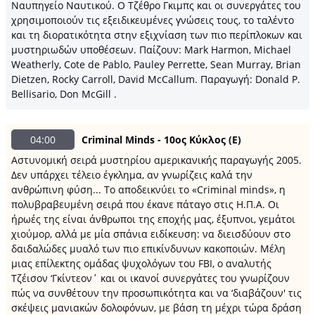
Ναυπηγείο Ναυτικού. Ο Τζέθρο Γκιμπς και οι συνεργάτες του
χρησιμοποιούν τις εξειδικευμένες γνώσεις τους, το ταλέντο
και τη διορατικότητα στην εξιχνίαση των πιο περίπλοκων και
μυστηριωδών υποθέσεων. Παίζουν: Mark Harmon, Michael
Weatherly, Cote de Pablo, Pauley Perrette, Sean Murray, Brian
Dietzen, Rocky Carroll, David McCallum. Παραγωγή: Donald P.
Bellisario, Don McGill .
04:00
Criminal Minds - 10ος Κύκλος (Ε)
Αστυνομική σειρά μυστηρίου αμερικανικής παραγωγής 2005.
Δεν υπάρχει τέλειο έγκλημα, αν γνωρίζεις καλά την
ανθρώπινη φύση... Το αποδεικνύει το «Criminal minds», η
πολυβραβευμένη σειρά που έκανε πάταγο στις Η.Π.Α. Οι
ήρωές της είναι άνθρωποι της εποχής μας, έξυπνοι, γεμάτοι
χιούμορ, αλλά με μία σπάνια ειδίκευση: να διεισδύουν στο
δαιδαλώδες μυαλό των πιο επικίνδυνων κακοποιών. Μέλη
μιας επίλεκτης ομάδας ψυχολόγων του FBI, ο αναλυτής
Τζέισον ‘Γκίντεον΄ και οι ικανοί συνεργάτες του γνωρίζουν
πώς να συνθέτουν την προσωπικότητα και να ‘διαβάζουν' τις
σκέψεις μανιακών δολοφόνων, με βάση τη μέχρι τώρα δράση