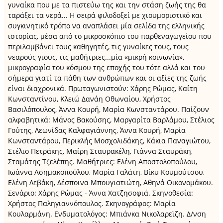
γυναίκα που με τα πιστεύω της και την στάση ζωής της θα
ταράξει τα νερά... Η σειρά φιλοδοξεί με χιουμοριστικό και
συγκινητικό τρόπο να αναπλάσει μία σελίδα της ελληνικής
ιστορίας, μέσα από το μικροσκόπιο του παρθεναγωγείου που
περιλαμβάνει τους καθηγητές, τις γυναίκες τους, τους
νεαρούς γιους, τις μαθήτριες...μία «μικρή κοινωνία»,
μικρογραφία του κόσμου της εποχής του τότε αλλά και του
σήμερα γιατί τα πάθη των ανθρώπων και οι αξίες της ζωής
είναι διαχρονικά. Πρωταγωνιστούν: Χάρης Ρώμας, Καίτη
Κωνσταντίνου, Κλειώ Δανάη Οθωναίου, Χρήστος
Βασιλόπουλος, Άννα Κουρή, Μαρία Κωνσταντάρου. Παίζουν
αλφαβητικά: Μάνος Βακούσης, Μαργαρίτα Βαρλάμου, Στέλιος
Γούτης, Λεωνίδας Καλφαγιάννης, Άννα Κουρή, Μαρία
Κωνσταντάρου, Περικλής Μοσχολιδάκης, Κάκια Παναγιώτου,
Στέλιο Πετράκης, Μαίρη Σταυρακέλη, Γιάννα Σταυράκη,
Σταμάτης Τζελέπης. Μαθήτριες: Ελένη Αποστολοπούλου,
Ιωάννα Ασημακοπούλου, Μαρία Γαλάτη, Βίκυ Κουμούτσου,
Ελένη Λεβάκη, Δέσποινα Μπουγιατιώτη, Αθηνά Οικονομάκου.
Σενάριο: Χάρης Ρώμας - Άννα Χατζησοφιά. Σκηνοθεσία:
Χρήστος Παληγιαννόπουλος. Σκηνογράφος: Μαρία
Κουλαρμάνη. Ενδυματολόγος: Μπιάνκα Νικολαρεϊζη. Δ/νση