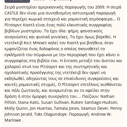
Σειρά μυστηρίου αμερικανικής παραγωγής του 2009. Η σειρά
CASTLE δεν είναι μια συνηθισμένη αστυνομική παραγωγή
για περιέχει κωμικά στοιχειά και ρομαντική ατμόσφαιρα... Ο
Ρίτσαρντ Καστλ είναι ένας πολύ ελκυστικός συγγραφέας
βιβλίων μυστηρίου. Τα έχει όλα: φήμη, φανατικούς
αναγνώστες και φυσικά γυναίκες. Τα έχει όμως βαρεθεί. Η
ντετέκτιβ Κειτ Μπεκετ καλεί τον Καστλ για βοήθεια, όταν
εμφανίζεται ένας δολοφόνος ο οποίος σκηνοθετεί τα
εγκλήματά του σύμφωνα με την περιγραφή που έχει κάνει ο
συγγραφέας στα βιβλία του. Η ένταση μεταξύ του άνετου και
χαλαρού στυλ του Ρίτσαρντ και της συντηρητικής και
σχολαστικής προσέγγισης της ντετέκτιβ δεν αργεί να
εκδηλωθεί, οδηγώντας τους σε επικίνδυνες συγκρούσεις και
καυτές ρομαντικές στιγμές. Ο Ρίτσαρντ επιτέλους αισθάνεται
και πάλι ζωντανός, και αναρωτιέται αν το οφείλει στην
δράση ή στην όμορφη συνεργάτη του.... Παίζουν: Nathan
Fillion, Stana Katic, Susan Sullivan, Ruben Santiago-Hudson,
Molly Quinn, Jon Huertas, Tamala Jones, Seamus Dever, Penny
Johnson Jerald, Toks Olagundoye. Παραγωγή: Andrew W.
Marlowe .