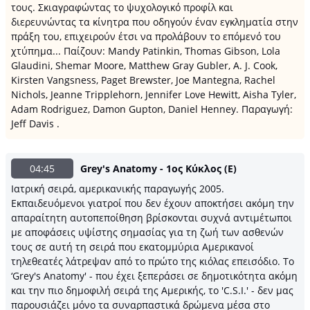
τους. Σκιαγραφώντας το ψυχολογικό προφίλ και
διερευνώντας τα κίνητρα που οδηγούν έναν εγκληματία στην
πράξη του, επιχειρούν έτσι να προλάβουν το επόμενό του
χτύπημα... Παίζουν: Mandy Patinkin, Thomas Gibson, Lola
Glaudini, Shemar Moore, Matthew Gray Gubler, A. J. Cook,
Kirsten Vangsness, Paget Brewster, Joe Mantegna, Rachel
Nichols, Jeanne Tripplehorn, Jennifer Love Hewitt, Aisha Tyler,
Adam Rodriguez, Damon Gupton, Daniel Henney. Παραγωγή:
Jeff Davis .
04:45
Grey's Anatomy - 1ος Κύκλος (Ε)
Ιατρική σειρά, αμερικανικής παραγωγής 2005.
Εκπαιδευόμενοι γιατροί που δεν έχουν αποκτήσει ακόμη την
απαραίτητη αυτοπεποίθηση βρίσκονται συχνά αντιμέτωποι
με αποφάσεις υψίστης σημασίας για τη ζωή των ασθενών
τους σε αυτή τη σειρά που εκατομμύρια Αμερικανοί
τηλεθεατές λάτρεψαν από το πρώτο της κιόλας επεισόδιο. Το
‘Grey's Anatomy' - που έχει ξεπεράσει σε δημοτικότητα ακόμη
και την πιο δημοφιλή σειρά της Αμερικής, το 'C.S.I.' - δεν μας
παρουσιάζει μόνο τα συναρπαστικά δρώμενα μέσα στο