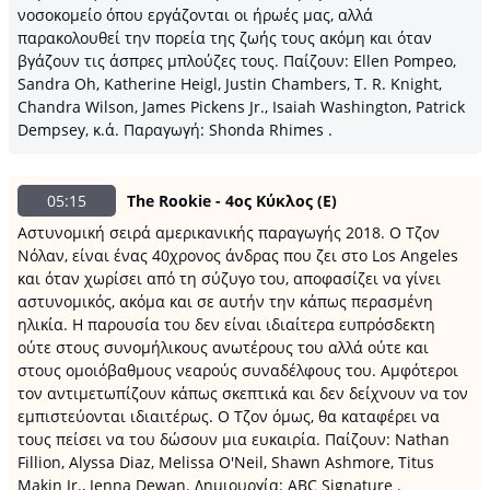
νοσοκομείο όπου εργάζονται οι ήρωές μας, αλλά
παρακολουθεί την πορεία της ζωής τους ακόμη και όταν
βγάζουν τις άσπρες μπλούζες τους. Παίζουν: Ellen Pompeo,
Sandra Oh, Katherine Heigl, Justin Chambers, T. R. Knight,
Chandra Wilson, James Pickens Jr., Isaiah Washington, Patrick
Dempsey, κ.ά. Παραγωγή: Shonda Rhimes .
05:15
The Rookie - 4ος Κύκλος (Ε)
Αστυνομική σειρά αμερικανικής παραγωγής 2018. Ο Τζον
Νόλαν, είναι ένας 40χρονος άνδρας που ζει στο Los Angeles
και όταν χωρίσει από τη σύζυγο του, αποφασίζει να γίνει
αστυνομικός, ακόμα και σε αυτήν την κάπως περασμένη
ηλικία. Η παρουσία του δεν είναι ιδιαίτερα ευπρόσδεκτη
ούτε στους συνομήλικους ανωτέρους του αλλά ούτε και
στους ομοιόβαθμους νεαρούς συναδέλφους του. Αμφότεροι
τον αντιμετωπίζουν κάπως σκεπτικά και δεν δείχνουν να τον
εμπιστεύονται ιδιαιτέρως. Ο Τζον όμως, θα καταφέρει να
τους πείσει να του δώσουν μια ευκαιρία. Παίζουν: Nathan
Fillion, Alyssa Diaz, Melissa O'Neil, Shawn Ashmore, Titus
Makin Jr., Jenna Dewan. Δημιουργία: ABC Signature .