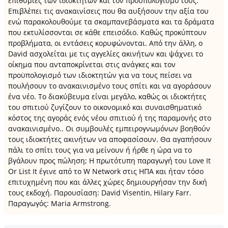
επιθυμίες των ιδιοκτητών και τον προϋπολογισμό τους.
Επιβλέπει τις ανακαινίσεις που θα αυξήσουν την αξία του
ενώ παρακολουθούμε τα σκαμπανεβάσματα και τα δράματα
που εκτυλίσσονται σε κάθε επεισόδιο. Καθώς προκύπτουν
προβλήματα, οι εντάσεις κορυφώνονται. Από την άλλη, ο
David ασχολείται με τις αγγελίες ακινήτων και ψάχνει το
οίκημα που ανταποκρίνεται στις ανάγκες και τον
προϋπολογισμό των ιδιοκτητών για να τους πείσει να
πουλήσουν το ανακαινισμένο τους σπίτι και να αγοράσουν
ένα νέο. Το διακύβευμα είναι μεγάλο, καθώς οι ιδιοκτήτες
του σπιτιού ζυγίζουν το οικονομικό και συναισθηματικό
κόστος της αγοράς ενός νέου σπιτιού ή της παραμονής στο
ανακαινισμένο.. Οι συμβουλές εμπειρογνωμόνων βοηθούν
τους ιδιοκτήτες ακινήτων να αποφασίσουν. Θα αγαπήσουν
πάλι το σπίτι τους για να μείνουν ή ήρθε η ώρα να το
βγάλουν προς πώληση; Η πρωτότυπη παραγωγή του Love It
Or List It έγινε από το W Network στις ΗΠΑ και ήταν τόσο
επιτυχημένη που και άλλες χώρες δημιουργήσαν την δική
τους εκδοχή. Παρουσίαση: David Visentin, Hilary Farr.
Παραγωγός: Maria Armstrong.