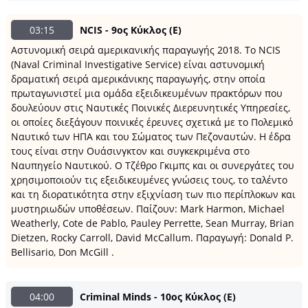
03:15
NCIS - 9ος Κύκλος (Ε)
Αστυνομική σειρά αμερικανικής παραγωγής 2018. Το NCIS
(Naval Criminal Investigative Service) είναι αστυνομική
δραματική σειρά αμερικάνικης παραγωγής, στην οποία
πρωταγωνιστεί μια ομάδα εξειδικευμένων πρακτόρων που
δουλεύουν στις Ναυτικές Ποινικές Διερευνητικές Υπηρεσίες,
οι οποίες διεξάγουν ποινικές έρευνες σχετικά με το Πολεμικό
Ναυτικό των ΗΠΑ και του Σώματος των Πεζοναυτών. Η έδρα
τους είναι στην Ουάσινγκτον και συγκεκριμένα στο
Ναυπηγείο Ναυτικού. Ο Τζέθρο Γκιμπς και οι συνεργάτες του
χρησιμοποιούν τις εξειδικευμένες γνώσεις τους, το ταλέντο
και τη διορατικότητα στην εξιχνίαση των πιο περίπλοκων και
μυστηριωδών υποθέσεων. Παίζουν: Mark Harmon, Michael
Weatherly, Cote de Pablo, Pauley Perrette, Sean Murray, Brian
Dietzen, Rocky Carroll, David McCallum. Παραγωγή: Donald P.
Bellisario, Don McGill .
04:00
Criminal Minds - 10ος Κύκλος (Ε)