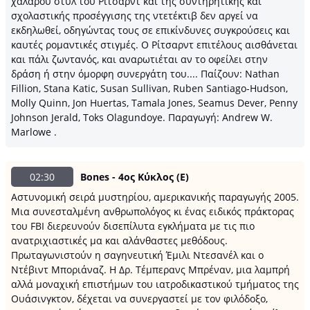
χαλαρού στυλ του Ρίτσαρντ και της συντηρητικής και
σχολαστικής προσέγγισης της ντετέκτιβ δεν αργεί να
εκδηλωθεί, οδηγώντας τους σε επικίνδυνες συγκρούσεις και
καυτές ρομαντικές στιγμές. Ο Ρίτσαρντ επιτέλους αισθάνεται
και πάλι ζωντανός, και αναρωτιέται αν το οφείλει στην
δράση ή στην όμορφη συνεργάτη του.... Παίζουν: Nathan
Fillion, Stana Katic, Susan Sullivan, Ruben Santiago-Hudson,
Molly Quinn, Jon Huertas, Tamala Jones, Seamus Dever, Penny
Johnson Jerald, Toks Olagundoye. Παραγωγή: Andrew W.
Marlowe .
02:30
Bones - 4ος Κύκλος (Ε)
Αστυνομική σειρά μυστηρίου, αμερικανικής παραγωγής 2005.
Μια συνεσταλμένη ανθρωπολόγος κι ένας ειδικός πράκτορας
του FBI διερευνούν δισεπίλυτα εγκλήματα με τις πιο
ανατριχιαστικές μα και αλάνθαστες μεθόδους.
Πρωταγωνιστούν η σαγηνευτική Έμιλι Ντεσανέλ και o
Ντέβιντ Μποριάναζ. Η Δρ. Τέμπερανς Μπρέναν, μια λαμπρή
αλλά μοναχική επιστήμων του ιατροδικαστικού τμήματος της
Ουάσινγκτον, δέχεται να συνεργαστεί με τον φιλόδοξο,