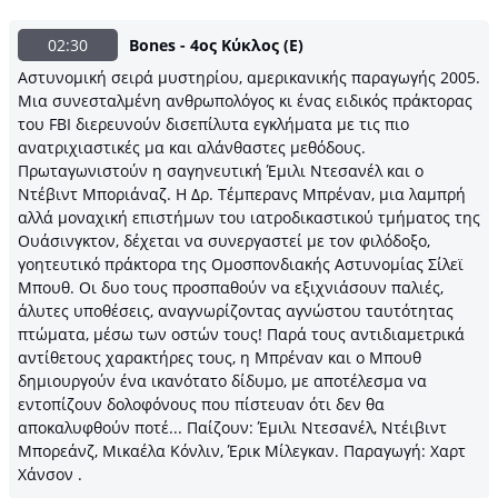
02:30
Bones - 4ος Κύκλος (Ε)
Αστυνομική σειρά μυστηρίου, αμερικανικής παραγωγής 2005.
Μια συνεσταλμένη ανθρωπολόγος κι ένας ειδικός πράκτορας
του FBI διερευνούν δισεπίλυτα εγκλήματα με τις πιο
ανατριχιαστικές μα και αλάνθαστες μεθόδους.
Πρωταγωνιστούν η σαγηνευτική Έμιλι Ντεσανέλ και o
Ντέβιντ Μποριάναζ. Η Δρ. Τέμπερανς Μπρέναν, μια λαμπρή
αλλά μοναχική επιστήμων του ιατροδικαστικού τμήματος της
Ουάσινγκτον, δέχεται να συνεργαστεί με τον φιλόδοξο,
γοητευτικό πράκτορα της Ομοσπονδιακής Αστυνομίας Σίλεϊ
Μπουθ. Οι δυο τους προσπαθούν να εξιχνιάσουν παλιές,
άλυτες υποθέσεις, αναγνωρίζοντας αγνώστου ταυτότητας
πτώματα, μέσω των οστών τους! Παρά τους αντιδιαμετρικά
αντίθετους χαρακτήρες τους, η Μπρέναν και ο Μπουθ
δημιουργούν ένα ικανότατο δίδυμο, με αποτέλεσμα να
εντοπίζουν δολοφόνους που πίστευαν ότι δεν θα
αποκαλυφθούν ποτέ... Παίζουν: Έμιλι Ντεσανέλ, Ντέιβιντ
Μπορεάνζ, Μικαέλα Κόνλιν, Έρικ Μίλεγκαν. Παραγωγή: Χαρτ
Χάνσον .