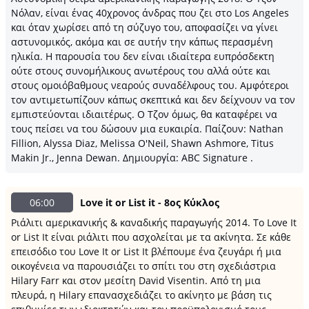
Νόλαν, είναι ένας 40χρονος άνδρας που ζει στο Los Angeles
και όταν χωρίσει από τη σύζυγο του, αποφασίζει να γίνει
αστυνομικός, ακόμα και σε αυτήν την κάπως περασμένη
ηλικία. Η παρουσία του δεν είναι ιδιαίτερα ευπρόσδεκτη
ούτε στους συνομήλικους ανωτέρους του αλλά ούτε και
στους ομοιόβαθμους νεαρούς συναδέλφους του. Αμφότεροι
τον αντιμετωπίζουν κάπως σκεπτικά και δεν δείχνουν να τον
εμπιστεύονται ιδιαιτέρως. Ο Τζον όμως, θα καταφέρει να
τους πείσει να του δώσουν μια ευκαιρία. Παίζουν: Nathan
Fillion, Alyssa Diaz, Melissa O'Neil, Shawn Ashmore, Titus
Makin Jr., Jenna Dewan. Δημιουργία: ABC Signature .
06:00
Love it or List it - 8ος Κύκλος
Ριάλιτι αμερικανικής & καναδικής παραγωγής 2014. Το Love It
or List It είναι ριάλιτι που ασχολείται με τα ακίνητα. Σε κάθε
επεισόδιο του Love It or List It βλέπουμε ένα ζευγάρι ή μια
οικογένεια να παρουσιάζει το σπίτι του στη σχεδιάστρια
Hilary Farr και στον μεσίτη David Visentin. Από τη μια
πλευρά, η Hilary επανασχεδιάζει το ακίνητο με βάση τις