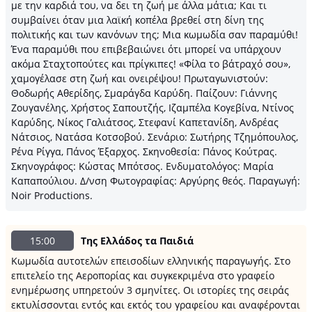
με την καρδιά του, να δει τη ζωή με άλλα μάτια; Και τι
συμβαίνει όταν μια λαϊκή κοπέλα βρεθεί στη δίνη της
πολιτικής και των κανόνων της; Μια κωμωδία σαν παραμύθι!
Ένα παραμύθι που επιβεβαιώνει ότι μπορεί να υπάρχουν
ακόμα Σταχτοπούτες και πρίγκιπες! «Φίλα το βάτραχό σου»,
χαμογέλασε στη ζωή και ονειρέψου! Πρωταγωνιστούν:
Θοδωρής Αθερίδης, Σμαράγδα Καρύδη. Παίζουν: Γιάννης
Ζουγανέλης, Χρήστος Σαπουτζής, Ιζαμπέλα Κογεβίνα, Ντίνος
Καρύδης, Νίκος Γαλιάτσος, Στεφανί Καπετανίδη, Ανδρέας
Νάτσιος, Νατάσα Κοτσοβού. Σενάριο: Σωτήρης Τζημόπουλος,
Ρένα Ρίγγα, Πάνος Έξαρχος. Σκηνοθεσία: Πάνος Κούτρας.
Σκηνογράφος: Κώστας Μπότσος. Ενδυματολόγος: Μαρία
Καπαπούλιου. Δ/νση Φωτογραφίας: Αργύρης θεός. Παραγωγή:
Noir Productions.
15:00
Της Ελλάδος τα Παιδιά
Κωμωδία αυτοτελών επεισοδίων ελληνικής παραγωγής. Στο
επιτελείο της Αεροπορίας και συγκεκριμένα στο γραφείο
ενημέρωσης υπηρετούν 3 σμηνίτες. Οι ιστορίες της σειράς
εκτυλίσσονται εντός και εκτός του γραφείου και αναφέρονται