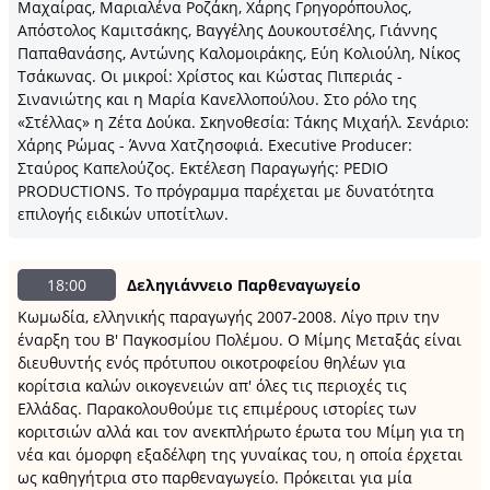
Μαχαίρας, Μαριαλένα Ροζάκη, Χάρης Γρηγορόπουλος,
Απόστολος Καμιτσάκης, Βαγγέλης Δουκουτσέλης, Γιάννης
Παπαθανάσης, Αντώνης Καλομοιράκης, Εύη Κολιούλη, Νίκος
Τσάκωνας. Οι μικροί: Χρίστος και Κώστας Πιπεριάς -
Σινανιώτης και η Μαρία Κανελλοπούλου. Στο ρόλο της
«Στέλλας» η Ζέτα Δούκα. Σκηνοθεσία: Τάκης Μιχαήλ. Σενάριο:
Χάρης Ρώμας - Άννα Χατζησοφιά. Executive Producer:
Σταύρος Καπελούζος. Εκτέλεση Παραγωγής: PEDIO
PRODUCTIONS. Το πρόγραμμα παρέχεται με δυνατότητα
επιλογής ειδικών υποτίτλων.
18:00
Δεληγιάννειο Παρθεναγωγείο
Κωμωδία, ελληνικής παραγωγής 2007-2008. Λίγο πριν την
έναρξη του Β' Παγκοσμίου Πολέμου. Ο Μίμης Μεταξάς είναι
διευθυντής ενός πρότυπου οικοτροφείου θηλέων για
κορίτσια καλών οικογενειών απ' όλες τις περιοχές τις
Ελλάδας. Παρακολουθούμε τις επιμέρους ιστορίες των
κοριτσιών αλλά και τον ανεκπλήρωτο έρωτα του Μίμη για τη
νέα και όμορφη εξαδέλφη της γυναίκας του, η οποία έρχεται
ως καθηγήτρια στο παρθεναγωγείο. Πρόκειται για μία