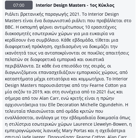
07:00
Interior Design Masters - 1ος Κύκλος
Pιάλιτι βρετανικής παραγωγής 2021. Το Interior Design
Masters είναι ένα διαγωνιστικό ριάλιτι που προβάλλεται στο
BBC. Η εκπομπή φέρνει αντιμέτωπους 10 ερασιτέχνες
διακοσμητές εσωτερικών χώρων για μια ευκαιρία να
κερδίσουν ένα συμβόλαιο. Κάθε εβδομάδα, τίθεται μια
διαφορετική πρόκληση, σχεδιασμένη να δοκιμάζει την
ικανότητά τους να ανταποκρίνονται σε ποικίλες απαιτήσεις
πελατών σε διαφορετικά εμπορικά και οικιστικά
περιβάλλοντα. Σε κάθε ένα επεισόδιο της σειράς, οι
διαγωνιζόμενοι επανασχεδιάζουν εμπορικούς χώρους, από
καταστήματα μέχρι εστιατόρια και κομμωτήρια. Το Interior
Design Masters παρουσιάστηκε από την Fearne Cotton για
μία σεζόν το 2019, και στη συνέχεια από το 2021 έως και
σήμερα από τον Alan Carr, ενώ κριτής είναι η πρώην
αρχισυντάκτρια του Elle Decoration Michelle Ogundehin. Η
τελευταία πλαισιώνεται από ομάδα κριτών που
εναλλάσσεται, ανάλογα με την εβδομαδιαία δοκιμασία όπως
η στιλίστρια εσωτερικών χώρων Laurence Llewelyn-Bowen, η
εμπειρογνώμονας λιανικής Mary Portas και η σχεδιάστρια
σπιτιού Jade Jagger. Παρουσίαση: Fearne Cotton, Alan Carr.