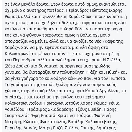
σε έναν μεγάλο έρωτα. Στον έρωτα αυτό, όμως, εναντιώνεται
όχι μόνο ο αυστηρός πατέρας, Περίανδρος Πώποτας (Χάρης
Ρώμας), αλλά και η φιλελεύθερη Χαρά. Όπως αποδεικνύεται, η
σχέση τους, που είχε λήξει άδοξα, έχει αφήσει και στους δύο
κατάλοιπα και απωθημένα. Η Χαρά θέλει να πάρει την κόρη
της και να φύγουν τρέχοντας, όμως η Βάλια όχι μόνο
αποφασίζει να μείνει, αλλά και να ανοίξει το νέο «Καφέ της
Χαράς». Σαν να μην έφτανε αυτό, μια νέα άφιξη στο
Κολοκοτρωνίτσι φέρνει τα πάνω - κάτω, όχι μόνο στη ζωή
του Περίανδρου αλλά και ολόκληρου του χωριού! Η Στέλλα,
(Ζέτα Δούκα) μια δυναμική, όμορφη και μυστηριώδης
γυναίκα, θα διαταράξει την πολυπόθητη «Τάξη και Ηθική» και
θα γίνει γρήγορα το καινούργιο κόκκινο πανί για τον Πώποτα.
Τα γυρίσματα της σειράς ξεκίνησαν έγιναν σε φυσικούς
χώρους στην Αττική αλλά και στο χωριό Καρυά Αργολίδας, το
οποίο έχει ταυτιστεί με την εικόνα του περίφημου
Κολοκοτρωνιτσίου! Πρωταγωνιστούν: Χάρης Ρώμας, Ρένια
Λουιζίδου, Γεράσιμος Σκιαδαρέσης, Τζόυς Ευείδη, Πάρης
Σκαρτσολιάς, Έφη Ρασσιά, Χριστίνα Τσάφου, Φωτεινή
Ντεμίρη, Κώστας Φλοκατούλας, Βασίλης Χαλακατεβάκης,
Περικλής Λιανός, Μαίρη Ραζή, Στέλιος Γούτης, Δημήτρης