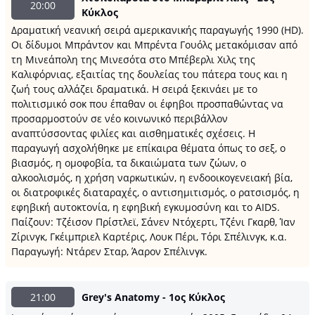
20:00
Κύκλος
Δραματική νεανική σειρά αμερικανικής παραγωγής 1990 (HD).
Oι δίδυμοι Μπράντον και Μπρέντα Γουόλς μετακόμισαν από
τη Μινεάπολη της Μινεσότα στο Μπέβερλι Χιλς της
Καλιφόρνιας, εξαιτίας της δουλείας του πάτερα τους και η
ζωή τους αλλάζει δραματικά. Η σειρά ξεκινάει με το
πολιτισμικό σοκ που έπαθαν οι έφηβοι προσπαθώντας να
προσαρμοστούν σε νέο κοινωνικό περιβάλλον
αναπτύσσοντας φιλίες και αισθηματικές σχέσεις. Η
παραγωγή ασχολήθηκε με επίκαιρα θέματα όπως το σεξ, ο
βιασμός, η ομοφοβία, τα δικαιώματα των ζώων, ο
αλκοολισμός, η χρήση ναρκωτικών, η ενδοοικογενειακή βία,
οι διατροφικές διαταραχές, ο αντισημιτισμός, ο ρατσισμός, η
εφηβική αυτοκτονία, η εφηβική εγκυμοσύνη και το AIDS.
Παίζουν: Τζέισον Πρίστλεϊ, Σάνεν Ντόχερτι, Τζένι Γκαρθ, Ίαν
Ζίρινγκ, Γκέιμπριελ Καρτέρις, Λουκ Πέρι, Τόρι Σπέλινγκ, κ.α.
Παραγωγή: Ντάρεν Σταρ, Άαρον Σπέλινγκ.
21:00
Grey's Anatomy - 1ος Κύκλος