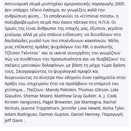
Αστυνομική σειρά μυστηρίου αμερικανικής παραγωγής 2005.
Δεν υπάρχει τέλειο έγκλημα, αν γνωρίζεις καλά την
ανθρώπινη φύση... Το αποδεικνύει το «Criminal minds», η
πολυβραβευμένη σειρά που έκανε πάταγο στις Η.Π.Α. Οι
ήρωές της είναι άνθρωποι της εποχής μας, έξυπνοι, γεμάτοι
χιούμορ, αλλά με μία σπάνια ειδίκευση: να διεισδύουν στο
δαιδαλώδες μυαλό των πιο επικίνδυνων κακοποιών. Μέλη
μιας επίλεκτης ομάδας ψυχολόγων του FBI, ο αναλυτής
Τζέισον ‘Γκίντεον΄ και οι ικανοί συνεργάτες του γνωρίζουν
πώς να συνθέτουν την προσωπικότητα και να ‘διαβάζουν' τις
σκέψεις μανιακών δολοφόνων, με βάση τη μέχρι τώρα δράση
τους. Σκιαγραφώντας το ψυχολογικό προφίλ και
διερευνώντας τα κίνητρα που οδηγούν έναν εγκληματία στην
πράξη του, επιχειρούν έτσι να προλάβουν το επόμενό του
χτύπημα... Παίζουν: Mandy Patinkin, Thomas Gibson, Lola
Glaudini, Shemar Moore, Matthew Gray Gubler, A. J. Cook,
Kirsten Vangsness, Paget Brewster, Joe Mantegna, Rachel
Nichols, Jeanne Tripplehorn, Jennifer Love Hewitt, Aisha Tyler,
Adam Rodriguez, Damon Gupton, Daniel Henney. Παραγωγή:
Jeff Davis .