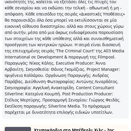
ικανότητές της, καλείται να εξετάσει όλες τις πτυχές του
κάθε σεναρίου και να εκδώσει την τελική - αθωωτική ή μη -
απόφαση. Κάθε επεισόδιο της σειράς «Δικαστικές Υποθέσεις»
θα παρουσιάζει όλα όσα μπορεί να εκτυλίσσονται σε μία
εικονική αίθουσα δικαστηρίου, αλλά και στους χώρους γύρω
από αυτήν, μέσα από μια άκρως ενδιαφέρουσα παρουσίαση
των στοιχείων της κάθε υπόθεσης αλλά και συναισθηματική
προσέγγιση των κεντρικών ηρώων. Η σειρά είναι διασκευή
της επιτυχημένης σειράς 'The Criminal Court' της All3 Media
International σε Development & παραγωγή της Filmpool.
Παραγωγός: Νίκος Κάλης. Executive Producer: Άννα
Αρβανίτη. Σκηνοθεσία: Θάνος Γκομόζιας. Project Manager:
Ιφιγένεια Κολλάρου. Οργάνωση Παραγωγής: Ανδρέας
Παράβας. Διεύθυνση Φωτογραφίας: Αντώνης Λιναρδάτος.
Σκηνογραφία: Αγγελική Ανακτορίδη. Content Consultant
Silverline: Κατερίνα Κουμπή. Post Production Producer:
Στέλιος Μερτύρης. Προσαρμογή Σεναρίου: Γιώργος Φειδάς.
Εκτέλεση παραγωγής: Silverline Media. Το πρόγραμμα
παρέχεται με δυνατότητα επιλογής ειδικών υποτίτλων.
Χτυποκάρδια στο Μπέβερλι Χιλς - 2ος