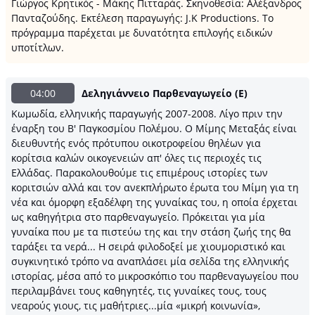
Γιώργος Κρητικός - Μάκης Πιτταράς. Σκηνοθεσία: Αλέξανδρος
Πανταζούδης. Εκτέλεση παραγωγής: J.K Productions. Το
πρόγραμμα παρέχεται με δυνατότητα επιλογής ειδικών
υποτίτλων.
04:00
Δεληγιάννειο Παρθεναγωγείο (Ε)
Κωμωδία, ελληνικής παραγωγής 2007-2008. Λίγο πριν την
έναρξη του Β' Παγκοσμίου Πολέμου. Ο Μίμης Μεταξάς είναι
διευθυντής ενός πρότυπου οικοτροφείου θηλέων για
κορίτσια καλών οικογενειών απ' όλες τις περιοχές τις
Ελλάδας. Παρακολουθούμε τις επιμέρους ιστορίες των
κοριτσιών αλλά και τον ανεκπλήρωτο έρωτα του Μίμη για τη
νέα και όμορφη εξαδέλφη της γυναίκας του, η οποία έρχεται
ως καθηγήτρια στο παρθεναγωγείο. Πρόκειται για μία
γυναίκα που με τα πιστεύω της και την στάση ζωής της θα
ταράξει τα νερά... Η σειρά φιλοδοξεί με χιουμοριστικό και
συγκινητικό τρόπο να αναπλάσει μία σελίδα της ελληνικής
ιστορίας, μέσα από το μικροσκόπιο του παρθεναγωγείου που
περιλαμβάνει τους καθηγητές, τις γυναίκες τους, τους
νεαρούς γιους, τις μαθήτριες...μία «μικρή κοινωνία»,