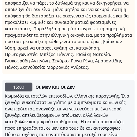
αποφασίζει να πάρει το δίπλωμά της και να δικηγορήσει, να
αποδείξει ότι δεν είναι μόνο μητέρα και νοικοκυρά. Αυτή η
απόφαση θα διαταράξει τις οικογενειακές ισορροπίες και θα
προκαλέσει κωμικές και συναισθηματικά φορτισμένες
καταστάσεις. Παράλληλα η σειρά καταγράφει τη σημερινή
πραγματικότητα στην ελληνική οικογένεια, με τα προβλήματα
που αντιμετωπίζει η κάθε γενιά τα οποία όμως βρίσκουν
λύση, αρκεί να υπάρχει αγάπη και κατανόηση.
Πρωταγωνιστές: Μπέζος Γιάννης, Τσαλίκη Ναταλία,
Γλυκοφρύδη Αντιγόνη. Σενάριο: Ρίγγα Ρένα, Αμαραντίδης
Πάνος. Σκηνοθεσία: Μορφονιός Ανδρέας.
15:00
Οι Μεν Και Οι Δεν
Κωμωδία αυτοτελών επεισοδίων, ελληνικής παραγωγής. Ένα
ζευγάρι ευκατάστατων γιάπις με συμπλέγματα κοινωνικής
ανωτερότητας αναγκάζεται να γειτονεύσει με ένα νεαρό
ζευγάρι απελευθερωμένων απόψεων, αλλά λαϊκών
καταβολών και μικρού εισοδήματος. Η σειρά παρουσιάζει
πόσο επηρεάζονται οι μεν από τους δε και αντιστρόφως.
Πόσο οι σχέσεις που αναπτύσσονται μεταξύ τους είναι