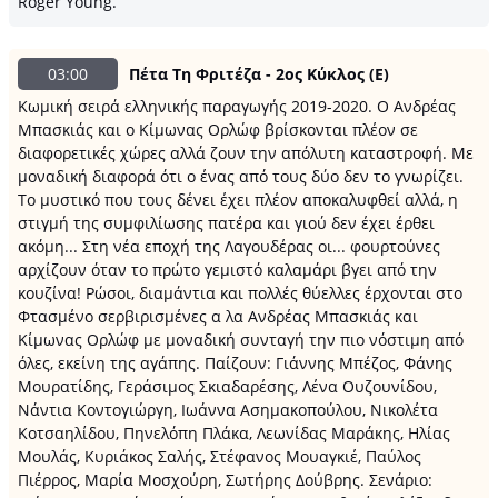
Roger Young.
03:00
Πέτα Τη Φριτέζα - 2ος Κύκλος (Ε)
Κωμική σειρά ελληνικής παραγωγής 2019-2020. Ο Ανδρέας
Μπασκιάς και ο Κίμωνας Ορλώφ βρίσκονται πλέον σε
διαφορετικές χώρες αλλά ζουν την απόλυτη καταστροφή. Με
μοναδική διαφορά ότι ο ένας από τους δύο δεν το γνωρίζει.
Το μυστικό που τους δένει έχει πλέον αποκαλυφθεί αλλά, η
στιγμή της συμφιλίωσης πατέρα και γιού δεν έχει έρθει
ακόμη... Στη νέα εποχή της Λαγουδέρας οι... φουρτούνες
αρχίζουν όταν το πρώτο γεμιστό καλαμάρι βγει από την
κουζίνα! Ρώσοι, διαμάντια και πολλές θύελλες έρχονται στο
Φτασμένο σερβιρισμένες α λα Ανδρέας Μπασκιάς και
Κίμωνας Ορλώφ με μοναδική συνταγή την πιο νόστιμη από
όλες, εκείνη της αγάπης. Παίζουν: Γιάννης Μπέζος, Φάνης
Μουρατίδης, Γεράσιμος Σκιαδαρέσης, Λένα Ουζουνίδου,
Νάντια Κοντογιώργη, Ιωάννα Ασημακοπούλου, Νικολέτα
Κοτσαηλίδου, Πηνελόπη Πλάκα, Λεωνίδας Μαράκης, Ηλίας
Μουλάς, Κυριάκος Σαλής, Στέφανος Μουαγκιέ, Παύλος
Πιέρρος, Μαρία Μοσχούρη, Σωτήρης Δούβρης. Σενάριο: