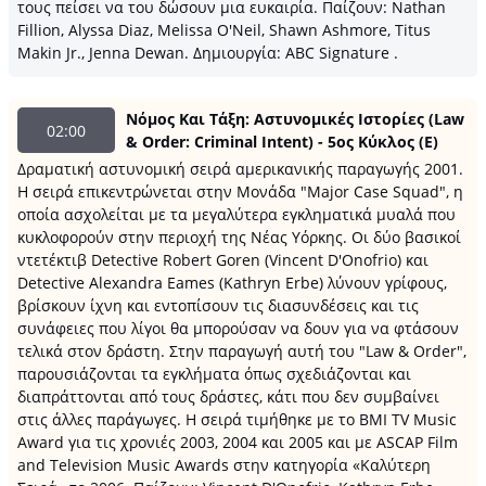
τους πείσει να του δώσουν μια ευκαιρία. Παίζουν: Nathan
Fillion, Alyssa Diaz, Melissa O'Neil, Shawn Ashmore, Titus
Makin Jr., Jenna Dewan. Δημιουργία: ABC Signature .
Νόμος Και Τάξη: Αστυνομικές Ιστορίες (Law
02:00
& Order: Criminal Intent) - 5ος Κύκλος (Ε)
Δραματική αστυνομική σειρά αμερικανικής παραγωγής 2001.
H σειρά επικεντρώνεται στην Μονάδα "Major Case Squad", η
οποία ασχολείται με τα μεγαλύτερα εγκληματικά μυαλά που
κυκλοφορούν στην περιοχή της Νέας Υόρκης. Οι δύο βασικοί
ντετέκτιβ Detective Robert Goren (Vincent D'Onofrio) και
Detective Alexandra Eames (Kathryn Erbe) λύνουν γρίφους,
βρίσκουν ίχνη και εντοπίσουν τις διασυνδέσεις και τις
συνάφειες που λίγοι θα μπορούσαν να δουν για να φτάσουν
τελικά στον δράστη. Στην παραγωγή αυτή του "Law & Order",
παρουσιάζονται τα εγκλήματα όπως σχεδιάζονται και
διαπράττονται από τους δράστες, κάτι που δεν συμβαίνει
στις άλλες παράγωγες. Η σειρά τιμήθηκε με το ΒΜΙ TV Music
Award για τις χρονιές 2003, 2004 και 2005 και με ASCAP Film
and Television Music Awards στην κατηγορία «Καλύτερη