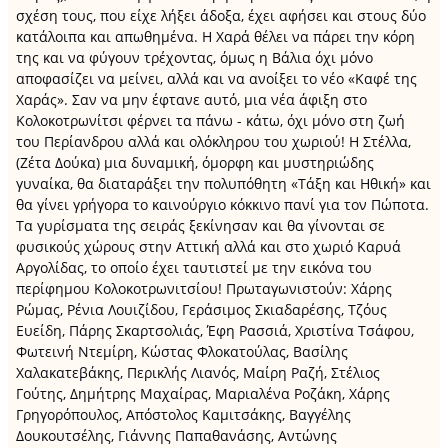
σχέση τους, που είχε λήξει άδοξα, έχει αφήσει και στους δύο
κατάλοιπα και απωθημένα. Η Χαρά θέλει να πάρει την κόρη
της και να φύγουν τρέχοντας, όμως η Βάλια όχι μόνο
αποφασίζει να μείνει, αλλά και να ανοίξει το νέο «Καφέ της
Χαράς». Σαν να μην έφτανε αυτό, μια νέα άφιξη στο
Κολοκοτρωνίτσι φέρνει τα πάνω - κάτω, όχι μόνο στη ζωή
του Περίανδρου αλλά και ολόκληρου του χωριού! Η Στέλλα,
(Ζέτα Δούκα) μια δυναμική, όμορφη και μυστηριώδης
γυναίκα, θα διαταράξει την πολυπόθητη «Τάξη και Ηθική» και
θα γίνει γρήγορα το καινούργιο κόκκινο πανί για τον Πώποτα.
Τα γυρίσματα της σειράς ξεκίνησαν και θα γίνονται σε
φυσικούς χώρους στην Αττική αλλά και στο χωριό Καρυά
Αργολίδας, το οποίο έχει ταυτιστεί με την εικόνα του
περίφημου Κολοκοτρωνιτσίου! Πρωταγωνιστούν: Χάρης
Ρώμας, Ρένια Λουιζίδου, Γεράσιμος Σκιαδαρέσης, Τζόυς
Ευείδη, Πάρης Σκαρτσολιάς, Έφη Ρασσιά, Χριστίνα Τσάφου,
Φωτεινή Ντεμίρη, Κώστας Φλοκατούλας, Βασίλης
Χαλακατεβάκης, Περικλής Λιανός, Μαίρη Ραζή, Στέλιος
Γούτης, Δημήτρης Μαχαίρας, Μαριαλένα Ροζάκη, Χάρης
Γρηγορόπουλος, Απόστολος Καμιτσάκης, Βαγγέλης
Δουκουτσέλης, Γιάννης Παπαθανάσης, Αντώνης