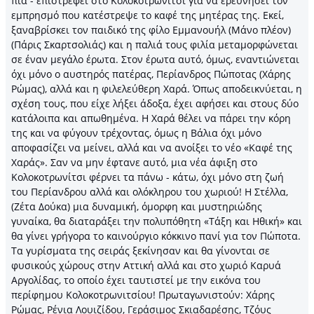
πια - επιστρέφει στο Κολοκοτρωνίτσι για να ερευνήσει τον
εμπρησμό που κατέστρεψε το καφέ της μητέρας της. Εκεί,
ξαναβρίσκει τον παιδικό της φίλο Εμμανουήλ (Μάνο πλέον)
(Πάρις Σκαρτσολιάς) και η παλιά τους φιλία μεταμορφώνεται
σε έναν μεγάλο έρωτα. Στον έρωτα αυτό, όμως, εναντιώνεται
όχι μόνο ο αυστηρός πατέρας, Περίανδρος Πώποτας (Χάρης
Ρώμας), αλλά και η φιλελεύθερη Χαρά. Όπως αποδεικνύεται, η
σχέση τους, που είχε λήξει άδοξα, έχει αφήσει και στους δύο
κατάλοιπα και απωθημένα. Η Χαρά θέλει να πάρει την κόρη
της και να φύγουν τρέχοντας, όμως η Βάλια όχι μόνο
αποφασίζει να μείνει, αλλά και να ανοίξει το νέο «Καφέ της
Χαράς». Σαν να μην έφτανε αυτό, μια νέα άφιξη στο
Κολοκοτρωνίτσι φέρνει τα πάνω - κάτω, όχι μόνο στη ζωή
του Περίανδρου αλλά και ολόκληρου του χωριού! Η Στέλλα,
(Ζέτα Δούκα) μια δυναμική, όμορφη και μυστηριώδης
γυναίκα, θα διαταράξει την πολυπόθητη «Τάξη και Ηθική» και
θα γίνει γρήγορα το καινούργιο κόκκινο πανί για τον Πώποτα.
Τα γυρίσματα της σειράς ξεκίνησαν και θα γίνονται σε
φυσικούς χώρους στην Αττική αλλά και στο χωριό Καρυά
Αργολίδας, το οποίο έχει ταυτιστεί με την εικόνα του
περίφημου Κολοκοτρωνιτσίου! Πρωταγωνιστούν: Χάρης
Ρώμας, Ρένια Λουιζίδου, Γεράσιμος Σκιαδαρέσης, Τζόυς