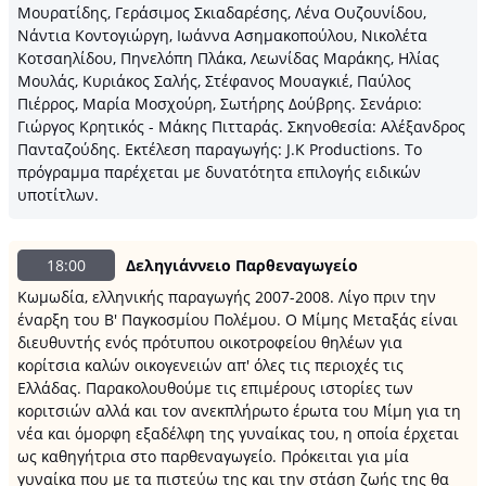
Μουρατίδης, Γεράσιμος Σκιαδαρέσης, Λένα Ουζουνίδου,
Νάντια Κοντογιώργη, Ιωάννα Ασημακοπούλου, Νικολέτα
Κοτσαηλίδου, Πηνελόπη Πλάκα, Λεωνίδας Μαράκης, Ηλίας
Μουλάς, Κυριάκος Σαλής, Στέφανος Μουαγκιέ, Παύλος
Πιέρρος, Μαρία Μοσχούρη, Σωτήρης Δούβρης. Σενάριο:
Γιώργος Κρητικός - Μάκης Πιτταράς. Σκηνοθεσία: Αλέξανδρος
Πανταζούδης. Εκτέλεση παραγωγής: J.K Productions. Το
πρόγραμμα παρέχεται με δυνατότητα επιλογής ειδικών
υποτίτλων.
18:00
Δεληγιάννειο Παρθεναγωγείο
Κωμωδία, ελληνικής παραγωγής 2007-2008. Λίγο πριν την
έναρξη του Β' Παγκοσμίου Πολέμου. Ο Μίμης Μεταξάς είναι
διευθυντής ενός πρότυπου οικοτροφείου θηλέων για
κορίτσια καλών οικογενειών απ' όλες τις περιοχές τις
Ελλάδας. Παρακολουθούμε τις επιμέρους ιστορίες των
κοριτσιών αλλά και τον ανεκπλήρωτο έρωτα του Μίμη για τη
νέα και όμορφη εξαδέλφη της γυναίκας του, η οποία έρχεται
ως καθηγήτρια στο παρθεναγωγείο. Πρόκειται για μία
γυναίκα που με τα πιστεύω της και την στάση ζωής της θα