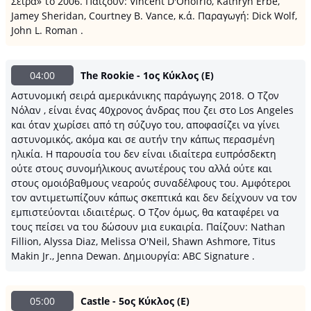
Σειρά» το 2006. Παίζουν: Vincent D'Onofrio, Kathryn Erbe,
Jamey Sheridan, Courtney B. Vance, κ.ά. Παραγωγή: Dick Wolf,
John L. Roman .
04:00
The Rookie - 1ος Κύκλος (Ε)
Αστυνομική σειρά αμερικάνικης παράγωγης 2018. Ο Τζον
Νόλαν , είναι ένας 40χρονος άνδρας που ζει στο Los Angeles
και όταν χωρίσει από τη σύζυγο του, αποφασίζει να γίνει
αστυνομικός, ακόμα και σε αυτήν την κάπως περασμένη
ηλικία. Η παρουσία του δεν είναι ιδιαίτερα ευπρόσδεκτη
ούτε στους συνομήλικους ανωτέρους του αλλά ούτε και
στους ομοιόβαθμους νεαρούς συναδέλφους του. Αμφότεροι
τον αντιμετωπίζουν κάπως σκεπτικά και δεν δείχνουν να τον
εμπιστεύονται ιδιαιτέρως. Ο Τζον όμως, θα καταφέρει να
τους πείσει να του δώσουν μια ευκαιρία. Παίζουν: Nathan
Fillion, Alyssa Diaz, Melissa O'Neil, Shawn Ashmore, Titus
Makin Jr., Jenna Dewan. Δημιουργία: ABC Signature .
05:00
Castle - 5ος Κύκλος (Ε)