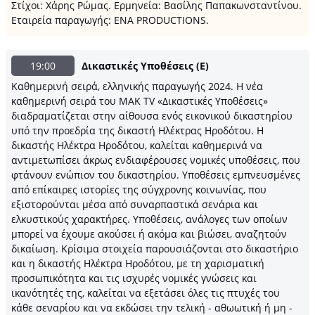
Στίχοι: Χάρης Ρώμας. Ερμηνεία: Βασίλης Παπακωνσταντίνου.
Εταιρεία παραγωγής: ΕΝΑ PRODUCTIONS.
19:00
Δικαστικές Υποθέσεις (Ε)
Καθημερινή σειρά, ελληνικής παραγωγής 2024. Η νέα
καθημερινή σειρά του ΜΑΚ TV «Δικαστικές Υποθέσεις»
διαδραματίζεται στην αίθουσα ενός εικονικού δικαστηρίου
υπό την προεδρία της δικαστή Ηλέκτρας Ηροδότου. Η
δικαστής Ηλέκτρα Ηροδότου, καλείται καθημερινά να
αντιμετωπίσει άκρως ενδιαφέρουσες νομικές υποθέσεις, που
φτάνουν ενώπιον του δικαστηρίου. Υποθέσεις εμπνευσμένες
από επίκαιρες ιστορίες της σύγχρονης κοινωνίας, που
εξιστορούνται μέσα από συναρπαστικά σενάρια και
ελκυστικούς χαρακτήρες. Υποθέσεις, ανάλογες των οποίων
μπορεί να έχουμε ακούσει ή ακόμα και βιώσει, αναζητούν
δικαίωση. Κρίσιμα στοιχεία παρουσιάζονται στο δικαστήριο
και η δικαστής Ηλέκτρα Ηροδότου, με τη χαρισματική
προσωπικότητα και τις ισχυρές νομικές γνώσεις και
ικανότητές της, καλείται να εξετάσει όλες τις πτυχές του
κάθε σεναρίου και να εκδώσει την τελική - αθωωτική ή μη -