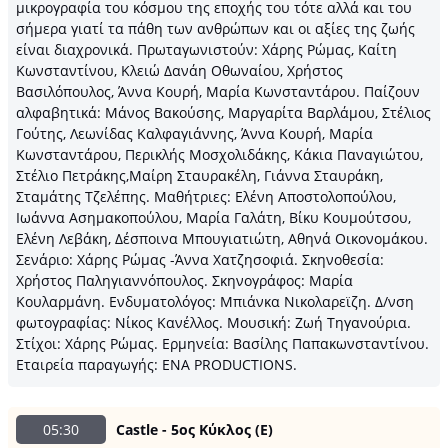
μικρογραφία του κόσμου της εποχής του τότε αλλά και του
σήμερα γιατί τα πάθη των ανθρώπων και οι αξίες της ζωής
είναι διαχρονικά. Πρωταγωνιστούν: Χάρης Ρώμας, Καίτη
Κωνσταντίνου, Κλειώ Δανάη Οθωναίου, Χρήστος
Βασιλόπουλος, Άννα Κουρή, Μαρία Κωνσταντάρου. Παίζουν
αλφαβητικά: Μάνος Βακούσης, Μαργαρίτα Βαρλάμου, Στέλιος
Γούτης, Λεωνίδας Καλφαγιάννης, Άννα Κουρή, Μαρία
Κωνσταντάρου, Περικλής Μοσχολιδάκης, Κάκια Παναγιώτου,
Στέλιο Πετράκης,Μαίρη Σταυρακέλη, Γιάννα Σταυράκη,
Σταμάτης Τζελέπης. Μαθήτριες: Ελένη Αποστολοπούλου,
Ιωάννα Ασημακοπούλου, Μαρία Γαλάτη, Βίκυ Κουμούτσου,
Ελένη Λεβάκη, Δέσποινα Μπουγιατιώτη, Αθηνά Οικονομάκου.
Σενάριο: Χάρης Ρώμας -Άννα Χατζησοφιά. Σκηνοθεσία:
Χρήστος Παληγιαννόπουλος. Σκηνογράφος: Μαρία
Κουλαρμάνη. Ενδυματολόγος: Μπιάνκα Νικολαρεϊζη. Δ/νση
φωτογραφίας: Νίκος Κανέλλος. Μουσική: Ζωή Τηγανούρια.
Στίχοι: Χάρης Ρώμας. Ερμηνεία: Βασίλης Παπακωνσταντίνου.
Εταιρεία παραγωγής: ΕΝΑ PRODUCTIONS.
05:30
Castle - 5ος Κύκλος (Ε)