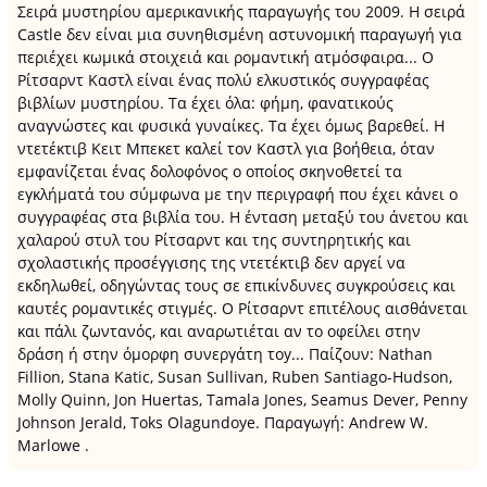
Σειρά μυστηρίου αμερικανικής παραγωγής του 2009. Η σειρά
Castle δεν είναι μια συνηθισμένη αστυνομική παραγωγή για
περιέχει κωμικά στοιχειά και ρομαντική ατμόσφαιρα... Ο
Ρίτσαρντ Καστλ είναι ένας πολύ ελκυστικός συγγραφέας
βιβλίων μυστηρίου. Τα έχει όλα: φήμη, φανατικούς
αναγνώστες και φυσικά γυναίκες. Τα έχει όμως βαρεθεί. Η
ντετέκτιβ Κειτ Μπεκετ καλεί τον Καστλ για βοήθεια, όταν
εμφανίζεται ένας δολοφόνος ο οποίος σκηνοθετεί τα
εγκλήματά του σύμφωνα με την περιγραφή που έχει κάνει ο
συγγραφέας στα βιβλία του. Η ένταση μεταξύ του άνετου και
χαλαρού στυλ του Ρίτσαρντ και της συντηρητικής και
σχολαστικής προσέγγισης της ντετέκτιβ δεν αργεί να
εκδηλωθεί, οδηγώντας τους σε επικίνδυνες συγκρούσεις και
καυτές ρομαντικές στιγμές. Ο Ρίτσαρντ επιτέλους αισθάνεται
και πάλι ζωντανός, και αναρωτιέται αν το οφείλει στην
δράση ή στην όμορφη συνεργάτη τοy... Παίζουν: Nathan
Fillion, Stana Katic, Susan Sullivan, Ruben Santiago-Hudson,
Molly Quinn, Jon Huertas, Tamala Jones, Seamus Dever, Penny
Johnson Jerald, Toks Olagundoye. Παραγωγή: Andrew W.
Marlowe .