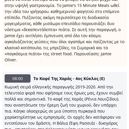
στην υψηλή γαστρονομία. Το Jamie's 15 Minute Meals ωθεί
την ιδέα του γρήγορου, καθημερινού φαγητού στο επόμενο
επίπεδο. Πιέζοντας ακόμη περισσότερο τη διαδικασία
μαγειρέματος, κάθε μισάωρο επεισόδιο παρουσιάζει δυο
νόστιμα «δεκαπεντάλεπτα» πιάτα. Σε αυτή την παραγωγή, ο
Jamie έχει αντλήσει έμπνευση από όλο τον κόσμο,
αγκαλιάζοντας γεύσεις που όλοι αγαπάμε και παίζοντας με το
κλασικό κοτόπουλο, τις μπριζόλες, τα ζυμαρικά και τα
«παγκόσμια πιάτα» της street food. Παρουσίαση: Jamie
Oliver.
08:00
Το Καφέ Της Χαράς - 4ος Κύκλος (Ε)
Κωμική σειρά ελληνικής παραγωγής 2019-2020. Από την
τελευταία φορά που αφήσαμε τους ήρωες μας, έχουν συμβεί
πολλά και σημαντικά. Το καφέ της Χαράς (Ρένια Λουιζίδου),
που αναστάτωσε την ήρεμη ζωή του χωριού, δεν υπάρχει
πια. Κάηκε ολοσχερώς σε μια ύποπτη πυρκαγιά που
χαρακτηρίστηκε ως εμπρησμός. Οι αρχές δεν κατάφεραν να
εντοπίσουν τον δράστη. Η Βάλια (Έφη Ρασσιά) - δικηγόρος