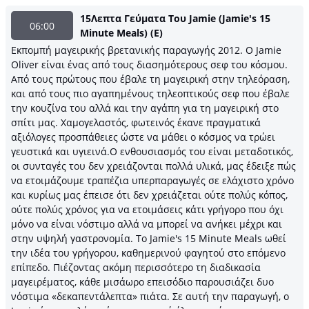
15Λεπτα Γεύματα Του Jamie (Jamie's 15
06:00
Minute Meals) (Ε)
Εκπομπή μαγειρικής βρετανικής παραγωγής 2012. Ο Jamie
Oliver είναι ένας από τους διασημότερους σεφ του κόσμου.
Από τους πρώτους που έβαλε τη μαγειρική στην τηλεόραση,
και από τους πιο αγαπημένους τηλεοπτικούς σεφ που έβαλε
την κουζίνα του αλλά και την αγάπη για τη μαγειρική στο
σπίτι μας. Χαμογελαστός, φωτεινός έκανε πραγματικά
αξιόλογες προσπάθειες ώστε να μάθει ο κόσμος να τρώει
γευστικά και υγιεινά.Ο ενθουσιασμός του είναι μεταδοτικός,
οι συνταγές του δεν χρειάζονται πολλά υλικά, μας έδειξε πώς
να ετοιμάζουμε τραπέζια υπερπαραγωγές σε ελάχιστο χρόνο
και κυρίως μας έπεισε ότι δεν χρειάζεται ούτε πολύς κόπος,
ούτε πολύς χρόνος για να ετοιμάσεις κάτι γρήγορο που όχι
μόνο να είναι νόστιμο αλλά να μπορεί να ανήκει μέχρι και
στην υψηλή γαστρονομία. Το Jamie's 15 Minute Meals ωθεί
την ιδέα του γρήγορου, καθημερινού φαγητού στο επόμενο
επίπεδο. Πιέζοντας ακόμη περισσότερο τη διαδικασία
μαγειρέματος, κάθε μισάωρο επεισόδιο παρουσιάζει δυο
νόστιμα «δεκαπεντάλεπτα» πιάτα. Σε αυτή την παραγωγή, ο