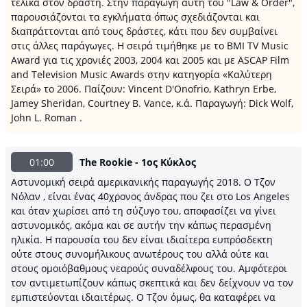
τελικά στον δράστη. Στην παραγωγή αυτή του "Law & Order",
παρουσιάζονται τα εγκλήματα όπως σχεδιάζονται και
διαπράττονται από τους δράστες, κάτι που δεν συμβαίνει
στις άλλες παράγωγες. Η σειρά τιμήθηκε με το ΒΜΙ TV Music
Award για τις χρονιές 2003, 2004 και 2005 και με ASCAP Film
and Television Music Awards στην κατηγορία «Καλύτερη
Σειρά» το 2006. Παίζουν: Vincent D'Onofrio, Kathryn Erbe,
Jamey Sheridan, Courtney B. Vance, κ.ά. Παραγωγή: Dick Wolf,
John L. Roman .
01:00
The Rookie - 1ος Κύκλος
Αστυνομική σειρά αμερικανικής παραγωγής 2018. Ο Τζον
Νόλαν , είναι ένας 40χρονος άνδρας που ζει στο Los Angeles
και όταν χωρίσει από τη σύζυγο του, αποφασίζει να γίνει
αστυνομικός, ακόμα και σε αυτήν την κάπως περασμένη
ηλικία. Η παρουσία του δεν είναι ιδιαίτερα ευπρόσδεκτη
ούτε στους συνομήλικους ανωτέρους του αλλά ούτε και
στους ομοιόβαθμους νεαρούς συναδέλφους του. Αμφότεροι
τον αντιμετωπίζουν κάπως σκεπτικά και δεν δείχνουν να τον
εμπιστεύονται ιδιαιτέρως. Ο Τζον όμως, θα καταφέρει να