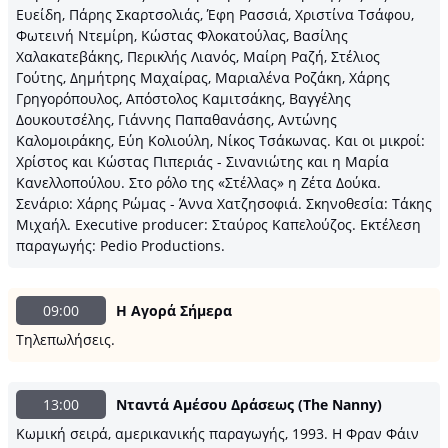
Ευείδη, Πάρης Σκαρτσολιάς, Έφη Ρασσιά, Χριστίνα Τσάφου,
Φωτεινή Ντεμίρη, Κώστας Φλοκατούλας, Βασίλης
Χαλακατεβάκης, Περικλής Λιανός, Μαίρη Ραζή, Στέλιος
Γούτης, Δημήτρης Μαχαίρας, Μαριαλένα Ροζάκη, Χάρης
Γρηγορόπουλος, Απόστολος Καμιτσάκης, Βαγγέλης
Δουκουτσέλης, Γιάννης Παπαθανάσης, Αντώνης
Καλομοιράκης, Εύη Κολιούλη, Νίκος Τσάκωνας. Και οι μικροί:
Χρίστος και Κώστας Πιπεριάς - Σινανιώτης και η Μαρία
Κανελλοπούλου. Στο ρόλο της «Στέλλας» η Ζέτα Δούκα.
Σενάριο: Χάρης Ρώμας - Άννα Χατζησοφιά. Σκηνοθεσία: Τάκης
Μιχαήλ. Executive producer: Σταύρος Καπελούζος. Εκτέλεση
παραγωγής: Pedio Productions.
09:00
Η Αγορά Σήμερα
Τηλεπωλήσεις.
13:00
Νταντά Αμέσου Δράσεως (The Nanny)
Κωμική σειρά, αμερικανικής παραγωγής, 1993. Η Φραν Φάιν