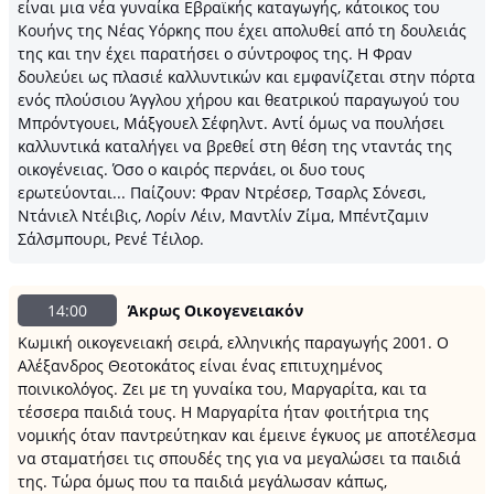
είναι μια νέα γυναίκα Εβραϊκής καταγωγής, κάτοικος του
Κουήνς της Νέας Υόρκης που έχει απολυθεί από τη δουλειάς
της και την έχει παρατήσει ο σύντροφος της. Η Φραν
δουλεύει ως πλασιέ καλλυντικών και εμφανίζεται στην πόρτα
ενός πλούσιου Άγγλου χήρου και θεατρικού παραγωγού του
Μπρόντγουει, Μάξγουελ Σέφηλντ. Αντί όμως να πουλήσει
καλλυντικά καταλήγει να βρεθεί στη θέση της νταντάς της
οικογένειας. Όσο ο καιρός περνάει, οι δυο τους
ερωτεύονται... Παίζουν: Φραν Ντρέσερ, Τσαρλς Σόνεσι,
Ντάνιελ Ντέιβις, Λορίν Λέιν, Μαντλίν Ζίμα, Μπέντζαμιν
Σάλσμπουρι, Ρενέ Τέιλορ.
14:00
Άκρως Οικογενειακόν
Κωμική οικογενειακή σειρά, ελληνικής παραγωγής 2001. Ο
Αλέξανδρος Θεοτοκάτος είναι ένας επιτυχημένος
ποινικολόγος. Ζει με τη γυναίκα του, Μαργαρίτα, και τα
τέσσερα παιδιά τους. Η Μαργαρίτα ήταν φοιτήτρια της
νομικής όταν παντρεύτηκαν και έμεινε έγκυος με αποτέλεσμα
να σταματήσει τις σπουδές της για να μεγαλώσει τα παιδιά
της. Τώρα όμως που τα παιδιά μεγάλωσαν κάπως,