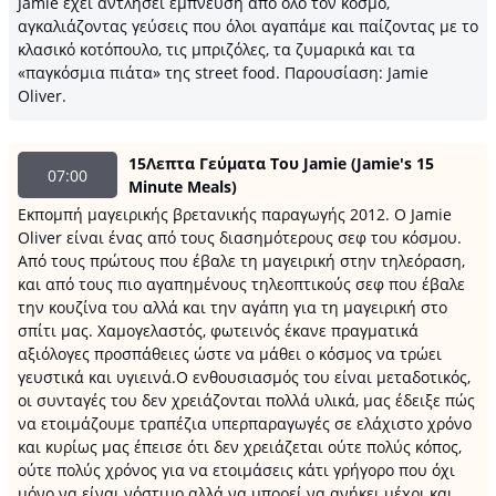
Jamie έχει αντλήσει έμπνευση από όλο τον κόσμο,
αγκαλιάζοντας γεύσεις που όλοι αγαπάμε και παίζοντας με το
κλασικό κοτόπουλο, τις μπριζόλες, τα ζυμαρικά και τα
«παγκόσμια πιάτα» της street food. Παρουσίαση: Jamie
Oliver.
15Λεπτα Γεύματα Του Jamie (Jamie's 15
07:00
Minute Meals)
Εκπομπή μαγειρικής βρετανικής παραγωγής 2012. Ο Jamie
Oliver είναι ένας από τους διασημότερους σεφ του κόσμου.
Από τους πρώτους που έβαλε τη μαγειρική στην τηλεόραση,
και από τους πιο αγαπημένους τηλεοπτικούς σεφ που έβαλε
την κουζίνα του αλλά και την αγάπη για τη μαγειρική στο
σπίτι μας. Χαμογελαστός, φωτεινός έκανε πραγματικά
αξιόλογες προσπάθειες ώστε να μάθει ο κόσμος να τρώει
γευστικά και υγιεινά.Ο ενθουσιασμός του είναι μεταδοτικός,
οι συνταγές του δεν χρειάζονται πολλά υλικά, μας έδειξε πώς
να ετοιμάζουμε τραπέζια υπερπαραγωγές σε ελάχιστο χρόνο
και κυρίως μας έπεισε ότι δεν χρειάζεται ούτε πολύς κόπος,
ούτε πολύς χρόνος για να ετοιμάσεις κάτι γρήγορο που όχι
μόνο να είναι νόστιμο αλλά να μπορεί να ανήκει μέχρι και