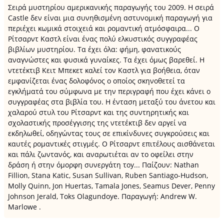
Σειρά μυστηρίου αμερικανικής παραγωγής του 2009. Η σειρά
Castle δεν είναι μια συνηθισμένη αστυνομική παραγωγή για
περιέχει κωμικά στοιχειά και ρομαντική ατμόσφαιρα... Ο
Ρίτσαρντ Καστλ είναι ένας πολύ ελκυστικός συγγραφέας
βιβλίων μυστηρίου. Τα έχει όλα: φήμη, φανατικούς
αναγνώστες και φυσικά γυναίκες. Τα έχει όμως βαρεθεί. Η
ντετέκτιβ Κειτ Μπεκετ καλεί τον Καστλ για βοήθεια, όταν
εμφανίζεται ένας δολοφόνος ο οποίος σκηνοθετεί τα
εγκλήματά του σύμφωνα με την περιγραφή που έχει κάνει ο
συγγραφέας στα βιβλία του. Η ένταση μεταξύ του άνετου και
χαλαρού στυλ του Ρίτσαρντ και της συντηρητικής και
σχολαστικής προσέγγισης της ντετέκτιβ δεν αργεί να
εκδηλωθεί, οδηγώντας τους σε επικίνδυνες συγκρούσεις και
καυτές ρομαντικές στιγμές. Ο Ρίτσαρντ επιτέλους αισθάνεται
και πάλι ζωντανός, και αναρωτιέται αν το οφείλει στην
δράση ή στην όμορφη συνεργάτη τοy... Παίζουν: Nathan
Fillion, Stana Katic, Susan Sullivan, Ruben Santiago-Hudson,
Molly Quinn, Jon Huertas, Tamala Jones, Seamus Dever, Penny
Johnson Jerald, Toks Olagundoye. Παραγωγή: Andrew W.
Marlowe .