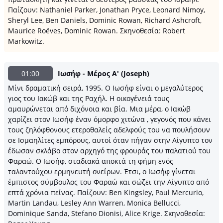
Παίζουν: Nathaniel Parker, Jonathan Pryce, Leonard Nimoy,
Sheryl Lee, Ben Daniels, Dominic Rowan, Richard Ashcroft,
Maurice Roëves, Dominic Rowan. Σκηνοθεσία: Robert
Markowitz.
01:00
Ιωσήφ - Μέρος Α' (Joseph)
Μίνι δραματική σειρά, 1995. Ο Ιωσήφ είναι ο μεγαλύτερος
γιος του Ιακώβ και της Ραχήλ. Η οικογένειά τους
αμαυρώνεται από διχόνοια και βία. Μια μέρα, ο Ιακώβ
χαρίζει στον Ιωσήφ έναν όμορφο χιτώνα , γεγονός που κάνει
τους ζηλόφθονους ετεροθαλείς αδελφούς του να πουλήσουν
σε Ισμαηλίτες εμπόρους, αυτοί όταν πήγαν στην Αίγυπτο τον
έδωσαν σκλάβο στον αρχηγό της φρουράς του παλατιού του
Φαραώ. O Ιωσήφ, σταδιακά αποκτά τη φήμη ενός
ταλαντούχου ερμηνευτή ονείρων. Έτσι, ο Ιωσήφ γίνεται
έμπιστος σύμβουλος του Φαραώ και σώζει την Αίγυπτο από
επτά χρόνια πείνας. Παίζουν: Ben Kingsley, Paul Mercurio,
Martin Landau, Lesley Ann Warren, Monica Bellucci,
Dominique Sanda, Stefano Dionisi, Alice Krige. Σκηνοθεσία: