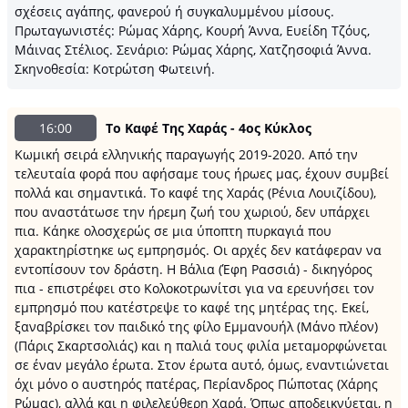
σχέσεις αγάπης, φανερού ή συγκαλυμμένου μίσους.
Πρωταγωνιστές: Ρώμας Χάρης, Κουρή Άννα, Ευείδη Τζόυς,
Μάινας Στέλιος. Σενάριο: Ρώμας Χάρης, Χατζησοφιά Άννα.
Σκηνοθεσία: Κοτρώτση Φωτεινή.
16:00
Το Καφέ Της Χαράς - 4ος Κύκλος
Κωμική σειρά ελληνικής παραγωγής 2019-2020. Από την
τελευταία φορά που αφήσαμε τους ήρωες μας, έχουν συμβεί
πολλά και σημαντικά. Το καφέ της Χαράς (Ρένια Λουιζίδου),
που αναστάτωσε την ήρεμη ζωή του χωριού, δεν υπάρχει
πια. Κάηκε ολοσχερώς σε μια ύποπτη πυρκαγιά που
χαρακτηρίστηκε ως εμπρησμός. Οι αρχές δεν κατάφεραν να
εντοπίσουν τον δράστη. Η Βάλια (Έφη Ρασσιά) - δικηγόρος
πια - επιστρέφει στο Κολοκοτρωνίτσι για να ερευνήσει τον
εμπρησμό που κατέστρεψε το καφέ της μητέρας της. Εκεί,
ξαναβρίσκει τον παιδικό της φίλο Εμμανουήλ (Μάνο πλέον)
(Πάρις Σκαρτσολιάς) και η παλιά τους φιλία μεταμορφώνεται
σε έναν μεγάλο έρωτα. Στον έρωτα αυτό, όμως, εναντιώνεται
όχι μόνο ο αυστηρός πατέρας, Περίανδρος Πώποτας (Χάρης
Ρώμας), αλλά και η φιλελεύθερη Χαρά. Όπως αποδεικνύεται, η