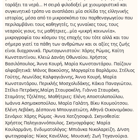
ταράξει τα νερά... Η σειρά φιλοδοξεί με χιουμοριστικό και
συγκινητικό τρόπο να αναπλάσει μία σελίδα της ελληνικής
ιστορίας, μέσα από το μικροσκόπιο του παρθεναγωγείου που
περιλαμβάνει τους καθηγητές, τις γυναίκες τους, τους
νεαρούς γιους, τις μαθήτριες...μία «μικρή κοινωνία»,
μικρογραφία του κόσμου της εποχής του τότε αλλά και του
σήμερα γιατί τα πάθη των ανθρώπων και οι αξίες της ζωής
είναι διαχρονικά. Πρωταγωνιστούν: Χάρης Ρώμας, Καίτη
Κωνσταντίνου, Κλειώ Δανάη Οθωναίου, Χρήστος
Βασιλόπουλος, Άννα Κουρή, Μαρία Κωνσταντάρου. Παίζουν
αλφαβητικά: Μάνος Βακούσης, Μαργαρίτα Βαρλάμου, Στέλιος
Γούτης, Λεωνίδας Καλφαγιάννης, Άννα Κουρή, Μαρία
Κωνσταντάρου, Περικλής Μοσχολιδάκης, Κάκια Παναγιώτου,
Στέλιο Πετράκης,Μαίρη Σταυρακέλη, Γιάννα Σταυράκη,
Σταμάτης Τζελέπης. Μαθήτριες: Ελένη Αποστολοπούλου,
Ιωάννα Ασημακοπούλου, Μαρία Γαλάτη, Βίκυ Κουμούτσου,
Ελένη Λεβάκη, Δέσποινα Μπουγιατιώτη, Αθηνά Οικονομάκου.
Σενάριο: Χάρης Ρώμας -Άννα Χατζησοφιά. Σκηνοθεσία:
Χρήστος Παληγιαννόπουλος. Σκηνογράφος: Μαρία
Κουλαρμάνη. Ενδυματολόγος: Μπιάνκα Νικολαρεϊζη. Δ/νση
φωτογραφίας: Νίκος Κανέλλος. Μουσική: Ζωή Τηγανούρια.