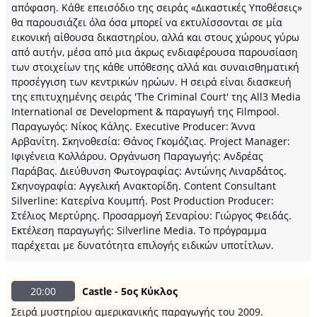
απόφαση. Κάθε επεισόδιο της σειράς «Δικαστικές Υποθέσεις»
θα παρουσιάζει όλα όσα μπορεί να εκτυλίσσονται σε μία
εικονική αίθουσα δικαστηρίου, αλλά και στους χώρους γύρω
από αυτήν, μέσα από μια άκρως ενδιαφέρουσα παρουσίαση
των στοιχείων της κάθε υπόθεσης αλλά και συναισθηματική
προσέγγιση των κεντρικών ηρώων. Η σειρά είναι διασκευή
της επιτυχημένης σειράς 'The Criminal Court' της All3 Media
International σε Development & παραγωγή της Filmpool.
Παραγωγός: Νίκος Κάλης. Executive Producer: Άννα
Αρβανίτη. Σκηνοθεσία: Θάνος Γκομόζιας. Project Manager:
Ιφιγένεια Κολλάρου. Οργάνωση Παραγωγής: Ανδρέας
Παράβας. Διεύθυνση Φωτογραφίας: Αντώνης Λιναρδάτος.
Σκηνογραφία: Αγγελική Ανακτορίδη. Content Consultant
Silverline: Κατερίνα Κουμπή. Post Production Producer:
Στέλιος Μερτύρης. Προσαρμογή Σεναρίου: Γιώργος Φειδάς.
Εκτέλεση παραγωγής: Silverline Media. Το πρόγραμμα
παρέχεται με δυνατότητα επιλογής ειδικών υποτίτλων.
20:00
Castle - 5ος Κύκλος
Σειρά μυστηρίου αμερικανικής παραγωγής του 2009.