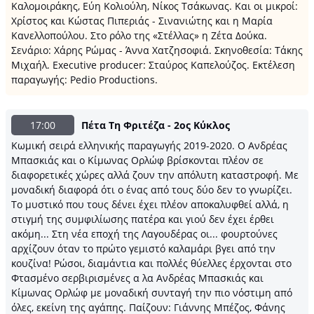
Καλομοιράκης, Εύη Κολιούλη, Νίκος Τσάκωνας. Και οι μικροί:
Χρίστος και Κώστας Πιπεριάς - Σινανιώτης και η Μαρία
Κανελλοπούλου. Στο ρόλο της «Στέλλας» η Ζέτα Δούκα.
Σενάριο: Χάρης Ρώμας - Άννα Χατζησοφιά. Σκηνοθεσία: Τάκης
Μιχαήλ. Executive producer: Σταύρος Καπελούζος. Εκτέλεση
παραγωγής: Pedio Productions.
17:00
Πέτα Τη Φριτέζα - 2ος Κύκλος
Κωμική σειρά ελληνικής παραγωγής 2019-2020. Ο Ανδρέας
Μπασκιάς και ο Κίμωνας Ορλώφ βρίσκονται πλέον σε
διαφορετικές χώρες αλλά ζουν την απόλυτη καταστροφή. Με
μοναδική διαφορά ότι ο ένας από τους δύο δεν το γνωρίζει.
Το μυστικό που τους δένει έχει πλέον αποκαλυφθεί αλλά, η
στιγμή της συμφιλίωσης πατέρα και γιού δεν έχει έρθει
ακόμη... Στη νέα εποχή της Λαγουδέρας οι... φουρτούνες
αρχίζουν όταν το πρώτο γεμιστό καλαμάρι βγει από την
κουζίνα! Ρώσοι, διαμάντια και πολλές θύελλες έρχονται στο
Φτασμένο σερβιρισμένες α λα Ανδρέας Μπασκιάς και
Κίμωνας Ορλώφ με μοναδική συνταγή την πιο νόστιμη από
όλες, εκείνη της αγάπης. Παίζουν: Γιάννης Μπέζος, Φάνης