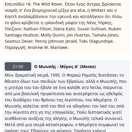
Επεισόδιο 18: The Wild Rover. Όταν ένας άντρας βρίσκεται
νεκρός σ' ένα βιομηχανικό μίξερ για κέικ, η Μπέκετ και ο
Καστλ αναλαμβάνουν την ερευνά και καταλήγουν ότι πίσω
το φόνο κρύβεται η ιρλανδική μαφία της Νέας Υόρκης.
Παίζουν: Nathan Fillion, Stana Katic, Susan Sullivan, Ruben
Santiago-Hudson, Molly Quinn, Jon Huertas, Tamala Jones,
Seamus Dever, Penny Johnson Jerald, Toks Olagundoye.
Παραγωγή: Andrew W. Marlowe.
21:00
Ο Μωυσής - Μέρος Α' (Moses)
Μίνι δραματική σειρά, 1995. Ο Φαραώ Ραμσής διατάσσει το
θάνατο όλων των παιδιών των Εβραίων, αλλά ο Μωυσής, που
η μητέρα του τον έβαλε σε ένα καλάθι στο Νείλο, παίρνεται
από μια βασιλική πριγκίπισσα και ανατρέφεται ως αδελφός
του διαδόχου του θρόνου της Αιγύπτου, του Μεμέφτα. Ο
Μωυσής καλείται από τον Θεό να οδηγήσει τον λαό του από
την Αίγυπτο στη γη της επαγγελίας. Πολύ διστακτικός γιατί
αισθάνεται ανάξιος της κλήσης, ο Μωυσής τελικά συναινεί.
Μετά από μια σειρά καταστροφών, ο Μεμέφτα συμφωνεί να
αφήσει τους Εβραίους να φύγουν. Σαράντα χρόνια