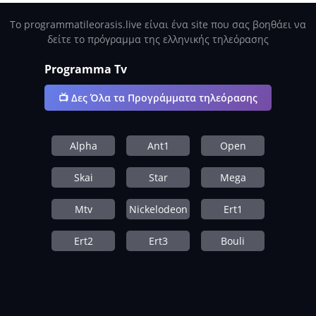
Το programmatileorasis.live είναι ένα site που σας βοηθάει να
δείτε το πρόγραμμα της ελληνικής τηλεόρασης
Programma Tv
📺 Δες Όλα τα Προγράμματα τηλεόρασης
Alpha
Ant1
Open
Skai
Star
Mega
Mtv
Nickelodeon
Ert1
Ert2
Ert3
Bouli