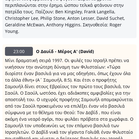
περιπλανώνται στην έρημο, ώσπου τελικά φτάνουν στην
πατρίδα τους. Παίζουν: Ben Kingsley, Frank Langella,
Christopher Lee, Philip Stone, Anton Lesser, David Suchet,
Geraldine McEwan, Anthony Higgins. Σκηνοθεσία: Roger
Young.
23:00
Ο Δαυίδ - Μέρος Α' (David)
Μίνι δραματική σειρά 1997. Οι φυλές του Ισραήλ πρέπει να
νικήσουν την ανώτερη δύναμη των Φιλισταίων: «Τώρα
διορίστε έναν βασιλιά για να μας οδηγήσει, όπως έχουν όλα
τα άλλα έθνη» (Α΄ Σαμουήλ, 8:5). Και έτσι ο προφήτης
Σαμουήλ δίνει στους Εβραίους τον πρώτο τους βασιλιά, τον
Σαούλ. Ο Σαούλ, ωστόσο, έχει αδιάκοπες αμφιβολίες για την
αποστολή του. Ο ισχυρός προφήτης Σαμουήλ απομακρύνεται
από τον Σαούλ προκειμένου να επιλέξει έναν νέο βασιλιά
σύμφωνα με το θέλημα του Θεού: Τον Δαβίδ , που είναι
ακόμη ένα νεαρό αγόρι, που φυλάει πρόβατα στα χωράφια. Ο
Σαμουήλ τον υποδεικνύει ως τον επόμενο βασιλιά των
Ισραηλιτών. Ο Δαβίδ νικά τον γίγαντα Γολιάθ, έναν Φιλισταίο
πρωταθλητή και γίνεται ο δεύτερος βασιλιάς του Ισραήλ.