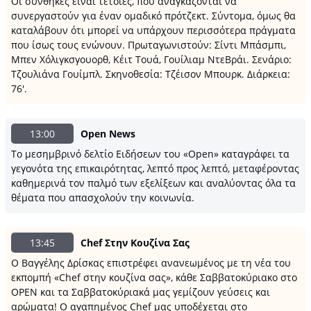
Οι συνθήκες είναι τέτοιες, που αναγκάζονται να
συνεργαστούν για έναν ομαδικό πρότζεκτ. Σύντομα, όμως θα
καταλάβουν ότι μπορεί να υπάρχουν περισσότερα πράγματα
που ίσως τους ενώνουν. Πρωταγωνιστούν: Σίντι Μπάσμπι,
Μπεν Χόλιγκσγουορθ, Κέιτ Τουά, Γουίλιαμ ΝτεΒράι. Σενάριο:
Τζουλιάνα Γουίμπλ. Σκηνοθεσία: Τζέισον Μπουρκ. Διάρκεια:
76'.
13:00
Open News
Το μεσημβρινό δελτίο Ειδήσεων του «Open» καταγράφει τα
γεγονότα της επικαιρότητας, λεπτό προς λεπτό, μεταφέροντας
καθημερινά τον παλμό των εξελίξεων και αναλύοντας όλα τα
θέματα που απασχολούν την κοινωνία.
13:45
Chef Στην Κουζίνα Σας
Ο Βαγγέλης Δρίσκας επιστρέφει ανανεωμένος με τη νέα του
εκπομπή «Chef στην κουζίνα σας», κάθε Σαββατοκύριακο στο
OPEN και τα Σαββατοκύριακά μας γεμίζουν γεύσεις και
αρώματα! Ο αγαπημένος Chef μας υποδέχεται στο