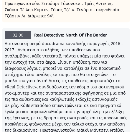
Πρωταγωνιστούν: Στιούαρτ Τάουνσεντ, Τρέις Άντικινς,
Σκάουτ Τέιλορ-Κόμτον, Τόμας Τζέιν. Σενάριο - σκηνοθεσία:
Τζάστιν Λι. Διάρκεια: 94'.
02:00
Real Detective: North Of The Border
Αστυνομική σειρά docudrama καναδικής παραγωγής 2016 -
2017 . Ανάμεσα στο πλήθος των υποθέσεων που
αναλαμβάνει κάθε ντετέκτιβ, πάντα υπάρχει μία που φτάνει
την αντοχή του στα άκρα. Είναι η υπόθεση, που για
διάφορους λόγους, μπορεί να καταλήξει σε ένα προσωπικό
στοίχημα τόσο μεγάλης έντασης, που θα στοιχειώνει το
μυαλό του για πάντα! Αυτές τις υποθέσεις παρουσιάζει το
«Real Detective», συνδυάζοντας τον κόσμο του αστυνομικού
ντοκιμαντέρ και της αναπαραστατικής αφήγησης σε μια από
τις πιο αυθεντικές και καθηλωτικές εκδοχές αστυνομικής
σειράς. Κάθε επεισόδιο επικεντρώνεται σε ένα πραγματικό
έγκλημα και παρακολουθούμε από την αρχή όλη την εξέλιξη
της έρευνας, με τις δραματικές ανατροπές και τις προσωπικές
προκλήσεις, φτάνοντας μέχρι τον τελικό στόχο, την απόδοση
της δικαιοσύνης. Πρωταγωνιστούν: Μάικλ Μάντσεν, Ντέβον