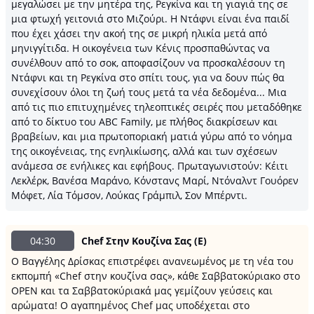
μεγαλώσει με την μητέρα της, Ρεγκίνα και τη γιαγιά της σε
μια φτωχή γειτονιά στο Μιζούρι. Η Ντάφνι είναι ένα παιδί
που έχει χάσει την ακοή της σε μικρή ηλικία μετά από
μηνιγγίτιδα. Η οικογένεια των Κένις προσπαθώντας να
συνέλθουν από το σοκ, αποφασίζουν να προσκαλέσουν τη
Ντάφνι και τη Ρεγκίνα στο σπίτι τους, για να δουν πώς θα
συνεχίσουν όλοι τη ζωή τους μετά τα νέα δεδομένα... Μια
από τις πιο επιτυχημένες τηλεοπτικές σειρές που μεταδόθηκε
από το δίκτυο του ABC Family, με πλήθος διακρίσεων και
βραβείων, και μια πρωτοποριακή ματιά γύρω από το νόημα
της οικογένειας, της ενηλικίωσης, αλλά και των σχέσεων
ανάμεσα σε ενήλικες και εφήβους. Πρωταγωνιστούν: Κέιτι
Λεκλέρκ, Βανέσα Μαράνο, Κόνστανς Μαρί, Ντόναλντ Γουόρεν
Μόφετ, Λία Τόμσον, Λούκας Γράμπιλ, Σον Μπέρντι.
04:30
Chef Στην Κουζίνα Σας (Ε)
Ο Βαγγέλης Δρίσκας επιστρέφει ανανεωμένος με τη νέα του
εκπομπή «Chef στην κουζίνα σας», κάθε Σαββατοκύριακο στο
OPEN και τα Σαββατοκύριακά μας γεμίζουν γεύσεις και
αρώματα! Ο αγαπημένος Chef μας υποδέχεται στο