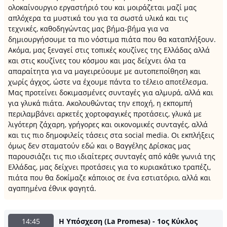
ολοκαίνουργιο εργαστήριό του και μοιράζεται μαζί μας
απλόχερα τα μυστικά του για τα σωστά υλικά και τις
τεχνικές, καθοδηγώντας μας βήμα-βήμα για να
δημιουργήσουμε τα πιο νόστιμα πιάτα που θα καταπλήξουν.
Ακόμα, μας ξεναγεί στις τοπικές κουζίνες της Ελλάδας αλλά
και στις κουζίνες του κόσμου και μας δείχνει όλα τα
απαραίτητα για να μαγειρεύουμε με αυτοπεποίθηση και
χωρίς άγχος, ώστε να έχουμε πάντα το τέλειο αποτέλεσμα.
Μας προτείνει δοκιμασμένες συνταγές για αλμυρά, αλλά και
για γλυκά πιάτα. Ακολουθώντας την εποχή, η εκπομπή
περιλαμβάνει αρκετές χορτοφαγικές προτάσεις, γλυκά με
λιγότερη ζάχαρη, γρήγορες και οικονομικές συνταγές, αλλά
και τις πιο δημοφιλείς τάσεις στα social media. Οι εκπλήξεις
όμως δεν σταματούν εδώ και ο Βαγγέλης Δρίσκας μας
παρουσιάζει τις πιο ιδιαίτερες συνταγές από κάθε γωνιά της
Ελλάδας, μας δείχνει προτάσεις για το κυριακάτικο τραπέζι,
πιάτα που θα δοκίμαζε κάποιος σε ένα εστιατόριο, αλλά και
αγαπημένα έθνικ φαγητά.
14:45
Η Υπόσχεση (La Promesa) - 1ος Κύκλος