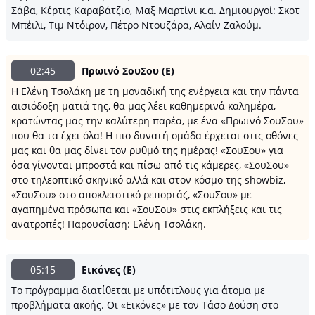
Σάβα, Κέρτις Καραβάτζιο, Μαξ Μαρτίνι κ.α. Δημιουργοί: Σκοτ
Μπέιλι, Τιμ Ντόιρον, Πέτρο Ντουζάρα, Αλαίν Ζαλούμ.
02:45
Πρωινό ΣουΣου (E)
Η Ελένη Τσολάκη με τη μοναδική της ενέργεια και την πάντα
αισιόδοξη ματιά της, θα μας λέει καθημερινά καλημέρα,
κρατώντας μας την καλύτερη παρέα, με ένα «Πρωινό ΣουΣου»
που θα τα έχει όλα! Η πιο δυνατή ομάδα έρχεται στις οθόνες
μας και θα μας δίνει τον ρυθμό της ημέρας! «ΣουΣου» για
όσα γίνονται μπροστά και πίσω από τις κάμερες, «ΣουΣου»
στο τηλεοπτικό σκηνικό αλλά και στον κόσμο της showbiz,
«ΣουΣου» στο αποκλειστικό ρεπορτάζ, «ΣουΣου» με
αγαπημένα πρόσωπα και «ΣουΣου» στις εκπλήξεις και τις
ανατροπές! Παρουσίαση: Ελένη Τσολάκη.
05:15
Εικόνες (E)
Το πρόγραμμα διατίθεται με υπότιτλους για άτομα με
προβλήματα ακοής. Οι «Εικόνες» με τον Τάσο Δούση στο