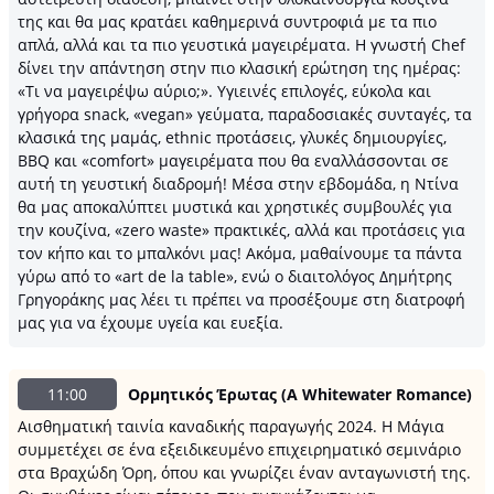
της και θα μας κρατάει καθημερινά συντροφιά με τα πιο
απλά, αλλά και τα πιο γευστικά μαγειρέματα. Η γνωστή Chef
δίνει την απάντηση στην πιο κλασική ερώτηση της ημέρας:
«Τι να μαγειρέψω αύριο;». Υγιεινές επιλογές, εύκολα και
γρήγορα snack, «vegan» γεύματα, παραδοσιακές συνταγές, τα
κλασικά της μαμάς, ethnic προτάσεις, γλυκές δημιουργίες,
BBQ και «comfort» μαγειρέματα που θα εναλλάσσονται σε
αυτή τη γευστική διαδρομή! Μέσα στην εβδομάδα, η Ντίνα
θα μας αποκαλύπτει μυστικά και χρηστικές συμβουλές για
την κουζίνα, «zero waste» πρακτικές, αλλά και προτάσεις για
τον κήπο και το μπαλκόνι μας! Ακόμα, μαθαίνουμε τα πάντα
γύρω από το «art de la table», ενώ ο διαιτολόγος Δημήτρης
Γρηγοράκης μας λέει τι πρέπει να προσέξουμε στη διατροφή
μας για να έχουμε υγεία και ευεξία.
11:00
Ορμητικός Έρωτας (A Whitewater Romance)
Αισθηματική ταινία καναδικής παραγωγής 2024. Η Μάγια
συμμετέχει σε ένα εξειδικευμένο επιχειρηματικό σεμινάριο
στα Βραχώδη Όρη, όπου και γνωρίζει έναν ανταγωνιστή της.