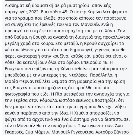
Αισθηματική δραματική σειρά μυστηρίου ισπανικής
παραγωγής 2022. Επεισόδιο 45. Ο πάτερ Καμίλο λέει ψέματα
για το γράμμα που έλαβε, στο οποίο κάποιος τον παρότρυνε
να συνεχίσει τις έρευνές του για τον Μανουέλ, ενώ η
προσοχή του στρέφεται και στη σχέση του με τη Χάνα. Σαν
από θαύμα, η Εουχένια ανακτά τη διαύγειά της, προκαλώντας
μεγάλη χαρά στο Κούρο. Στο μεταξύ, η Κρουθ συγχαίρει το
νέο υπεύθυνο για τα πιάτα που δημιουργεί, γεγονός που θα
φέρει αναταραχή στην κουζίνα, καθώς εάν μάθει ότι είναι ο
Λόπε, θα καταλήξουν όλοι στο δρόμο. Επεισόδιο 46. Η
Εουχένια αντικρίζοντας τη Χάνα παθαίνει μια κρίση και την
μπερδεύει με την μητέρας της, Ντολόρες. Παράλληλα, η
Μαρία Φερνάντεθ λέει ψέματα στη μαρκησία για την κρίση
της Εουχένια, υποστηρίζοντας ότι προήλθε από μία
φωτογραφία που είδε. Η Πία μεταφέρει την ανησυχία της για
την Τερέσα στον Ρόμουλο, ωστόσο εκείνος υποστηρίζει ότι
δεν μπορεί να κάνει κάτι από την στιγμή που δεν έχει λάβει
κανένα παράπονο από την ίδια. Η Χιμένα αποφασίζει να
φύγει από το αρχοντικό για ένα διάστημα για να διαπιστώσει
εάν ο Μανουέλ θα την αναζητήσει. Πρωταγωνιστούν: Άνα
Γκαρτσές, Εύα Μάρτιν, Μανουέλ Ρεγκουέιρο, Αρτούρο Σάντσο,