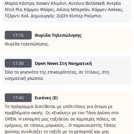
Μαρία Κάστρο, Χοακίν Κλιμέντ, Αντόνιο Βελάσκεθ, Αντρέα
Ντελ Ρίο, Κάρμεν Φλόρες, Αλίσια Μπερσάν, Κάρμεν Ασέκας,
Τζόρντι Κολ. Δημιουργός: Ζοζέπ Κίστερ Ρούμπιο.
17:15
Θυρίδα Τηλεπώλησης
Θυρίδα τηλεπώλησης.
17:30
Open News Στη Νοηματική
Όλα τα γεγονότα της επικαιρότητας, σε τίτλους, στη
νοηματική γλώσσα.
17:45
Εικόνες (E)
Το πρόγραμμα διατίθεται με υπότιτλους για άτομα με
προβλήματα ακοής. Οι «Εικόνες» με τον Τάσο Δούση στο
OPEN. Η εκπομπή μας ταξιδεύει σε λαμπερές πόλεις, σε
ερήμους, σε τόπους μαγικούς... Ο παρουσιαστής Τάσος
Δούσης συνδυάζει το ταξίδι με το ρεπορτάζ και μας