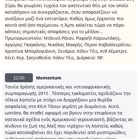
Σύρο, θα γνωρίσει τυχαία τον γοητευτικό Θίο, με τον οποίο
καταλήγουν να συνεργάζονται, όταν αποφασίζουν να
ανοίξουν μαζί ένα εστιατόριο. Καθώς όμως έρχονται πιο
κοντά από όσο περίμεναν, η Άμπι καλείται τώρα να πάρει
κάποιες σημαντικές αποφάσεις για το μέλλον...
Πρωταγωνιστούν: Ντάνιελ Ράιαν, Ραφαήλ Καρυωτάκης,
Αργύρης Γκαγκάνης, Νικόλας Μακρής, Περού Καβαλλιεράτου,
Χριστίνα Μπαρλογιάννη. Σενάριο: Κόλιν Τέις, Κιθ Χέμστριτ,
Κέιτι Κερ. Σκηνοθεσία: Κόλιν Τέις. Διάρκεια: 98'.
22:00
Momentum
Ταινία δράσης αμερικανικής και νοτιοαφρικανικής
συμπαραγωγής 2015 . Τέσσερις εγκληματίες σχεδιάζουν την
τέλεια ληστεία με στόχο να διαρρήξουν μια θυρίδα
ασφαλείας στο Κέιπ Τάουν γεμάτη με διαμάντια. Αυτό,
ωστόσο, θα σταθεί αφορμή να βγουν στην επιφάνεια τα
σατανικά σχέδια ενός Αμερικανού γερουσιαστή, βάζοντας σε
κίνδυνο τη ζωή της Άλεξ που «τρέχει» τη ληστεία, καθώς
τώρα καταλαβαίνει ότι έχει παγιδευτεί από μυστηριώδεις
κυβερνητικού πράκτορες που την καταδιώκουν μέχρι