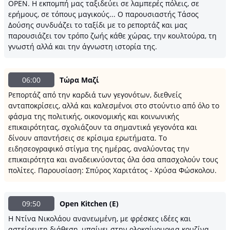
OPEN. Η εκπομπή μας ταξιδεύει σε λαμπερές πόλεις, σε
ερήμους, σε τόπους μαγικούς... Ο παρουσιαστής Τάσος
Δούσης συνδυάζει το ταξίδι με το ρεπορτάζ και μας
παρουσιάζει τον τρόπο ζωής κάθε χώρας, την κουλτούρα, τη
γνωστή αλλά και την άγνωστη ιστορία της.
06:00
Τώρα Μαζί
Ρεπορτάζ από την καρδιά των γεγονότων, διεθνείς
ανταποκρίσεις, αλλά και καλεσμένοι στο στούντιο από όλο το
φάσμα της πολιτικής, οικονομικής και κοινωνικής
επικαιρότητας, σχολιάζουν τα σημαντικά γεγονότα και
δίνουν απαντήσεις σε κρίσιμα ερωτήματα. Το
ειδησεογραφικό στίγμα της ημέρας, αναλύοντας την
επικαιρότητα και αναδεικνύοντας όλα όσα απασχολούν τους
πολίτες. Παρουσίαση: Σπύρος Χαριτάτος - Χρύσα Φώσκολου.
09:50
Open Kitchen (Ε)
Η Ντίνα Νικολάου ανανεωμένη, με φρέσκες ιδέες και
αστείρευτη διάθεση, μπαίνει στην ολοκαίνουργια κουζίνα