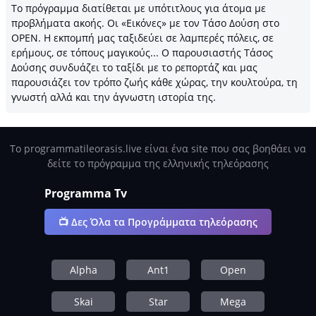
Το πρόγραμμα διατίθεται με υπότιτλους για άτομα με
προβλήματα ακοής. Οι «Εικόνες» με τον Τάσο Δούση στο
OPEN. Η εκπομπή μας ταξιδεύει σε λαμπερές πόλεις, σε
ερήμους, σε τόπους μαγικούς... Ο παρουσιαστής Τάσος
Δούσης συνδυάζει το ταξίδι με το ρεπορτάζ και μας
παρουσιάζει τον τρόπο ζωής κάθε χώρας, την κουλτούρα, τη
γνωστή αλλά και την άγνωστη ιστορία της.
Το programmatileorasis.live είναι ένα site που σας βοηθάει να
δείτε το πρόγραμμα της ελληνικής τηλεόρασης
Programma Tv
📺 Δες Όλα τα Προγράμματα τηλεόρασης
Alpha
Ant1
Open
Skai
Star
Mega